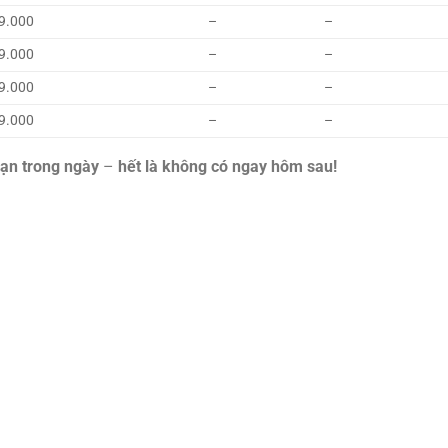
9.000
–
–
9.000
–
–
9.000
–
–
9.000
–
–
hạn trong ngày
–
hết là không có ngay hôm sau!