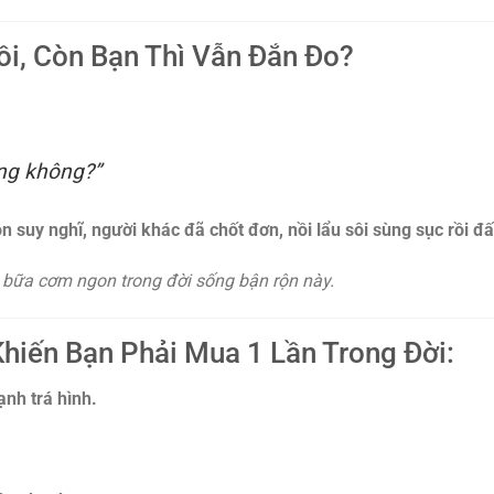
ồi, Còn Bạn Thì Vẫn Đắn Đo?
ống không?”
òn suy nghĩ, người khác đã chốt đơn, nồi lẩu sôi sùng sục rồi đấ
g bữa cơm ngon trong đời sống bận rộn này.
Khiến Bạn Phải Mua 1 Lần Trong Đời:
nh trá hình.