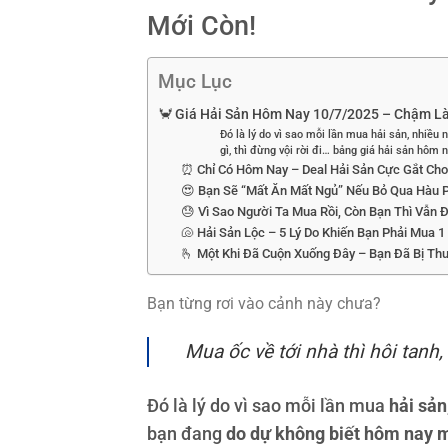
Mới Còn!
Mục Lục
🦀 Giá Hải Sản Hôm Nay 10/7/2025 – Chậm Là
Đó là lý do vì sao mỗi lần mua hải sản, nhiều
gì, thì đừng vội rời đi… bảng giá hải sản hôm n
⏰ Chỉ Có Hôm Nay – Deal Hải Sản Cực Gắt Cho
😍 Bạn Sẽ “Mất Ăn Mất Ngủ” Nếu Bỏ Qua Hàu
😓 Vì Sao Người Ta Mua Rồi, Còn Bạn Thì Vẫn 
🐚 Hải Sản Lộc – 5 Lý Do Khiến Bạn Phải Mua 1
🫰 Một Khi Đã Cuộn Xuống Đây – Bạn Đã Bị Th
Bạn từng rơi vào cảnh này chưa?
Mua ốc về tới nhà thì hôi tanh
Đó là lý do vì sao mỗi lần mua
hải sản
bạn đang
do dự không biết hôm nay 