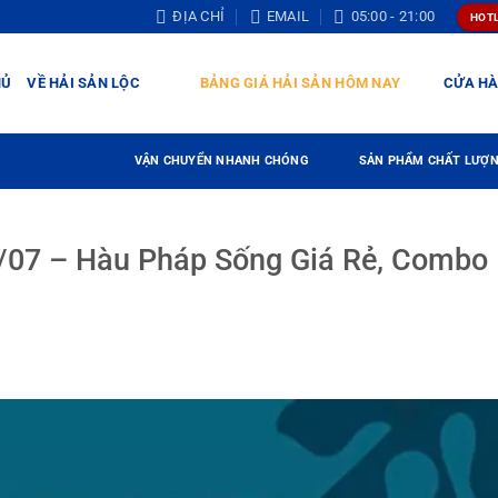
ĐỊA CHỈ
EMAIL
05:00 - 21:00
HOTL
HỦ
VỀ HẢI SẢN LỘC
BẢNG GIÁ HẢI SẢN HÔM NAY
CỬA H
VẬN CHUYỂN NHANH CHÓNG
SẢN PHẨM CHẤT LƯỢ
/07 – Hàu Pháp Sống Giá Rẻ, Combo