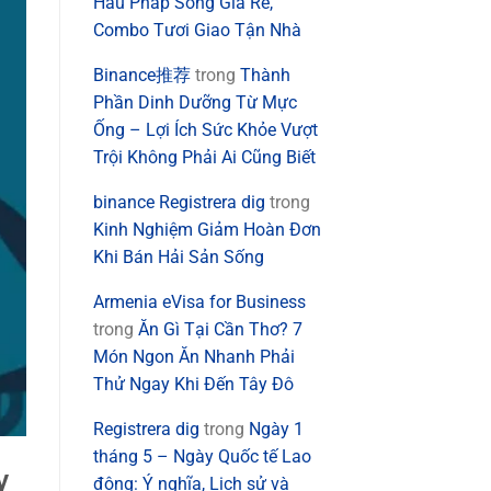
Hàu Pháp Sống Giá Rẻ,
Combo Tươi Giao Tận Nhà
Binance推荐
trong
Thành
Phần Dinh Dưỡng Từ Mực
Ống – Lợi Ích Sức Khỏe Vượt
Trội Không Phải Ai Cũng Biết
binance Registrera dig
trong
Kinh Nghiệm Giảm Hoàn Đơn
Khi Bán Hải Sản Sống
Armenia eVisa for Business
trong
Ăn Gì Tại Cần Thơ? 7
Món Ngon Ăn Nhanh Phải
Thử Ngay Khi Đến Tây Đô
Registrera dig
trong
Ngày 1
tháng 5 – Ngày Quốc tế Lao
y
động: Ý nghĩa, Lịch sử và