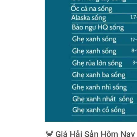
🦀 Giá Hải Sản Hôm Nay