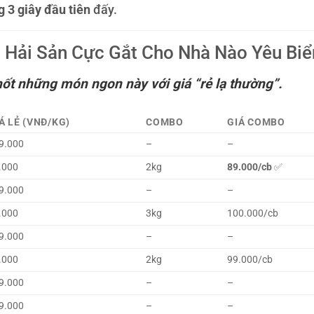
g 3 giây đầu tiên
đấy.
 Hải Sản Cực Gắt Cho Nhà Nào Yêu Biể
ốt những món ngon này với giá “rẻ lạ thường”.
Á LẺ (VNĐ/KG)
COMBO
GIÁ COMBO
9.000
–
–
.000
2kg
89.000/cb
✅
9.000
–
–
.000
3kg
100.000/cb
9.000
–
–
.000
2kg
99.000/cb
9.000
–
–
9.000
–
–