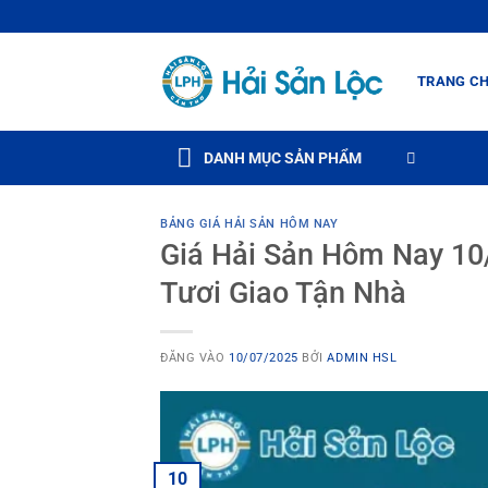
Bỏ
qua
nội
TRANG C
dung
DANH MỤC SẢN PHẨM
BẢNG GIÁ HẢI SẢN HÔM NAY
Giá Hải Sản Hôm Nay 10
Tươi Giao Tận Nhà
ĐĂNG VÀO
10/07/2025
BỞI
ADMIN HSL
10