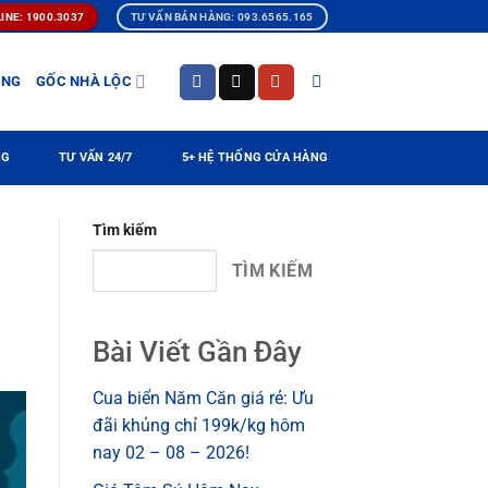
INE: 1900.3037
TƯ VẤN BÁN HÀNG: 093.6565.165
ÀNG
GỐC NHÀ LỘC
NG
TƯ VẤN 24/7
5+ HỆ THỐNG CỬA HÀNG
Tìm kiếm
TÌM KIẾM
Bài Viết Gần Đây
Cua biển Năm Căn giá rẻ: Ưu
đãi khủng chỉ 199k/kg hôm
nay 02 – 08 – 2026!