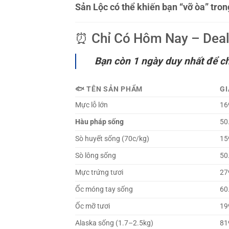
Sản Lộc có thể khiến bạn “vỡ òa” tron
⏰ Chỉ Có Hôm Nay – Deal
Bạn còn 1 ngày duy nhất để ch
🐟 TÊN SẢN PHẨM
GI
Mực lỗ lớn
16
Hàu pháp sống
50
Sò huyết sống (70c/kg)
15
Sò lông sống
50
Mực trứng tươi
27
Ốc móng tay sống
60
Ốc mỡ tươi
19
Alaska sống (1.7–2.5kg)
81