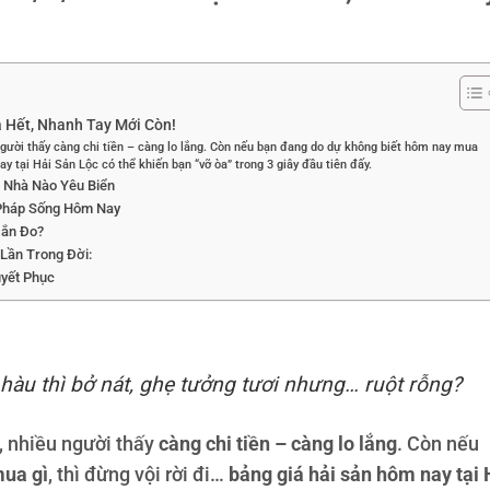
 Hết, Nhanh Tay Mới Còn!
 người thấy càng chi tiền – càng lo lắng. Còn nếu bạn đang do dự không biết hôm nay mua
ay tại Hải Sản Lộc có thể khiến bạn “vỡ òa” trong 3 giây đầu tiên đấy.
 Nhà Nào Yêu Biển
 Pháp Sống Hôm Nay
Đắn Đo?
 Lần Trong Đời:
uyết Phục
, hàu thì bở nát, ghẹ tưởng tươi nhưng… ruột rỗng?
, nhiều người thấy
càng chi tiền – càng lo lắng
. Còn nếu
mua gì
, thì đừng vội rời đi…
bảng giá hải sản hôm nay tại 