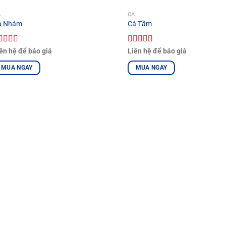
Á
CÁ
á Nhám
Cá Tầm
ược xếp
Được xếp
ên hệ để báo giá
Liên hệ để báo giá
ạng
5.00
5
hạng
5.00
5
ao
sao
MUA NGAY
MUA NGAY