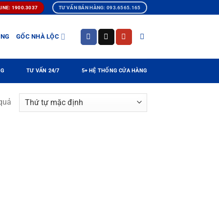
INE: 1900.3037
TƯ VẤN BÁN HÀNG: 093.6565.165
ÀNG
GỐC NHÀ LỘC
NG
TƯ VẤN 24/7
5+ HỆ THỐNG CỬA HÀNG
 quả