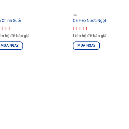
Á
CÁ
 Chình Suối
Cá Heo Nước Ngọt
ược xếp
Được xếp
ên hệ để báo giá
Liên hệ để báo giá
ạng
5.00
5
hạng
5.00
5
ao
sao
MUA NGAY
MUA NGAY