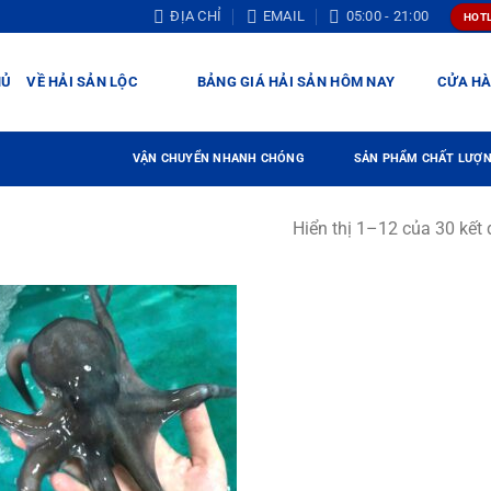
ĐỊA CHỈ
EMAIL
05:00 - 21:00
HOTL
HỦ
VỀ HẢI SẢN LỘC
BẢNG GIÁ HẢI SẢN HÔM NAY
CỬA H
VẬN CHUYỂN NHANH CHÓNG
SẢN PHẨM CHẤT LƯỢ
Hiển thị 1–12 của 30 kết