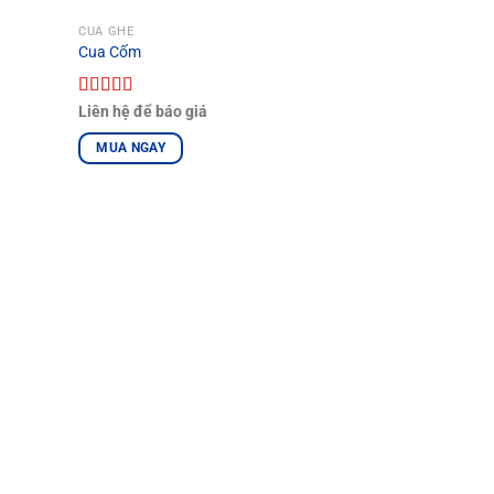
CUA GHẸ
Cua Cốm
Được xếp
Liên hệ để báo giá
hạng
5.00
5
sao
MUA NGAY