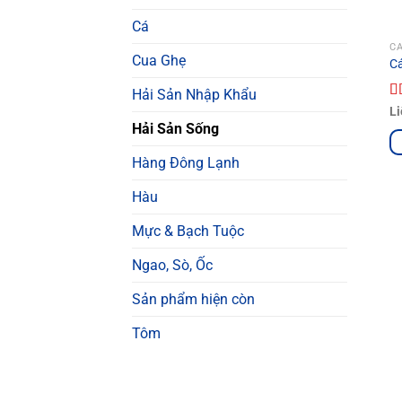
Cá
C
Cua Ghẹ
Cá
Hải Sản Nhập Khẩu
Đ
Li
h
Hải Sản Sống
s
Hàng Đông Lạnh
Hàu
Mực & Bạch Tuộc
Ngao, Sò, Ốc
Sản phẩm hiện còn
Tôm