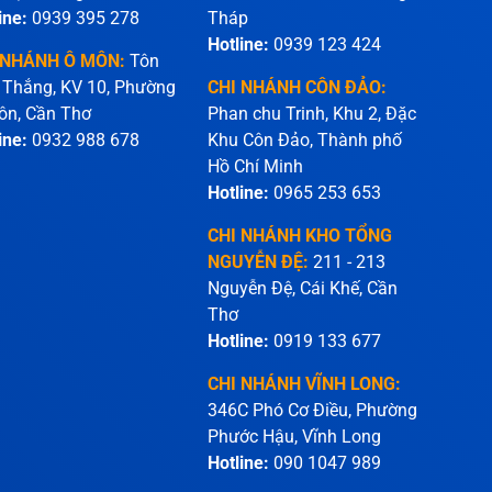
ine:
0939 395 278
Tháp
Hotline:
0939 123 424
 NHÁNH Ô MÔN:
Tôn
 Thắng, KV 10, Phường
CHI NHÁNH CÔN ĐẢO:
ôn, Cần Thơ
Phan chu Trinh, Khu 2, Đặc
ine:
0932 988 678
Khu Côn Đảo, Thành phố
Hồ Chí Minh
Hotline:
0965 253 653
CHI NHÁNH KHO TỔNG
NGUYỄN ĐỆ:
211 - 213
Nguyễn Đệ, Cái Khế, Cần
Thơ
Hotline:
0919 133 677
CHI NHÁNH VĨNH LONG:
346C Phó Cơ Điều, Phường
Phước Hậu, Vĩnh Long
Hotline:
090 1047 989