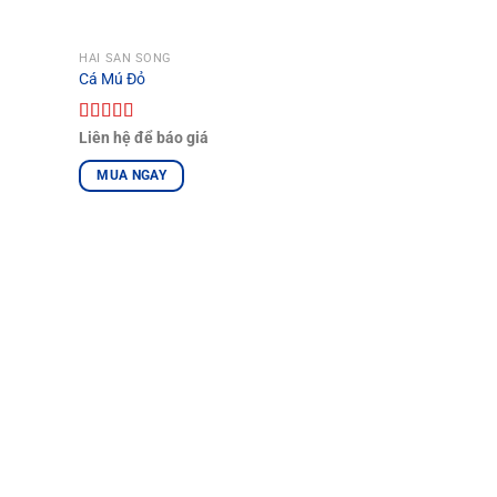
HẢI SẢN SỐNG
Cá Mú Đỏ
Được xếp
Liên hệ để báo giá
hạng
5.00
5
sao
MUA NGAY