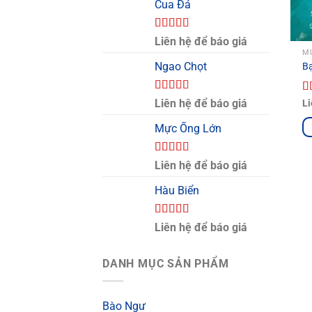
Cua Đá
Được xếp
Liên hệ để báo giá
hạng
5.00
5
M
sao
Ngao Chọt
B
Được xếp
Liên hệ để báo giá
Đ
Li
hạng
5.00
5
h
sao
s
Mực Ống Lớn
Được xếp
Liên hệ để báo giá
hạng
5.00
5
sao
Hàu Biển
Được xếp
Liên hệ để báo giá
hạng
5.00
5
sao
DANH MỤC SẢN PHẨM
Bào Ngư