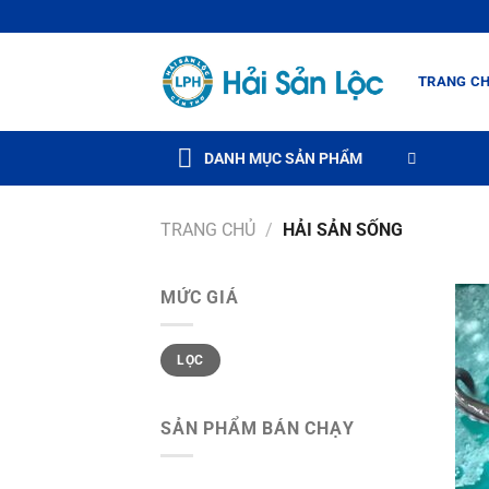
Bỏ
qua
nội
TRANG C
dung
DANH MỤC SẢN PHẨM
TRANG CHỦ
/
HẢI SẢN SỐNG
MỨC GIÁ
Giá
Giá
LỌC
thấp
cao
nhất
nhất
SẢN PHẨM BÁN CHẠY