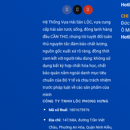
Hotl
CHI
Hệ Thống Vựa Hải Sản LỘC, vựa cung
Đức
cấp hải sản tươi, sống, đông lạnh hàng
Ô M
đầu CẦN THƠ, chúng tôi tuyệt đối tuân
Hotl
thủ nguyên tắc đảm bảo chất lượng,
nguồn gốc xuất xứ rõ ràng, đồng thời
cam kết với người tiêu dùng: không sử
dụng bất kỳ hợp chất hóa học, chất
bảo quản nằm ngoài danh mục tiêu
chuẩn của Bộ Y tế và chịu trách nhiệm
trước pháp luật về các sản phẩm của
mình
CÔNG TY TNHH LÔC PHONG HƯNG
Mã số thuế:
1801675976
Địa chỉ:
147/68A, đường Trần Việt
Châu, Phường An Hòa, Quận Ninh Kiều,