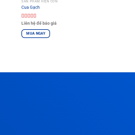
SẢN PHẨM HIỆN CÒN
Cua Gạch
Được xếp
Liên hệ để báo giá
hạng
5.00
5
sao
MUA NGAY