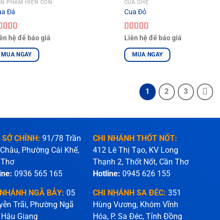
ẢN PHẨM HIỆN CÒN
CUA GHẸ
ua Đá
Cua Đỏ
ược xếp
Được xếp
ên hệ để báo giá
Liên hệ để báo giá
ạng
5.00
5
hạng
5.00
5
ao
sao
MUA NGAY
MUA NGAY
1
2
3
 SỞ CHÍNH:
91/78 Trần
CHI NHÁNH THỐT NỐT:
 Châu, Phường Cái Khế,
412 Lê Thị Tạo, KV Long
 Thơ
Thạnh 2, Thốt Nốt, Cần Thơ
ine:
0936 565 165
Hotline:
0945 626 155
 NHÁNH NGÃ BẢY:
05
CHI NHÁNH SA ĐÉC:
351
yễn Trãi, Phường Ngã
Hùng Vương, Khóm Vĩnh
 Hậu Giang
Hóa, P. Sa Đéc, Tỉnh Đồng