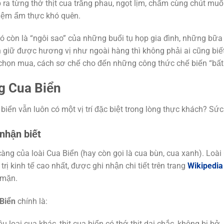
lộ ra từng thớ thịt cua trắng phau, ngọt lịm, chấm cùng chút mu
hiệm ẩm thực khó quên.
 còn là “ngôi sao” của những buổi tụ họp gia đình, những bữa t
 giữ được hương vị như ngoài hàng thì không phải ai cũng biết
ết chọn mua, cách sơ chế cho đến những công thức chế biến “bất 
g Cua Biển
biển vẫn luôn có một vị trí đặc biệt trong lòng thực khách? Sức h
nhận biết
àng của loài Cua Biển (hay còn gọi là cua bùn, cua xanh). Loài
 trị kinh tế cao nhất, được ghi nhận chi tiết trên trang
Wikipedia
 mặn.
Biển
chính là:
u loại cua khác, thịt cua biển có thớ thịt dai chắc, không bị 