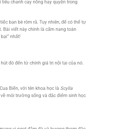
ối tiêu chanh cay nồng hay quyện trong
iệc bạn bè rôm rả. Tuy nhiên, để có thể tự
. Bài viết này chính là cẩm nang toàn
bại” nhất!
út đó đến từ chính giá trị nội tại của nó.
 Cua Biển, với tên khoa học là
Scylla
về môi trường sống và đặc điểm sinh học
bở, mang vị ngọt đậm đà và hương thơm đặc