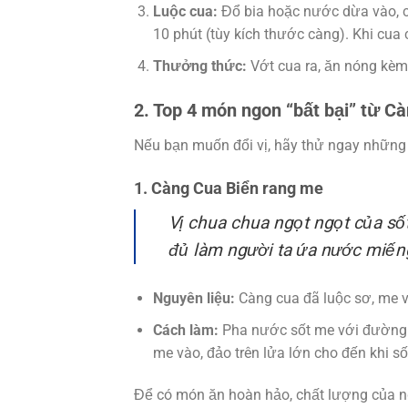
Luộc cua:
Đổ bia hoặc nước dừa vào, ch
10 phút (tùy kích thước càng). Khi cu
Thưởng thức:
Vớt cua ra, ăn nóng kèm
2. Top 4 món ngon “bất bại” từ C
Nếu bạn muốn đổi vị, hãy thử ngay nhữn
1. Càng Cua Biển rang me
Vị chua chua ngọt ngọt của số
đủ làm người ta ứa nước miến
Nguyên liệu:
Càng cua đã luộc sơ, me vắ
Cách làm:
Pha nước sốt me với đường v
me vào, đảo trên lửa lớn cho đến khi s
Để có món ăn hoàn hảo, chất lượng của ng