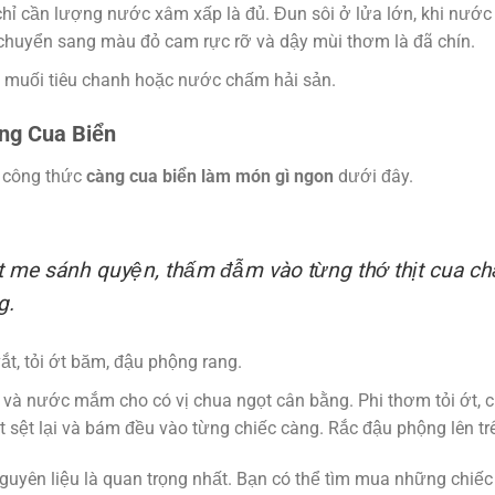
ỉ cần lượng nước xâm xấp là đủ. Đun sôi ở lửa lớn, khi nước s
a chuyển sang màu đỏ cam rực rỡ và dậy mùi thơm là đã chín.
 muối tiêu chanh hoặc nước chấm hải sản.
àng Cua Biển
g công thức
càng cua biển làm món gì ngon
dưới đây.
t me sánh quyện, thấm đẫm vào từng thớ thịt cua chắ
g.
t, tỏi ớt băm, đậu phộng rang.
à nước mắm cho có vị chua ngọt cân bằng. Phi thơm tỏi ớt, 
ốt sệt lại và bám đều vào từng chiếc càng. Rắc đậu phộng lên t
uyên liệu là quan trọng nhất. Bạn có thể tìm mua những chiế