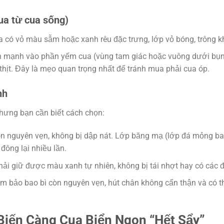
ua từ cua sống)
có vỏ màu sẫm hoặc xanh rêu đặc trưng, lớp vỏ bóng, trông 
n mạnh vào phần yếm cua (vùng tam giác hoặc vuông dưới bụng
 thịt. Đây là mẹo quan trọng nhất để tránh mua phải cua óp.
nh
nhưng bạn cần biết cách chọn:
n nguyên vẹn, không bị dập nát. Lớp băng mạ (lớp đá mỏng ba
đông lại nhiều lần.
ải giữ được màu xanh tự nhiên, không bị tái nhợt hay có các 
 bảo bao bì còn nguyên vẹn, hút chân không cẩn thận và có th
Biến Càng Cua Biển Ngon “Hết Sẩy”