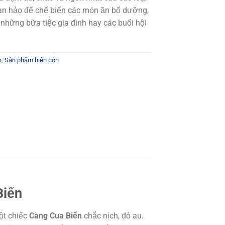
oàn hảo để chế biến các món ăn bổ dưỡng,
những bữa tiệc gia đình hay các buổi hội
h
,
Sản phẩm hiện còn
Biến
một chiếc
Càng Cua Biển
chắc nịch, đỏ au.