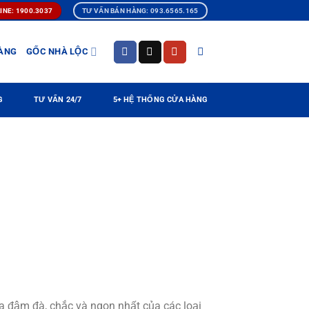
INE: 1900.3037
TƯ VẤN BÁN HÀNG: 093.6565.165
ÀNG
GỐC NHÀ LỘC
G
TƯ VẤN 24/7
5+ HỆ THỐNG CỬA HÀNG
ua đậm đà, chắc và ngon nhất của các loại