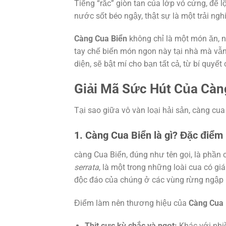
Tiếng “rắc” giòn tan của lớp vỏ cứng, để 
nước sốt béo ngậy, thật sự là một trải ng
Càng Cua Biển
không chỉ là một món ăn, nó
tay chế biến món ngon này tại nhà mà vẫn
diện, sẽ bật mí cho bạn tất cả, từ bí quy
Giải Mã Sức Hút Của Càn
Tại sao giữa vô vàn loại hải sản, càng cua 
1. Càng Cua Biển là gì? Đặc điểm 
càng Cua Biển, đúng như tên gọi, là phần c
serrata
, là một trong những loài cua có giá
độc đáo của chúng ở các vùng rừng ngập
Điểm làm nên thương hiệu của
Càng Cua 
Thịt cực kỳ chắc và ngọt:
Khác với nhiề