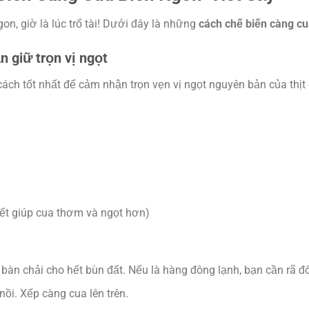
gon, giờ là lúc trổ tài! Dưới đây là những
cách chế biến càng cu
n giữ trọn vị ngọt
ch tốt nhất để cảm nhận trọn vẹn vị ngọt nguyên bản của thịt 
yết giúp cua thơm và ngọt hơn)
àn chải cho hết bùn đất. Nếu là hàng đông lạnh, bạn cần rã đ
ồi. Xếp càng cua lên trên.