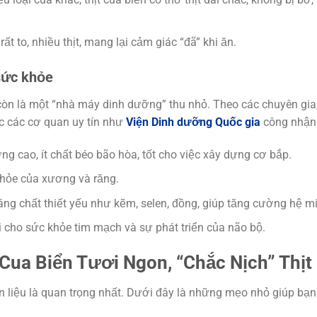
t to, nhiều thịt, mang lại cảm giác “đã” khi ăn.
 sức khỏe
 còn là một “nhà máy dinh dưỡng” thu nhỏ. Theo các chuyên gia
c các cơ quan uy tín như
Viện Dinh dưỡng Quốc gia
công nhận
ng cao, ít chất béo bão hòa, tốt cho việc xây dựng cơ bắp.
khỏe của xương và răng.
g chất thiết yếu như kẽm, selen, đồng, giúp tăng cường hệ mi
ợi cho sức khỏe tim mạch và sự phát triển của não bộ.
Cua Biển Tươi Ngon, “Chắc Nịch” Thịt
 liệu là quan trọng nhất. Dưới đây là những mẹo nhỏ giúp bạ