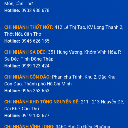
Môn, Cần Thơ
Hotline:
0932 988 678
CHI NHÁNH THỐT NỐT:
412 Lê Thị Tạo, KV Long Thạnh 2,
Thốt Nốt, Cần Thơ
Hotline:
0945 626 155
CHI NHÁNH SA ĐÉC:
351 Hùng Vương, Khóm Vĩnh Hóa, P.
Sa Đéc, Tỉnh Đồng Tháp
Hotline:
0939 123 424
CHI NHÁNH CÔN ĐẢO:
Phan chu Trinh, Khu 2, Đặc Khu
Côn Đảo, Thành phố Hồ Chí Minh
Hotline:
0965 253 653
CHI NHÁNH KHO TỔNG NGUYỄN ĐỆ:
211 - 213 Nguyễn Đệ,
Cái Khế, Cần Thơ
Hotline:
0919 133 677
CHI NHÁNH VĨNH LONG:
346C Phó Cơ Điều, Phường