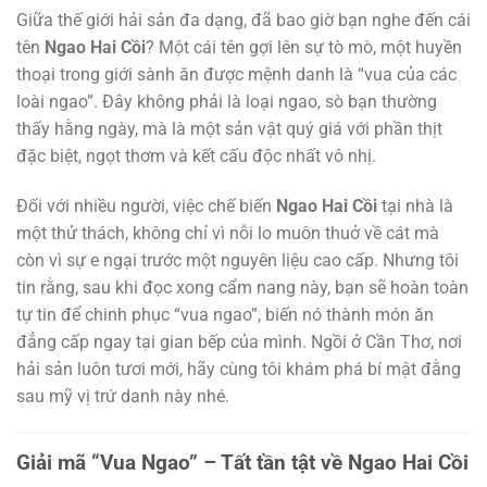
Giữa thế giới hải sản đa dạng, đã bao giờ bạn nghe đến cái
tên
Ngao Hai Cồi
? Một cái tên gợi lên sự tò mò, một huyền
thoại trong giới sành ăn được mệnh danh là “vua của các
loài ngao”. Đây không phải là loại ngao, sò bạn thường
thấy hằng ngày, mà là một sản vật quý giá với phần thịt
đặc biệt, ngọt thơm và kết cấu độc nhất vô nhị.
Đối với nhiều người, việc chế biến
Ngao Hai Cồi
tại nhà là
một thử thách, không chỉ vì nỗi lo muôn thuở về cát mà
còn vì sự e ngại trước một nguyên liệu cao cấp. Nhưng tôi
tin rằng, sau khi đọc xong cẩm nang này, bạn sẽ hoàn toàn
tự tin để chinh phục “vua ngao”, biến nó thành món ăn
đẳng cấp ngay tại gian bếp của mình. Ngồi ở Cần Thơ, nơi
hải sản luôn tươi mới, hãy cùng tôi khám phá bí mật đằng
sau mỹ vị trứ danh này nhé.
Giải mã “Vua Ngao” – Tất tần tật về Ngao Hai Cồi