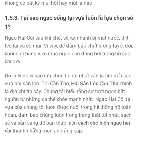
không có bất kỳ mùi hôi hay mùi lạ nào.
1.5.3. Tại sao ngao sống tại vựa luôn là lựa chọn số
1?
Ngao Hai Cồi sau khi chết sẽ rất nhanh bị mất nước, thịt
teo lại và có mùi. Vì vậy, để đảm bảo chất lượng tuyệt đối,
không gì bằng việc mua ngao còn đang bơi trong hồ sục
khí oxy.
Đó là lý do vì sao lựa chọn tối ưu nhất vẫn là tìm đến các
vựa hải sản lớn. Tại Cần Thơ,
Hải Sản Lộc Cần Thơ
chính
là địa chỉ tin cậy. Chúng tôi hiểu rằng sự tươi ngon bắt
nguồn từ những cá thể khỏe mạnh nhất. Ngao Hai Cồi tại
vựa của chúng tôi luôn được nuôi trong hệ thống hồ tuần
hoàn, đảm bảo chúng luôn trong trạng thái tốt nhất, sạch
sẽ và sẵn sàng để bạn thực hiện
cách chế biến ngao hai
cồi
thành những món ăn đẳng cấp.