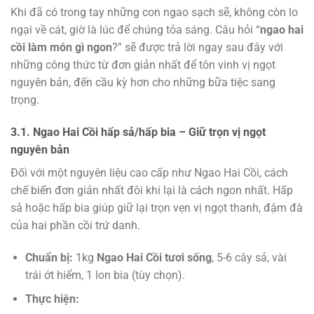
Khi đã có trong tay những con ngao sạch sẽ, không còn lo
ngại về cát, giờ là lúc để chúng tỏa sáng. Câu hỏi “
ngao hai
cồi làm món gì ngon
?” sẽ được trả lời ngay sau đây với
những công thức từ đơn giản nhất để tôn vinh vị ngọt
nguyên bản, đến cầu kỳ hơn cho những bữa tiệc sang
trọng.
3.1. Ngao Hai Cồi hấp sả/hấp bia – Giữ trọn vị ngọt
nguyên bản
Đối với một nguyên liệu cao cấp như Ngao Hai Cồi, cách
chế biến đơn giản nhất đôi khi lại là cách ngon nhất. Hấp
sả hoặc hấp bia giúp giữ lại trọn vẹn vị ngọt thanh, đậm đà
của hai phần cồi trứ danh.
Chuẩn bị:
1kg
Ngao Hai Cồi tươi sống
, 5-6 cây sả, vài
trái ớt hiểm, 1 lon bia (tùy chọn).
Thực hiện: