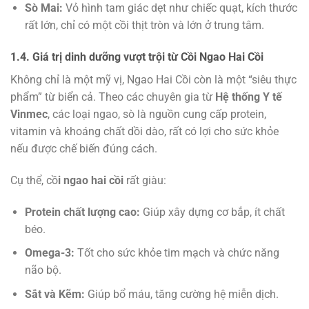
Sò Mai:
Vỏ hình tam giác dẹt như chiếc quạt, kích thước
rất lớn, chỉ có một cồi thịt tròn và lớn ở trung tâm.
1.4. Giá trị dinh dưỡng vượt trội từ Cồi Ngao Hai Cồi
Không chỉ là một mỹ vị, Ngao Hai Cồi còn là một “siêu thực
phẩm” từ biển cả. Theo các chuyên gia từ
Hệ thống Y tế
Vinmec
, các loại ngao, sò là nguồn cung cấp protein,
vitamin và khoáng chất dồi dào, rất có lợi cho sức khỏe
nếu được chế biến đúng cách.
Cụ thể, cồ
i ngao hai cồi
rất giàu:
Protein chất lượng cao:
Giúp xây dựng cơ bắp, ít chất
béo.
Omega-3:
Tốt cho sức khỏe tim mạch và chức năng
não bộ.
Sắt và Kẽm:
Giúp bổ máu, tăng cường hệ miễn dịch.