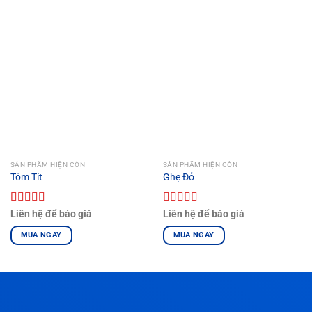
SẢN PHẨM HIỆN CÒN
SẢN PHẨM HIỆN CÒN
Tôm Tít
Ghẹ Đỏ
Được xếp
Được xếp
Liên hệ để báo giá
Liên hệ để báo giá
hạng
4.00
hạng
5.00
5
5 sao
sao
MUA NGAY
MUA NGAY