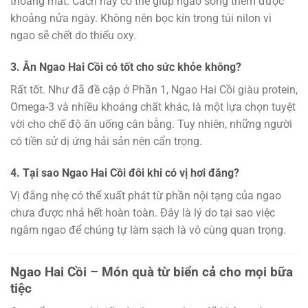
thoáng mát. Cách này có thể giúp ngao sống thêm được
khoảng nửa ngày. Không nên bọc kín trong túi nilon vì
ngao sẽ chết do thiếu oxy.
3. Ăn Ngao Hai Cồi có tốt cho sức khỏe không?
Rất tốt. Như đã đề cập ở Phần 1, Ngao Hai Cồi giàu protein,
Omega-3 và nhiều khoáng chất khác, là một lựa chọn tuyệt
vời cho chế độ ăn uống cân bằng. Tuy nhiên, những người
có tiền sử dị ứng hải sản nên cẩn trọng.
4. Tại sao Ngao Hai Cồi đôi khi có vị hơi đắng?
Vị đắng nhẹ có thể xuất phát từ phần nội tạng của ngao
chưa được nhả hết hoàn toàn. Đây là lý do tại sao việc
ngâm ngao để chúng tự làm sạch là vô cùng quan trọng.
Ngao Hai Cồi – Món quà từ biển cả cho mọi bữa
tiệc