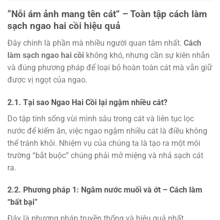
“Nỗi ám ảnh mang tên cát” – Toàn tập cách làm
sạch ngao hai cồi hiệu quả
Đây chính là phần mà nhiều người quan tâm nhất.
Cách
làm sạch ngao hai cồi
không khó, nhưng cần sự kiên nhẫn
và đúng phương pháp để loại bỏ hoàn toàn cát mà vẫn giữ
được vị ngọt của ngao.
2.1. Tại sao Ngao Hai Cồi lại ngậm nhiều cát?
Do tập tính sống vùi mình sâu trong cát và liên tục lọc
nước để kiếm ăn, việc ngao ngậm nhiều cát là điều không
thể tránh khỏi. Nhiệm vụ của chúng ta là tạo ra một môi
trường “bắt buộc” chúng phải mở miệng và nhả sạch cát
ra.
2.2. Phương pháp 1: Ngâm nước muối và ớt – Cách làm
“bất bại”
Đây là phương pháp truyền thống và hiệu quả nhất.