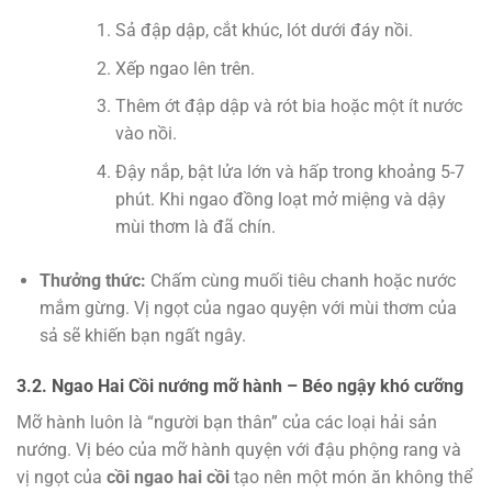
Sả đập dập, cắt khúc, lót dưới đáy nồi.
Xếp ngao lên trên.
Thêm ớt đập dập và rót bia hoặc một ít nước
vào nồi.
Đậy nắp, bật lửa lớn và hấp trong khoảng 5-7
phút. Khi ngao đồng loạt mở miệng và dậy
mùi thơm là đã chín.
Thưởng thức:
Chấm cùng muối tiêu chanh hoặc nước
mắm gừng. Vị ngọt của ngao quyện với mùi thơm của
sả sẽ khiến bạn ngất ngây.
3.2. Ngao Hai Cồi nướng mỡ hành – Béo ngậy khó cưỡng
Mỡ hành luôn là “người bạn thân” của các loại hải sản
nướng. Vị béo của mỡ hành quyện với đậu phộng rang và
vị ngọt của
cồi ngao hai cồi
tạo nên một món ăn không thể