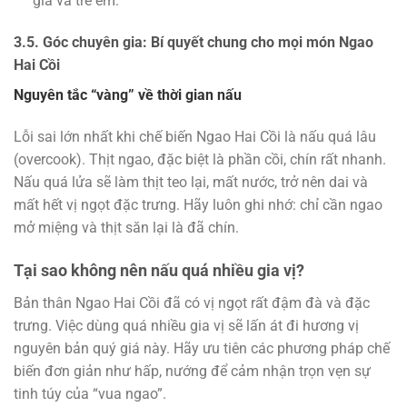
già và trẻ em.
3.5. Góc chuyên gia: Bí quyết chung cho mọi món Ngao
Hai Cồi
Nguyên tắc “vàng” về thời gian nấu
Lỗi sai lớn nhất khi chế biến Ngao Hai Cồi là nấu quá lâu
(overcook). Thịt ngao, đặc biệt là phần cồi, chín rất nhanh.
Nấu quá lửa sẽ làm thịt teo lại, mất nước, trở nên dai và
mất hết vị ngọt đặc trưng. Hãy luôn ghi nhớ: chỉ cần ngao
mở miệng và thịt săn lại là đã chín.
Tại sao không nên nấu quá nhiều gia vị?
Bản thân Ngao Hai Cồi đã có vị ngọt rất đậm đà và đặc
trưng. Việc dùng quá nhiều gia vị sẽ lấn át đi hương vị
nguyên bản quý giá này. Hãy ưu tiên các phương pháp chế
biến đơn giản như hấp, nướng để cảm nhận trọn vẹn sự
tinh túy của “vua ngao”.