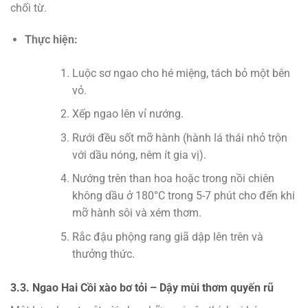
chối từ.
Thực hiện:
Luộc sơ ngao cho hé miệng, tách bỏ một bên
vỏ.
Xếp ngao lên vỉ nướng.
Rưới đều sốt mỡ hành (hành lá thái nhỏ trộn
với dầu nóng, nêm ít gia vị).
Nướng trên than hoa hoặc trong nồi chiên
không dầu ở 180°C trong 5-7 phút cho đến khi
mỡ hành sôi và xém thơm.
Rắc đậu phộng rang giã dập lên trên và
thưởng thức.
3.3. Ngao Hai Cồi xào bơ tỏi – Dậy mùi thơm quyến rũ