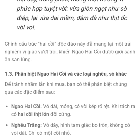
phức hợp tuyệt vời: vừa giòn ngọt như sò
điệp, lại vừa dai mềm, đậm đà như thịt ốc
vòi voi.
Chính cấu trúc “hai cồi” độc đáo này đã mang lại một trải
nghiệm vị giác vượt trội, khiến Ngao Hai Cồi được giới sành
ăn săn lùng.
1.3. Phân biệt Ngao Hai Cồi và các loại nghêu, sò khác
Để tránh nhầm lẫn khi mua, bạn có thể phân biệt chúng
qua các đặc điểm sau:
Ngao Hai Cồi:
Vỏ dài, mỏng, có vòi kép rõ rệt. Khi tách ra
có
hai cồi thịt lớn
đối xứng.
Nghêu Trắng:
Vỏ dày, hình tam giác bo tròn, không có
vòi dài. Chỉ có một cồi nhỏ.