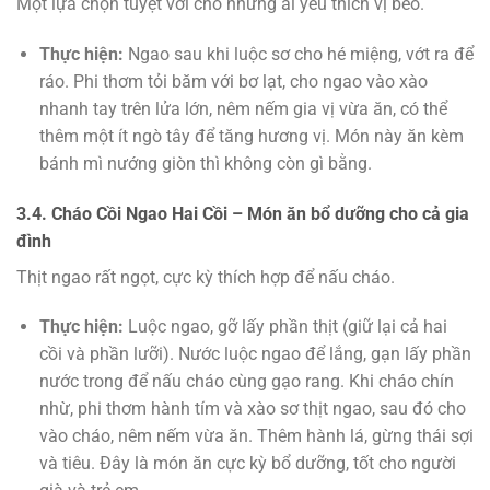
Một lựa chọn tuyệt vời cho những ai yêu thích vị béo.
Thực hiện:
Ngao sau khi luộc sơ cho hé miệng, vớt ra để
ráo. Phi thơm tỏi băm với bơ lạt, cho ngao vào xào
nhanh tay trên lửa lớn, nêm nếm gia vị vừa ăn, có thể
thêm một ít ngò tây để tăng hương vị. Món này ăn kèm
bánh mì nướng giòn thì không còn gì bằng.
3.4. Cháo Cồi Ngao Hai Cồi – Món ăn bổ dưỡng cho cả gia
đình
Thịt ngao rất ngọt, cực kỳ thích hợp để nấu cháo.
Thực hiện:
Luộc ngao, gỡ lấy phần thịt (giữ lại cả hai
cồi và phần lưỡi). Nước luộc ngao để lắng, gạn lấy phần
nước trong để nấu cháo cùng gạo rang. Khi cháo chín
nhừ, phi thơm hành tím và xào sơ thịt ngao, sau đó cho
vào cháo, nêm nếm vừa ăn. Thêm hành lá, gừng thái sợi
và tiêu. Đây là món ăn cực kỳ bổ dưỡng, tốt cho người