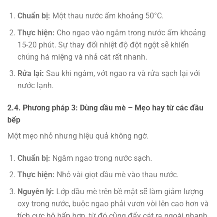
Chuẩn bị:
Một thau nước ấm khoảng 50°C.
Thực hiện:
Cho ngao vào ngâm trong nước ấm khoảng
15-20 phút. Sự thay đổi nhiệt độ đột ngột sẽ khiến
chúng há miệng và nhả cát rất nhanh.
Rửa lại:
Sau khi ngâm, vớt ngao ra và rửa sạch lại với
nước lạnh.
2.4. Phương pháp 3: Dùng dầu mè – Mẹo hay từ các đầu
bếp
Một mẹo nhỏ nhưng hiệu quả không ngờ.
Chuẩn bị:
Ngâm ngao trong nước sạch.
Thực hiện:
Nhỏ vài giọt dầu mè vào thau nước.
Nguyên lý:
Lớp dầu mè trên bề mặt sẽ làm giảm lượng
oxy trong nước, buộc ngao phải vươn vòi lên cao hơn và
tích cực hô hấp hơn, từ đó cũng đẩy cát ra ngoài nhanh