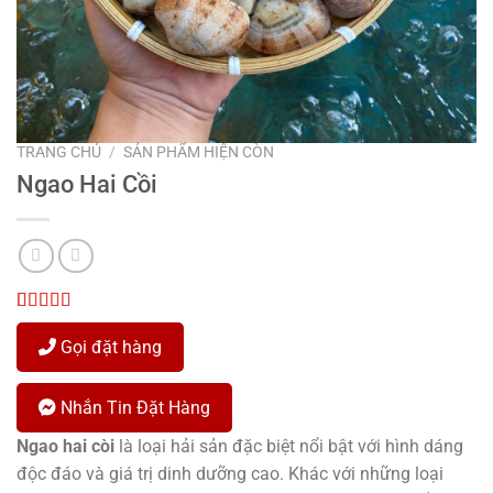
TRANG CHỦ
/
SẢN PHẨM HIỆN CÒN
Ngao Hai Cồi
5.00
1
trên 5
dựa trên
Gọi đặt hàng
đánh giá
Nhắn Tin Đặt Hàng
Ngao hai còi
là loại hải sản đặc biệt nổi bật với hình dáng
độc đáo và giá trị dinh dưỡng cao. Khác với những loại