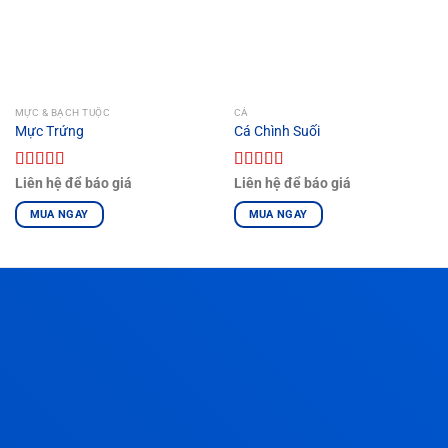
MỰC & BẠCH TUỘC
CÁ
Mực Trứng
Cá Chình Suối
Được xếp
Được xếp
Liên hệ để báo giá
Liên hệ để báo giá
hạng
4.00
hạng
5.00
5
5 sao
sao
MUA NGAY
MUA NGAY