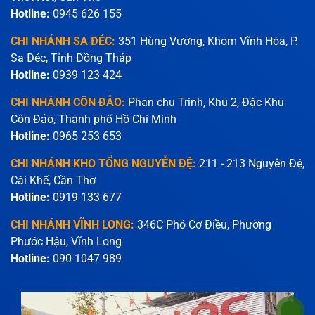
Hotline:
0945 626 155
CHI NHÁNH SA ĐÉC:
351 Hùng Vương, Khóm Vĩnh Hóa, P.
Sa Đéc, Tỉnh Đồng Tháp
Hotline:
0939 123 424
CHI NHÁNH CÔN ĐẢO:
Phan chu Trinh, Khu 2, Đặc Khu
Côn Đảo, Thành phố Hồ Chí Minh
Hotline:
0965 253 653
CHI NHÁNH KHO TỔNG NGUYỄN ĐỆ:
211 - 213 Nguyễn Đệ,
Cái Khế, Cần Thơ
Hotline:
0919 133 677
CHI NHÁNH VĨNH LONG:
346C Phó Cơ Điều, Phường
Phước Hậu, Vĩnh Long
Hotline:
090 1047 989