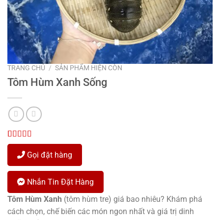
TRANG CHỦ
/
SẢN PHẨM HIỆN CÒN
Tôm Hùm Xanh Sống
5.00
1
trên 5
dựa trên
Gọi đặt hàng
đánh giá
Nhắn Tin Đặt Hàng
Tôm Hùm Xanh
(tôm hùm tre) giá bao nhiêu? Khám phá
cách chọn, chế biến các món ngon nhất và giá trị dinh