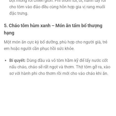
bột mỏng rồi chiên giòn. Phi thơm tỏi, ớt, hành tây rồi
cho tôm vào đảo đều cùng hỗn hợp gia vị rang muối
đặc trưng.
5. Cháo tôm hùm xanh – Món ăn tẩm bổ thượng
hạng
Một món ăn cực kỳ bổ dưỡng, phù hợp cho người già, trẻ
em hoặc người cần phục hồi sức khỏe.
Bí quyết:
Dùng đầu và vỏ tôm hầm kỹ để lấy nước cốt
nấu cháo, cháo sẽ rất ngọt và thơm. Thịt tôm gỡ ra, xào
sơ với hành phi cho thơm rồi mới cho vào cháo khi ăn.