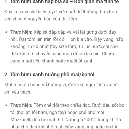
1. Tôm hùm xanh hấp bia sả – Đơn giản mà tinh tế
Đây là cách chế biến tuyệt vời nhất để thưởng thức trọn
vẹn vị ngọt nguyên bản của thịt tôm.
Thực hiện:
Xếp sả đập dập và vài lát gừng dưới đáy
nồi. Đặt tôm lên trên rồi đổ 1 lon bia vào. Đậy vung, hấp
khoảng 15-20 phút (tùy size tôm) từ lúc nước sôi cho
đến khi tôm chuyển sang màu đỏ au là chín. Chấm
cùng muối tiêu chanh hoặc muối ớt xanh.
2. Tôm hùm xanh nướng phô mai/bơ tỏi
Một món ăn bùng nổ hương vị, được cả người lớn và trẻ
em yêu thích.
Thực hiện:
Tôm chẻ đôi theo chiều dọc. Rưới đều sốt bơ
tỏi (bơ lạt, tỏi băm, ngò tây) hoặc phủ phô mai
Mozzarella lên bề mặt thịt. Nướng ở 200°C trong 10-15
phút cho đến khi phô mai chảy vàng óng hoặc bơ tỏi