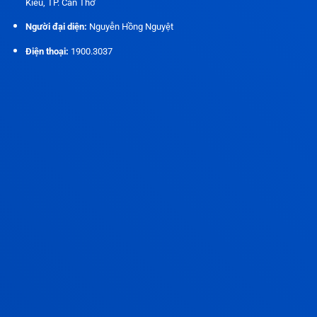
Kiều, TP. Cần Thơ
Người đại diện:
Nguyễn Hồng Nguyệt
Điện thoại:
1900.3037