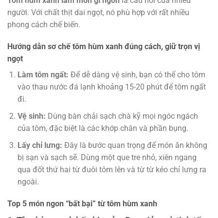
Tôm hùm xanh làm món gì ngon
là câu hỏi của nhiều
người. Với chất thịt dai ngọt, nó phù hợp với rất nhiều
phong cách chế biến.
Hướng dẫn sơ chế tôm hùm xanh đúng cách, giữ trọn vị
ngọt
Làm tôm ngất:
Để dễ dàng vệ sinh, bạn có thể cho tôm
vào thau nước đá lạnh khoảng 15-20 phút để tôm ngất
đi.
Vệ sinh:
Dùng bàn chải sạch chà kỹ mọi ngóc ngách
của tôm, đặc biệt là các khớp chân và phần bụng.
Lấy chỉ lưng:
Đây là bước quan trọng để món ăn không
bị sạn và sạch sẽ. Dùng một que tre nhỏ, xiên ngang
qua đốt thứ hai từ đuôi tôm lên và từ từ kéo chỉ lưng ra
ngoài.
Top 5 món ngon “bất bại” từ tôm hùm xanh