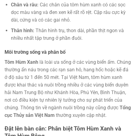
Chân và râu:
Các chân của tôm hùm xanh có các sọc
dọc màu vàng và đen xen kẽ rất rõ rệt. Cặp râu cực kỳ
dài, cứng và có các gai nhỏ.
Thân hình:
Thân hình trụ, thon dài, phần thịt ngon và
nhiều nhất tập trung ở phần đuôi.
Môi trường sống và phân bố
Tôm Hùm Xanh
là loài ưa sống ở các vùng biển ấm. Chúng
thường ẩn náu trong các rạn san hô, hang hốc hoặc kẽ đá
ở độ sâu từ 1 đến 50 mét. Tại Việt Nam, tôm hùm xanh
được khai thác và nuôi trồng nhiều ở các vùng biển duyên
hải Nam Trung Bộ như Khánh Hòa, Phú Yên, Bình Thuận,
nơi có điều kiện tự nhiên lý tưởng cho sự phát triển của
chúng. Thông tin về ngành nuôi trồng này cũng được
Tổng
cục Thủy sản Việt Nam
thường xuyên cập nhật.
Đặt lên bàn cân: Phân biệt Tôm Hùm Xanh và
Tôm Hùm Bông