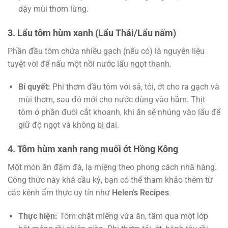
dậy mùi thơm lừng.
3. Lẩu tôm hùm xanh (Lẩu Thái/Lẩu nấm)
Phần đầu tôm chứa nhiều gạch (nếu có) là nguyên liệu
tuyệt vời để nấu một nồi nước lẩu ngọt thanh.
Bí quyết:
Phi thơm đầu tôm với sả, tỏi, ớt cho ra gạch và
mùi thơm, sau đó mới cho nước dùng vào hầm. Thịt
tôm ở phần đuôi cắt khoanh, khi ăn sẽ nhúng vào lẩu để
giữ độ ngọt và không bị dai.
4. Tôm hùm xanh rang muối ớt Hồng Kông
Một món ăn đậm đà, lạ miệng theo phong cách nhà hàng.
Công thức này khá cầu kỳ, bạn có thể tham khảo thêm từ
các kênh ẩm thực uy tín như
Helen’s R
e
cipes
.
Thực hiện:
Tôm chặt miếng vừa ăn, tẩm qua một lớp