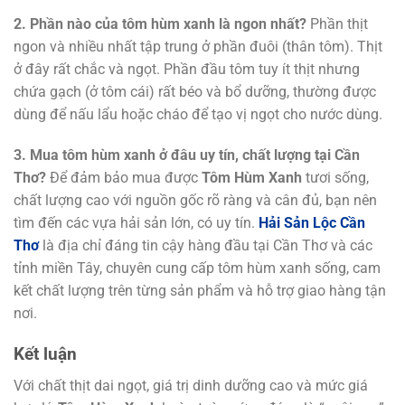
2. Phần nào của tôm hùm xanh là ngon nhất?
Phần thịt
ngon và nhiều nhất tập trung ở phần đuôi (thân tôm). Thịt
ở đây rất chắc và ngọt. Phần đầu tôm tuy ít thịt nhưng
chứa gạch (ở tôm cái) rất béo và bổ dưỡng, thường được
dùng để nấu lẩu hoặc cháo để tạo vị ngọt cho nước dùng.
3. Mua tôm hùm xanh ở đâu uy tín, chất lượng tại Cần
Thơ?
Để đảm bảo mua được
Tôm Hùm Xanh
tươi sống,
chất lượng cao với nguồn gốc rõ ràng và cân đủ, bạn nên
tìm đến các vựa hải sản lớn, có uy tín.
Hải Sản Lộc Cần
Thơ
là địa chỉ đáng tin cậy hàng đầu tại Cần Thơ và các
tỉnh miền Tây, chuyên cung cấp tôm hùm xanh sống, cam
kết chất lượng trên từng sản phẩm và hỗ trợ giao hàng tận
nơi.
Kết luận
Với chất thịt dai ngọt, giá trị dinh dưỡng cao và mức giá