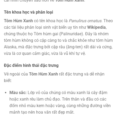
cái nhìn chuyên sâu hơn về
Tôm Hùm Xanh
.
Tên khoa học và phân loại
Tôm Hùm Xanh
có tên khoa học là
Panulirus ornatus
. Theo
các tài liệu phân loại sinh vật biển uy tín như
Wikipedia
,
chúng thuộc họ Tôm hùm gai (Palinuridae). Đây là nhóm
tôm hùm không có cặp càng to và chắc khỏe như tôm hùm
Alaska, mà đặc trưng bởi cặp râu (ăng-ten) rất dài và cứng,
vừa là cơ quan cảm giác, vừa là vũ khí tự vệ.
Đặc điểm hình thái đặc trưng
Vẻ ngoài của
Tôm Hùm Xanh
rất đặc trưng và dễ nhận
biết:
Màu sắc:
Lớp vỏ của chúng có màu xanh lá cây đậm
hoặc xanh rêu làm chủ đạo. Trên thân và đầu có các
đốm nhỏ màu kem hoặc vàng, cùng những đường viền
mảnh tạo nên hoa văn rất đẹp mắt.