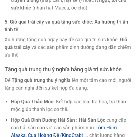
truyền thống
(thập cẩm, hạt sen) hoặc
ít ngọt, tốt cho
sức khỏe
(nhân hạt Macca, óc chó).
5. Giỏ quà trái cây và quà tặng sức khỏe: Xu hướng tri ân
tinh tế
Xu hướng tặng quà ngày nay đề cao giá trị sức khỏe.
Giỏ
quà trái cây
và các sản phẩm dinh dưỡng đang dần chiếm
ưu thế.
Tặng quà trung thu ý nghĩa bằng giá trị sức khỏe
Để
Tặng quà trung thu ý nghĩa
lên một tầm cao mới, người
tặng cần nghĩ đến sự kết hợp đa dạng.
Hộp Quà Thảo Mộc:
Kết hợp các loại trà hoa, trà thảo
mộc giúp thanh lọc cơ thể.
Hộp Quà Dinh Dưỡng Hải Sản :
Hải Sản Lộc
cung cấp
các hải sản cao với các sản phẩm như
Tôm Hùm
Alaska
,
Cua Hoàng Đế (KingCrab)
…. chất lượng hàng