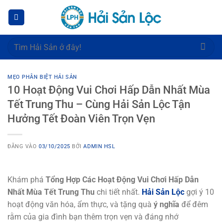
Bỏ
qua
nội
dung
Tìm
kiếm:
MẸO PHÂN BIỆT HẢI SẢN
10 Hoạt Động Vui Chơi Hấp Dẫn Nhất Mùa
Tết Trung Thu – Cùng Hải Sản Lộc Tận
Hưởng Tết Đoàn Viên Trọn Vẹn
ĐĂNG VÀO
03/10/2025
BỞI
ADMIN HSL
Khám phá
Tổng Hợp Các Hoạt Động Vui Chơi Hấp Dẫn
Nhất Mùa Tết Trung Thu
chi tiết nhất.
Hải Sản Lộc
gợi ý 10
hoạt động văn hóa, ẩm thực, và tặng quà
ý nghĩa
để đêm
rằm của gia đình bạn thêm trọn vẹn và đáng nhớ