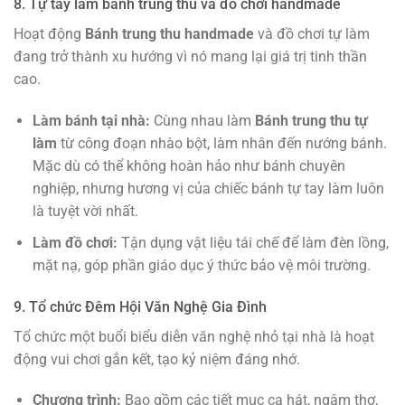
8. Tự tay làm bánh trung thu và đồ chơi handmade
Hoạt động
Bánh trung thu handmade
và đồ chơi tự làm
đang trở thành xu hướng vì nó mang lại giá trị tinh thần
cao.
Làm bánh tại nhà:
Cùng nhau làm
Bánh trung thu tự
làm
từ công đoạn nhào bột, làm nhân đến nướng bánh.
Mặc dù có thể không hoàn hảo như bánh chuyên
nghiệp, nhưng hương vị của chiếc bánh tự tay làm luôn
là tuyệt vời nhất.
Làm đồ chơi:
Tận dụng vật liệu tái chế để làm đèn lồng,
mặt nạ, góp phần giáo dục ý thức bảo vệ môi trường.
9. Tổ chức Đêm Hội Văn Nghệ Gia Đình
Tổ chức một buổi biểu diễn văn nghệ nhỏ tại nhà là hoạt
động vui chơi gắn kết, tạo kỷ niệm đáng nhớ.
Chương trình:
Bao gồm các tiết mục ca hát, ngâm thơ,