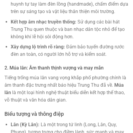
huynh tự tay làm đèn lồng (handmade), chấm điểm dựa
trên sự sáng tạo và vật liệu thân thiện môi trường.
Kết hợp âm nhạc truyền thống:
Sử dụng các bài hát
Trung Thu quen thuộc và ban nhạc dân tộc nhỏ để tạo
không khí lễ hội sôi động hơn.
Xây dựng lộ trình rõ ràng:
Đảm bảo tuyến đường rước
đèn an toàn, có người lớn hỗ trợ và kiểm soát.
2. Múa lân: Âm thanh thịnh vượng và may mắn
Tiếng trống múa lân vang vọng khắp phố phường chính là
âm thanh đặc trưng nhất báo hiệu Trung Thu đã về.
Múa
lân
là một loại hình nghệ thuật biểu diễn kết hợp thể thao,
võ thuật và văn hóa dân gian.
Biểu tượng và thông điệp
Lân (Kỳ Lân):
Là một trong tứ linh (Long, Lân, Quy,
Phụng), tượng trưng cho điềm lành, sức mạnh và may