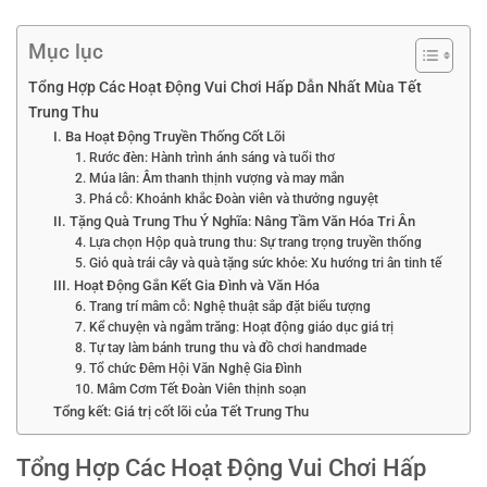
Mục lục
Tổng Hợp Các Hoạt Động Vui Chơi Hấp Dẫn Nhất Mùa Tết
Trung Thu
I. Ba Hoạt Động Truyền Thống Cốt Lõi
1. Rước đèn: Hành trình ánh sáng và tuổi thơ
2. Múa lân: Âm thanh thịnh vượng và may mắn
3. Phá cỗ: Khoảnh khắc Đoàn viên và thưởng nguyệt
II. Tặng Quà Trung Thu Ý Nghĩa: Nâng Tầm Văn Hóa Tri Ân
4. Lựa chọn Hộp quà trung thu: Sự trang trọng truyền thống
5. Giỏ quà trái cây và quà tặng sức khỏe: Xu hướng tri ân tinh tế
III. Hoạt Động Gắn Kết Gia Đình và Văn Hóa
6. Trang trí mâm cỗ: Nghệ thuật sắp đặt biểu tượng
7. Kể chuyện và ngắm trăng: Hoạt động giáo dục giá trị
8. Tự tay làm bánh trung thu và đồ chơi handmade
9. Tổ chức Đêm Hội Văn Nghệ Gia Đình
10. Mâm Cơm Tết Đoàn Viên thịnh soạn
Tổng kết: Giá trị cốt lõi của Tết Trung Thu
Tổng Hợp Các Hoạt Động Vui Chơi Hấp