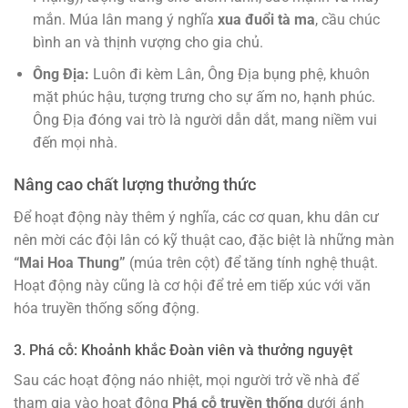
mắn. Múa lân mang ý nghĩa
xua đuổi tà ma
, cầu chúc
bình an và thịnh vượng cho gia chủ.
Ông Địa:
Luôn đi kèm Lân, Ông Địa bụng phệ, khuôn
mặt phúc hậu, tượng trưng cho sự ấm no, hạnh phúc.
Ông Địa đóng vai trò là người dẫn dắt, mang niềm vui
đến mọi nhà.
Nâng cao chất lượng thưởng thức
Để hoạt động này thêm ý nghĩa, các cơ quan, khu dân cư
nên mời các đội lân có kỹ thuật cao, đặc biệt là những màn
“Mai Hoa Thung”
(múa trên cột) để tăng tính nghệ thuật.
Hoạt động này cũng là cơ hội để trẻ em tiếp xúc với văn
hóa truyền thống sống động.
3. Phá cỗ: Khoảnh khắc Đoàn viên và thưởng nguyệt
Sau các hoạt động náo nhiệt, mọi người trở về nhà để
tham gia vào hoạt động
Phá cỗ truyền thống
dưới ánh