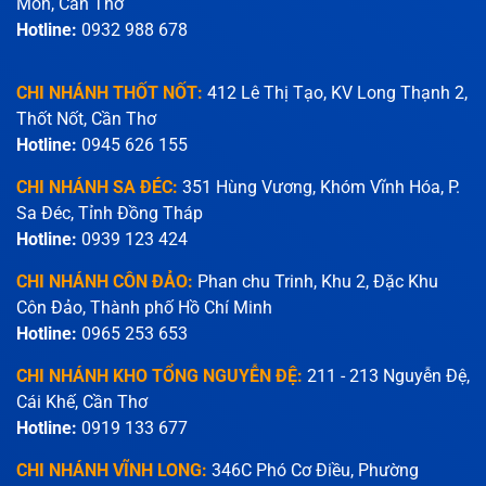
Môn, Cần Thơ
Hotline:
0932 988 678
CHI NHÁNH THỐT NỐT:
412 Lê Thị Tạo, KV Long Thạnh 2,
Thốt Nốt, Cần Thơ
Hotline:
0945 626 155
CHI NHÁNH SA ĐÉC:
351 Hùng Vương, Khóm Vĩnh Hóa, P.
Sa Đéc, Tỉnh Đồng Tháp
Hotline:
0939 123 424
CHI NHÁNH CÔN ĐẢO:
Phan chu Trinh, Khu 2, Đặc Khu
Côn Đảo, Thành phố Hồ Chí Minh
Hotline:
0965 253 653
CHI NHÁNH KHO TỔNG NGUYỄN ĐỆ:
211 - 213 Nguyễn Đệ,
Cái Khế, Cần Thơ
Hotline:
0919 133 677
CHI NHÁNH VĨNH LONG:
346C Phó Cơ Điều, Phường