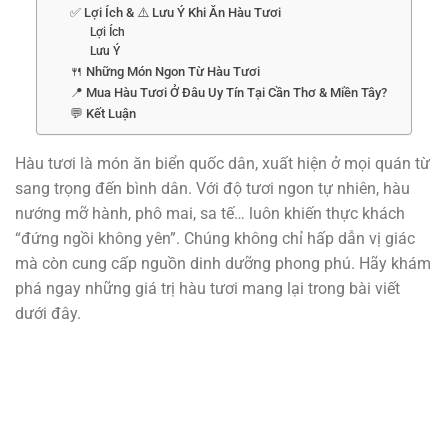
✅ Lợi Ích & ⚠️ Lưu Ý Khi Ăn Hàu Tươi
Lợi Ích
Lưu Ý
🍴 Những Món Ngon Từ Hàu Tươi
📍 Mua Hàu Tươi Ở Đâu Uy Tín Tại Cần Thơ & Miền Tây?
💬 Kết Luận
Hàu tươi là món ăn biển quốc dân, xuất hiện ở mọi quán từ
sang trọng đến bình dân. Với độ tươi ngon tự nhiên, hàu
nướng mỡ hành, phô mai, sa tế… luôn khiến thực khách
“đứng ngồi không yên”. Chúng không chỉ hấp dẫn vị giác
mà còn cung cấp nguồn dinh dưỡng phong phú. Hãy khám
phá ngay những giá trị hàu tươi mang lại trong bài viết
dưới đây.