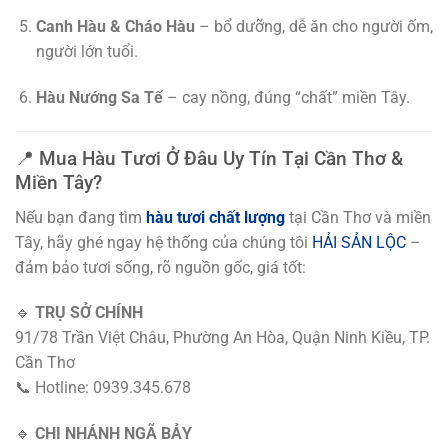
Canh Hàu & Cháo Hàu
– bổ dưỡng, dễ ăn cho người ốm,
người lớn tuổi.
Hàu Nướng Sa Tế
– cay nồng, đúng “chất” miền Tây.
📍 Mua Hàu Tươi Ở Đâu Uy Tín Tại Cần Thơ &
Miền Tây?
Nếu bạn đang tìm
hàu tươi chất lượng
tại Cần Thơ và miền
Tây, hãy ghé ngay hệ thống của chúng tôi
HẢI SẢN LỘC
–
đảm bảo tươi sống, rõ nguồn gốc, giá tốt:
🔹
TRỤ SỞ CHÍNH
91/78 Trần Việt Châu, Phường An Hòa, Quận Ninh Kiều, TP.
Cần Thơ
📞 Hotline: 0939.345.678
🔹
CHI NHÁNH NGÃ BẢY