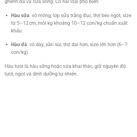
ghềnh đá và cửa sông. Có hai loại phổ biến:
Hàu sữa
: vỏ mỏng, lớp sữa trắng đục, thịt béo ngọt, size
từ 5–12 cm, mỗi kg khoảng 10–12 con/kg chuẩn xuất
khẩu
.
Hàu đá
: vỏ dày, sần sùi, thịt dai hơn, size lớn hơn (6–7
con/kg)
.
Hàu tươi là hàu sống hoặc vừa khai thác, giữ nguyên độ
tươi, ngọt và dinh dưỡng tự nhiên.