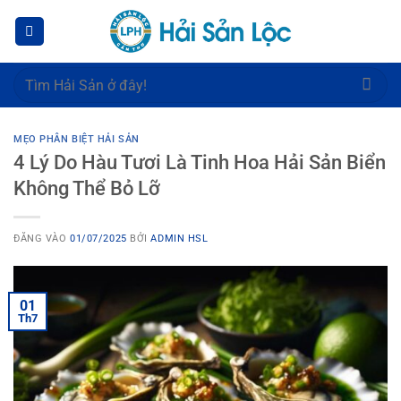
Bỏ
qua
nội
dung
Tìm
kiếm:
MẸO PHÂN BIỆT HẢI SẢN
4 Lý Do Hàu Tươi Là Tinh Hoa Hải Sản Biển
Không Thể Bỏ Lỡ
ĐĂNG VÀO
01/07/2025
BỞI
ADMIN HSL
01
Th7