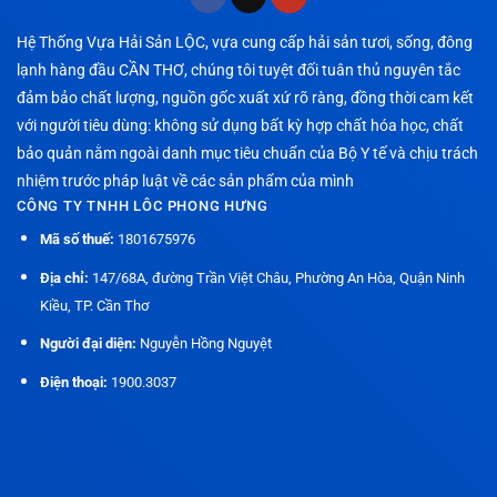
Hệ Thống Vựa Hải Sản LỘC, vựa cung cấp hải sản tươi, sống, đông
lạnh hàng đầu CẦN THƠ, chúng tôi tuyệt đối tuân thủ nguyên tắc
đảm bảo chất lượng, nguồn gốc xuất xứ rõ ràng, đồng thời cam kết
với người tiêu dùng: không sử dụng bất kỳ hợp chất hóa học, chất
bảo quản nằm ngoài danh mục tiêu chuẩn của Bộ Y tế và chịu trách
nhiệm trước pháp luật về các sản phẩm của mình
CÔNG TY TNHH LÔC PHONG HƯNG
Mã số thuế:
1801675976
Địa chỉ:
147/68A, đường Trần Việt Châu, Phường An Hòa, Quận Ninh
Kiều, TP. Cần Thơ
Người đại diện:
Nguyễn Hồng Nguyệt
Điện thoại:
1900.3037