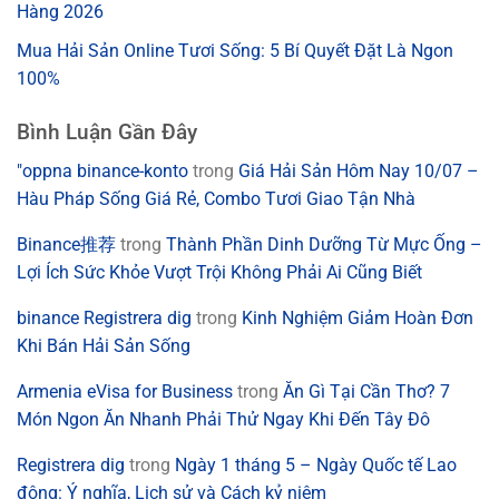
Hàng 2026
Mua Hải Sản Online Tươi Sống: 5 Bí Quyết Đặt Là Ngon
100%
Bình Luận Gần Đây
"oppna binance-konto
trong
Giá Hải Sản Hôm Nay 10/07 –
Hàu Pháp Sống Giá Rẻ, Combo Tươi Giao Tận Nhà
Binance推荐
trong
Thành Phần Dinh Dưỡng Từ Mực Ống –
Lợi Ích Sức Khỏe Vượt Trội Không Phải Ai Cũng Biết
binance Registrera dig
trong
Kinh Nghiệm Giảm Hoàn Đơn
Khi Bán Hải Sản Sống
Armenia eVisa for Business
trong
Ăn Gì Tại Cần Thơ? 7
Món Ngon Ăn Nhanh Phải Thử Ngay Khi Đến Tây Đô
Registrera dig
trong
Ngày 1 tháng 5 – Ngày Quốc tế Lao
động: Ý nghĩa, Lịch sử và Cách kỷ niệm