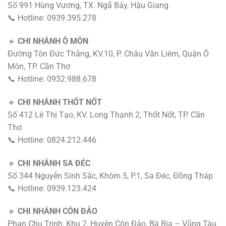
Số 991 Hùng Vương, TX. Ngã Bảy, Hậu Giang
📞 Hotline: 0939.395.278
🔹
CHI NHÁNH Ô MÔN
Đường Tôn Đức Thắng, KV.10, P. Châu Văn Liêm, Quận Ô
Môn, TP. Cần Thơ
📞 Hotline: 0932.988.678
🔹
CHI NHÁNH THỐT NỐT
Số 412 Lê Thị Tạo, KV. Long Thạnh 2, Thốt Nốt, TP. Cần
Thơ
📞 Hotline: 0824.212.446
🔹
CHI NHÁNH SA ĐÉC
Số 344 Nguyễn Sinh Sắc, Khóm 5, P.1, Sa Đéc, Đồng Tháp
📞 Hotline: 0939.123.424
🔹
CHI NHÁNH CÔN ĐẢO
Phan Chu Trinh, Khu 2, Huyện Côn Đảo, Bà Rịa – Vũng Tàu