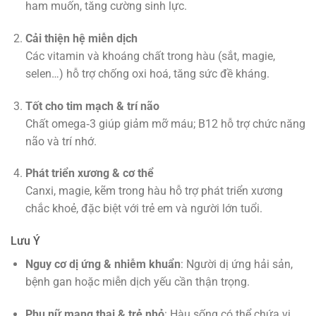
ham muốn, tăng cường sinh lực.
Cải thiện hệ miễn dịch
Các vitamin và khoáng chất trong hàu (sắt, magie,
selen…) hỗ trợ chống oxi hoá, tăng sức đề kháng
.
Tốt cho tim mạch & trí não
Chất omega‑3 giúp giảm mỡ máu; B12 hỗ trợ chức năng
não và trí nhớ
.
Phát triển xương & cơ thể
Canxi, magie, kẽm trong hàu hỗ trợ phát triển xương
chắc khoẻ, đặc biệt với trẻ em và người lớn tuổi
.
Lưu Ý
Nguy cơ dị ứng & nhiễm khuẩn
: Người dị ứng hải sản,
bệnh gan hoặc miễn dịch yếu cần thận trọng.
Phụ nữ mang thai & trẻ nhỏ
: Hàu sống có thể chứa vi