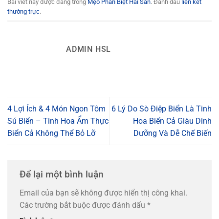
Bài viết này được đăng trong
Mẹo Phân Biệt Hải Sản
. Đánh dấu
liên kết
thường trực
.
ADMIN HSL
4 Lợi Ích & 4 Món Ngon Tôm
6 Lý Do Sò Điệp Biển Là Tinh
Sú Biển – Tinh Hoa Ẩm Thực
Hoa Biển Cả Giàu Dinh
Biển Cả Không Thể Bỏ Lỡ
Dưỡng Và Dễ Chế Biến
Để lại một bình luận
Email của bạn sẽ không được hiển thị công khai.
Các trường bắt buộc được đánh dấu
*