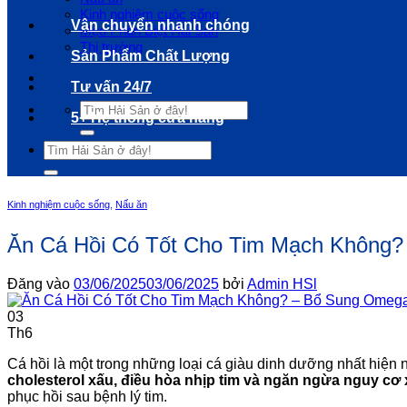
Kinh nghiệm cuộc sống
Vận chuyển nhanh chóng
Mẹo Phân Biệt Hải Sản
Thị trường
Sản Phẩm Chất Lượng
Tư vấn 24/7
Tìm
5+ Hệ thống cửa hàng
kiếm:
Tìm
kiếm:
Kinh nghiệm cuộc sống
,
Nấu ăn
Ăn Cá Hồi Có Tốt Cho Tim Mạch Không?
Đăng vào
03/06/2025
03/06/2025
bởi
Admin HSl
03
Th6
Cá hồi là một trong những loại cá giàu dinh dưỡng nhất hiện
cholesterol xấu, điều hòa nhịp tim và ngăn ngừa nguy c
phục hồi sau bệnh lý tim.