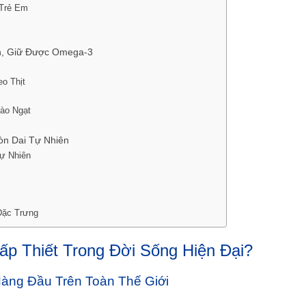
 Trẻ Em
nh, Giữ Được Omega-3
o Thịt
ào Ngạt
òn Dai Tự Nhiên
ự Nhiên
Đặc Trưng
p Thiết Trong Đời Sống Hiện Đại?
àng Đầu Trên Toàn Thế Giới