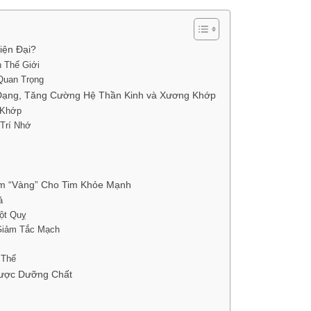
iện Đại?
 Thế Giới
Quan Trọng
 Dạng, Tăng Cường Hệ Thần Kinh và Xương Khớp
 Khớp
Trí Nhớ
m “Vàng” Cho Tim Khỏe Mạnh
ả
ột Quỵ
Giảm Tắc Mạch
 Thể
Được Dưỡng Chất