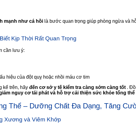
ành mạnh như cá hồi
là bước quan trọng giúp phòng ngừa và hỗ 
iết Kịp Thời Rất Quan Trọng
 cần lưu ý:
dấu hiệu của đột quỵ hoặc nhồi máu cơ tim
 kể trên, hãy
đến cơ sở y tế kiểm tra càng sớm càng tốt
. Đồ
giảm nguy cơ tái phát và hỗ trợ cải thiện sức khỏe tổng thể
Tổng Thể – Dưỡng Chất Đa Dạng, Tăng C
ng Xương và Viêm Khớp