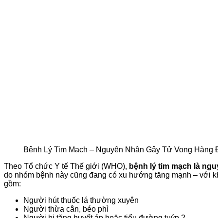
Bệnh Lý Tim Mạch – Nguyên Nhân Gây Tử Vong Hàng Đ
Theo Tổ chức Y tế Thế giới (WHO),
bệnh lý tim mạch là ngu
do nhóm bệnh này cũng đang có xu hướng tăng mạnh – với 
gồm:
Người hút thuốc lá thường xuyên
Người thừa cân, béo phì
Người bị tăng huyết áp hoặc tiểu đường tuýp 2