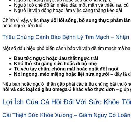
Người có chế độ ăn nhiều dầu mỡ, mặn và thiếu rau củ
Người ít vận động hoặc làm việc căng thẳng kéo dài
Chính vì vậy, việc
thay đổi lối sống, bổ sung thực phẩm l
hoặc người lớn tuổi.
Triệu Chứng Cảnh Báo Bệnh Lý Tim Mạch – Nhận B
Một số dấu hiệu phổ biến cảnh báo về vấn đề tim mạch mà bạn
Đau tức ngực hoặc đau thắt ngực trái
Khó thở khi gắng sức hoặc đi bộ nhẹ
Tê yếu tay chân, chóng mặt hoặc ngất đột ngột
Nói ngọng, méo miệng hoặc liệt nửa người
– đây là 
Nếu bạn hoặc người thân gặp phải các triệu chứng bất thường
hồi và các loại cá giàu omega-3 khác vào thực đơn
– giúp
Lợi Ích Của Cá Hồi Đối Với Sức Khỏe 
Cải Thiện Sức Khỏe Xương – Giảm Nguy Cơ Loã