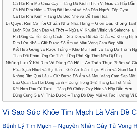
Cá Hồi Rim Me Chua Cay – Tăng Độ Kích Thích Vị Giác và Hấp Dẫn
Cá Hồi Rim Nấm – Tăng Độ Umami và Hấp Dẫn Người Tập Gym
Cá Hồi Rim Kem – Tăng Độ Béo Nhẹ và Dễ Tiêu Hóa
Bí Quyết Rim Cá Hồi Chuẩn Như Nhà Hàng – Giòn Dai, Không Ta
Luôn Rửa Sạch Dao và Thớt – Ngừa Vi Khuẩn Vibrio và Salmonella
Rã Đông Cá Hồi Đúng Cách – Giữ Được Độ Săn Chắc và Không Bị Te
Rim Lửa Nhỏ – Giữ Được Độ Ẩm và Màu Vàng Cam Đẹp Mắt
Kết Hợp Gừng và Rượu Trắng – Khử Mùi Tanh và Tăng Độ Thơm Ng
Theo Dõi Phản Ứng Cơ Thể – Ứng Phó Kịp Thời Nếu Dị Ứng
Những Lưu Ý Khi Rim Và Dùng Cá Hồi – An Toàn Thực Phẩm và Gi
Rửa Sạch Nhớt và Bụi Bẩn – Giữ An Toàn Thực Phẩm và Giòn Dai T
Không Rim Quá Lâu – Giữ Được Độ Ẩm và Màu Vàng Cam Đẹp Mắt
Bảo Quản Cá Hồi Đông Lạnh – Dùng Trong 1–2 Tháng Là Tốt Nhất
Kết Hợp Rau Củ Tươi – Tăng Độ Chống Oxy Hóa và Hấp Dẫn Hơn
Dùng Cùng Gia Vị Thảo Dược – Tăng Độ Dậy Mùi và Tạo Hương Vị 
Vì Sao Sức Khỏe Tim Mạch Là Vấn Đề Cấ
Bệnh Lý Tim Mạch – Nguyên Nhân Gây Tử Vong H