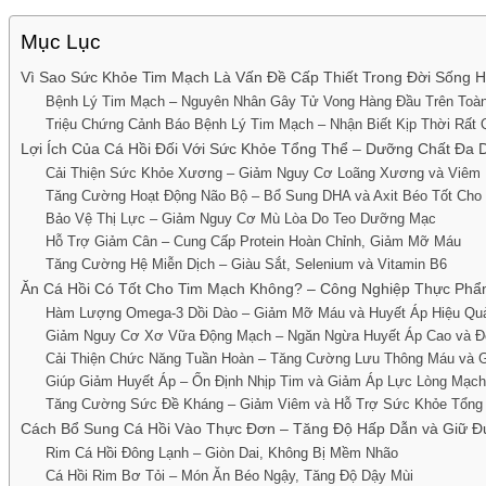
Mục Lục
Vì Sao Sức Khỏe Tim Mạch Là Vấn Đề Cấp Thiết Trong Đời Sống H
Bệnh Lý Tim Mạch – Nguyên Nhân Gây Tử Vong Hàng Đầu Trên Toàn
Triệu Chứng Cảnh Báo Bệnh Lý Tim Mạch – Nhận Biết Kịp Thời Rất 
Lợi Ích Của Cá Hồi Đối Với Sức Khỏe Tổng Thể – Dưỡng Chất Đa
Cải Thiện Sức Khỏe Xương – Giảm Nguy Cơ Loãng Xương và Viêm
Tăng Cường Hoạt Động Não Bộ – Bổ Sung DHA và Axit Béo Tốt Cho 
Bảo Vệ Thị Lực – Giảm Nguy Cơ Mù Lòa Do Teo Dưỡng Mạc
Hỗ Trợ Giảm Cân – Cung Cấp Protein Hoàn Chỉnh, Giảm Mỡ Máu
Tăng Cường Hệ Miễn Dịch – Giàu Sắt, Selenium và Vitamin B6
Ăn Cá Hồi Có Tốt Cho Tim Mạch Không? – Công Nghiệp Thực Phẩ
Hàm Lượng Omega-3 Dồi Dào – Giảm Mỡ Máu và Huyết Áp Hiệu Qu
Giảm Nguy Cơ Xơ Vữa Động Mạch – Ngăn Ngừa Huyết Áp Cao và Đ
Cải Thiện Chức Năng Tuần Hoàn – Tăng Cường Lưu Thông Máu và 
Giúp Giảm Huyết Áp – Ổn Định Nhịp Tim và Giảm Áp Lực Lòng Mạch
Tăng Cường Sức Đề Kháng – Giảm Viêm và Hỗ Trợ Sức Khỏe Tổng
Cách Bổ Sung Cá Hồi Vào Thực Đơn – Tăng Độ Hấp Dẫn và Giữ 
Rim Cá Hồi Đông Lạnh – Giòn Dai, Không Bị Mềm Nhão
Cá Hồi Rim Bơ Tỏi – Món Ăn Béo Ngậy, Tăng Độ Dậy Mùi