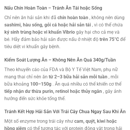
Nấu Chín Hoàn Toàn – Tránh Ăn Tái hoặc Sống
Chỉ nên ăn hải sản khi đã
chín hoàn toàn
, không nên dùng
sashimi, hàu sống, gỏi cá hoặc hải sản tái
, vì có thể chứa
ký sinh trùng hoặc vi khuẩn Vibrio
gây hại cho cả mẹ và
bé. Hãy đảm bảo hải sản được nấu ở nhiệt độ
trên 75°C
để
tiêu diệt vi khuẩn gây bệnh.
Kiểm Soát Lượng Ăn – Không Nên Ăn Quá 340g/Tuần
Theo khuyến cáo của FDA và Bộ Y Tế Việt Nam, phụ nữ
mang thai chỉ nên ăn
từ 2–3 bữa hải sản mỗi tuần
, mỗi
bữa khoảng
100–150g
. Ăn quá nhiều có thể khiến cơ thể
tiếp nhận dư thừa purin, retinol hoặc thủy ngân
, gây ảnh
hưởng đến sức khỏe tổng thể.
Tránh Kết Hợp Hải Sản Với Trái Cây Chua Ngay Sau Khi Ăn
Một số enzyme trong trái cây như
cam, quýt, kiwi hoặc
hồng xiêm
có thể tương tác với protein động vật trong hải