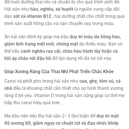
để nuôi dưỡng thai nhi và chuẩn bị cho quá trình sinh đẻ.
Hải sản như
hàu, nghêu, sò huyết
là nguồn cung cấp dồi
dào
sắt và vitamin B12
, hai dưỡng chất chủ chốt trong quá
trình sản xuất hồng cầu và vận chuyển oxy trong máu.
Ăn hải sản định kỳ giúp mẹ bầu
duy trì màu da hồng hào,
giảm tình trạng mệt mỏi, chóng mặt
do thiếu máu. Bạn có
thể nấu
canh nghêu rau cải, cháo hàu hành tây hoặc cá
hồi áp chảo với đậu hũ
để tận dụng tối đa lợi ích này.
Giúp Xương Răng Của Thai Nhi Phát Triển Chắc Khỏe
Canxi và phốt pho trong hải sản như
cua, ghẹ, tôm sú, cá
nhỏ
đều là khoáng chất cần thiết cho sự hình thành xương
răng ở bé yêu. Vitamin D trong hải sản cũng giúp cơ thể mẹ
hấp thu canxi hiệu quả hơn.
Mẹ bầu nên tiêu thụ hải sản 2–3 lần/tuần để
duy trì mật
độ xương tốt, giảm nguy cơ chuột rút và đau nhức khớp