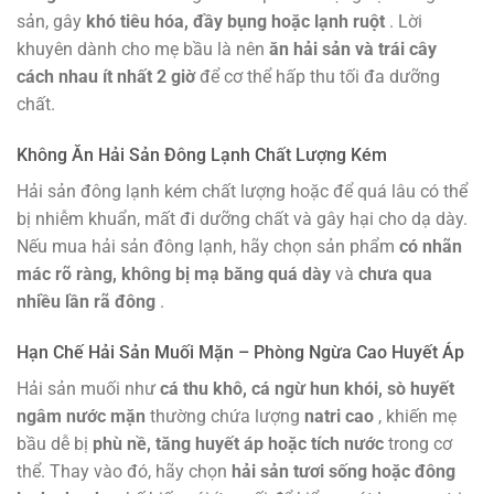
sản, gây
khó tiêu hóa, đầy bụng hoặc lạnh ruột
. Lời
khuyên dành cho mẹ bầu là nên
ăn hải sản và trái cây
cách nhau ít nhất 2 giờ
để cơ thể hấp thu tối đa dưỡng
chất.
Không Ăn Hải Sản Đông Lạnh Chất Lượng Kém
Hải sản đông lạnh kém chất lượng hoặc để quá lâu có thể
bị nhiễm khuẩn, mất đi dưỡng chất và gây hại cho dạ dày.
Nếu mua hải sản đông lạnh, hãy chọn sản phẩm
có nhãn
mác rõ ràng, không bị mạ băng quá dày
và
chưa qua
nhiều lần rã đông
.
Hạn Chế Hải Sản Muối Mặn – Phòng Ngừa Cao Huyết Áp
Hải sản muối như
cá thu khô, cá ngừ hun khói, sò huyết
ngâm nước mặn
thường chứa lượng
natri cao
, khiến mẹ
bầu dễ bị
phù nề, tăng huyết áp hoặc tích nước
trong cơ
thể. Thay vào đó, hãy chọn
hải sản tươi sống hoặc đông