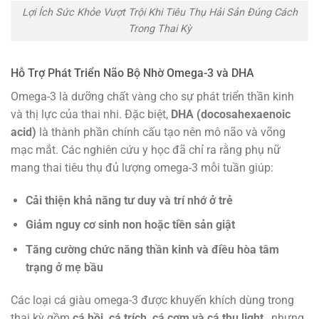
Lợi Ích Sức Khỏe Vượt Trội Khi Tiêu Thụ Hải Sản Đúng Cách
Trong Thai Kỳ
Hỗ Trợ Phát Triển Não Bộ Nhờ Omega-3 và DHA
Omega-3 là dưỡng chất vàng cho sự phát triển thần kinh
và thị lực của thai nhi. Đặc biệt,
DHA (docosahexaenoic
acid)
là thành phần chính cấu tạo nên mô não và võng
mạc mắt. Các nghiên cứu y học đã chỉ ra rằng phụ nữ
mang thai tiêu thụ đủ lượng omega-3 mỗi tuần giúp:
Cải thiện khả năng tư duy và trí nhớ ở trẻ
Giảm nguy cơ sinh non hoặc tiền sản giật
Tăng cường chức năng thần kinh và điều hòa tâm
trạng ở mẹ bầu
Các loại cá giàu omega-3 được khuyến khích dùng trong
thai kỳ gồm
cá hồi, cá trích, cá cơm và cá thu light
, nhưng