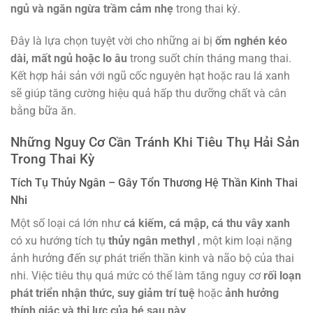
ngủ và ngăn ngừa trầm cảm nhẹ
trong thai kỳ.
Đây là lựa chọn tuyệt vời cho những ai bị
ốm nghén kéo
dài, mất ngủ hoặc lo âu
trong suốt chín tháng mang thai.
Kết hợp hải sản với ngũ cốc nguyên hạt hoặc rau lá xanh
sẽ giúp tăng cường hiệu quả hấp thu dưỡng chất và cân
bằng bữa ăn.
Những Nguy Cơ Cần Tránh Khi Tiêu Thụ Hải Sản
Trong Thai Kỳ
Tích Tụ Thủy Ngân – Gây Tổn Thương Hệ Thần Kinh Thai
Nhi
Một số loại cá lớn như
cá kiếm, cá mập, cá thu vây xanh
có xu hướng tích tụ
thủy ngân methyl
, một kim loại nặng
ảnh hưởng đến sự phát triển thần kinh và não bộ của thai
nhi. Việc tiêu thụ quá mức có thể làm tăng nguy cơ
rối loạn
phát triển nhận thức, suy giảm trí tuệ
hoặc
ảnh hưởng
thính giác và thị lực của bé sau này
.