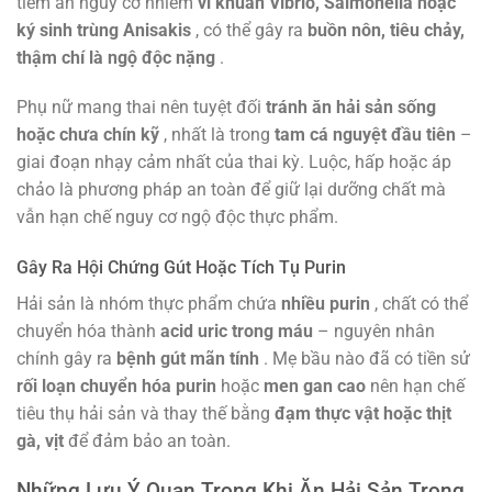
tiềm ẩn nguy cơ nhiễm
vi khuẩn Vibrio, Salmonella hoặc
ký sinh trùng Anisakis
, có thể gây ra
buồn nôn, tiêu chảy,
thậm chí là ngộ độc nặng
.
Phụ nữ mang thai nên tuyệt đối
tránh ăn hải sản sống
hoặc chưa chín kỹ
, nhất là trong
tam cá nguyệt đầu tiên
–
giai đoạn nhạy cảm nhất của thai kỳ. Luộc, hấp hoặc áp
chảo là phương pháp an toàn để giữ lại dưỡng chất mà
vẫn hạn chế nguy cơ ngộ độc thực phẩm.
Gây Ra Hội Chứng Gút Hoặc Tích Tụ Purin
Hải sản là nhóm thực phẩm chứa
nhiều purin
, chất có thể
chuyển hóa thành
acid uric trong máu
– nguyên nhân
chính gây ra
bệnh gút mãn tính
. Mẹ bầu nào đã có tiền sử
rối loạn chuyển hóa purin
hoặc
men gan cao
nên hạn chế
tiêu thụ hải sản và thay thế bằng
đạm thực vật hoặc thịt
gà, vịt
để đảm bảo an toàn.
Những Lưu Ý Quan Trọng Khi Ăn Hải Sản Trong