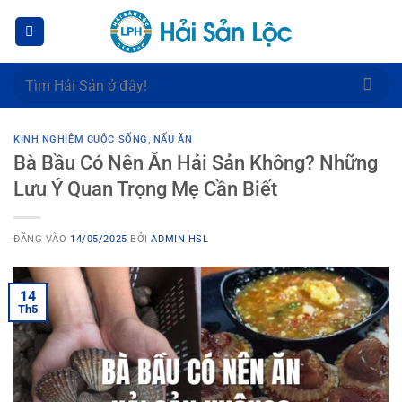
Bỏ
qua
nội
dung
Tìm
kiếm:
KINH NGHIỆM CUỘC SỐNG
,
NẤU ĂN
Bà Bầu Có Nên Ăn Hải Sản Không? Những
Lưu Ý Quan Trọng Mẹ Cần Biết
ĐĂNG VÀO
14/05/2025
BỞI
ADMIN HSL
14
Th5