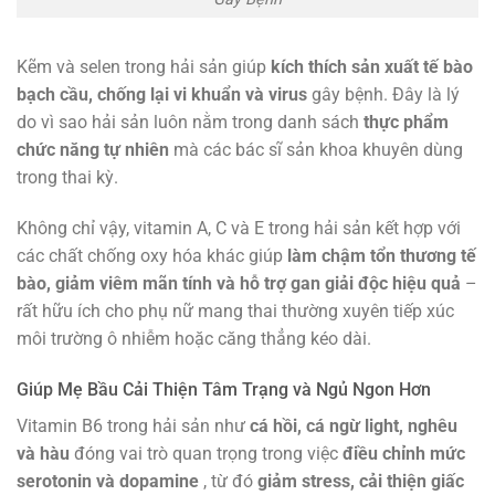
Kẽm và selen trong hải sản giúp
kích thích sản xuất tế bào
bạch cầu, chống lại vi khuẩn và virus
gây bệnh. Đây là lý
do vì sao hải sản luôn nằm trong danh sách
thực phẩm
chức năng tự nhiên
mà các bác sĩ sản khoa khuyên dùng
trong thai kỳ.
Không chỉ vậy, vitamin A, C và E trong hải sản kết hợp với
các chất chống oxy hóa khác giúp
làm chậm tổn thương tế
bào, giảm viêm mãn tính và hỗ trợ gan giải độc hiệu quả
–
rất hữu ích cho phụ nữ mang thai thường xuyên tiếp xúc
môi trường ô nhiễm hoặc căng thẳng kéo dài.
Giúp Mẹ Bầu Cải Thiện Tâm Trạng và Ngủ Ngon Hơn
Vitamin B6 trong hải sản như
cá hồi, cá ngừ light, nghêu
và hàu
đóng vai trò quan trọng trong việc
điều chỉnh mức
serotonin và dopamine
, từ đó
giảm stress, cải thiện giấc