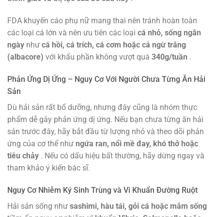
FDA khuyến cáo phụ nữ mang thai nên tránh hoàn toàn
các loại cá lớn và nên ưu tiên các loại
cá nhỏ, sống ngắn
ngày
như
cá hồi, cá trích, cá cơm hoặc cá ngừ trắng
(albacore)
với khẩu phần không vượt quá
340g/tuần
.
Phản Ứng Dị Ứng – Nguy Cơ Với Người Chưa Từng Ăn Hải
Sản
Dù hải sản rất bổ dưỡng, nhưng đây cũng là nhóm thực
phẩm dễ gây phản ứng dị ứng. Nếu bạn chưa từng ăn hải
sản trước đây, hãy bắt đầu từ lượng nhỏ và theo dõi phản
ứng của cơ thể như
ngứa ran, nổi mề đay, khó thở hoặc
tiêu chảy
. Nếu có dấu hiệu bất thường, hãy dừng ngay và
tham khảo ý kiến bác sĩ.
Nguy Cơ Nhiễm Ký Sinh Trùng và Vi Khuẩn Đường Ruột
Hải sản sống như
sashimi, hàu tái, gỏi cá hoặc mắm sống