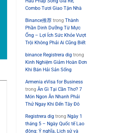
Hàu Pháp Sống Giá Rẻ,
Combo Tươi Giao Tận Nhà
Binance推荐
trong
Thành
Phần Dinh Dưỡng Từ Mực
Ống – Lợi Ích Sức Khỏe Vượt
Trội Không Phải Ai Cũng Biết
binance Registrera dig
trong
Kinh Nghiệm Giảm Hoàn Đơn
Khi Bán Hải Sản Sống
Armenia eVisa for Business
trong
Ăn Gì Tại Cần Thơ? 7
Món Ngon Ăn Nhanh Phải
Thử Ngay Khi Đến Tây Đô
Registrera dig
trong
Ngày 1
tháng 5 – Ngày Quốc tế Lao
động: Ý nghĩa, Lịch sử và