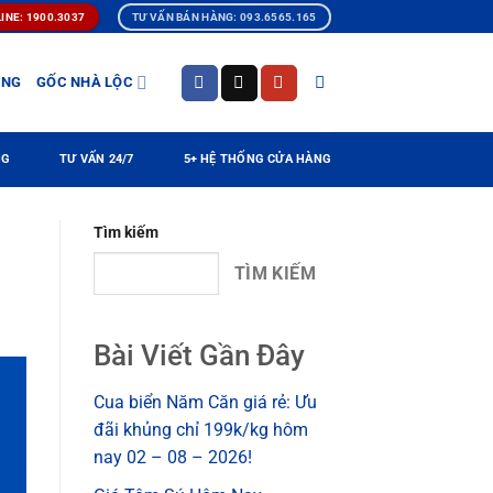
INE: 1900.3037
TƯ VẤN BÁN HÀNG: 093.6565.165
ÀNG
GỐC NHÀ LỘC
NG
TƯ VẤN 24/7
5+ HỆ THỐNG CỬA HÀNG
Tìm kiếm
TÌM KIẾM
Bài Viết Gần Đây
Cua biển Năm Căn giá rẻ: Ưu
đãi khủng chỉ 199k/kg hôm
nay 02 – 08 – 2026!