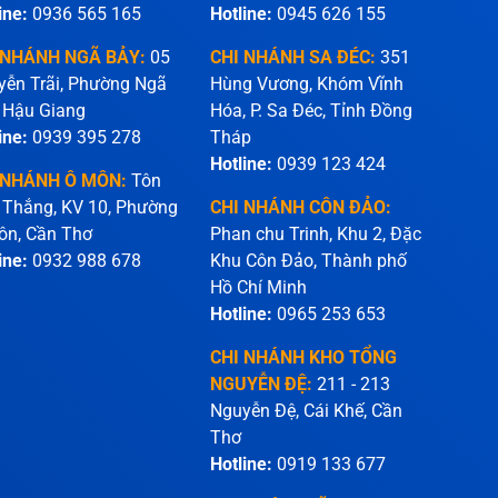
ine:
0936 565 165
Hotline:
0945 626 155
 NHÁNH NGÃ BẢY:
05
CHI NHÁNH SA ĐÉC:
351
yễn Trãi, Phường Ngã
Hùng Vương, Khóm Vĩnh
 Hậu Giang
Hóa, P. Sa Đéc, Tỉnh Đồng
ine:
0939 395 278
Tháp
Hotline:
0939 123 424
 NHÁNH Ô MÔN:
Tôn
 Thắng, KV 10, Phường
CHI NHÁNH CÔN ĐẢO:
ôn, Cần Thơ
Phan chu Trinh, Khu 2, Đặc
ine:
0932 988 678
Khu Côn Đảo, Thành phố
Hồ Chí Minh
Hotline:
0965 253 653
CHI NHÁNH KHO TỔNG
NGUYỄN ĐỆ:
211 - 213
Nguyễn Đệ, Cái Khế, Cần
Thơ
Hotline:
0919 133 677