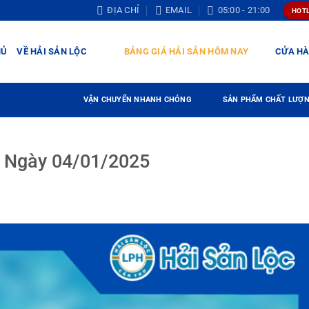
ĐỊA CHỈ
EMAIL
05:00 - 21:00
HOTL
HỦ
VỀ HẢI SẢN LỘC
BẢNG GIÁ HẢI SẢN HÔM NAY
CỬA H
VẬN CHUYỂN NHANH CHÓNG
SẢN PHẨM CHẤT LƯỢ
n Ngày 04/01/2025