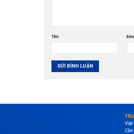
Tên
Ema
TRỤ
Việt
Cần