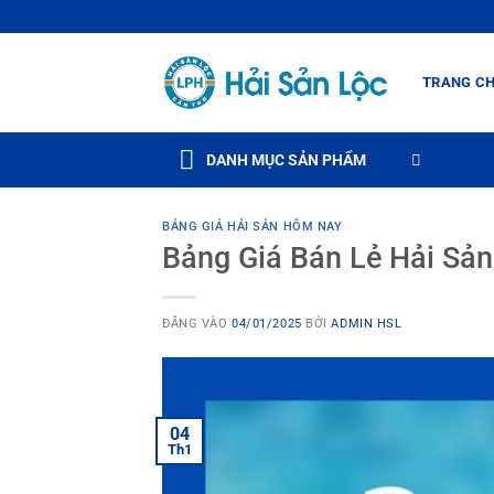
Bỏ
qua
nội
TRANG C
dung
DANH MỤC SẢN PHẨM
BẢNG GIÁ HẢI SẢN HÔM NAY
Bảng Giá Bán Lẻ Hải Sả
ĐĂNG VÀO
04/01/2025
BỞI
ADMIN HSL
04
Th1