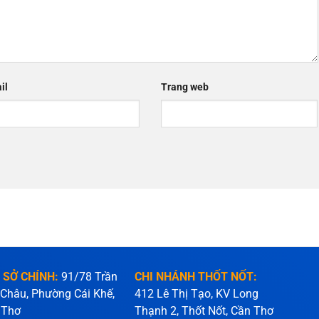
il
Trang web
 SỞ CHÍNH:
91/78 Trần
CHI NHÁNH THỐT NỐT:
 Châu, Phường Cái Khế,
412 Lê Thị Tạo, KV Long
 Thơ
Thạnh 2, Thốt Nốt, Cần Thơ