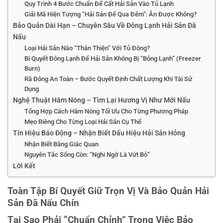
Quy Trình 4 Bước Chuẩn Để Cất Hải Sản Vào Tủ Lạnh
Giải Mã Hiện Tượng “Hải Sản Để Qua Đêm”: Ăn Được Không?
Bảo Quản Dài Hạn – Chuyên Sâu Về Đông Lạnh Hải Sản Đã
Nấu
Loại Hải Sản Nào “Thân Thiện” Với Tủ Đông?
Bí Quyết Đông Lạnh Để Hải Sản Không Bị “Bỏng Lạnh” (Freezer
Burn)
Rã Đông An Toàn – Bước Quyết Định Chất Lượng Khi Tái Sử
Dụng
Nghệ Thuật Hâm Nóng – Tìm Lại Hương Vị Như Mới Nấu
Tổng Hợp Cách Hâm Nóng Tối Ưu Cho Từng Phương Pháp
Mẹo Riêng Cho Từng Loại Hải Sản Cụ Thể
Tín Hiệu Báo Động – Nhận Biết Dấu Hiệu Hải Sản Hỏng
Nhận Biết Bằng Giác Quan
Nguyên Tắc Sống Còn: “Nghi Ngờ Là Vứt Bỏ”
Lời Kết
Toàn Tập Bí Quyết Giữ Trọn Vị Và Bảo Quản Hải
Sản Đã Nấu Chín
Tại Sao Phải “Chuẩn Chỉnh” Trong Việc Bảo