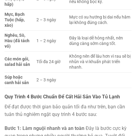
nếu không bọc kỹ.
hấp)
Mực, Bạch
Mực có xu hướng bị dai nếu hâm
Tuộc (hấp,
2 – 3 ngày
lại không đúng cách.
xào)
Nghêu, Sò,
Đây là loại dễ hỏng nhất, nên
Hàu (đã tách
1 – 2 ngày
dùng càng sớm càng tốt.
vỏ)
Không nên để lâu hơn vì rau sẽ bị
Các món gỏi,
Tối đa 24 giờ
nhũn và vi khuẩn phát triển
salad hải sản
nhanh.
Súp hoặc
2 – 3 ngày
canh hải sản
Quy Trình 4 Bước Chuẩn Để Cất Hải Sản Vào Tủ Lạnh
Để đạt được thời gian bảo quản tối đa như trên, bạn cần
tuân thủ nghiêm ngặt quy trình 4 bước sau:
Bước 1: Làm nguội nhanh và an toàn
Đây là bước cực kỳ
quan trọng nhưng nhiều người thường bỏ qua. Tuyệt đối