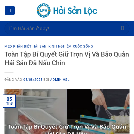
Bỏ
qua
nội
dung
Tìm
kiếm:
MẸO PHÂN BIỆT HẢI SẢN
,
KINH NGHIỆM CUỘC SỐNG
Toàn Tập Bí Quyết Giữ Trọn Vị Và Bảo Quản
Hải Sản Đã Nấu Chín
ĐĂNG VÀO
05/08/2025
BỞI
ADMIN HSL
05
Th8