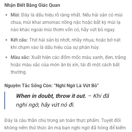
Nhận Biết Bằng Giác Quan
Mùi:
Đây là dấu hiệu rõ ràng nhất. Nếu hải sản có mùi
chua, mùi khai amoniac nồng nặc hoặc bất kỳ mùi lạ
nào khác ngoài mùi thơm vốn có, hãy vứt bỏ ngay.
Kết cấu:
Thịt hải sản bị nhớt, nhầy nhụa, hoặc bở nát
khi chạm vào là dấu hiệu của sự phân hủy.
Màu sắc:
Xuất hiện các đốm mốc màu xanh, đen, trắng
hoặc màu sắc của món ăn bị xỉn, tái đi một cách bất
thường.
Nguyên Tắc Sống Còn: “Nghi Ngờ Là Vứt Bỏ”
When in doubt, throw it out.
– Khi đã
nghi ngờ, hãy vứt nó đi.
Đây là câu thần chú trong an toàn thực phẩm. Tuyệt đối
không nếm thử thức ăn mà bạn nghi ngờ đã hỏng để kiểm