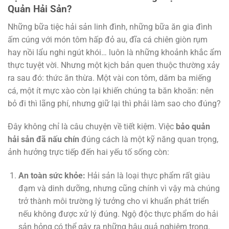
Quản Hải Sản?
Những bữa tiệc hải sản linh đình, những bữa ăn gia đình
ấm cúng với món tôm hấp đỏ au, đĩa cá chiên giòn rụm
hay nồi lẩu nghi ngút khói… luôn là những khoảnh khắc ẩm
thực tuyệt vời. Nhưng một kịch bản quen thuộc thường xảy
ra sau đó: thức ăn thừa. Một vài con tôm, dăm ba miếng
cá, một ít mực xào còn lại khiến chúng ta băn khoăn: nên
bỏ đi thì lãng phí, nhưng giữ lại thì phải làm sao cho đúng?
Đây không chỉ là câu chuyện về tiết kiệm. Việc
bảo quản
hải sản đã nấu chín
đúng cách là một kỹ năng quan trọng,
ảnh hưởng trực tiếp đến hai yếu tố sống còn:
An toàn sức khỏe:
Hải sản là loại thực phẩm rất giàu
đạm và dinh dưỡng, nhưng cũng chính vì vậy mà chúng
trở thành môi trường lý tưởng cho vi khuẩn phát triển
nếu không được xử lý đúng. Ngộ độc thực phẩm do hải
sản hỏng có thể gây ra những hậu quả nghiêm trọng.