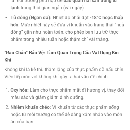
là môi trường phù hợp để
bảo quản hải sản trong tủ
lạnh
trong thời gian ngắn (vài ngày).
Tủ đông (Ngăn đá):
Nhiệt độ phải đạt
-18°C hoặc thấp
hơn
. Mức nhiệt này sẽ đưa vi khuẩn vào trạng thái “ngủ
đông” gần như hoàn toàn, cho phép bạn lưu trữ thực
phẩm trong nhiều tuần hoặc thậm chí vài tháng.
“Rào Chắn” Bảo Vệ: Tầm Quan Trọng Của Vật Dụng Kín
Khí
Không khí là kẻ thù thầm lặng của thực phẩm đã nấu chín.
Việc tiếp xúc với không khí gây ra hai vấn đề chính:
Oxy hóa:
Làm cho thực phẩm mất đi hương vị, thay đổi
màu sắc và giảm giá trị dinh dưỡng.
Nhiễm khuẩn chéo:
Vi khuẩn từ các thực phẩm sống
hoặc từ môi trường có thể dễ dàng xâm nhập vào món
ăn của bạn.