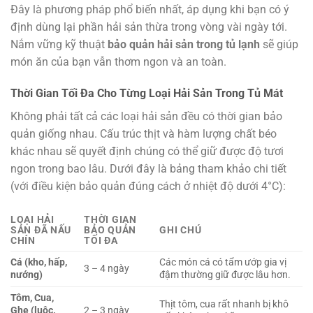
Đây là phương pháp phổ biến nhất, áp dụng khi bạn có ý
định dùng lại phần hải sản thừa trong vòng vài ngày tới.
Nắm vững kỹ thuật
bảo quản hải sản trong tủ lạnh
sẽ giúp
món ăn của bạn vẫn thơm ngon và an toàn.
Thời Gian Tối Đa Cho Từng Loại Hải Sản Trong Tủ Mát
Không phải tất cả các loại hải sản đều có thời gian bảo
quản giống nhau. Cấu trúc thịt và hàm lượng chất béo
khác nhau sẽ quyết định chúng có thể giữ được độ tươi
ngon trong bao lâu. Dưới đây là bảng tham khảo chi tiết
(với điều kiện bảo quản đúng cách ở nhiệt độ dưới 4°C):
LOẠI HẢI
THỜI GIAN
SẢN ĐÃ NẤU
BẢO QUẢN
GHI CHÚ
CHÍN
TỐI ĐA
Cá (kho, hấp,
Các món cá có tẩm ướp gia vị
3 – 4 ngày
nướng)
đậm thường giữ được lâu hơn.
Tôm, Cua,
Thịt tôm, cua rất nhanh bị khô
Ghẹ (luộc,
2 – 3 ngày