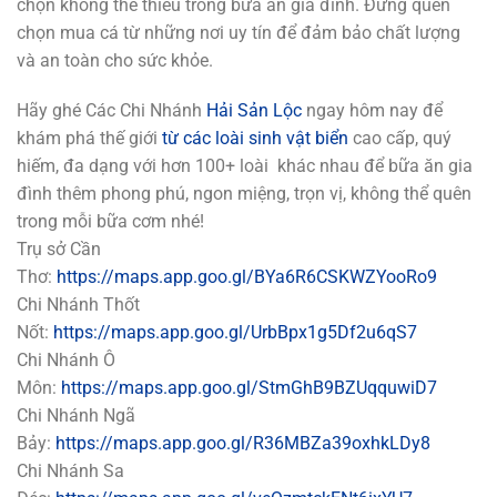
chọn không thể thiếu trong bữa ăn gia đình. Đừng quên
chọn mua cá từ những nơi uy tín để đảm bảo chất lượng
và an toàn cho sức khỏe.
Hãy ghé Các Chi Nhánh
Hải Sản Lộc
ngay hôm nay để
khám phá thế giới
từ các loài sinh vật biển
cao cấp, quý
hiếm, đa dạng với hơn 100+ loài khác nhau để bữa ăn gia
đình thêm phong phú, ngon miệng, trọn vị, không thể quên
trong mỗi bữa cơm nhé!
Trụ sở Cần
Thơ:
https://maps.app.goo.gl/BYa6R6CSKWZYooRo9
Chi Nhánh Thốt
Nốt:
https://maps.app.goo.gl/UrbBpx1g5Df2u6qS7
Chi Nhánh Ô
Môn:
https://maps.app.goo.gl/StmGhB9BZUqquwiD7
Chi Nhánh Ngã
Bảy:
https://maps.app.goo.gl/R36MBZa39oxhkLDy8
Chi Nhánh Sa