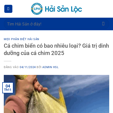
Bỏ
qua
nội
dung
Tìm
kiếm:
MẸO PHÂN BIỆT HẢI SẢN
Cá chim biển có bao nhiêu loại? Giá trị dinh
dưỡng của cá chim 2025
ĐĂNG VÀO
04/11/2024
BỞI
ADMIN HSL
04
Th11