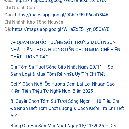
Đéc:
https://maps.app.goo.gl/veQzmtckENt6ixYU7
Chi Nhánh Côn
Đảo:
https://maps.app.goo.gl/9CbfxFEkF6ohD8i46
Chi Nhánh Kho Tổng Nguyễn
Đệ:
https://maps.app.goo.gl/WHaZxE5HynjQ5CaY8
7+ QUÁN BÁN ỐC HƯƠNG SỐT TRỨNG MUỐI NGON
NHẤT CẦN THƠ & HƯỚNG DẪN CHỌN MUA, CHẾ BIẾN
CHẤT LƯỢNG CAO
Giá Tôm Sú Tươi Sống Cập Nhật Ngày 20/11 – So
Sánh Loại & Mua Tôm Rẻ Nhất, Uy Tín Chi Tiết
Gợi Ý Cách Nuôi Ốc Hương Đem Lại Lợi Nhuận Cao –
Kiếm Tiền Triệu Từ Nghề Nuôi Biển 2025
Bí Quyết Chọn Tôm Sú Tươi Sống Ngon – 10 Tiêu Chí
Để Nhận Biết Tôm Chất Lượng & Cách Kiểm Tra Chi Tiết
A-Z
Bảng Giá Hải Sản Mới Nhất Ngày 18/11/2025 – Deal