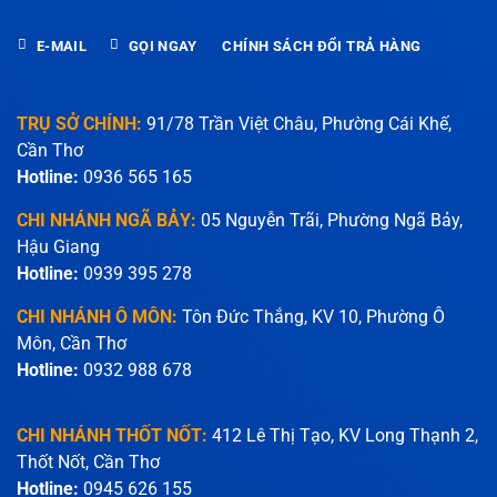
E-MAIL
GỌI NGAY
CHÍNH SÁCH ĐỔI TRẢ HÀNG
TRỤ SỞ CHÍNH:
91/78 Trần Việt Châu, Phường Cái Khế,
Cần Thơ
Hotline:
0936 565 165
CHI NHÁNH NGÃ BẢY:
05 Nguyễn Trãi, Phường Ngã Bảy,
Hậu Giang
Hotline:
0939 395 278
CHI NHÁNH Ô MÔN:
Tôn Đức Thắng, KV 10, Phường Ô
Môn, Cần Thơ
Hotline:
0932 988 678
CHI NHÁNH THỐT NỐT:
412 Lê Thị Tạo, KV Long Thạnh 2,
Thốt Nốt, Cần Thơ
Hotline:
0945 626 155