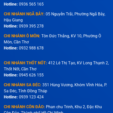
Hotline:
0936 565 165
CHI NHÁNH NGÃ BẢY:
05 Nguyễn Trãi, Phường Ngã Bảy,
Hậu Giang
Hotline:
0939 395 278
CHI NHÁNH Ô MÔN:
Tôn Đức Thắng, KV 10, Phường Ô
Môn, Cần Thơ
Hotline:
0932 988 678
CHI NHÁNH THỐT NỐT:
412 Lê Thị Tạo, KV Long Thạnh 2,
Thốt Nốt, Cần Thơ
Hotline:
0945 626 155
CHI NHÁNH SA ĐÉC:
351 Hùng Vương, Khóm Vĩnh Hóa, P.
Sa Đéc, Tỉnh Đồng Tháp
Hotline:
0939 123 424
CHI NHÁNH CÔN ĐẢO:
Phan chu Trinh, Khu 2, Đặc Khu
Côn Đảo, Thành phố Hồ Chí Minh