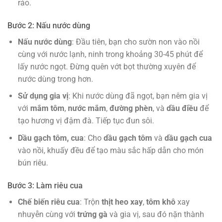
ráo.
Bước 2: Nấu nước dùng
Nấu nước dùng
: Đầu tiên, bạn cho sườn non vào nồi
cùng với nước lạnh, ninh trong khoảng 30-45 phút để
lấy nước ngọt. Đừng quên vớt bọt thường xuyên để
nước dùng trong hơn.
Sử dụng gia vị
: Khi nước dùng đã ngọt, bạn nêm gia vị
với
mắm tôm
,
nước mắm
,
đường phèn
, và
dầu điều
để
tạo hương vị đậm đà. Tiếp tục đun sôi.
Dầu gạch tôm, cua
: Cho
dầu gạch tôm
và
dầu gạch cua
vào nồi, khuấy đều để tạo màu sắc hấp dẫn cho món
bún riêu.
Bước 3: Làm riêu cua
Chế biến riêu cua
: Trộn
thịt heo xay
,
tôm khô
xay
nhuyễn cùng với
trứng gà
và gia vị, sau đó nặn thành