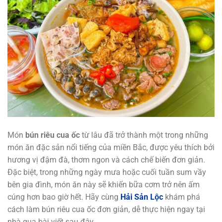
Món
bún riêu cua ốc
từ lâu đã trở thành một trong những
món ăn đặc sản nổi tiếng của miền Bắc, được yêu thích bởi
hương vị đậm đà, thơm ngon và cách chế biến đơn giản.
Đặc biệt, trong những ngày mưa hoặc cuối tuần sum vầy
bên gia đình, món ăn này sẽ khiến bữa cơm trở nên ấm
cúng hơn bao giờ hết. Hãy cùng
Hải Sản Lộc
khám phá
cách làm bún riêu cua ốc đơn giản, dễ thực hiện ngay tại
nhà qua bài viết sau đây.