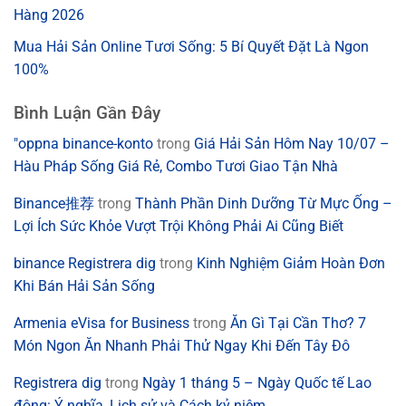
Hàng 2026
Mua Hải Sản Online Tươi Sống: 5 Bí Quyết Đặt Là Ngon
100%
Bình Luận Gần Đây
"oppna binance-konto
trong
Giá Hải Sản Hôm Nay 10/07 –
Hàu Pháp Sống Giá Rẻ, Combo Tươi Giao Tận Nhà
Binance推荐
trong
Thành Phần Dinh Dưỡng Từ Mực Ống –
Lợi Ích Sức Khỏe Vượt Trội Không Phải Ai Cũng Biết
binance Registrera dig
trong
Kinh Nghiệm Giảm Hoàn Đơn
Khi Bán Hải Sản Sống
Armenia eVisa for Business
trong
Ăn Gì Tại Cần Thơ? 7
Món Ngon Ăn Nhanh Phải Thử Ngay Khi Đến Tây Đô
Registrera dig
trong
Ngày 1 tháng 5 – Ngày Quốc tế Lao
động: Ý nghĩa, Lịch sử và Cách kỷ niệm