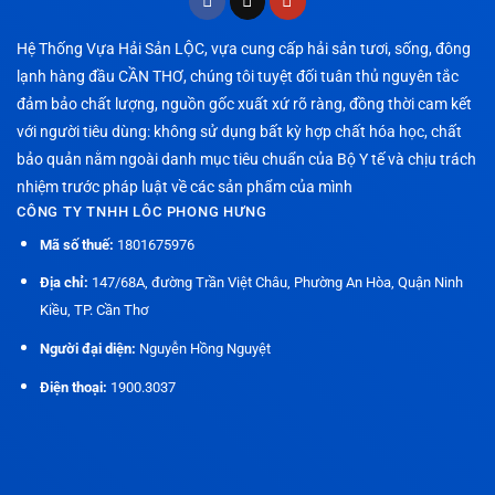
Hệ Thống Vựa Hải Sản LỘC, vựa cung cấp hải sản tươi, sống, đông
lạnh hàng đầu CẦN THƠ, chúng tôi tuyệt đối tuân thủ nguyên tắc
đảm bảo chất lượng, nguồn gốc xuất xứ rõ ràng, đồng thời cam kết
với người tiêu dùng: không sử dụng bất kỳ hợp chất hóa học, chất
bảo quản nằm ngoài danh mục tiêu chuẩn của Bộ Y tế và chịu trách
nhiệm trước pháp luật về các sản phẩm của mình
CÔNG TY TNHH LÔC PHONG HƯNG
Mã số thuế:
1801675976
Địa chỉ:
147/68A, đường Trần Việt Châu, Phường An Hòa, Quận Ninh
Kiều, TP. Cần Thơ
Người đại diện:
Nguyễn Hồng Nguyệt
Điện thoại:
1900.3037