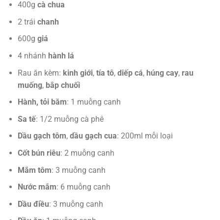
400g
cà chua
2 trái
chanh
600g
giá
4 nhánh
hành lá
Rau ăn kèm:
kinh giới
,
tía tô
,
diếp cá
,
húng cay
,
rau
muống
,
bắp chuối
Hành, tỏi băm
: 1 muỗng canh
Sa tế
: 1/2 muỗng cà phê
Dầu gạch tôm
,
dầu gạch cua
: 200ml mỗi loại
Cốt bún riêu
: 2 muỗng canh
Mắm tôm
: 3 muỗng canh
Nước mắm
: 6 muỗng canh
Dầu điều
: 3 muỗng canh