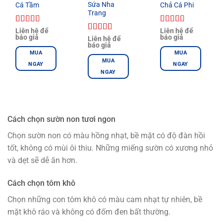
Sứa Nha
Cá Tầm
Chả Cá Phi
Trang
Được xếp
Được xếp
Liên hệ để
Liên hệ để
báo giá
báo giá
hạng
5.00
5
hạng
5.00
5
Được xếp
Liên hệ để
báo giá
sao
sao
hạng
4.00
MUA
MUA
5 sao
MUA
NGAY
NGAY
NGAY
Cách chọn sườn non tươi ngon
Chọn sườn non có màu hồng nhạt, bề mặt có độ đàn hồi
tốt, không có mùi ôi thiu. Những miếng sườn có xương nhỏ
và dẹt sẽ dễ ăn hơn.
Cách chọn tôm khô
Chọn những con tôm khô có màu cam nhạt tự nhiên, bề
mặt khô ráo và không có đốm đen bất thường.