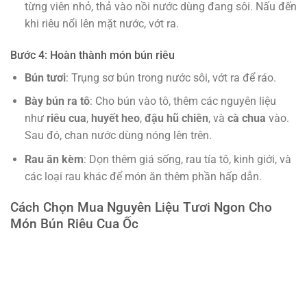
từng viên nhỏ, thả vào nồi nước dùng đang sôi. Nấu đến
khi riêu nổi lên mặt nước, vớt ra.
Bước 4: Hoàn thành món bún riêu
Bún tươi
: Trụng sơ bún trong nước sôi, vớt ra để ráo.
Bày bún ra tô
: Cho bún vào tô, thêm các nguyên liệu
như
riêu cua
,
huyết heo
,
đậu hũ chiên
, và
cà chua
vào.
Sau đó, chan nước dùng nóng lên trên.
Rau ăn kèm
: Dọn thêm giá sống, rau tía tô, kinh giới, và
các loại rau khác để món ăn thêm phần hấp dẫn.
Cách Chọn Mua Nguyên Liệu Tươi Ngon Cho
Món Bún Riêu Cua Ốc