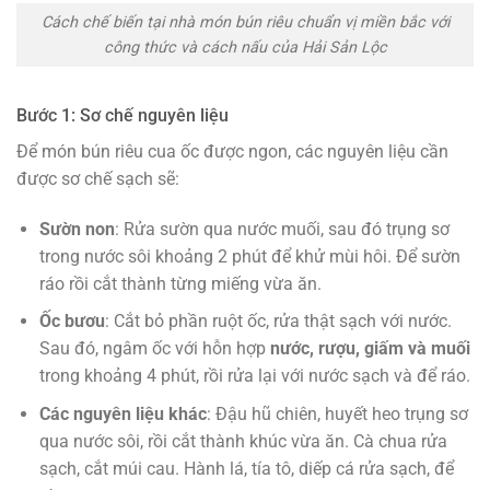
Cách chế biến tại nhà món bún riêu chuẩn vị miền bắc với
công thức và cách nấu của Hải Sản Lộc
Bước 1: Sơ chế nguyên liệu
Để món bún riêu cua ốc được ngon, các nguyên liệu cần
được sơ chế sạch sẽ:
Sườn non
: Rửa sườn qua nước muối, sau đó trụng sơ
trong nước sôi khoảng 2 phút để khử mùi hôi. Để sườn
ráo rồi cắt thành từng miếng vừa ăn.
Ốc bươu
: Cắt bỏ phần ruột ốc, rửa thật sạch với nước.
Sau đó, ngâm ốc với hỗn hợp
nước, rượu, giấm và muối
trong khoảng 4 phút, rồi rửa lại với nước sạch và để ráo.
Các nguyên liệu khác
: Đậu hũ chiên, huyết heo trụng sơ
qua nước sôi, rồi cắt thành khúc vừa ăn. Cà chua rửa
sạch, cắt múi cau. Hành lá, tía tô, diếp cá rửa sạch, để