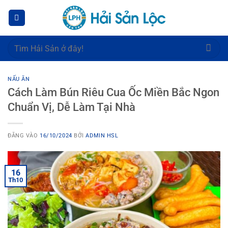
Bỏ
qua
nội
dung
Tìm
kiếm:
NẤU ĂN
Cách Làm Bún Riêu Cua Ốc Miền Bắc Ngon
Chuẩn Vị, Dễ Làm Tại Nhà
ĐĂNG VÀO
16/10/2024
BỞI
ADMIN HSL
16
Th10