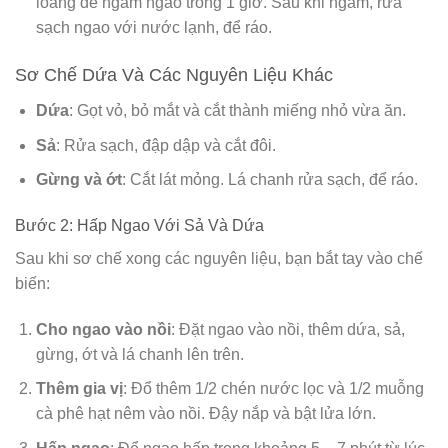
loãng để ngâm ngao trong 1 giờ. Sau khi ngâm, rửa
sạch ngao với nước lạnh, để ráo.
Sơ Chế Dứa Và Các Nguyên Liệu Khác
Dứa
: Gọt vỏ, bỏ mắt và cắt thành miếng nhỏ vừa ăn.
Sả
: Rửa sạch, đập dập và cắt đôi.
Gừng và ớt
: Cắt lát mỏng. Lá chanh rửa sạch, để ráo.
Bước 2: Hấp Ngao Với Sả Và Dứa
Sau khi sơ chế xong các nguyên liệu, bạn bắt tay vào chế
biến:
Cho ngao vào nồi
: Đặt ngao vào nồi, thêm dứa, sả,
gừng, ớt và lá chanh lên trên.
Thêm gia vị
: Đổ thêm 1/2 chén nước lọc và 1/2 muỗng
cà phê hạt nêm vào nồi. Đậy nắp và bật lửa lớn.