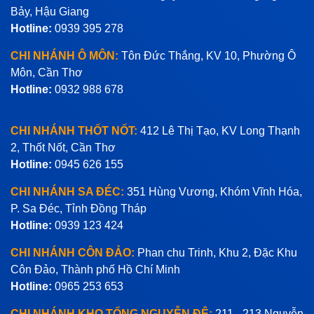
Bảy, Hậu Giang
Hotline:
0939 395 278
CHI NHÁNH Ô MÔN:
Tôn Đức Thắng, KV 10, Phường Ô
Môn, Cần Thơ
Hotline:
0932 988 678
CHI NHÁNH THỐT NỐT:
412 Lê Thị Tạo, KV Long Thạnh
2, Thốt Nốt, Cần Thơ
Hotline:
0945 626 155
CHI NHÁNH SA ĐÉC:
351 Hùng Vương, Khóm Vĩnh Hóa,
P. Sa Đéc, Tỉnh Đồng Tháp
Hotline:
0939 123 424
CHI NHÁNH CÔN ĐẢO:
Phan chu Trinh, Khu 2, Đặc Khu
Côn Đảo, Thành phố Hồ Chí Minh
Hotline:
0965 253 653
CHI NHÁNH KHO TỔNG NGUYỄN ĐỆ:
211 - 213 Nguyễn