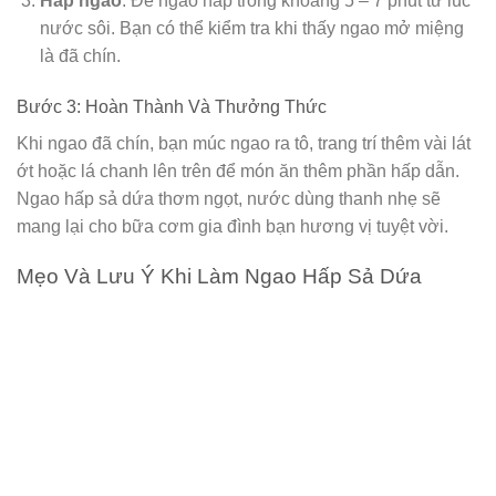
Hấp ngao
: Để ngao hấp trong khoảng 5 – 7 phút từ lúc
nước sôi. Bạn có thể kiểm tra khi thấy ngao mở miệng
là đã chín.
Bước 3: Hoàn Thành Và Thưởng Thức
Khi ngao đã chín, bạn múc ngao ra tô, trang trí thêm vài lát
ớt hoặc lá chanh lên trên để món ăn thêm phần hấp dẫn.
Ngao hấp sả dứa thơm ngọt, nước dùng thanh nhẹ sẽ
mang lại cho bữa cơm gia đình bạn hương vị tuyệt vời.
Mẹo Và Lưu Ý Khi Làm Ngao Hấp Sả Dứa