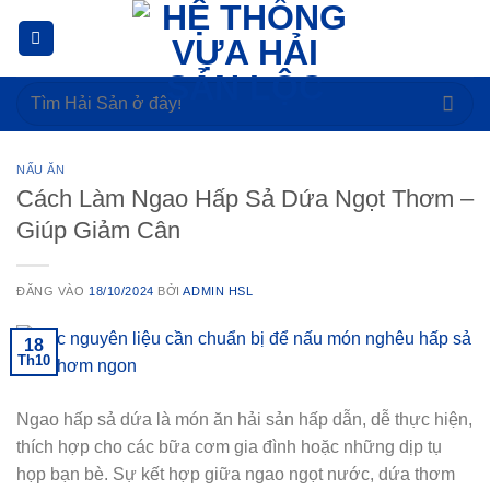
Bỏ
qua
nội
Tìm
dung
kiếm:
NẤU ĂN
Cách Làm Ngao Hấp Sả Dứa Ngọt Thơm –
Giúp Giảm Cân
ĐĂNG VÀO
18/10/2024
BỞI
ADMIN HSL
18
Th10
Ngao hấp sả dứa là món ăn hải sản hấp dẫn, dễ thực hiện,
thích hợp cho các bữa cơm gia đình hoặc những dịp tụ
họp bạn bè. Sự kết hợp giữa ngao ngọt nước, dứa thơm