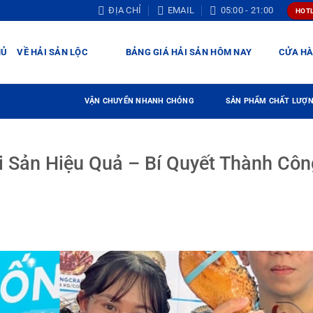
ĐỊA CHỈ
EMAIL
05:00 - 21:00
HOTL
HỦ
VỀ HẢI SẢN LỘC
BẢNG GIÁ HẢI SẢN HÔM NAY
CỬA H
VẬN CHUYỂN NHANH CHÓNG
SẢN PHẨM CHẤT LƯỢ
i Sản Hiệu Quả – Bí Quyết Thành Côn