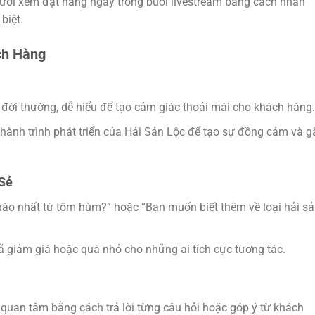
ười xem đặt hàng ngay trong buổi livestream bằng cách nhấn
biệt.
ch Hàng
đời thường, dễ hiểu để tạo cảm giác thoải mái cho khách hàng.
 hành trình phát triển của Hải Sản Lộc để tạo sự đồng cảm và g
 Sẻ
nào nhất từ tôm hùm?” hoặc “Bạn muốn biết thêm về loại hải s
 giảm giá hoặc quà nhỏ cho những ai tích cực tương tác.
 quan tâm bằng cách trả lời từng câu hỏi hoặc góp ý từ khách