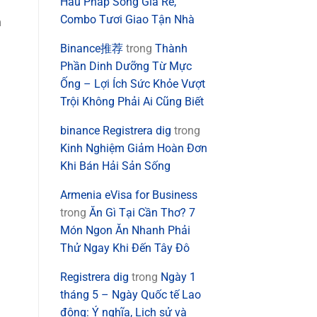
Hàu Pháp Sống Giá Rẻ,
Combo Tươi Giao Tận Nhà
m
Binance推荐
trong
Thành
Phần Dinh Dưỡng Từ Mực
Ống – Lợi Ích Sức Khỏe Vượt
Trội Không Phải Ai Cũng Biết
binance Registrera dig
trong
Kinh Nghiệm Giảm Hoàn Đơn
Khi Bán Hải Sản Sống
Armenia eVisa for Business
trong
Ăn Gì Tại Cần Thơ? 7
Món Ngon Ăn Nhanh Phải
Thử Ngay Khi Đến Tây Đô
Registrera dig
trong
Ngày 1
tháng 5 – Ngày Quốc tế Lao
động: Ý nghĩa, Lịch sử và