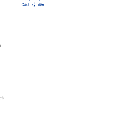
Cách kỷ niệm
à
 cả