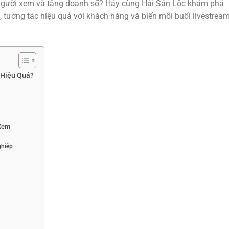
 người xem và tăng doanh số? Hãy cùng Hải Sản Lộc khám phá
, tương tác hiệu quả với khách hàng và biến mỗi buổi livestrea
 Hiệu Quả?
 Xem
ghiệp