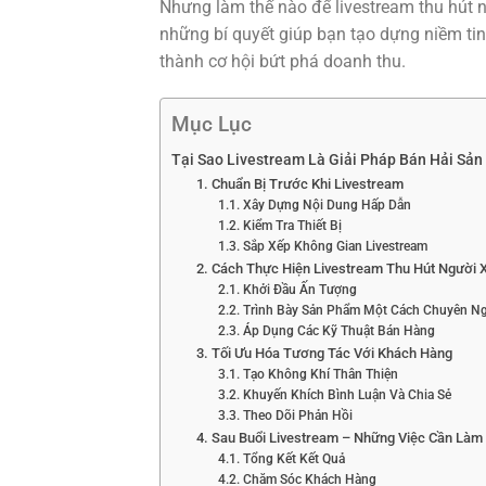
Nhưng làm thế nào để livestream thu hút
những bí quyết giúp bạn tạo dựng niềm tin
thành cơ hội bứt phá doanh thu.
Mục Lục
Tại Sao Livestream Là Giải Pháp Bán Hải Sản
1. Chuẩn Bị Trước Khi Livestream
1.1. Xây Dựng Nội Dung Hấp Dẫn
1.2. Kiểm Tra Thiết Bị
1.3. Sắp Xếp Không Gian Livestream
2. Cách Thực Hiện Livestream Thu Hút Người
2.1. Khởi Đầu Ấn Tượng
2.2. Trình Bày Sản Phẩm Một Cách Chuyên N
2.3. Áp Dụng Các Kỹ Thuật Bán Hàng
3. Tối Ưu Hóa Tương Tác Với Khách Hàng
3.1. Tạo Không Khí Thân Thiện
3.2. Khuyến Khích Bình Luận Và Chia Sẻ
3.3. Theo Dõi Phản Hồi
4. Sau Buổi Livestream – Những Việc Cần Làm
4.1. Tổng Kết Kết Quả
4.2. Chăm Sóc Khách Hàng