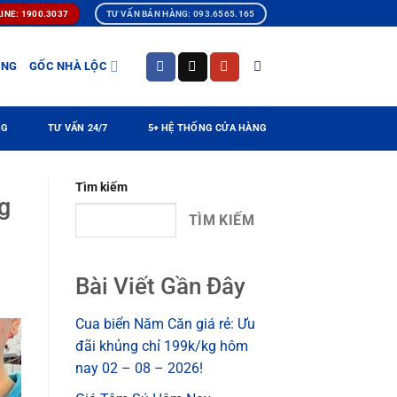
INE: 1900.3037
TƯ VẤN BÁN HÀNG: 093.6565.165
ÀNG
GỐC NHÀ LỘC
NG
TƯ VẤN 24/7
5+ HỆ THỐNG CỬA HÀNG
Tìm kiếm
g
TÌM KIẾM
Bài Viết Gần Đây
Cua biển Năm Căn giá rẻ: Ưu
đãi khủng chỉ 199k/kg hôm
nay 02 – 08 – 2026!