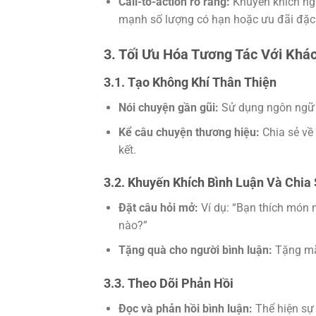
Call-to-action rõ ràng:
Khuyến khích ng
mạnh số lượng có hạn hoặc ưu đãi đặc 
3. Tối Ưu Hóa Tương Tác Với Khá
3.1. Tạo Không Khí Thân Thiện
Nói chuyện gần gũi:
Sử dụng ngôn ngữ 
Kể câu chuyện thương hiệu:
Chia sẻ về
kết.
3.2. Khuyến Khích Bình Luận Và Chia
Đặt câu hỏi mở:
Ví dụ: “Bạn thích món 
nào?”
Tặng quà cho người bình luận:
Tặng mã
3.3. Theo Dõi Phản Hồi
Đọc và phản hồi bình luận:
Thể hiện sự