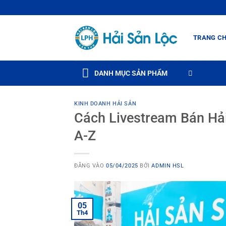
Bỏ
qua
nội
TRANG C
dung
DANH MỤC SẢN PHẨM
KINH DOANH HẢI SẢN
Cách Livestream Bán Hả
A-Z
ĐĂNG VÀO
05/04/2025
BỞI
ADMIN HSL
05
Th4