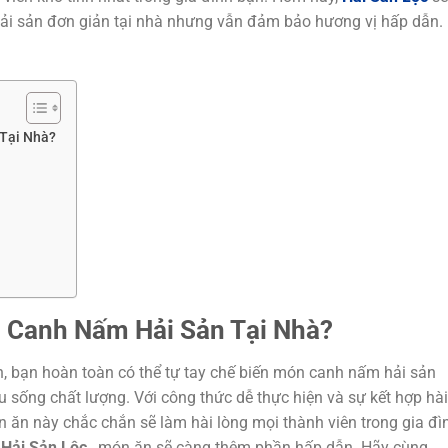
i sản đơn giản tại nhà nhưng vẫn đảm bảo hương vị hấp dẫn.
Tại Nhà?
 Canh Nấm Hải Sản Tại Nhà?
 bạn hoàn toàn có thể tự tay chế biến món canh nấm hải sản
u sống chất lượng. Với công thức dễ thực hiện và sự kết hợp hài
n ăn này chắc chắn sẽ làm hài lòng mọi thành viên trong gia đì
ừ
Hải Sản Lộc
, món ăn sẽ càng thêm phần hấp dẫn. Hãy cùng