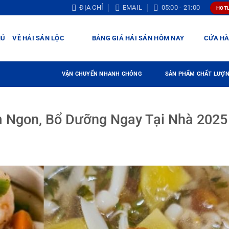
ĐỊA CHỈ
EMAIL
05:00 - 21:00
HOTL
HỦ
VỀ HẢI SẢN LỘC
BẢNG GIÁ HẢI SẢN HÔM NAY
CỬA H
VẬN CHUYỂN NHANH CHÓNG
SẢN PHẨM CHẤT LƯỢ
 Ngon, Bổ Dưỡng Ngay Tại Nhà 2025