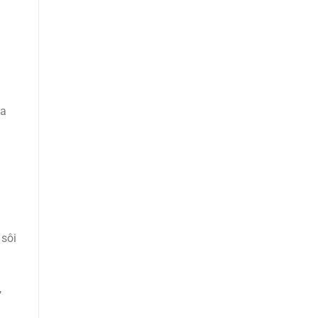
ửa
 sôi
,