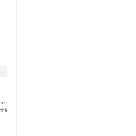
ớc
 thể