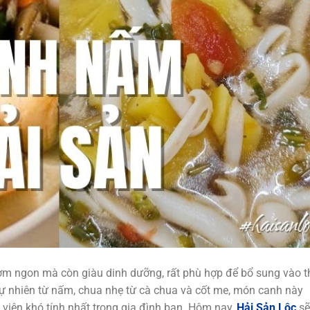
ơm ngon mà còn giàu dinh dưỡng, rất phù hợp để bổ sung vào 
tự nhiên từ nấm, chua nhẹ từ cà chua và cốt me, món canh này
viên khó tính nhất trong gia đình bạn. Hôm nay,
Hải Sản Lộc
sẽ