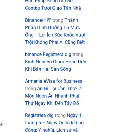
Hàu Pháp Sống Giá Rẻ,
Combo Tươi Giao Tận Nhà
Binance推荐
trong
Thành
Phần Dinh Dưỡng Từ Mực
Ống – Lợi Ích Sức Khỏe Vượt
Trội Không Phải Ai Cũng Biết
binance Registrera dig
trong
Kinh Nghiệm Giảm Hoàn Đơn
Khi Bán Hải Sản Sống
Armenia eVisa for Business
trong
Ăn Gì Tại Cần Thơ? 7
Món Ngon Ăn Nhanh Phải
Thử Ngay Khi Đến Tây Đô
Registrera dig
trong
Ngày 1
tháng 5 – Ngày Quốc tế Lao
nh.
động: Ý nghĩa, Lịch sử và