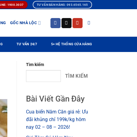
INE: 1900.3037
TƯ VẤN BÁN HÀNG: 093.6565.165
ÀNG
GỐC NHÀ LỘC
NG
TƯ VẤN 24/7
5+ HỆ THỐNG CỬA HÀNG
Tìm kiếm
TÌM KIẾM
Bài Viết Gần Đây
Cua biển Năm Căn giá rẻ: Ưu
đãi khủng chỉ 199k/kg hôm
nay 02 – 08 – 2026!