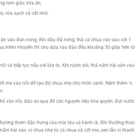
ếng tam giác vừa ăn.
éo, rửa sạch và cắt nhỏ.
ăn vào đun nóng. Khi dầu đã nóng, thả cà chua vào xào với 1
ua mềm nhuyễn thì cho dứa vào đảo đều khoảng 30 giây trên l
nồi và tiếp tục nấu với lửa to. Khi nước sôi, thả nấm hải sản vào
cốt me vào nồi để tạo độ chua nhẹ cho món canh. Nêm thêm ½
ị.
nhỏ vào nồi, đảo sơ qua để các nguyên liệu hòa quyện. Đợi nước
ương thơm đặc trưng của mùi tàu và hành lá. Khi thưởng thức
nấm hải sản, vị chua nhẹ từ cà chua và cốt me, xen lẫn vị thanh