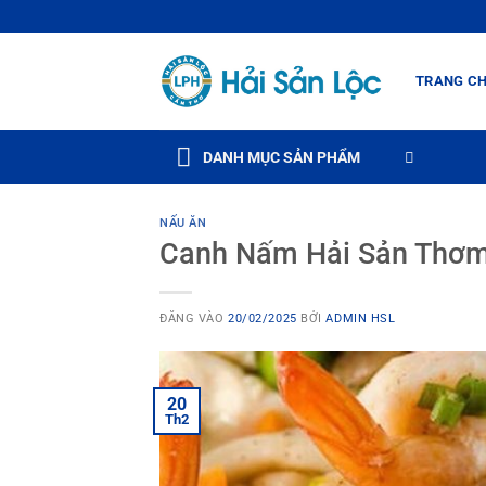
Bỏ
qua
nội
TRANG C
dung
DANH MỤC SẢN PHẨM
NẤU ĂN
Canh Nấm Hải Sản Thơm
ĐĂNG VÀO
20/02/2025
BỞI
ADMIN HSL
20
Th2