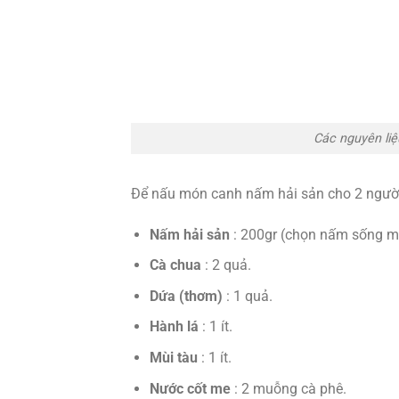
Các nguyên li
Để nấu món canh nấm hải sản cho 2 người 
Nấm hải sản
: 200gr (chọn nấm sống m
Cà chua
: 2 quả.
Dứa (thơm)
: 1 quả.
Hành lá
: 1 ít.
Mùi tàu
: 1 ít.
Nước cốt me
: 2 muỗng cà phê.