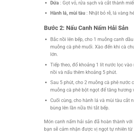
Dứa
: Gọt vỏ, rửa sạch và cắt thành mi
Hành lá, mùi tàu
: Nhặt bỏ rễ, lá vàng h
Bước 2: Nấu Canh Nấm Hải Sản
Bắc nồi lên bếp, cho 1 muỗng canh dầu 
muỗng cà phê muối. Xào đến khi cà ch
lớn.
Tiếp theo, đổ khoảng 1 lít nước lọc vào 
nồi và nấu thêm khoảng 5 phút.
Sau 5 phút, cho 2 muỗng cà phê nước 
muỗng cà phê bột ngọt để tăng hương v
Cuối cùng, cho hành lá và mùi tàu cắt 
bùng lên lần nữa thì tắt bếp.
Món canh nấm hải sản đã hoàn thành với h
bạn sẽ cảm nhận được vị ngọt tự nhiên từ 