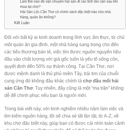
Làm thế nào để vận chuyển hải sản đi các tỉnh lân cận sau khi
mua tại chợ?
Hải Sản Lộc Cần Thơ có chính sách đặc biệt nào cho nhà
hàng, quán ăn không?
Kết Luận
Đối với bất kỳ ai kinh doanh trong lĩnh vực ẩm thực, từ chủ
một quán ăn gia đình, một nhà hàng sang trọng cho đến
các tiểu thương bán lẻ, việc tìm được nguồn nguyên liệu
đầu vào chất lượng với giá gốc luôn là yếu tố sống còn,
quyết định đến 50% sự thành công. Tại Cần Thơ, nơi
được mệnh danh là thủ phủ miền Tây, trái tim của chuỗi
cung ứng đó không đâu khác chính là
chợ đầu mối hải
sản Cần Thơ
. Tuy nhiên, đây cũng là một “ma trận” không
dễ để chinh phục nếu bạn là người mới.
Trong bài viết này, với kinh nghiệm nhiều năm làm việc và
tìm kiếm nguồn hàng, tôi sẽ chia sẻ tất tần tật, từ A-Z, về
khu chợ đặc biệt này, giúp bạn có được cái nhìn toàn cảnh