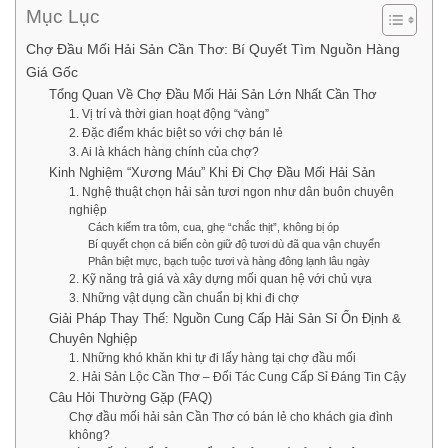
Mục Lục
Chợ Đầu Mối Hải Sản Cần Thơ: Bí Quyết Tìm Nguồn Hàng
Giá Gốc
Tổng Quan Về Chợ Đầu Mối Hải Sản Lớn Nhất Cần Thơ
1. Vị trí và thời gian hoạt động “vàng”
2. Đặc điểm khác biệt so với chợ bán lẻ
3. Ai là khách hàng chính của chợ?
Kinh Nghiệm “Xương Máu” Khi Đi Chợ Đầu Mối Hải Sản
1. Nghệ thuật chọn hải sản tươi ngon như dân buôn chuyên
nghiệp
Cách kiểm tra tôm, cua, ghẹ “chắc thịt”, không bị óp
Bí quyết chọn cá biển còn giữ độ tươi dù đã qua vận chuyển
Phân biệt mực, bạch tuộc tươi và hàng đông lạnh lâu ngày
2. Kỹ năng trả giá và xây dựng mối quan hệ với chủ vựa
3. Những vật dụng cần chuẩn bị khi đi chợ
Giải Pháp Thay Thế: Nguồn Cung Cấp Hải Sản Sỉ Ổn Định &
Chuyên Nghiệp
1. Những khó khăn khi tự đi lấy hàng tại chợ đầu mối
2. Hải Sản Lộc Cần Thơ – Đối Tác Cung Cấp Sỉ Đáng Tin Cậy
Câu Hỏi Thường Gặp (FAQ)
Chợ đầu mối hải sản Cần Thơ có bán lẻ cho khách gia đình
không?