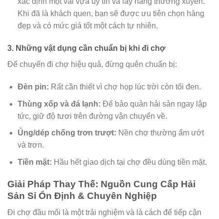
xác định một vài vựa uy tín và lấy hàng thường xuyên.
Khi đã là khách quen, bạn sẽ được ưu tiên chọn hàng
đẹp và có mức giá tốt một cách tự nhiên.
3. Những vật dụng cần chuẩn bị khi đi chợ
Để chuyến đi chợ hiệu quả, đừng quên chuẩn bị:
Đèn pin:
Rất cần thiết vì chợ họp lúc trời còn tối đen.
Thùng xốp và đá lạnh:
Để bảo quản hải sản ngay lập
tức, giữ độ tươi trên đường vận chuyển về.
Ủng/dép chống trơn trượt:
Nền chợ thường ẩm ướt
và trơn.
Tiền mặt:
Hầu hết giao dịch tại chợ đều dùng tiền mặt.
Giải Pháp Thay Thế: Nguồn Cung Cấp Hải
Sản Sỉ Ổn Định & Chuyên Nghiệp
Đi chợ đầu mối là một trải nghiệm và là cách để tiếp cận