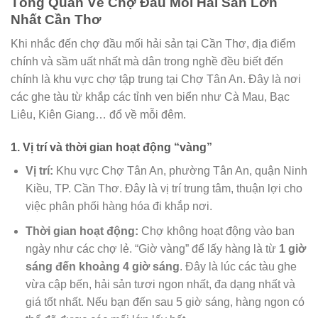
Tổng Quan Về Chợ Đầu Mối Hải Sản Lớn
Nhất Cần Thơ
Khi nhắc đến chợ đầu mối hải sản tại Cần Thơ, địa điểm
chính và sầm uất nhất mà dân trong nghề đều biết đến
chính là khu vực chợ tập trung tại Chợ Tân An. Đây là nơi
các ghe tàu từ khắp các tỉnh ven biển như Cà Mau, Bạc
Liêu, Kiên Giang… đổ về mỗi đêm.
1. Vị trí và thời gian hoạt động “vàng”
Vị trí:
Khu vực Chợ Tân An, phường Tân An, quận Ninh
Kiều, TP. Cần Thơ. Đây là vị trí trung tâm, thuận lợi cho
việc phân phối hàng hóa đi khắp nơi.
Thời gian hoạt động:
Chợ không hoạt động vào ban
ngày như các chợ lẻ. “Giờ vàng” để lấy hàng là từ
1 giờ
sáng đến khoảng 4 giờ sáng
. Đây là lúc các tàu ghe
vừa cập bến, hải sản tươi ngon nhất, đa dạng nhất và
giá tốt nhất. Nếu bạn đến sau 5 giờ sáng, hàng ngon có