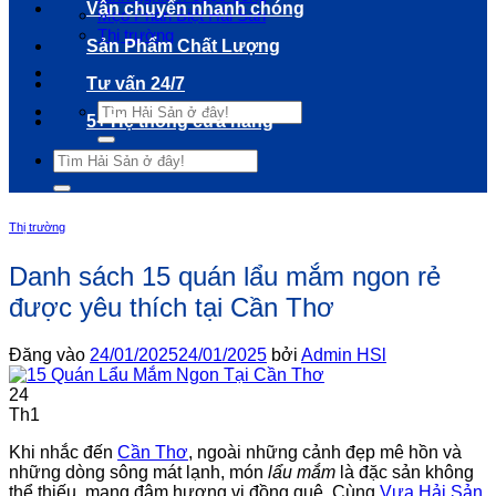
Vận chuyển nhanh chóng
Mẹo Phân Biệt Hải Sản
Thị trường
Sản Phẩm Chất Lượng
Tư vấn 24/7
Tìm
5+ Hệ thống cửa hàng
kiếm:
Tìm
kiếm:
Thị trường
Danh sách 15 quán lẩu mắm ngon rẻ
được yêu thích tại Cần Thơ
Đăng vào
24/01/2025
24/01/2025
bởi
Admin HSl
24
Th1
Khi nhắc đến
Cần Thơ
, ngoài những cảnh đẹp mê hồn và
những dòng sông mát lạnh, món
lẩu mắm
là đặc sản không
thể thiếu, mang đậm hương vị đồng quê. Cùng
Vựa Hải Sản