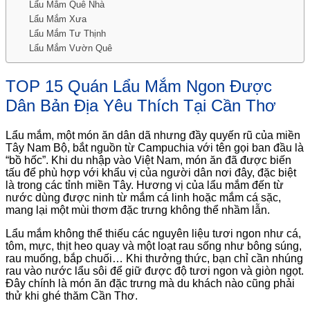
Lẩu Mắm Quê Nhà
Lẩu Mắm Xưa
Lẩu Mắm Tư Thịnh
Lẩu Mắm Vườn Quê
TOP 15 Quán Lẩu Mắm Ngon Được
Dân Bản Địa Yêu Thích Tại Cần Thơ
Lẩu mắm, một món ăn dân dã nhưng đầy quyến rũ của miền
Tây Nam Bộ, bắt nguồn từ Campuchia với tên gọi ban đầu là
“bồ hốc”. Khi du nhập vào Việt Nam, món ăn đã được biến
tấu để phù hợp với khẩu vị của người dân nơi đây, đặc biệt
là trong các tỉnh miền Tây. Hương vị của lẩu mắm đến từ
nước dùng được ninh từ mắm cá linh hoặc mắm cá sặc,
mang lại một mùi thơm đặc trưng không thể nhầm lẫn.
Lẩu mắm không thể thiếu các nguyên liệu tươi ngon như cá,
tôm, mực, thịt heo quay và một loạt rau sống như bông súng,
rau muống, bắp chuối… Khi thưởng thức, bạn chỉ cần nhúng
rau vào nước lẩu sôi để giữ được độ tươi ngon và giòn ngọt.
Đây chính là món ăn đặc trưng mà du khách nào cũng phải
thử khi ghé thăm Cần Thơ.