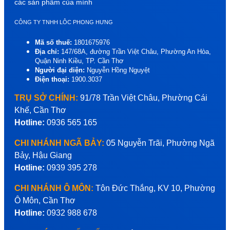
các sản phẩm của mình
CÔNG TY TNHH LÔC PHONG HƯNG
Mã số thuế:
1801675976
Địa chỉ:
147/68A, đường Trần Việt Châu, Phường An Hòa,
Quận Ninh Kiều, TP. Cần Thơ
Người đại diện:
Nguyễn Hồng Nguyệt
Điện thoại:
1900.3037
TRỤ SỞ CHÍNH:
91/78 Trần Việt Châu, Phường Cái
Khế, Cần Thơ
Hotline:
0936 565 165
CHI NHÁNH NGÃ BẢY:
05 Nguyễn Trãi, Phường Ngã
Bảy, Hậu Giang
Hotline:
0939 395 278
CHI NHÁNH Ô MÔN:
Tôn Đức Thắng, KV 10, Phường
Ô Môn, Cần Thơ
Hotline:
0932 988 678