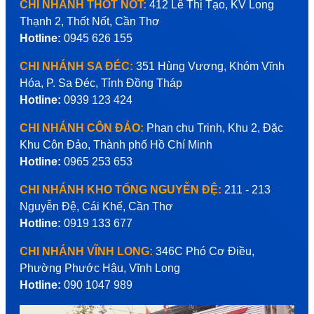
CHI NHÁNH THỐT NỐT:
412 Lê Thị Tạo, KV Long
Thạnh 2, Thốt Nốt, Cần Thơ
Hotline:
0945 626 155
CHI NHÁNH SA ĐÉC:
351 Hùng Vương, Khóm Vĩnh
Hóa, P. Sa Đéc, Tỉnh Đồng Tháp
Hotline:
0939 123 424
CHI NHÁNH CÔN ĐẢO:
Phan chu Trinh, Khu 2, Đặc
Khu Côn Đảo, Thành phố Hồ Chí Minh
Hotline:
0965 253 653
CHI NHÁNH KHO TỔNG NGUYỄN ĐỆ:
211 - 213
Nguyễn Đệ, Cái Khế, Cần Thơ
Hotline:
0919 133 677
CHI NHÁNH VĨNH LONG:
346C Phó Cơ Điều,
Phường Phước Hậu, Vĩnh Long
Hotline:
090 1047 989