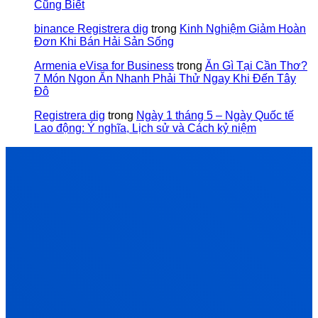
Cũng Biết
binance Registrera dig
trong
Kinh Nghiệm Giảm Hoàn
Đơn Khi Bán Hải Sản Sống
Armenia eVisa for Business
trong
Ăn Gì Tại Cần Thơ?
7 Món Ngon Ăn Nhanh Phải Thử Ngay Khi Đến Tây
Đô
Registrera dig
trong
Ngày 1 tháng 5 – Ngày Quốc tế
Lao động: Ý nghĩa, Lịch sử và Cách kỷ niệm