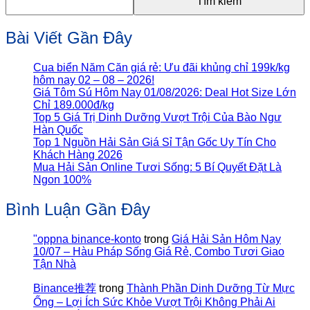
Tìm kiếm
Bài Viết Gần Đây
Cua biển Năm Căn giá rẻ: Ưu đãi khủng chỉ 199k/kg
hôm nay 02 – 08 – 2026!
Giá Tôm Sú Hôm Nay 01/08/2026: Deal Hot Size Lớn
Chỉ 189.000đ/kg
Top 5 Giá Trị Dinh Dưỡng Vượt Trội Của Bào Ngư
Hàn Quốc
Top 1 Nguồn Hải Sản Giá Sỉ Tận Gốc Uy Tín Cho
Khách Hàng 2026
Mua Hải Sản Online Tươi Sống: 5 Bí Quyết Đặt Là
Ngon 100%
Bình Luận Gần Đây
"oppna binance-konto
trong
Giá Hải Sản Hôm Nay
10/07 – Hàu Pháp Sống Giá Rẻ, Combo Tươi Giao
Tận Nhà
Binance推荐
trong
Thành Phần Dinh Dưỡng Từ Mực
Ống – Lợi Ích Sức Khỏe Vượt Trội Không Phải Ai