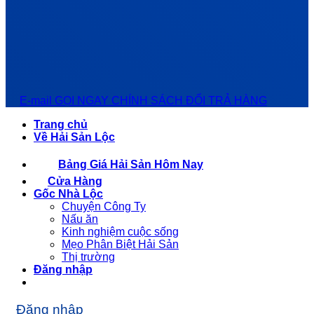
E-mail
GỌI NGAY
CHÍNH SÁCH ĐỔI TRẢ HÀNG
Trang chủ
Về Hải Sản Lộc
Bảng Giá Hải Sản Hôm Nay
Cửa Hàng
Gốc Nhà Lộc
Chuyện Công Ty
Nấu ăn
Kinh nghiệm cuộc sống
Mẹo Phân Biệt Hải Sản
Thị trường
Đăng nhập
Đăng nhập