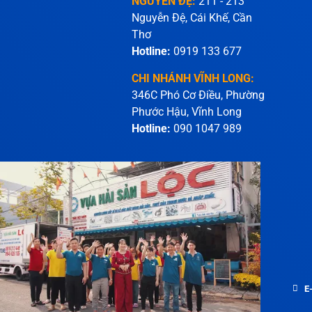
NGUYỄN ĐỆ:
211 - 213
Nguyễn Đệ, Cái Khế, Cần
Thơ
Hotline:
0919 133 677
CHI NHÁNH VĨNH LONG:
346C Phó Cơ Điều, Phường
Phước Hậu, Vĩnh Long
Hotline:
090 1047 989
E