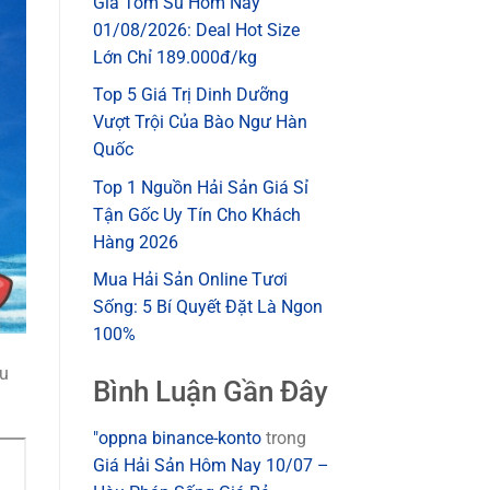
Giá Tôm Sú Hôm Nay
01/08/2026: Deal Hot Size
Lớn Chỉ 189.000đ/kg
Top 5 Giá Trị Dinh Dưỡng
Vượt Trội Của Bào Ngư Hàn
Quốc
Top 1 Nguồn Hải Sản Giá Sỉ
Tận Gốc Uy Tín Cho Khách
Hàng 2026
Mua Hải Sản Online Tươi
Sống: 5 Bí Quyết Đặt Là Ngon
100%
êu
Bình Luận Gần Đây
"oppna binance-konto
trong
Giá Hải Sản Hôm Nay 10/07 –