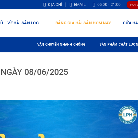
ĐỊA CHỈ
EMAIL
05:00 - 21:00
HOTL
HỦ
VỀ HẢI SẢN LỘC
BẢNG GIÁ HẢI SẢN HÔM NAY
CỬA H
VẬN CHUYỂN NHANH CHÓNG
SẢN PHẨM CHẤT LƯỢ
 NGÀY 08/06/2025