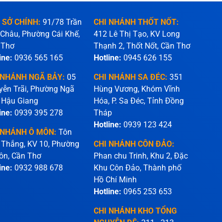
 SỞ CHÍNH:
91/78 Trần
CHI NHÁNH THỐT NỐT:
 Châu, Phường Cái Khế,
412 Lê Thị Tạo, KV Long
 Thơ
Thạnh 2, Thốt Nốt, Cần Thơ
ine:
0936 565 165
Hotline:
0945 626 155
 NHÁNH NGÃ BẢY:
05
CHI NHÁNH SA ĐÉC:
351
yễn Trãi, Phường Ngã
Hùng Vương, Khóm Vĩnh
 Hậu Giang
Hóa, P. Sa Đéc, Tỉnh Đồng
ine:
0939 395 278
Tháp
Hotline:
0939 123 424
 NHÁNH Ô MÔN:
Tôn
 Thắng, KV 10, Phường
CHI NHÁNH CÔN ĐẢO:
ôn, Cần Thơ
Phan chu Trinh, Khu 2, Đặc
ine:
0932 988 678
Khu Côn Đảo, Thành phố
Hồ Chí Minh
Hotline:
0965 253 653
CHI NHÁNH KHO TỔNG