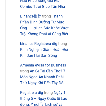
Hàu Pháp Sống Giá Rẻ,
Combo Tươi Giao Tận Nhà
Binance推荐
trong
Thành
Phần Dinh Dưỡng Từ Mực
Ống – Lợi Ích Sức Khỏe Vượt
Trội Không Phải Ai Cũng Biết
binance Registrera dig
trong
Kinh Nghiệm Giảm Hoàn Đơn
Khi Bán Hải Sản Sống
Armenia eVisa for Business
trong
Ăn Gì Tại Cần Thơ? 7
Món Ngon Ăn Nhanh Phải
Thử Ngay Khi Đến Tây Đô
Registrera dig
trong
Ngày 1
tháng 5 – Ngày Quốc tế Lao
động: Ý nghĩa, Lịch sử và