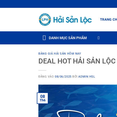
Bỏ
qua
nội
TRANG C
dung
DANH MỤC SẢN PHẨM
BẢNG GIÁ HẢI SẢN HÔM NAY
DEAL HOT HẢI SẢN LỘC
ĐĂNG VÀO
08/06/2025
BỞI
ADMIN HSL
08
Th6