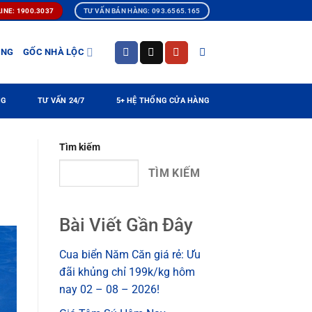
INE: 1900.3037
TƯ VẤN BÁN HÀNG: 093.6565.165
ÀNG
GỐC NHÀ LỘC
NG
TƯ VẤN 24/7
5+ HỆ THỐNG CỬA HÀNG
Tìm kiếm
TÌM KIẾM
Bài Viết Gần Đây
Cua biển Năm Căn giá rẻ: Ưu
đãi khủng chỉ 199k/kg hôm
nay 02 – 08 – 2026!