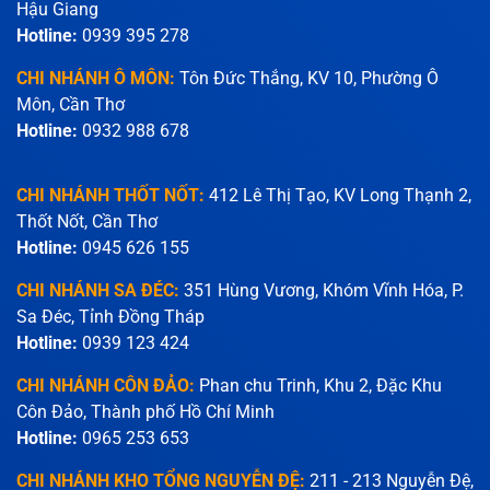
Hậu Giang
Hotline:
0939 395 278
CHI NHÁNH Ô MÔN:
Tôn Đức Thắng, KV 10, Phường Ô
Môn, Cần Thơ
Hotline:
0932 988 678
CHI NHÁNH THỐT NỐT:
412 Lê Thị Tạo, KV Long Thạnh 2,
Thốt Nốt, Cần Thơ
Hotline:
0945 626 155
CHI NHÁNH SA ĐÉC:
351 Hùng Vương, Khóm Vĩnh Hóa, P.
Sa Đéc, Tỉnh Đồng Tháp
Hotline:
0939 123 424
CHI NHÁNH CÔN ĐẢO:
Phan chu Trinh, Khu 2, Đặc Khu
Côn Đảo, Thành phố Hồ Chí Minh
Hotline:
0965 253 653
CHI NHÁNH KHO TỔNG NGUYỄN ĐỆ:
211 - 213 Nguyễn Đệ,