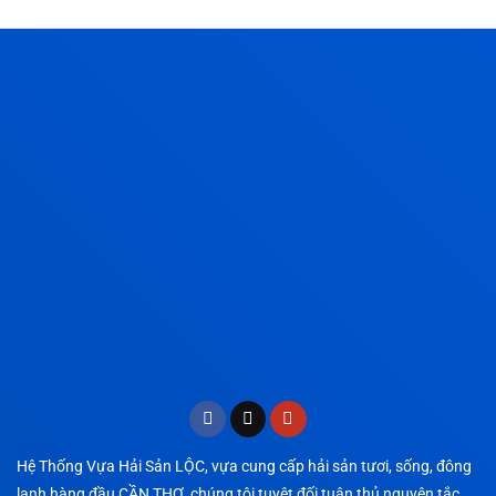
Hệ Thống Vựa Hải Sản LỘC, vựa cung cấp hải sản tươi, sống, đông
lạnh hàng đầu CẦN THƠ, chúng tôi tuyệt đối tuân thủ nguyên tắc