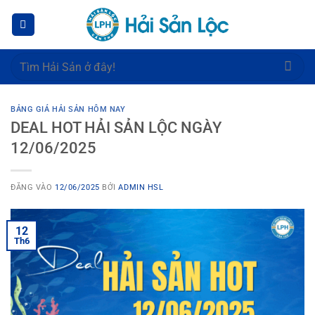
Bỏ
qua
nội
dung
Tìm
kiếm:
BẢNG GIÁ HẢI SẢN HÔM NAY
DEAL HOT HẢI SẢN LỘC NGÀY
12/06/2025
ĐĂNG VÀO
12/06/2025
BỞI
ADMIN HSL
12
Th6