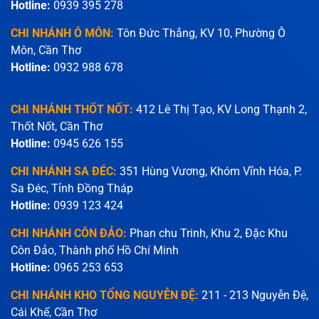
Hotline:
0939 395 278
CHI NHÁNH Ô MÔN:
Tôn Đức Thắng, KV 10, Phường Ô
Môn, Cần Thơ
Hotline:
0932 988 678
CHI NHÁNH THỐT NỐT:
412 Lê Thị Tạo, KV Long Thạnh 2,
Thốt Nốt, Cần Thơ
Hotline:
0945 626 155
CHI NHÁNH SA ĐÉC:
351 Hùng Vương, Khóm Vĩnh Hóa, P.
Sa Đéc, Tỉnh Đồng Tháp
Hotline:
0939 123 424
CHI NHÁNH CÔN ĐẢO:
Phan chu Trinh, Khu 2, Đặc Khu
Côn Đảo, Thành phố Hồ Chí Minh
Hotline:
0965 253 653
CHI NHÁNH KHO TỔNG NGUYỄN ĐỆ:
211 - 213 Nguyễn Đệ,
Cái Khế, Cần Thơ