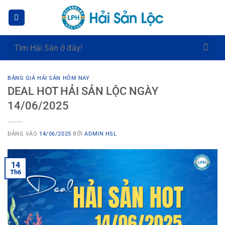
Bỏ
qua
nội
dung
Tìm
kiếm:
BẢNG GIÁ HẢI SẢN HÔM NAY
DEAL HOT HẢI SẢN LỘC NGÀY
14/06/2025
ĐĂNG VÀO
14/06/2025
BỞI
ADMIN HSL
14
Th6