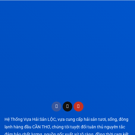
Hệ Thống Vựa Hải Sản LỘC, vựa cung cấp hải sản tươi, sống, đông
lạnh hàng đầu CẦN THƠ, chúng tôi tuyệt đối tuân thủ nguyên tắc
đảm bảo chất lượng, nguồn gốc xuất xứ rõ ràng, đồng thời cam kết