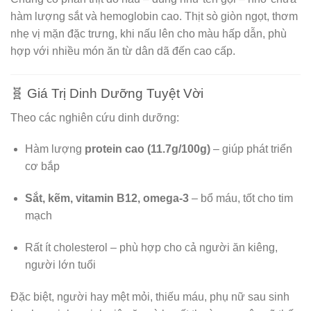
hàm lượng sắt và hemoglobin cao. Thịt sò giòn ngọt, thơm
nhẹ vị mặn đặc trưng, khi nấu lên cho màu hấp dẫn, phù
hợp với nhiều món ăn từ dân dã đến cao cấp.
🧬 Giá Trị Dinh Dưỡng Tuyệt Vời
Theo các nghiên cứu dinh dưỡng:
Hàm lượng
protein cao (11.7g/100g)
– giúp phát triển
cơ bắp
Sắt, kẽm, vitamin B12, omega‑3
– bổ máu, tốt cho tim
mạch
Rất ít cholesterol – phù hợp cho cả người ăn kiêng,
người lớn tuổi
Đặc biệt, người hay mệt mỏi, thiếu máu, phụ nữ sau sinh