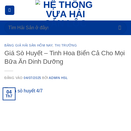
Bỏ
qua
nội
Tìm
dung
kiếm:
BẢNG GIÁ HẢI SẢN HÔM NAY
,
THỊ TRƯỜNG
Giá Sò Huyết – Tinh Hoa Biển Cả Cho Mọi
Bữa Ăn Dinh Dưỡng
ĐĂNG VÀO
04/07/2025
BỞI
ADMIN HSL
04
Th7