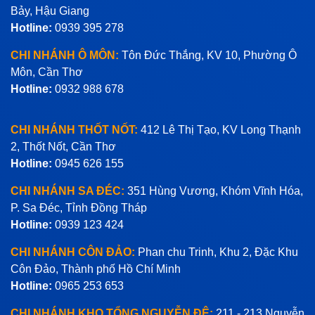
Bảy, Hậu Giang
Hotline:
0939 395 278
CHI NHÁNH Ô MÔN:
Tôn Đức Thắng, KV 10, Phường Ô
Môn, Cần Thơ
Hotline:
0932 988 678
CHI NHÁNH THỐT NỐT:
412 Lê Thị Tạo, KV Long Thạnh
2, Thốt Nốt, Cần Thơ
Hotline:
0945 626 155
CHI NHÁNH SA ĐÉC:
351 Hùng Vương, Khóm Vĩnh Hóa,
P. Sa Đéc, Tỉnh Đồng Tháp
Hotline:
0939 123 424
CHI NHÁNH CÔN ĐẢO:
Phan chu Trinh, Khu 2, Đặc Khu
Côn Đảo, Thành phố Hồ Chí Minh
Hotline:
0965 253 653
CHI NHÁNH KHO TỔNG NGUYỄN ĐỆ:
211 - 213 Nguyễn