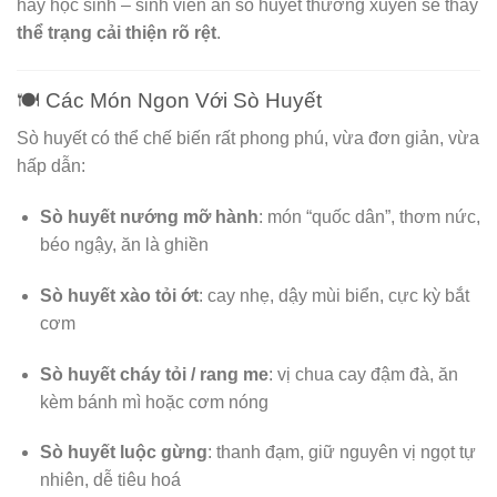
hay học sinh – sinh viên ăn sò huyết thường xuyên sẽ thấy
thể trạng cải thiện rõ rệt
.
🍽️ Các Món Ngon Với Sò Huyết
Sò huyết có thể chế biến rất phong phú, vừa đơn giản, vừa
hấp dẫn:
Sò huyết nướng mỡ hành
: món “quốc dân”, thơm nức,
béo ngậy, ăn là ghiền
Sò huyết xào tỏi ớt
: cay nhẹ, dậy mùi biển, cực kỳ bắt
cơm
Sò huyết cháy tỏi / rang me
: vị chua cay đậm đà, ăn
kèm bánh mì hoặc cơm nóng
Sò huyết luộc gừng
: thanh đạm, giữ nguyên vị ngọt tự
nhiên, dễ tiêu hoá