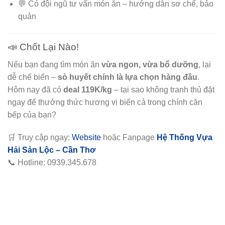
💬 Có đội ngũ tư vấn món ăn – hướng dẫn sơ chế, bảo
quản
📣 Chốt Lại Nào!
Nếu bạn đang tìm món ăn
vừa ngon, vừa bổ dưỡng
, lại
dễ chế biến –
sò huyết chính là lựa chọn hàng đầu
.
Hôm nay đã có
deal 119K/kg
– tại sao không tranh thủ đặt
ngay để thưởng thức hương vị biển cả trong chính căn
bếp của bạn?
🛒 Truy cập ngay:
Website
hoặc Fanpage
Hệ Thống Vựa
Hải Sản Lộc – Cần Thơ
📞 Hotline: 0939.345.678