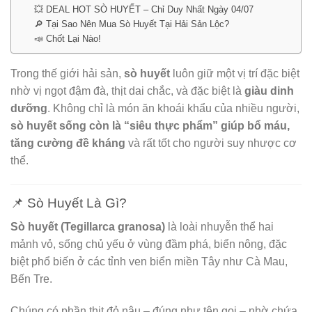
💥 DEAL HOT SÒ HUYẾT – Chỉ Duy Nhất Ngày 04/07
🔎 Tại Sao Nên Mua Sò Huyết Tại Hải Sản Lộc?
📣 Chốt Lại Nào!
Trong thế giới hải sản,
sò huyết
luôn giữ một vị trí đặc biệt
nhờ vị ngọt đậm đà, thịt dai chắc, và đặc biệt là
giàu dinh
dưỡng
. Không chỉ là món ăn khoái khẩu của nhiều người,
sò huyết sống còn là “siêu thực phẩm” giúp bổ máu,
tăng cường đề kháng
và rất tốt cho người suy nhược cơ
thể.
📌 Sò Huyết Là Gì?
Sò huyết (Tegillarca granosa)
là loài nhuyễn thể hai
mảnh vỏ, sống chủ yếu ở vùng đầm phá, biển nông, đặc
biệt phổ biến ở các tỉnh ven biển miền Tây như Cà Mau,
Bến Tre.
Chúng có phần thịt đỏ nâu – đúng như tên gọi – nhờ chứa