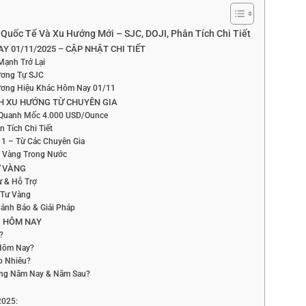
Quốc Tế Và Xu Hướng Mới – SJC, DOJI, Phân Tích Chi Tiết
Y 01/11/2025 – CẬP NHẬT CHI TIẾT
Mạnh Trở Lại
ương Tự SJC
hương Hiệu Khác Hôm Nay 01/11
ÍCH XU HƯỚNG TỪ CHUYÊN GIA
h Quanh Mốc 4.000 USD/Ounce
 Tích Chi Tiết
1 – Từ Các Chuyên Gia
iá Vàng Trong Nước
Ư VÀNG
ự & Hỗ Trợ
 Tư Vàng
ảnh Báo & Giải Pháp
G HÔM NAY
?
 Hôm Nay?
o Nhiêu?
ong Năm Nay & Năm Sau?
2025: