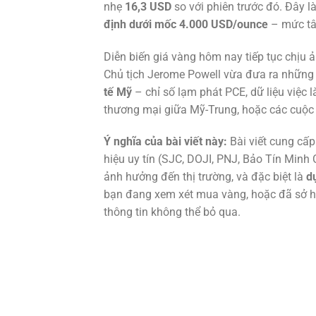
nhẹ
16,3 USD
so với phiên trước đó. Đây l
định dưới mốc 4.000 USD/ounce
– mức tâm
Diễn biến giá vàng hôm nay tiếp tục chịu
Chủ tịch Jerome Powell vừa đưa ra những ph
tế Mỹ
– chỉ số lạm phát PCE, dữ liệu việc l
thương mại giữa Mỹ-Trung, hoặc các cuộc
Ý nghĩa của bài viết này:
Bài viết cung cấ
hiệu uy tín (SJC, DOJI, PNJ, Bảo Tín Minh
ảnh hưởng đến thị trường, và đặc biệt là
d
bạn đang xem xét mua vàng, hoặc đã sở h
thông tin không thể bỏ qua.