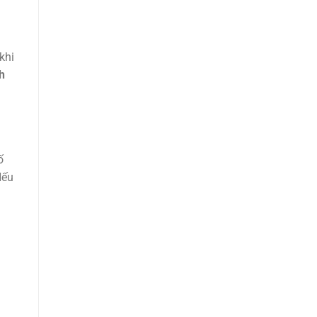
khi
h
ố
Nếu