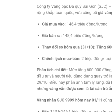
Công ty Vàng bạc Đá quý Sài Gòn (SJC) 
rộng khắp toàn quốc, vừa công bố
giá vàn
Giá mua vào:
146,4 triệu đồng/lượng
Giá bán ra:
148,4 triệu đồng/lượng
Thay đổi so hôm qua (31/10):
Tăng 60
Chênh lệch mua-bán:
2 triệu đồng/lượ
Phân tích chi tiết:
Mức tăng 600.000 đồng
đầu tư và người tiêu dùng đang quay trở l
29/10. Điều này phản ánh tâm lý rằng, dù 
nhưng
vàng vẫn được xem là tài sản trú ẩ
Vàng nhẫn SJC 9999 hôm nay 01/11
cũng 
Giá:
143,6-146,1 triệu đồng/lượng (mua