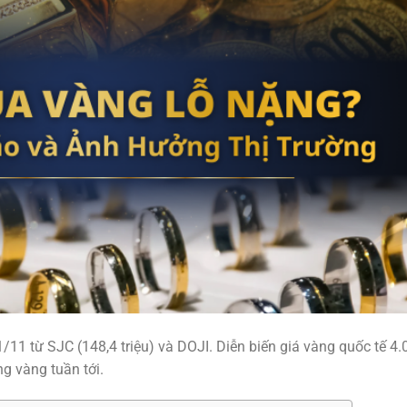
11 từ SJC (148,4 triệu) và DOJI. Diễn biến giá vàng quốc tế 4.
g vàng tuần tới.