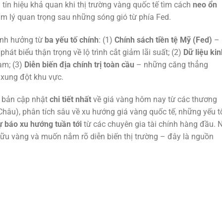
à tín hiệu khả quan khi thị trường vàng quốc tế tìm cách
neo ổn
 lý quan trọng sau những sóng gió từ phía Fed.
 ảnh hưởng từ
ba yếu tố chính
: (1)
Chính sách tiền tệ Mỹ (Fed)
– 
át biểu thận trọng về lộ trình cắt giảm lãi suất; (2)
Dữ liệu kin
àm; (3)
Diễn biến địa chính trị toàn cầu
– những căng thẳng
 xung đột khu vực.
p bản cập nhật
chi tiết nhất
về giá vàng hôm nay từ các thương
 Châu), phân tích sâu về xu hướng giá vàng quốc tế, những yếu t
ự báo xu hướng tuần tới
từ các chuyên gia tài chính hàng đầu. 
ữu vàng và muốn nắm rõ diễn biến thị trường – đây là nguồn