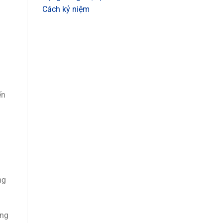
Cách kỷ niệm
ến
ng
ăng