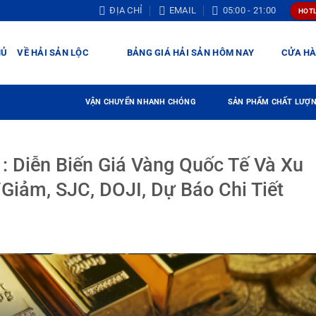
ĐỊA CHỈ
EMAIL
05:00 - 21:00
HOTL
HỦ
VỀ HẢI SẢN LỘC
BẢNG GIÁ HẢI SẢN HÔM NAY
CỬA H
VẬN CHUYỂN NHANH CHÓNG
SẢN PHẨM CHẤT LƯỢ
 Diễn Biến Giá Vàng Quốc Tế Và Xu
iảm, SJC, DOJI, Dự Báo Chi Tiết