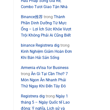
Hàu Pháp Sống Giá Rẻ,
Combo Tươi Giao Tận Nhà
Binance推荐
trong
Thành
Phần Dinh Dưỡng Từ Mực
Ống – Lợi Ích Sức Khỏe Vượt
Trội Không Phải Ai Cũng Biết
binance Registrera dig
trong
Kinh Nghiệm Giảm Hoàn Đơn
Khi Bán Hải Sản Sống
Armenia eVisa for Business
trong
Ăn Gì Tại Cần Thơ? 7
Món Ngon Ăn Nhanh Phải
Thử Ngay Khi Đến Tây Đô
Registrera dig
trong
Ngày 1
tháng 5 – Ngày Quốc tế Lao
động: Ý nghĩa, Lịch sử và