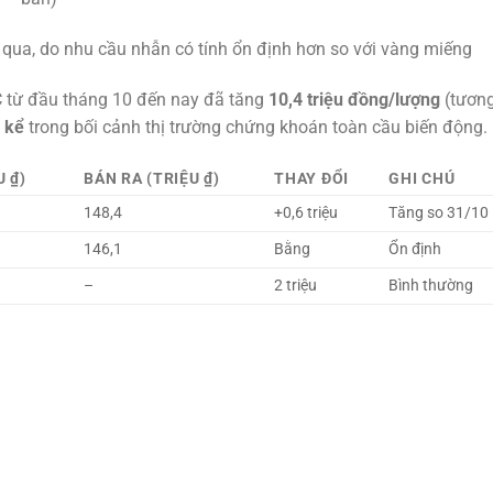
qua, do nhu cầu nhẫn có tính ổn định hơn so với vàng miếng
 từ đầu tháng 10 đến nay đã tăng
10,4 triệu đồng/lượng
(tươn
 kể
trong bối cảnh thị trường chứng khoán toàn cầu biến động.
 ₫)
BÁN RA (TRIỆU ₫)
THAY ĐỔI
GHI CHÚ
148,4
+0,6 triệu
Tăng so 31/10
146,1
Bằng
Ổn định
–
2 triệu
Bình thường