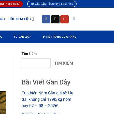
INE: 1900.3037
TƯ VẤN BÁN HÀNG: 093.6565.165
ÀNG
GỐC NHÀ LỘC
NG
TƯ VẤN 24/7
5+ HỆ THỐNG CỬA HÀNG
Tìm kiếm
TÌM KIẾM
Bài Viết Gần Đây
Cua biển Năm Căn giá rẻ: Ưu
đãi khủng chỉ 199k/kg hôm
nay 02 – 08 – 2026!