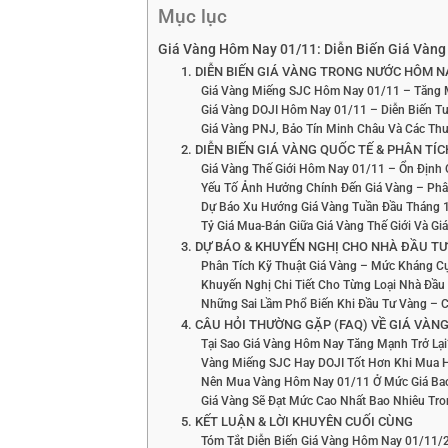
Mục lục
Giá Vàng Hôm Nay 01/11: Diễn Biến Giá Vàng 
1. DIỄN BIẾN GIÁ VÀNG TRONG NƯỚC HÔM NA
Giá Vàng Miếng SJC Hôm Nay 01/11 – Tăng 
Giá Vàng DOJI Hôm Nay 01/11 – Diễn Biến T
Giá Vàng PNJ, Bảo Tín Minh Châu Và Các T
2. DIỄN BIẾN GIÁ VÀNG QUỐC TẾ & PHÂN T
Giá Vàng Thế Giới Hôm Nay 01/11 – Ổn Địn
Yếu Tố Ảnh Hưởng Chính Đến Giá Vàng – Phân
Dự Báo Xu Hướng Giá Vàng Tuần Đầu Tháng 1
Tỷ Giá Mua-Bán Giữa Giá Vàng Thế Giới Và G
3. DỰ BÁO & KHUYẾN NGHỊ CHO NHÀ ĐẦU T
Phân Tích Kỹ Thuật Giá Vàng – Mức Kháng C
Khuyến Nghị Chi Tiết Cho Từng Loại Nhà Đầu
Những Sai Lầm Phổ Biến Khi Đầu Tư Vàng – C
4. CÂU HỎI THƯỜNG GẶP (FAQ) VỀ GIÁ VÀN
Tại Sao Giá Vàng Hôm Nay Tăng Mạnh Trở Lại
Vàng Miếng SJC Hay DOJI Tốt Hơn Khi Mua
Nên Mua Vàng Hôm Nay 01/11 Ở Mức Giá Ba
Giá Vàng Sẽ Đạt Mức Cao Nhất Bao Nhiêu Tr
5. KẾT LUẬN & LỜI KHUYÊN CUỐI CÙNG
Tóm Tắt Diễn Biến Giá Vàng Hôm Nay 01/11/