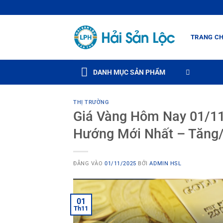
Bỏ
qua
nội
TRANG C
dung
DANH MỤC SẢN PHẨM
THỊ TRƯỜNG
Giá Vàng Hôm Nay 01/11:
Hướng Mới Nhất – Tăng/G
ĐĂNG VÀO
01/11/2025
BỞI
ADMIN HSL
01
Th11