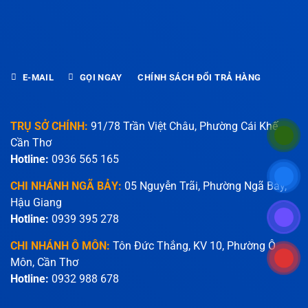
E-MAIL
GỌI NGAY
CHÍNH SÁCH ĐỔI TRẢ HÀNG
TRỤ SỞ CHÍNH:
91/78 Trần Việt Châu, Phường Cái Khế,
Cần Thơ
Hotline:
0936 565 165
CHI NHÁNH NGÃ BẢY:
05 Nguyễn Trãi, Phường Ngã Bảy,
Hậu Giang
Hotline:
0939 395 278
CHI NHÁNH Ô MÔN:
Tôn Đức Thắng, KV 10, Phường Ô
Môn, Cần Thơ
Hotline:
0932 988 678