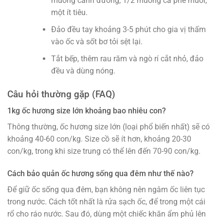
muỗng canh đường, 1/2 muỗng cà phê muối,
một ít tiêu.
Đảo đều tay khoảng 3-5 phút cho gia vị thấm
vào ốc và sốt bơ tỏi sệt lại.
Tắt bếp, thêm rau răm và ngò rí cắt nhỏ, đảo
đều và dùng nóng.
Câu hỏi thường gặp (FAQ)
1kg ốc hương size lớn khoảng bao nhiêu con?
Thông thường, ốc hương size lớn (loại phổ biến nhất) sẽ có
khoảng 40-60 con/kg. Size cồ sẽ ít hơn, khoảng 20-30
con/kg, trong khi size trung có thể lên đến 70-90 con/kg.
Cách bảo quản ốc hương sống qua đêm như thế nào?
Để giữ ốc sống qua đêm, bạn không nên ngâm ốc liên tục
trong nước. Cách tốt nhất là rửa sạch ốc, để trong một cái
rổ cho ráo nước. Sau đó, dùng một chiếc khăn ẩm phủ lên