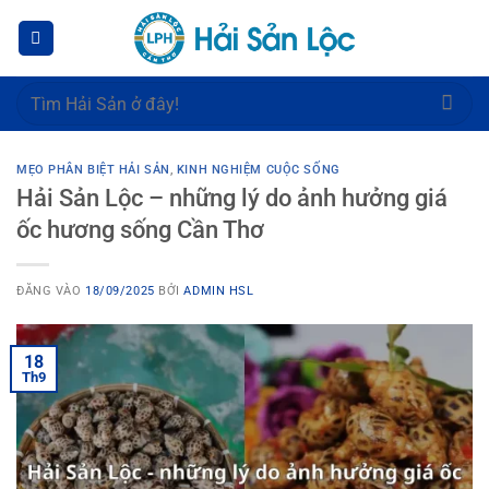
Bỏ
qua
nội
dung
Tìm
kiếm:
MẸO PHÂN BIỆT HẢI SẢN
,
KINH NGHIỆM CUỘC SỐNG
Hải Sản Lộc – những lý do ảnh hưởng giá
ốc hương sống Cần Thơ
ĐĂNG VÀO
18/09/2025
BỞI
ADMIN HSL
18
Th9