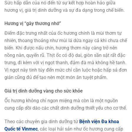
Sức hấp dẫn của nó đến từ sự kết hợp hoàn hảo giữa
hương vị, giá trị dinh dưỡng và sự đa dạng trong chế biến.
Hương vị “gây thương nhớ”
Điểm đặc trưng nhất của ốc hương chính là mùi thơm tự
nhiên, thoang thoảng như mùi lá dứa ngay cả khi chưa chế
biến. Khi được nấu chín, hương thơm này càng trở nên
nồng nàn, quyến rũ. Thịt ốc có độ dai, giòn sần sật rất đặc
trưng, đi kèm với vị ngọt thanh, đậm đà mà không hề tanh.
Vị ngọt này tinh túy đến mức chỉ cần luộc hoặc hấp sả đơn
giản cũng đủ để tạo nên một món ăn tuyệt phẩm.
Giá trị dinh dưỡng vàng cho sức khỏe
Ốc hương không chỉ ngon miệng mà còn là một nguồn
cung cấp dồi dào các chất dinh dưỡng thiết yếu cho cơ thể.
Theo các chuyên gia dinh dưỡng từ
Bệnh viện Đa khoa
Quốc tế Vinmec
, các loại hải sản như ốc hương cung cấp