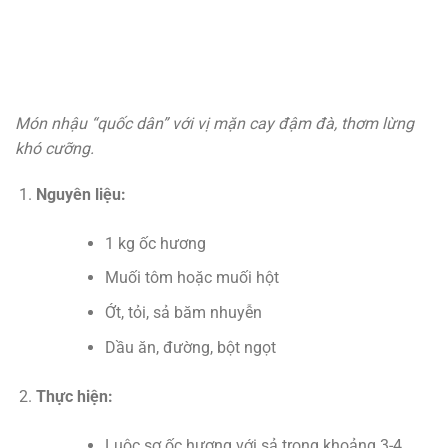
Món nhậu “quốc dân” với vị mặn cay đậm đà, thơm lừng
khó cưỡng.
Nguyên liệu:
1 kg ốc hương
Muối tôm hoặc muối hột
Ớt, tỏi, sả băm nhuyễn
Dầu ăn, đường, bột ngọt
Thực hiện:
Luộc sơ ốc hương với sả trong khoảng 3-4