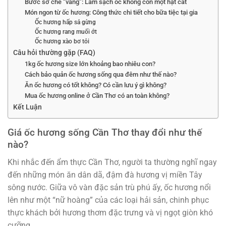
Bước sơ chế “vàng”: Làm sạch ốc không còn một hạt cát
Món ngon từ ốc hương: Công thức chi tiết cho bữa tiệc tại gia
Ốc hương hấp sả gừng
Ốc hương rang muối ớt
Ốc hương xào bơ tỏi
Câu hỏi thường gặp (FAQ)
1kg ốc hương size lớn khoảng bao nhiêu con?
Cách bảo quản ốc hương sống qua đêm như thế nào?
Ăn ốc hương có tốt không? Có cần lưu ý gì không?
Mua ốc hương online ở Cần Thơ có an toàn không?
Kết Luận
Giá ốc hương sống Cần Thơ thay đổi như thế
nào?
Khi nhắc đến ẩm thực Cần Thơ, người ta thường nghĩ ngay
đến những món ăn dân dã, đậm đà hương vị miền Tây
sông nước. Giữa vô vàn đặc sản trù phú ấy, ốc hương nổi
lên như một “nữ hoàng” của các loại hải sản, chinh phục
thực khách bởi hương thơm đặc trưng và vị ngọt giòn khó
cưỡng.