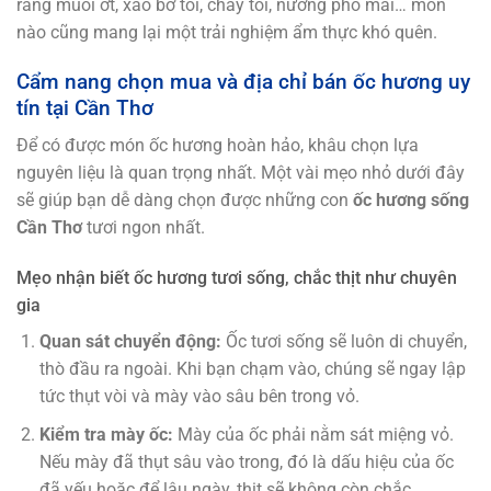
rang muối ớt, xào bơ tỏi, cháy tỏi, nướng phô mai… món
nào cũng mang lại một trải nghiệm ẩm thực khó quên.
Cẩm nang chọn mua và địa chỉ bán ốc hương uy
tín tại Cần Thơ
Để có được món ốc hương hoàn hảo, khâu chọn lựa
nguyên liệu là quan trọng nhất. Một vài mẹo nhỏ dưới đây
sẽ giúp bạn dễ dàng chọn được những con
ốc hương sống
Cần Thơ
tươi ngon nhất.
Mẹo nhận biết ốc hương tươi sống, chắc thịt như chuyên
gia
Quan sát chuyển động:
Ốc tươi sống sẽ luôn di chuyển,
thò đầu ra ngoài. Khi bạn chạm vào, chúng sẽ ngay lập
tức thụt vòi và mày vào sâu bên trong vỏ.
Kiểm tra mày ốc:
Mày của ốc phải nằm sát miệng vỏ.
Nếu mày đã thụt sâu vào trong, đó là dấu hiệu của ốc
đã yếu hoặc để lâu ngày, thịt sẽ không còn chắc.