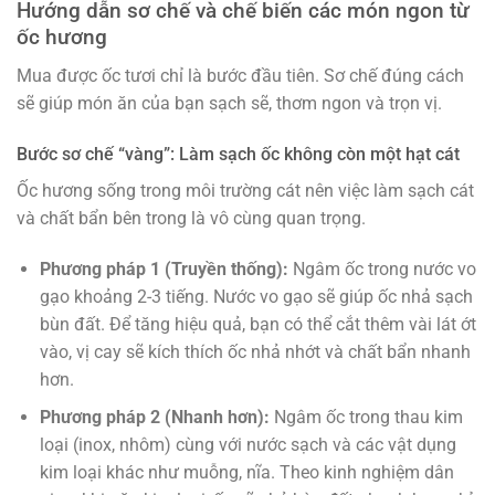
Hướng dẫn sơ chế và chế biến các món ngon từ
ốc hương
Mua được ốc tươi chỉ là bước đầu tiên. Sơ chế đúng cách
sẽ giúp món ăn của bạn sạch sẽ, thơm ngon và trọn vị.
Bước sơ chế “vàng”: Làm sạch ốc không còn một hạt cát
Ốc hương sống trong môi trường cát nên việc làm sạch cát
và chất bẩn bên trong là vô cùng quan trọng.
Phương pháp 1 (Truyền thống):
Ngâm ốc trong nước vo
gạo khoảng 2-3 tiếng. Nước vo gạo sẽ giúp ốc nhả sạch
bùn đất. Để tăng hiệu quả, bạn có thể cắt thêm vài lát ớt
vào, vị cay sẽ kích thích ốc nhả nhớt và chất bẩn nhanh
hơn.
Phương pháp 2 (Nhanh hơn):
Ngâm ốc trong thau kim
loại (inox, nhôm) cùng với nước sạch và các vật dụng
kim loại khác như muỗng, nĩa. Theo kinh nghiệm dân