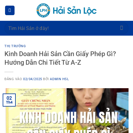
Bỏ
qua
nội
dung
Tìm
kiếm:
THỊ TRƯỜNG
Kinh Doanh Hải Sản Cần Giấy Phép Gì?
Hướng Dẫn Chi Tiết Từ A-Z
ĐĂNG VÀO
02/04/2025
BỞI
ADMIN HSL
02
Th4