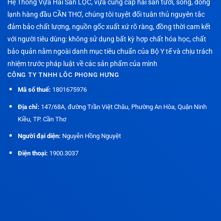
Hệ Thống Vựa Hải Sản LỘC, vựa cung cấp hải sản tươi, sống, đông
lạnh hàng đầu CẦN THƠ, chúng tôi tuyệt đối tuân thủ nguyên tắc
đảm bảo chất lượng, nguồn gốc xuất xứ rõ ràng, đồng thời cam kết
với người tiêu dùng: không sử dụng bất kỳ hợp chất hóa học, chất
bảo quản nằm ngoài danh mục tiêu chuẩn của Bộ Y tế và chịu trách
nhiệm trước pháp luật về các sản phẩm của mình
CÔNG TY TNHH LÔC PHONG HƯNG
Mã số thuế:
1801675976
Địa chỉ:
147/68A, đường Trần Việt Châu, Phường An Hòa, Quận Ninh
Kiều, TP. Cần Thơ
Người đại diện:
Nguyễn Hồng Nguyệt
Điện thoại:
1900.3037