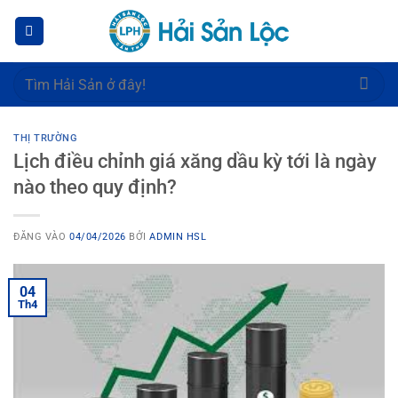
Bỏ
qua
nội
dung
Tìm
kiếm:
THỊ TRƯỜNG
Lịch điều chỉnh giá xăng dầu kỳ tới là ngày
nào theo quy định?
ĐĂNG VÀO
04/04/2026
BỞI
ADMIN HSL
04
Th4