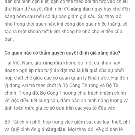
đến khi bình cạn kiệt, bạn có thể theo dõi tin tức vào chiều
thứ Năm để quyết định nên đổ
xăng dầu
ngay hay chờ đến
sáng hôm sau nếu có dự báo giảm giá sâu. Sự thay đổi
nhỏ trong thói quen này, khi cộng dồn qua nhiều tháng, sẽ
tạo ra một khoản tiết kiệm không hề nhỏ cho ví tiền của
bạn.
Cơ quan nào có thẩm quyền quyết định giá xăng dầu?
Tại Việt Nam, giá
xăng dầu
không do một cá nhân hay
doanh nghiệp nào tự ý áp đặt mà là kết quả của sự phối
hợp chặt chẽ giữa các cơ quan quản lý Nhà nước. Hai đơn
vị đóng vai trò then chốt là Bộ Công Thương và Bộ Tài
chính. Trong đó, Bộ Công Thương chịu trách nhiệm chính
về việc điều tiết cung cầu, đảm bảo an ninh năng lượng và
tính toán mức giá cơ sở dựa trên các yếu tố đầu vào.
Bộ Tài chính phối hợp trong việc giám sát các loại thuế, phí
và Quỹ bình ổn giá
xăng dầu
. Mọi thay đổi về giá bán lẻ