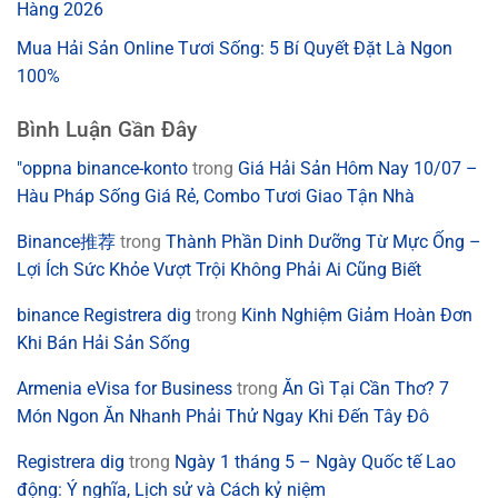
Hàng 2026
Mua Hải Sản Online Tươi Sống: 5 Bí Quyết Đặt Là Ngon
100%
Bình Luận Gần Đây
"oppna binance-konto
trong
Giá Hải Sản Hôm Nay 10/07 –
Hàu Pháp Sống Giá Rẻ, Combo Tươi Giao Tận Nhà
Binance推荐
trong
Thành Phần Dinh Dưỡng Từ Mực Ống –
Lợi Ích Sức Khỏe Vượt Trội Không Phải Ai Cũng Biết
binance Registrera dig
trong
Kinh Nghiệm Giảm Hoàn Đơn
Khi Bán Hải Sản Sống
Armenia eVisa for Business
trong
Ăn Gì Tại Cần Thơ? 7
Món Ngon Ăn Nhanh Phải Thử Ngay Khi Đến Tây Đô
Registrera dig
trong
Ngày 1 tháng 5 – Ngày Quốc tế Lao
động: Ý nghĩa, Lịch sử và Cách kỷ niệm