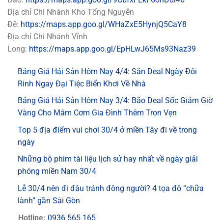
Địa chỉ Chi Nhánh Kho Tổng Nguyễn
Đệ:
https://maps.app.goo.gl/WHaZxE5HynjQ5CaY8
Địa chỉ Chi Nhánh Vĩnh
Long:
https://maps.app.goo.gl/EpHLwJ65Ms93Naz39
Bảng Giá Hải Sản Hôm Nay 4/4: Săn Deal Ngày Đôi
Rinh Ngay Đại Tiệc Biển Khơi Về Nhà
Bảng Giá Hải Sản Hôm Nay 3/4: Bão Deal Sốc Giảm Giờ
Vàng Cho Mâm Cơm Gia Đình Thêm Trọn Vẹn
Top 5 địa điểm vui chơi 30/4 ở miền Tây đi về trong
ngày
Những bộ phim tài liệu lịch sử hay nhất về ngày giải
phóng miền Nam 30/4
Lễ 30/4 nên đi đâu tránh đông người? 4 tọa độ “chữa
lành” gần Sài Gòn
Hotline:
0936 565 165