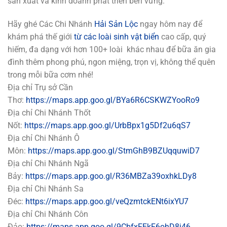
sản xuất và kinh doanh phát triển bền vững.
Hãy ghé Các Chi Nhánh
Hải Sản Lộc
ngay hôm nay để
khám phá thế giới
từ các loài sinh vật biển
cao cấp, quý
hiếm, đa dạng với hơn 100+ loài khác nhau để bữa ăn gia
đình thêm phong phú, ngon miệng, trọn vị, không thể quên
trong mỗi bữa cơm nhé!
Địa chỉ Trụ sở Cần
Thơ:
https://maps.app.goo.gl/BYa6R6CSKWZYooRo9
Địa chỉ Chi Nhánh Thốt
Nốt:
https://maps.app.goo.gl/UrbBpx1g5Df2u6qS7
Địa chỉ Chi Nhánh Ô
Môn:
https://maps.app.goo.gl/StmGhB9BZUqquwiD7
Địa chỉ Chi Nhánh Ngã
Bảy:
https://maps.app.goo.gl/R36MBZa39oxhkLDy8
Địa chỉ Chi Nhánh Sa
Đéc:
https://maps.app.goo.gl/veQzmtckENt6ixYU7
Địa chỉ Chi Nhánh Côn
Đảo:
https://maps.app.goo.gl/9CbfxFEkF6ohD8i46