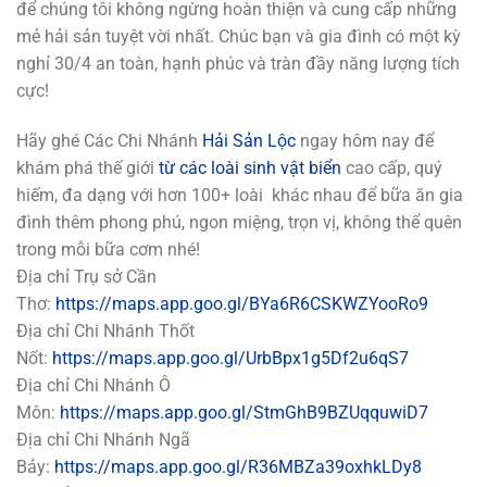
để chúng tôi không ngừng hoàn thiện và cung cấp những
mẻ hải sản tuyệt vời nhất. Chúc bạn và gia đình có một kỳ
nghỉ 30/4 an toàn, hạnh phúc và tràn đầy năng lượng tích
cực!
Hãy ghé Các Chi Nhánh
Hải Sản Lộc
ngay hôm nay để
khám phá thế giới
từ các loài sinh vật biển
cao cấp, quý
hiếm, đa dạng với hơn 100+ loài khác nhau để bữa ăn gia
đình thêm phong phú, ngon miệng, trọn vị, không thể quên
trong mỗi bữa cơm nhé!
Địa chỉ Trụ sở Cần
Thơ:
https://maps.app.goo.gl/BYa6R6CSKWZYooRo9
Địa chỉ Chi Nhánh Thốt
Nốt:
https://maps.app.goo.gl/UrbBpx1g5Df2u6qS7
Địa chỉ Chi Nhánh Ô
Môn:
https://maps.app.goo.gl/StmGhB9BZUqquwiD7
Địa chỉ Chi Nhánh Ngã
Bảy:
https://maps.app.goo.gl/R36MBZa39oxhkLDy8