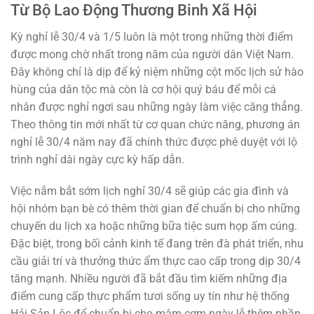
Từ Bộ Lao Động Thương Binh Xã Hội
Kỳ nghỉ lễ 30/4 và 1/5 luôn là một trong những thời điểm
được mong chờ nhất trong năm của người dân Việt Nam.
Đây không chỉ là dịp để kỷ niệm những cột mốc lịch sử hào
hùng của dân tộc mà còn là cơ hội quý báu để mỗi cá
nhân được nghỉ ngơi sau những ngày làm việc căng thẳng.
Theo thông tin mới nhất từ cơ quan chức năng, phương án
nghỉ lễ 30/4 năm nay đã chính thức được phê duyệt với lộ
trình nghỉ dài ngày cực kỳ hấp dẫn.
Việc nắm bắt sớm lịch nghỉ 30/4 sẽ giúp các gia đình và
hội nhóm bạn bè có thêm thời gian để chuẩn bị cho những
chuyến du lịch xa hoặc những bữa tiệc sum họp ấm cúng.
Đặc biệt, trong bối cảnh kinh tế đang trên đà phát triển, nhu
cầu giải trí và thưởng thức ẩm thực cao cấp trong dịp 30/4
tăng mạnh. Nhiều người đã bắt đầu tìm kiếm những địa
điểm cung cấp thực phẩm tươi sống uy tín như hệ thống
Hải Sản Lộc để chuẩn bị cho mâm cơm ngày lễ thêm phần