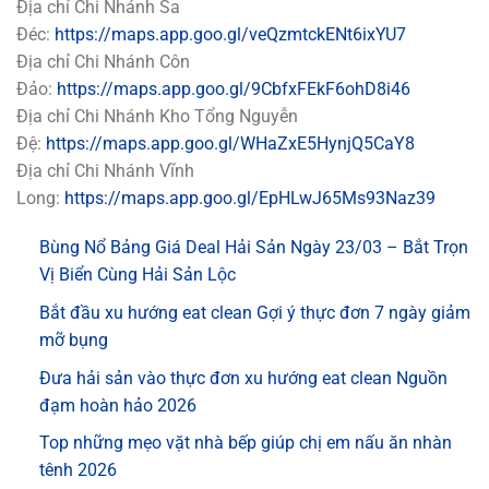
Địa chỉ Chi Nhánh Sa
Đéc:
https://maps.app.goo.gl/veQzmtckENt6ixYU7
Địa chỉ Chi Nhánh Côn
Đảo:
https://maps.app.goo.gl/9CbfxFEkF6ohD8i46
Địa chỉ Chi Nhánh Kho Tổng Nguyễn
Đệ:
https://maps.app.goo.gl/WHaZxE5HynjQ5CaY8
Địa chỉ Chi Nhánh Vĩnh
Long:
https://maps.app.goo.gl/EpHLwJ65Ms93Naz39
Bùng Nổ Bảng Giá Deal Hải Sản Ngày 23/03 – Bắt Trọn
Vị Biển Cùng Hải Sản Lộc
Bắt đầu xu hướng eat clean Gợi ý thực đơn 7 ngày giảm
mỡ bụng
Đưa hải sản vào thực đơn xu hướng eat clean Nguồn
đạm hoàn hảo 2026
Top những mẹo vặt nhà bếp giúp chị em nấu ăn nhàn
tênh 2026