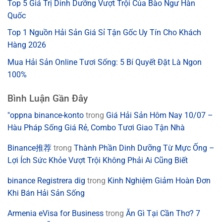
Top 5 Giá Trị Dinh Dưỡng Vượt Trội Của Bào Ngư Hàn
Quốc
Top 1 Nguồn Hải Sản Giá Sỉ Tận Gốc Uy Tín Cho Khách
Hàng 2026
Mua Hải Sản Online Tươi Sống: 5 Bí Quyết Đặt Là Ngon
100%
Bình Luận Gần Đây
"oppna binance-konto
trong
Giá Hải Sản Hôm Nay 10/07 –
Hàu Pháp Sống Giá Rẻ, Combo Tươi Giao Tận Nhà
Binance推荐
trong
Thành Phần Dinh Dưỡng Từ Mực Ống –
Lợi Ích Sức Khỏe Vượt Trội Không Phải Ai Cũng Biết
binance Registrera dig
trong
Kinh Nghiệm Giảm Hoàn Đơn
Khi Bán Hải Sản Sống
Armenia eVisa for Business
trong
Ăn Gì Tại Cần Thơ? 7