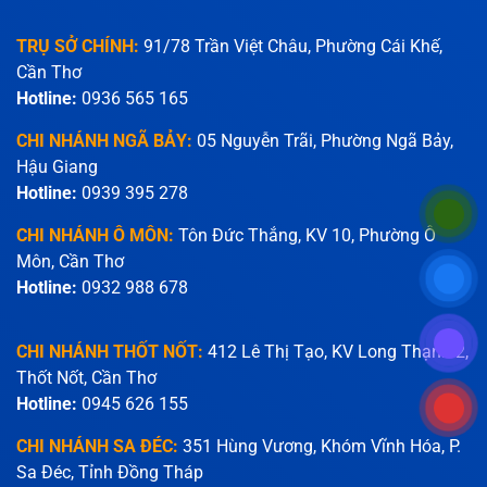
TRỤ SỞ CHÍNH:
91/78 Trần Việt Châu, Phường Cái Khế,
Cần Thơ
Hotline:
0936 565 165
CHI NHÁNH NGÃ BẢY:
05 Nguyễn Trãi, Phường Ngã Bảy,
Hậu Giang
Hotline:
0939 395 278
CHI NHÁNH Ô MÔN:
Tôn Đức Thắng, KV 10, Phường Ô
Môn, Cần Thơ
Hotline:
0932 988 678
CHI NHÁNH THỐT NỐT:
412 Lê Thị Tạo, KV Long Thạnh 2,
Thốt Nốt, Cần Thơ
Hotline:
0945 626 155
CHI NHÁNH SA ĐÉC:
351 Hùng Vương, Khóm Vĩnh Hóa, P.
Sa Đéc, Tỉnh Đồng Tháp