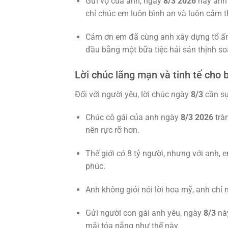
Gửi vợ của anh, ngày
8/3 2026
này anh 
chỉ chúc em luôn bình an và luôn cảm t
Cảm ơn em đã cùng anh xây dựng tổ 
đầu bằng một bữa tiệc hải sản thịnh so
Lời chúc lãng mạn và tinh tế cho 
Đối với người yêu, lời chúc ngày
8/3
cần sự
Chúc cô gái của anh ngày
8/3 2026
trà
nên rực rỡ hơn.
Thế giới có 8 tỷ người, nhưng với anh,
phúc.
Anh không giỏi nói lời hoa mỹ, anh ch
Gửi người con gái anh yêu, ngày
8/3
này
mãi tỏa nắng như thế này.