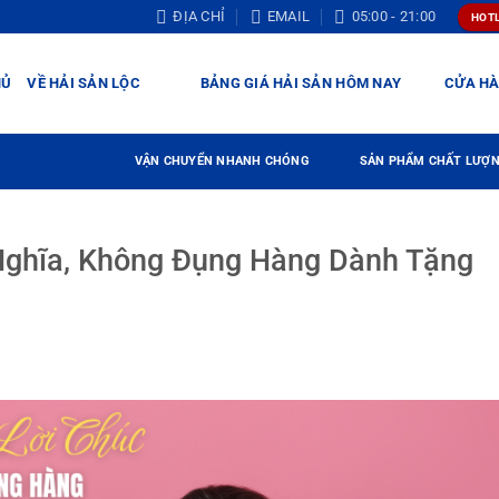
ĐỊA CHỈ
EMAIL
05:00 - 21:00
HOTL
HỦ
VỀ HẢI SẢN LỘC
BẢNG GIÁ HẢI SẢN HÔM NAY
CỬA H
VẬN CHUYỂN NHANH CHÓNG
SẢN PHẨM CHẤT LƯỢ
 Nghĩa, Không Đụng Hàng Dành Tặng