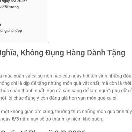
o ngày 8/3 2026?
i đối tượng
m
 lòng phái đẹp
 Nghĩa, Không Đụng Hàng Dành Tặng
ủa mùa xuân và cả sự nôn nao của ngày hội tôn vinh những đóa
ông chỉ là dịp để tặng những món quà vật chất, mà còn là thời
i chúc chân thành nhất. Bạn đã sẵn sàng để làm người phụ nữ c
ột lời chúc đúng ý còn đáng giá hơn vạn món quà xa xỉ.
ng một không gian ấm cúng, thưởng thức những món quà tinh túy
n ngày
8/3
năm nay sẽ trở thành kỷ niệm khó quên.