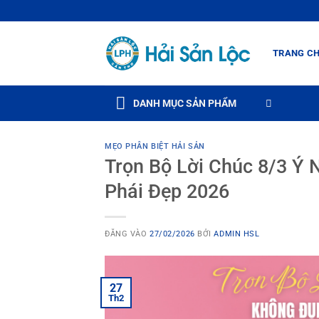
Bỏ
qua
nội
TRANG C
dung
DANH MỤC SẢN PHẨM
MẸO PHÂN BIỆT HẢI SẢN
Trọn Bộ Lời Chúc 8/3 Ý
Phái Đẹp 2026
ĐĂNG VÀO
27/02/2026
BỞI
ADMIN HSL
27
Th2