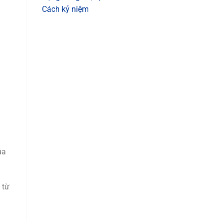
Cách kỷ niệm
ủa
 từ