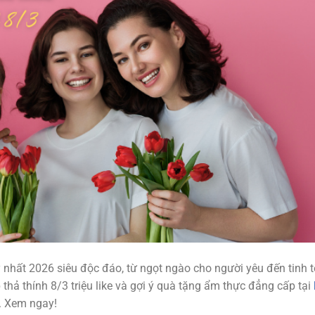
nhất 2026 siêu độc đáo, từ ngọt ngào cho người yêu đến tinh t
thả thính 8/3 triệu like và gợi ý quà tặng ẩm thực đẳng cấp tại
. Xem ngay!