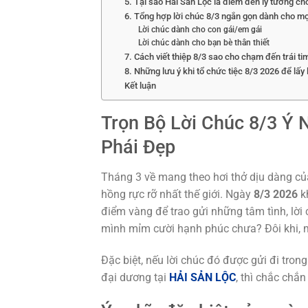
5. Tại sao Hải Sản Lộc là điểm đến lý tưởng ch
6. Tổng hợp lời chúc 8/3 ngắn gọn dành cho mọ
Lời chúc dành cho con gái/em gái
Lời chúc dành cho bạn bè thân thiết
7. Cách viết thiệp 8/3 sao cho chạm đến trái ti
8. Những lưu ý khi tổ chức tiệc 8/3 2026 để lấy
Kết luận
Trọn Bộ Lời Chúc 8/3 Ý
Phái Đẹp
Tháng 3 về mang theo hơi thở dịu dàng c
hồng rực rỡ nhất thế giới. Ngày
8/3 2026
kh
điểm vàng để trao gửi những tâm tình, lờ
mình mỉm cười hạnh phúc chưa? Đôi khi, m
Đặc biệt, nếu lời chúc đó được gửi đi tro
đại dương tại
HẢI SẢN LỘC
, thì chắc chắ