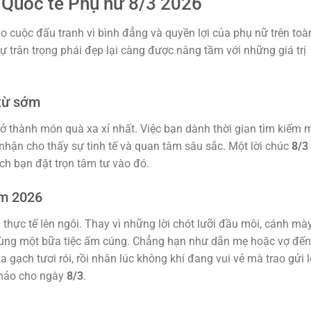
y Quốc tế Phụ nữ 8/3 2026
ho cuộc đấu tranh vì bình đẳng và quyền lợi của phụ nữ trên toà
sự trân trọng phái đẹp lại càng được nâng tầm với những giá trị
 từ sớm
rở thành món quà xa xỉ nhất. Việc bạn dành thời gian tìm kiếm 
nhận cho thấy sự tinh tế và quan tâm sâu sắc. Một lời chúc
8/3
h bạn đặt trọn tâm tư vào đó.
ăm 2026
 thực tế lên ngôi. Thay vì những lời chót lưỡi đầu môi, cánh mà
 cùng một bữa tiệc ấm cúng. Chẳng hạn như dẫn mẹ hoặc vợ đến
gạch tươi rói, rồi nhân lúc không khí đang vui vẻ mà trao gửi l
 hảo cho ngày
8/3
.