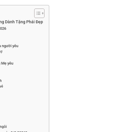
àng Dành Tặng Phái Đẹp
2026
à người yêu
vợ
g Mẹ yêu
nh
vẻ
 ngôi