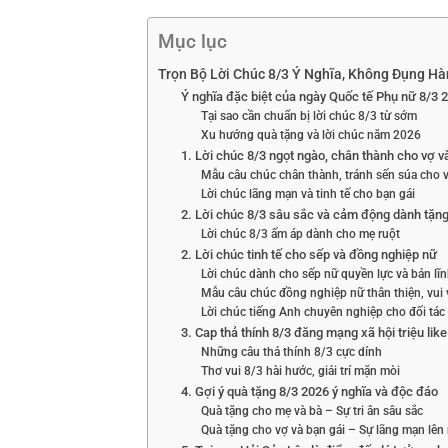
Mục lục
Trọn Bộ Lời Chúc 8/3 Ý Nghĩa, Không Đụng H
Ý nghĩa đặc biệt của ngày Quốc tế Phụ nữ 8/3 
Tại sao cần chuẩn bị lời chúc 8/3 từ sớm
Xu hướng quà tặng và lời chúc năm 2026
1. Lời chúc 8/3 ngọt ngào, chân thành cho vợ v
Mẫu câu chúc chân thành, tránh sến súa cho 
Lời chúc lãng mạn và tinh tế cho bạn gái
2. Lời chúc 8/3 sâu sắc và cảm động dành tặn
Lời chúc 8/3 ấm áp dành cho mẹ ruột
2. Lời chúc tinh tế cho sếp và đồng nghiệp nữ
Lời chúc dành cho sếp nữ quyền lực và bản lĩ
Mẫu câu chúc đồng nghiệp nữ thân thiện, vui 
Lời chúc tiếng Anh chuyên nghiệp cho đối tác
3. Cap thả thính 8/3 đăng mạng xã hội triệu like
Những câu thả thính 8/3 cực dính
Thơ vui 8/3 hài hước, giải trí mặn mòi
4. Gợi ý quà tặng 8/3 2026 ý nghĩa và độc đáo
Quà tặng cho mẹ và bà – Sự tri ân sâu sắc
Quà tặng cho vợ và bạn gái – Sự lãng mạn lên