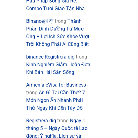
Hàu Pháp Sống Giá Rẻ,
Combo Tươi Giao Tận Nhà
Binance推荐
trong
Thành
Phần Dinh Dưỡng Từ Mực
Ống – Lợi Ích Sức Khỏe Vượt
Trội Không Phải Ai Cũng Biết
binance Registrera dig
trong
Kinh Nghiệm Giảm Hoàn Đơn
Khi Bán Hải Sản Sống
Armenia eVisa for Business
trong
Ăn Gì Tại Cần Thơ? 7
Món Ngon Ăn Nhanh Phải
Thử Ngay Khi Đến Tây Đô
Registrera dig
trong
Ngày 1
tháng 5 – Ngày Quốc tế Lao
động: Ý nghĩa, Lịch sử và