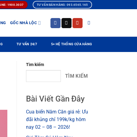
INE: 1900.3037
TƯ VẤN BÁN HÀNG: 093.6565.165
ÀNG
GỐC NHÀ LỘC
NG
TƯ VẤN 24/7
5+ HỆ THỐNG CỬA HÀNG
Tìm kiếm
TÌM KIẾM
Bài Viết Gần Đây
Cua biển Năm Căn giá rẻ: Ưu
đãi khủng chỉ 199k/kg hôm
nay 02 – 08 – 2026!