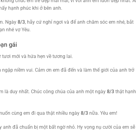
không chúc em trẻ đẹp mãi mãi, vì với anh em luôn đẹp nhất. 
hấy hạnh phúc khi ở bên anh.
ấm. Ngày
8/3
, hãy cứ nghỉ ngơi và để anh chăm sóc em nhé, bắt
ạn nhé vợ Yêu.
bạn gái
 tươi mới và hứa hẹn về tương lai.
n ngập niềm vui. Cảm ơn em đã đến và làm thế giới của anh trở
 em là duy nhất. Chúc công chúa của anh một ngày
8/3
thật hạnh
ỉ muốn cùng em đi qua thật nhiều ngày
8/3
nữa. Yêu em!
 anh đã chuẩn bị một bất ngờ nhỏ. Hy vọng nụ cười của em sẽ