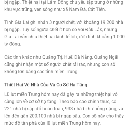
bị ngập. Thiệt hại tại Lâm Đồng chủ yếu tập trung ở những
khu vực trũng, ven sông như xã Nam Đà, Cát Tiên.
Tỉnh Gia Lai ghi nhận 3 người chết, với khoảng 19.200 nhà
bị ngập. Tuy số người chết ít hơn so với Đắk Lắk, nhưng
Gia Lai vẫn chịu thiệt hại kinh tế lớn, ước tính khoảng 1.000
tỷ đồng.
Các tỉnh khác như Quảng Trị, Huế, Đà Nẵng, Quảng Ngãi
cũng ghi nhận một số người chết rải rác, nhưng con số
không lớn bằng các tỉnh miền Trung.
Thiệt Hại Về Nhà Cửa Và Cơ Sở Hạ Tầng
Lũ lụt miền Trung hôm nay đã gây ra những thiệt hại vô
cùng lớn về cơ sở hạ tầng. Theo báo cáo chính thức, có
221 nhà bị sập đổ hoàn toàn, 933 nhà bị hư hỏng nặng, và
lên đến gần 200.100 nhà bị ngập sâu. Con số này cho thấy
mức độ tàn phá của lũ lụt miền Trung hôm nay.