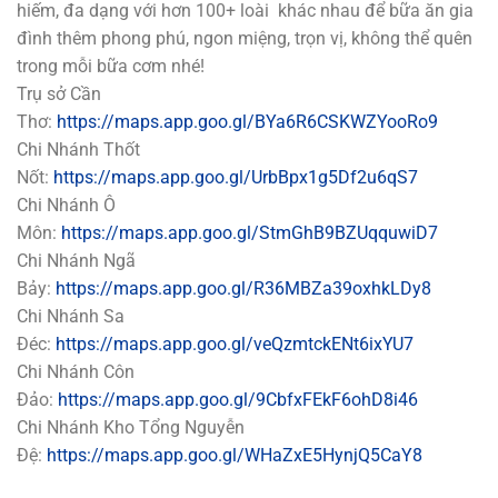
hiếm, đa dạng với hơn 100+ loài khác nhau để bữa ăn gia
đình thêm phong phú, ngon miệng, trọn vị, không thể quên
trong mỗi bữa cơm nhé!
Trụ sở Cần
Thơ:
https://maps.app.goo.gl/BYa6R6CSKWZYooRo9
Chi Nhánh Thốt
Nốt:
https://maps.app.goo.gl/UrbBpx1g5Df2u6qS7
Chi Nhánh Ô
Môn:
https://maps.app.goo.gl/StmGhB9BZUqquwiD7
Chi Nhánh Ngã
Bảy:
https://maps.app.goo.gl/R36MBZa39oxhkLDy8
Chi Nhánh Sa
Đéc:
https://maps.app.goo.gl/veQzmtckENt6ixYU7
Chi Nhánh Côn
Đảo:
https://maps.app.goo.gl/9CbfxFEkF6ohD8i46
Chi Nhánh Kho Tổng Nguyễn
Đệ:
https://maps.app.goo.gl/WHaZxE5HynjQ5CaY8