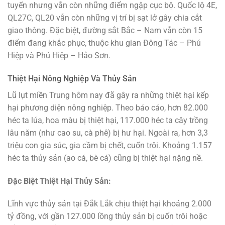
tuyến nhưng vẫn còn những điểm ngập cục bộ. Quốc lộ 4E,
QL27C, QL20 vẫn còn những vị trí bị sạt lở gây chia cắt
giao thông. Đặc biệt, đường sắt Bắc – Nam vẫn còn 15
điểm đang khắc phục, thuộc khu gian Đông Tác – Phú
Hiệp và Phú Hiệp – Hảo Sơn.
Thiệt Hại Nông Nghiệp Và Thủy Sản
Lũ lụt miền Trung hôm nay đã gây ra những thiệt hại kếp
hại phương diện nông nghiệp. Theo báo cáo, hơn 82.000
héc ta lúa, hoa màu bị thiệt hại, 117.000 héc ta cây trồng
lâu năm (như cao su, cà phê) bị hư hại. Ngoài ra, hơn 3,3
triệu con gia súc, gia cầm bị chết, cuốn trôi. Khoảng 1.157
héc ta thủy sản (ao cá, bè cá) cũng bị thiệt hại nặng nề.
Đặc Biệt Thiệt Hại Thủy Sản:
Lĩnh vực thủy sản tại Đắk Lắk chịu thiệt hại khoảng 2.000
tỷ đồng, với gần 127.000 lồng thủy sản bị cuốn trôi hoặc