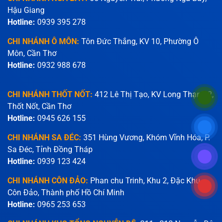
Hậu Giang
Hotline:
0939 395 278
CHI NHÁNH Ô MÔN:
Tôn Đức Thắng, KV 10, Phường Ô
Môn, Cần Thơ
Hotline:
0932 988 678
CHI NHÁNH THỐT NỐT:
412 Lê Thị Tạo, KV Long Thạnh 2,
Thốt Nốt, Cần Thơ
Hotline:
0945 626 155
CHI NHÁNH SA ĐÉC:
351 Hùng Vương, Khóm Vĩnh Hóa, P.
Sa Đéc, Tỉnh Đồng Tháp
Hotline:
0939 123 424
CHI NHÁNH CÔN ĐẢO:
Phan chu Trinh, Khu 2, Đặc Khu
Côn Đảo, Thành phố Hồ Chí Minh
Hotline:
0965 253 653