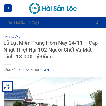
Bỏ
qua
nội
dung
Tìm
kiếm:
THỊ TRƯỜNG
Lũ Lụt Miền Trung Hôm Nay 24/11 – Cập
Nhật Thiệt Hại 102 Người Chết Và Mất
Tích, 13.000 Tỷ Đồng
ĐĂNG VÀO
24/11/2025
BỞI
ADMIN HSL
24
Th11