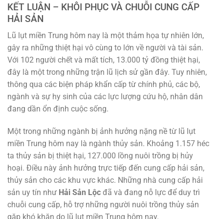
KẾT LUẬN – KHÔI PHỤC VÀ CHUỖI CUNG CẤP
HẢI SẢN
Lũ lụt miền Trung hôm nay là một thảm họa tự nhiên lớn,
gây ra những thiệt hại vô cùng to lớn về người và tài sản.
Với 102 người chết và mất tích, 13.000 tỷ đồng thiệt hại,
đây là một trong những trận lũ lịch sử gần đây. Tuy nhiên,
thông qua các biện pháp khẩn cấp từ chính phủ, các bộ,
ngành và sự hy sinh của các lực lượng cứu hộ, nhân dân
đang dần ổn định cuộc sống.
Một trong những ngành bị ảnh hưởng nặng nề từ lũ lụt
miền Trung hôm nay là ngành thủy sản. Khoảng 1.157 héc
ta thủy sản bị thiệt hại, 127.000 lồng nuôi trồng bị hủy
hoại. Điều này ảnh hưởng trực tiếp đến cung cấp hải sản,
thủy sản cho các khu vực khác. Những nhà cung cấp hải
sản uy tín như
Hải Sản Lộc
đã và đang nỗ lực để duy trì
chuỗi cung cấp, hỗ trợ những người nuôi trồng thủy sản
gặp khó khăn do lũ lụt miền Trung hôm nay.