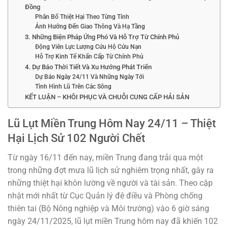
Đồng
Phân Bổ Thiệt Hại Theo Từng Tỉnh
Ảnh Hưởng Đến Giao Thông Và Hạ Tầng
3. Những Biện Pháp Ứng Phó Và Hỗ Trợ Từ Chính Phủ
Động Viên Lực Lượng Cứu Hộ Cứu Nạn
Hỗ Trợ Kinh Tế Khẩn Cấp Từ Chính Phủ
4. Dự Báo Thời Tiết Và Xu Hướng Phát Triển
Dự Báo Ngày 24/11 Và Những Ngày Tới
Tình Hình Lũ Trên Các Sông
KẾT LUẬN – KHÔI PHỤC VÀ CHUỖI CUNG CẤP HẢI SẢN
Lũ Lụt Miền Trung Hôm Nay 24/11 – Thiệt
Hại Lịch Sử 102 Người Chết
Từ ngày 16/11 đến nay, miền Trung đang trải qua một
trong những đợt mưa lũ lịch sử nghiêm trọng nhất, gây ra
những thiệt hại khôn lường về người và tài sản. Theo cập
nhật mới nhất từ Cục Quản lý đê điều và Phòng chống
thiên tai (Bộ Nông nghiệp và Môi trường) vào 6 giờ sáng
ngày 24/11/2025, lũ lụt miền Trung hôm nay đã khiến 102