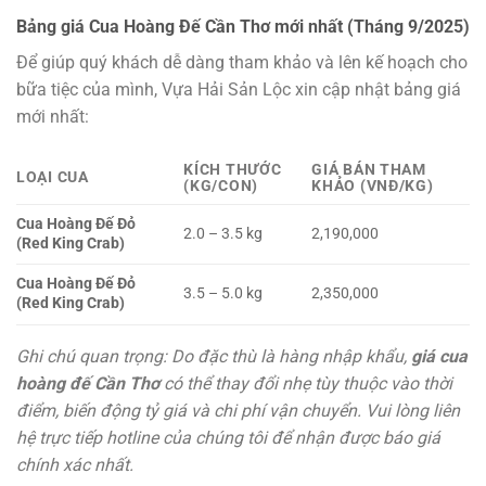
Bảng giá Cua Hoàng Đế Cần Thơ mới nhất (Tháng 9/2025)
Để giúp quý khách dễ dàng tham khảo và lên kế hoạch cho
bữa tiệc của mình, Vựa Hải Sản Lộc xin cập nhật bảng giá
mới nhất:
KÍCH THƯỚC
GIÁ BÁN THAM
LOẠI CUA
(KG/CON)
KHẢO (VNĐ/KG)
Cua Hoàng Đế Đỏ
2.0 – 3.5 kg
2,190,000
(Red King Crab)
Cua Hoàng Đế Đỏ
3.5 – 5.0 kg
2,350,000
(Red King Crab)
Ghi chú quan trọng: Do đặc thù là hàng nhập khẩu,
giá cua
hoàng đế Cần Thơ
có thể thay đổi nhẹ tùy thuộc vào thời
điểm, biến động tỷ giá và chi phí vận chuyển. Vui lòng liên
hệ trực tiếp hotline của chúng tôi để nhận được báo giá
chính xác nhất.