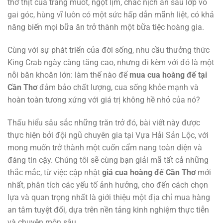
thớ thịt cua trắng muốt, ngọt lịm, chắc nịch ẩn sau lớp vỏ
gai góc, hùng vĩ luôn có một sức hấp dẫn mãnh liệt, có khả
năng biến mọi bữa ăn trở thành một bữa tiệc hoàng gia.
Cùng với sự phát triển của đời sống, nhu cầu thưởng thức
King Crab ngày càng tăng cao, nhưng đi kèm với đó là một
nỗi băn khoăn lớn: làm thế nào để
mua cua hoàng đế tại
Cần Thơ
đảm bảo chất lượng, cua sống khỏe mạnh và
hoàn toàn tương xứng với giá trị không hề nhỏ của nó?
Thấu hiểu sâu sắc những trăn trở đó, bài viết này được
thực hiện bởi đội ngũ chuyên gia tại Vựa Hải Sản Lộc, với
mong muốn trở thành một cuốn cẩm nang toàn diện và
đáng tin cậy. Chúng tôi sẽ cùng bạn giải mã tất cả những
thắc mắc, từ việc cập nhật
giá cua hoàng đế Cần Thơ
mới
nhất, phân tích các yếu tố ảnh hưởng, cho đến cách chọn
lựa và quan trọng nhất là giới thiệu một địa chỉ mua hàng
an tâm tuyệt đối, dựa trên nền tảng kinh nghiệm thực tiễn
và chuyên môn sâu.