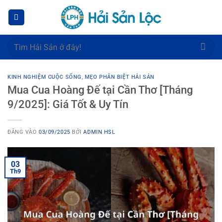
Bỏ
qua
nội
dung
Tìm
kiếm:
KINH NGHIỆM CUỘC SỐNG
,
MẸO PHÂN BIỆT HẢI SẢN
Mua Cua Hoàng Đế tại Cần Thơ [Tháng
9/2025]: Giá Tốt & Uy Tín
ĐĂNG VÀO
03/09/2025
BỞI
ADMIN HSL
03
Th9