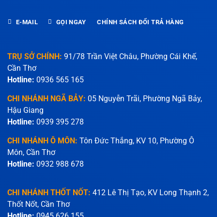
E-MAIL
GỌI NGAY
CHÍNH SÁCH ĐỔI TRẢ HÀNG
TRỤ SỞ CHÍNH:
91/78 Trần Việt Châu, Phường Cái Khế,
Cần Thơ
Hotline:
0936 565 165
CHI NHÁNH NGÃ BẢY:
05 Nguyễn Trãi, Phường Ngã Bảy,
Hậu Giang
Hotline:
0939 395 278
CHI NHÁNH Ô MÔN:
Tôn Đức Thắng, KV 10, Phường Ô
Môn, Cần Thơ
Hotline:
0932 988 678
CHI NHÁNH THỐT NỐT:
412 Lê Thị Tạo, KV Long Thạnh 2,
Thốt Nốt, Cần Thơ
Hotline:
0945 626 155