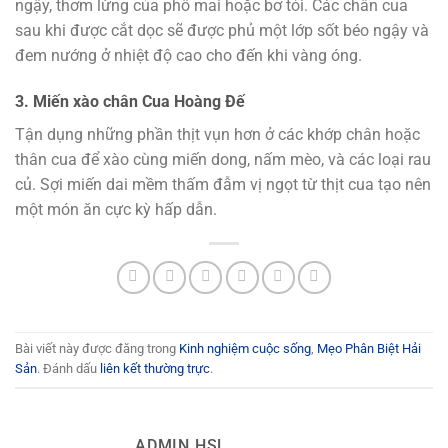
ngậy, thơm lừng của phô mai hoặc bơ tỏi. Các chân cua
sau khi được cắt dọc sẽ được phủ một lớp sốt béo ngậy và
đem nướng ở nhiệt độ cao cho đến khi vàng óng.
3. Miến xào chân Cua Hoàng Đế
Tận dụng những phần thịt vụn hơn ở các khớp chân hoặc
thân cua để xào cùng miến dong, nấm mèo, và các loại rau
củ. Sợi miến dai mềm thấm đẫm vị ngọt từ thịt cua tạo nên
một món ăn cực kỳ hấp dẫn.
Bài viết này được đăng trong
Kinh nghiệm cuộc sống
,
Mẹo Phân Biệt Hải
Sản
. Đánh dấu
liên kết thường trực
.
ADMIN HSL