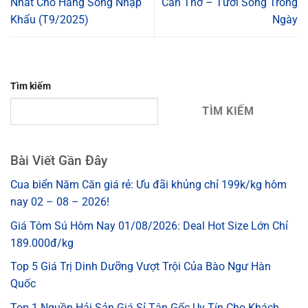
Nhất Cho Hàng Sống Nhập
Cần Thơ – Tươi Sống Trong
Khẩu (T9/2025)
Ngày
Tìm kiếm
TÌM KIẾM
Bài Viết Gần Đây
Cua biển Năm Căn giá rẻ: Ưu đãi khủng chỉ 199k/kg hôm
nay 02 – 08 – 2026!
Giá Tôm Sú Hôm Nay 01/08/2026: Deal Hot Size Lớn Chỉ
189.000đ/kg
Top 5 Giá Trị Dinh Dưỡng Vượt Trội Của Bào Ngư Hàn
Quốc
Top 1 Nguồn Hải Sản Giá Sỉ Tận Gốc Uy Tín Cho Khách