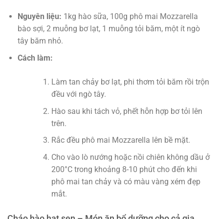
Nguyên liệu:
1kg hào sữa, 100g phô mai Mozzarella
bào sợi, 2 muỗng bơ lạt, 1 muỗng tỏi băm, một ít ngò
tây băm nhỏ.
Cách làm:
Làm tan chảy bơ lạt, phi thơm tỏi băm rồi trộn
đều với ngò tây.
Hào sau khi tách vỏ, phết hỗn hợp bơ tỏi lên
trên.
Rắc đều phô mai Mozzarella lên bề mặt.
Cho vào lò nướng hoặc nồi chiên không dầu ở
200°C trong khoảng 8-10 phút cho đến khi
phô mai tan chảy và có màu vàng xém đẹp
mắt.
Cháo hào hạt sen – Món ăn bổ dưỡng cho cả gia