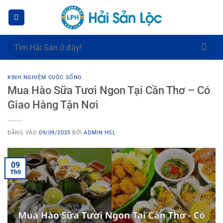
Bỏ
qua
nội
dung
Tìm
kiếm:
KINH NGHIỆM CUỘC SỐNG
Mua Hào Sữa Tươi Ngon Tại Cần Thơ – Có
Giao Hàng Tận Nơi
ĐĂNG VÀO
09/09/2025
BỞI
ADMIN HSL
09
Th9