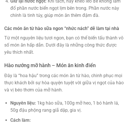
Giữ lại nước ngọt:
Khi tách, hãy khéo léo để không làm
đổ phần nước biển ngọt lịm bên trong. Phần nước này
chính là tinh túy, giúp món ăn thêm đậm đà.
Các món ăn từ hào sữa ngon “nhức nách” dễ làm tại nhà
Từ một nguyên liệu tươi ngon, bạn có thể biến tấu thành vô
số món ăn hấp dẫn. Dưới đây là những công thức được
yêu thích nhất.
Hào nướng mỡ hành – Món ăn kinh điển
Đây là “hoa hậu” trong các món ăn từ hào, chinh phục mọi
thực khách bởi sự hòa quyện tuyệt vời giữa vị ngọt của hào
và vị béo thơm của mỡ hành.
Nguyên liệu:
1kg hào sữa, 100g mỡ heo, 1 bó hành lá,
50g đậu phộng rang giã dập, gia vị.
Cách làm: