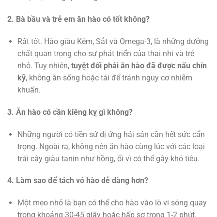
2. Bà bầu và trẻ em ăn hào có tốt không?
Rất tốt. Hào giàu Kẽm, Sắt và Omega-3, là những dưỡng
chất quan trọng cho sự phát triển của thai nhi và trẻ
nhỏ. Tuy nhiên,
tuyệt đối phải ăn hào đã được nấu chín
kỹ
, không ăn sống hoặc tái để tránh nguy cơ nhiễm
khuẩn.
3. Ăn hào có cần kiêng kỵ gì không?
Những người có tiền sử dị ứng hải sản cần hết sức cẩn
trọng. Ngoài ra, không nên ăn hào cùng lúc với các loại
trái cây giàu tanin như hồng, ổi vì có thể gây khó tiêu.
4. Làm sao để tách vỏ hào dễ dàng hơn?
Một mẹo nhỏ là bạn có thể cho hào vào lò vi sóng quay
trong khoảng 30-45 giây hoặc hấp sơ trong 1-2 phút.