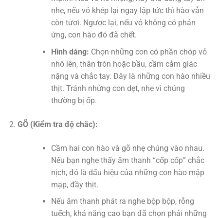
nhẹ, nếu vỏ khép lại ngay lập tức thì hào vẫn
còn tươi. Ngược lại, nếu vỏ không có phản
ứng, con hào đó đã chết.
Hình dáng:
Chọn những con có phần chóp vỏ
nhô lên, thân tròn hoặc bầu, cầm cảm giác
nặng và chắc tay. Đây là những con hào nhiều
thịt. Tránh những con dẹt, nhẹ vì chúng
thường bị ốp.
GÕ (Kiểm tra độ chắc):
Cầm hai con hào và gõ nhẹ chúng vào nhau.
Nếu bạn nghe thấy âm thanh “cốp cốp” chắc
nịch, đó là dấu hiệu của những con hào mập
mạp, đầy thịt.
Nếu âm thanh phát ra nghe bộp bộp, rỗng
tuếch, khả năng cao bạn đã chọn phải những