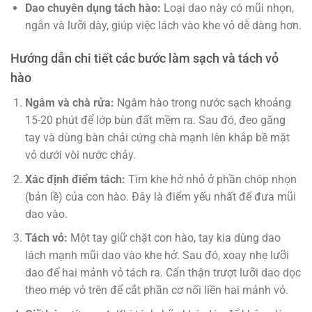
Dao chuyên dụng tách hào:
Loại dao này có mũi nhọn,
ngắn và lưỡi dày, giúp việc lách vào khe vỏ dễ dàng hơn.
Hướng dẫn chi tiết các bước làm sạch và tách vỏ
hào
Ngâm và chà rửa:
Ngâm hào trong nước sạch khoảng
15-20 phút để lớp bùn đất mềm ra. Sau đó, đeo găng
tay và dùng bàn chải cứng chà mạnh lên khắp bề mặt
vỏ dưới vòi nước chảy.
Xác định điểm tách:
Tìm khe hở nhỏ ở phần chóp nhọn
(bản lề) của con hào. Đây là điểm yếu nhất để đưa mũi
dao vào.
Tách vỏ:
Một tay giữ chặt con hào, tay kia dùng dao
lách mạnh mũi dao vào khe hở. Sau đó, xoay nhẹ lưỡi
dao để hai mảnh vỏ tách ra. Cẩn thận trượt lưỡi dao dọc
theo mép vỏ trên để cắt phần cơ nối liền hai mảnh vỏ.