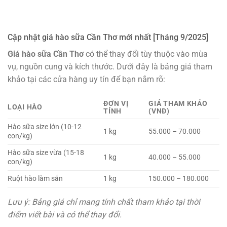
Cập nhật giá hào sữa Cần Thơ mới nhất [Tháng 9/2025]
Giá hào sữa Cần Thơ
có thể thay đổi tùy thuộc vào mùa
vụ, nguồn cung và kích thước. Dưới đây là bảng giá tham
khảo tại các cửa hàng uy tín để bạn nắm rõ:
ĐƠN VỊ
GIÁ THAM KHẢO
LOẠI HÀO
TÍNH
(VNĐ)
Hào sữa size lớn (10-12
1 kg
55.000 – 70.000
con/kg)
Hào sữa size vừa (15-18
1 kg
40.000 – 55.000
con/kg)
Ruột hào làm sẵn
1 kg
150.000 – 180.000
Lưu ý: Bảng giá chỉ mang tính chất tham khảo tại thời
điểm viết bài và có thể thay đổi.