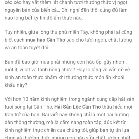
xèo xèo hay vắt thêm lát chanh tươi thưởng thức vị ngọt
nguyên bản của biển cả… Chỉ nghĩ đến thôi cũng đủ làm
nao lòng bất kỳ tín đồ ẩm thực nào.
Tuy nhiên, giữa lòng thủ phủ miền Tây, không phải ai cũng
biết cách
mua hào Cần Thơ
sao cho tươi ngon, chất lượng
và an toàn tuyệt đối.
Bạn đã bao giờ mua phải những con hào ốp, gầy nhom,
ruột ít, vị lạt và tanh nồng chưa? Hay lo lắng về vấn đề vệ
sinh an toàn thực phẩm khi thưởng thức món ăn khoái
khẩu này?
Với hơn 10 năm kinh nghiệm trong ngành cung cấp hải sản
tươi sống tại Cần Thơ,
Hải Sản Lộc Cần Thơ
thấu hiểu mọi
trăn trở của bạn. Bài viết này không chỉ là một bài hướng
dẫn thông thường, mà là cẩm nang toàn tập, đúc kết từ
kinh nghiệm thực chiến của chúng tôi, giúp bạn tự tin lựa
chọn và thưởng thức những con hào sữa chất lượng nhất.