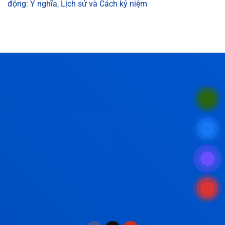
động: Ý nghĩa, Lịch sử và Cách kỷ niệm