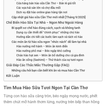
Cửa hàng bán hào sữa Cần Thơ – Bán lẻ giá tốt
Các vựa hải sản lớn và chợ đầu mối
Dịch vụ đặt hào online giao hàng tận nơi
Cập nhật giá hào sữa Cần Thơ mới nhất [Tháng 9/2025]
Chế Biến Hào Sữa Tại Nhà – Ngon Như Ngoài Hàng
Bí quyết sơ chế hào đúng cách, sạch và không tanh
Dụng cụ cần thiết để “chinh phục” những chú hào
Hướng dẫn chi tiết các bước làm sạch và tách vỏ hào
Các món ăn từ hào sữa ngon “nhức nách” dễ làm tại nhà
Hào nướng mỡ hành – Món ăn kinh điển
Hào nướng phô mai – Béo ngậy khó cưỡng
Cháo hào hạt sen – Món ăn bổ dưỡng cho cả gia đình
Hào ăn sống (Sashimi) – Thử thách của sự tươi ngon
Giải Đáp Các Thắc Mắc Thường Gặp (FAQ)
Những câu hỏi bạn cần biết khi ăn và mua hào Cần Thơ
Kết Luận
Tìm Mua Hào Sữa Tươi Ngon Tại Cần Thơ
Từng con hào sữa căng tròn, béo ngậy mọng nước, phết
thêm chút mỡ hành thơm lừng, nướng trên bếp than hồng