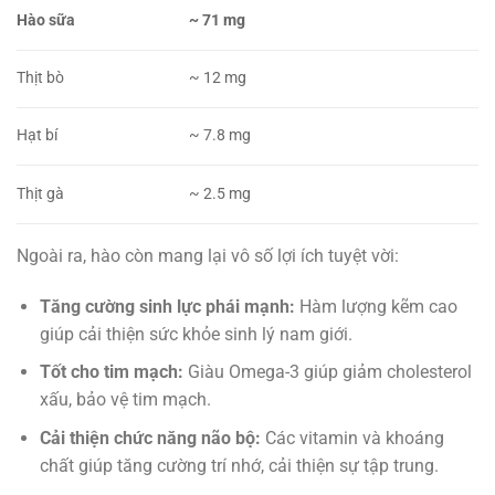
Hào sữa
~ 71 mg
Thịt bò
~ 12 mg
Hạt bí
~ 7.8 mg
Thịt gà
~ 2.5 mg
Ngoài ra, hào còn mang lại vô số lợi ích tuyệt vời:
Tăng cường sinh lực phái mạnh:
Hàm lượng kẽm cao
giúp cải thiện sức khỏe sinh lý nam giới.
Tốt cho tim mạch:
Giàu Omega-3 giúp giảm cholesterol
xấu, bảo vệ tim mạch.
Cải thiện chức năng não bộ:
Các vitamin và khoáng
chất giúp tăng cường trí nhớ, cải thiện sự tập trung.