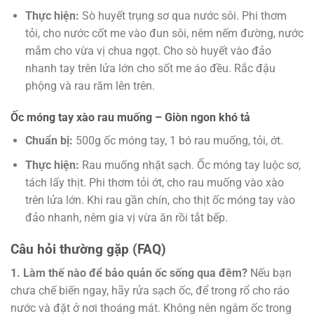
Thực hiện:
Sò huyết trụng sơ qua nước sôi. Phi thơm
tỏi, cho nước cốt me vào đun sôi, nêm nếm đường, nước
mắm cho vừa vị chua ngọt. Cho sò huyết vào đảo
nhanh tay trên lửa lớn cho sốt me áo đều. Rắc đậu
phộng và rau răm lên trên.
Ốc móng tay xào rau muống – Giòn ngon khó tả
Chuẩn bị:
500g ốc móng tay, 1 bó rau muống, tỏi, ớt.
Thực hiện:
Rau muống nhặt sạch. Ốc móng tay luộc sơ,
tách lấy thịt. Phi thơm tỏi ớt, cho rau muống vào xào
trên lửa lớn. Khi rau gần chín, cho thịt ốc móng tay vào
đảo nhanh, nêm gia vị vừa ăn rồi tắt bếp.
Câu hỏi thường gặp (FAQ)
1. Làm thế nào để bảo quản ốc sống qua đêm?
Nếu bạn
chưa chế biến ngay, hãy rửa sạch ốc, để trong rổ cho ráo
nước và đặt ở nơi thoáng mát. Không nên ngâm ốc trong