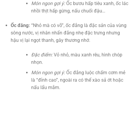
Món ngon gợi ý:
Ốc bươu hấp tiêu xanh, ốc lác
nhồi thịt hấp gừng, nấu chuối đậu…
Ốc đắng:
“Nhỏ mà có võ”, ốc đắng là đặc sản của vùng
sông nước, vị nhân nhẩn đắng nhẹ đặc trưng nhưng
hậu vị lại ngọt thanh, gây thương nhớ.
Đặc điểm:
Vỏ nhỏ, màu xanh rêu, hình chóp
nhọn.
Món ngon gợi ý:
Ốc đắng luộc chấm cơm mẻ
là “đỉnh cao”, ngoài ra có thể xào sả ớt hoặc
nấu lẩu mắm.