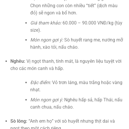
Chọn những con còn nhiều “tiết” (dịch màu
đỏ) sẽ ngon và bổ hơn.
Giá tham khảo:
60.000 – 90.000 VNĐ/kg (tùy
size).
Món ngon gợi ý:
Sò huyết rang me, nướng mỡ
hành, xào tỏi, nấu cháo.
Nghêu:
Vị ngọt thanh, tính mát, là nguyên liệu tuyệt vời
cho các món canh và hấp.
Đặc điểm:
Vỏ trơn láng, màu trắng hoặc vàng
nhạt.
Món ngon gợi ý:
Nghêu hấp sả, hấp Thái, nấu
canh chua, nấu cháo.
Sò lông:
“Anh em họ” với sò huyết nhưng thịt dai và
ngọt theo một cách riêng.