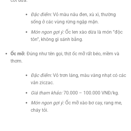
cốt dừa.
Đặc điểm:
Vỏ màu nâu đen, xù xì, thường
sống ở các vùng rừng ngập mặn.
Món ngon gợi ý:
Ốc len xào dừa là món “độc
tôn”, không gì sánh bằng.
Ốc mỡ:
Đúng như tên gọi, thịt ốc mỡ rất béo, mềm và
thơm.
Đặc điểm:
Vỏ trơn láng, màu vàng nhạt có các
vân ziczac.
Giá tham khảo:
70.000 – 100.000 VNĐ/kg.
Món ngon gợi ý:
Ốc mỡ xào bơ cay, rang me,
cháy tỏi.