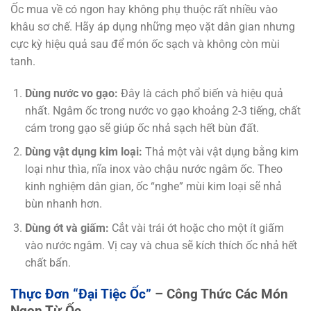
Ốc mua về có ngon hay không phụ thuộc rất nhiều vào
khâu sơ chế. Hãy áp dụng những mẹo vặt dân gian nhưng
cực kỳ hiệu quả sau để món ốc sạch và không còn mùi
tanh.
Dùng nước vo gạo:
Đây là cách phổ biến và hiệu quả
nhất. Ngâm ốc trong nước vo gạo khoảng 2-3 tiếng, chất
cám trong gạo sẽ giúp ốc nhả sạch hết bùn đất.
Dùng vật dụng kim loại:
Thả một vài vật dụng bằng kim
loại như thìa, nĩa inox vào chậu nước ngâm ốc. Theo
kinh nghiệm dân gian, ốc “nghe” mùi kim loại sẽ nhả
bùn nhanh hơn.
Dùng ớt và giấm:
Cắt vài trái ớt hoặc cho một ít giấm
vào nước ngâm. Vị cay và chua sẽ kích thích ốc nhả hết
chất bẩn.
Thực Đơn “Đại Tiệc Ốc”
– Công Thức Các Món
Ngon Từ Ốc