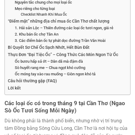
Nguyên tắc chung cho mọi loại ốc
Mẹo riêng cho từng loại
Checklist Nhanh Khi Mua Ốc
“Điểm mặt” những địa chỉ mua ốc Cần Thơ chất lượng
1. Hải sản Lộc – Thiên đường các loại ốc tươi ngon, giá rẻ
2. Khu bán ốc chợ Tân An
3. Các điểm bán ốc tự phát dọc đường Trần Văn Hoài
Bí Quyết Sơ Chế Ốc Sạch Nhớt, Hết Bùn Đất
Thực Đơn “Đại Tiệc Ốc” – Công Thức Các Món Ngon Từ Ốc
Ốc bươu hấp sả ớt – Dân dã mà đậm đà
Sò huyết rang me – Chua ngọt khó cưỡng
Ốc móng tay xào rau muống – Giòn ngon khó tả
Câu hỏi thường gặp (FAQ)
Lời kết
Các loại ốc có trong tháng 9 tại Cần Thơ (Ngao
Sò Ốc Tươi Sống Mỗi Ngày)
Dù không phải là thành phố biển, nhưng nhờ vị trí trung
tâm Đồng bằng Sông Cửu Long, Cần Thơ là nơi hội tụ của