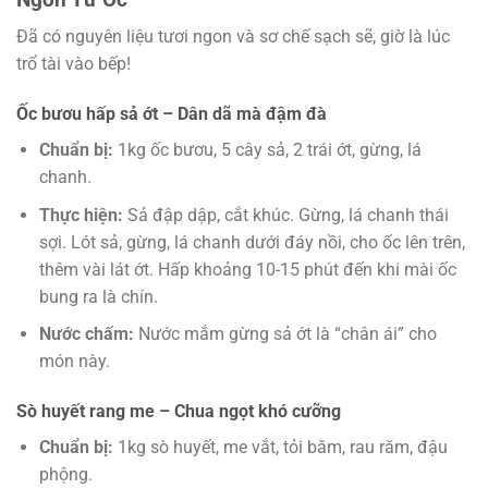
Đã có nguyên liệu tươi ngon và sơ chế sạch sẽ, giờ là lúc
trổ tài vào bếp!
Ốc bươu hấp sả ớt – Dân dã mà đậm đà
Chuẩn bị:
1kg ốc bươu, 5 cây sả, 2 trái ớt, gừng, lá
chanh.
Thực hiện:
Sả đập dập, cắt khúc. Gừng, lá chanh thái
sợi. Lót sả, gừng, lá chanh dưới đáy nồi, cho ốc lên trên,
thêm vài lát ớt. Hấp khoảng 10-15 phút đến khi mài ốc
bung ra là chín.
Nước chấm:
Nước mắm gừng sả ớt là “chân ái” cho
món này.
Sò huyết rang me – Chua ngọt khó cưỡng
Chuẩn bị:
1kg sò huyết, me vắt, tỏi băm, rau răm, đậu
phộng.