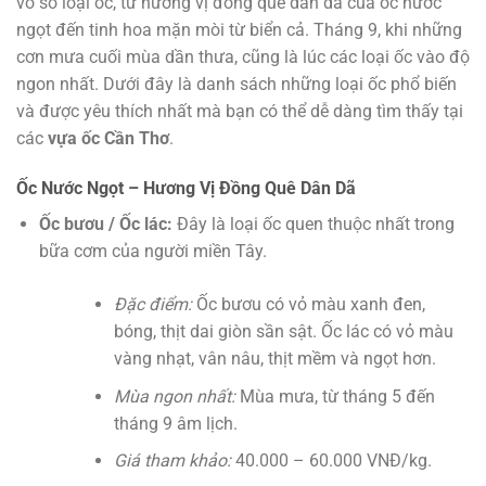
vô số loại ốc, từ hương vị đồng quê dân dã của ốc nước
ngọt đến tinh hoa mặn mòi từ biển cả. Tháng 9, khi những
cơn mưa cuối mùa dần thưa, cũng là lúc các loại ốc vào độ
ngon nhất. Dưới đây là danh sách những loại ốc phổ biến
và được yêu thích nhất mà bạn có thể dễ dàng tìm thấy tại
các
vựa ốc Cần Thơ
.
Ốc Nước Ngọt – Hương Vị Đồng Quê Dân Dã
Ốc bươu / Ốc lác:
Đây là loại ốc quen thuộc nhất trong
bữa cơm của người miền Tây.
Đặc điểm:
Ốc bươu có vỏ màu xanh đen,
bóng, thịt dai giòn sần sật. Ốc lác có vỏ màu
vàng nhạt, vân nâu, thịt mềm và ngọt hơn.
Mùa ngon nhất:
Mùa mưa, từ tháng 5 đến
tháng 9 âm lịch.
Giá tham khảo:
40.000 – 60.000 VNĐ/kg.