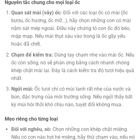
Nguyên tắc chung cho mọi loại ốc
Quan sát mài (vảy) ốc:
Đối với các loại ốc có mài (ốc
bươu, ốc hương, ốc mỡ…), hãy chọn những con có mài
nằm sát mép ngoài. Điều này chứng tỏ con ốc đó béo,
mập mạp. Nếu mài thụt sâu vào trong là ốc gầy yếu
hoặc đã chết.
Chạm để kiểm tra:
Dùng tay chạm nhẹ vào mài ốc. Nếu
ốc còn sống, nó sẽ phản ứng bằng cách nhanh chóng
khép chặt mài lại. Đây là cách kiểm tra độ tươi hiệu quả
nhất.
Ngửi mùi:
Ốc tươi chỉ có mùi tanh rất nhẹ của nước và
bùn, đặc trưng của môi trường sống. Nếu ngửi thấy bất
kỳ mùi hôi thối khó chịu nào, tuyệt đối không mua.
Mẹo riêng cho từng loại
Đối với nghêu, sò:
Chọn những con khép chặt miệng.
Nếu có con nào hơi hé miệng, hãy thử chạm vào, nếu nó