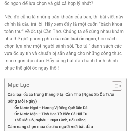
ốc ngon để lựa chọn và giá cả hợp lý nhất?
Nếu đó cũng là những băn khoăn của bạn, thì bài viết này
chính là câu trả lời. Hãy xem đây là một cuốn “bách khoa
toàn thư” về ốc tại Cần Thơ. Chúng ta sẽ cùng nhau khám
phá thế giới phong phú của
các loại ốc ngon
, học cách
chọn lựa như một người sành sỏi, “bỏ túi” danh sách các
vựa ốc uy tín và chuẩn bị sẵn sàng cho những công thức
món ngon độc đáo. Hãy cùng bắt đầu hành trình chinh
phục thế giới ốc ngay thôi!
Mục Lục
Các loại ốc có trong tháng 9 tại Cần Thơ (Ngao Sò Ốc Tươi
Sống Mỗi Ngày)
Ốc Nước Ngọt – Hương Vị Đồng Quê Dân Dã
Ốc Nước Mặn – Tinh Hoa Từ Biển Cả Hội Tụ
Thế Giới Sò, Nghêu – Ngọt Lành, Bổ Dưỡng
Cẩm nang chọn mua ốc cho người mới bắt đầu