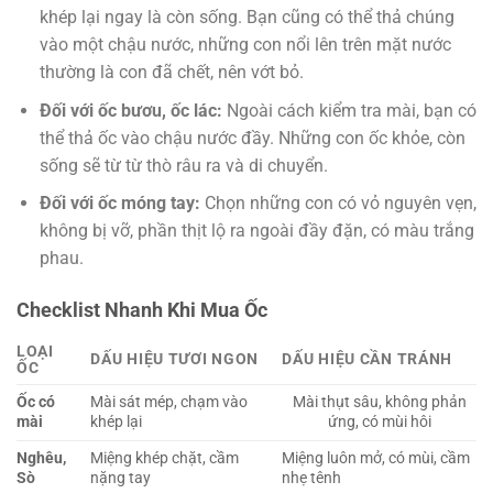
khép lại ngay là còn sống. Bạn cũng có thể thả chúng
vào một chậu nước, những con nổi lên trên mặt nước
thường là con đã chết, nên vớt bỏ.
Đối với ốc bươu, ốc lác:
Ngoài cách kiểm tra mài, bạn có
thể thả ốc vào chậu nước đầy. Những con ốc khỏe, còn
sống sẽ từ từ thò râu ra và di chuyển.
Đối với ốc móng tay:
Chọn những con có vỏ nguyên vẹn,
không bị vỡ, phần thịt lộ ra ngoài đầy đặn, có màu trắng
phau.
Checklist Nhanh Khi Mua Ốc
LOẠI
DẤU HIỆU TƯƠI NGON
DẤU HIỆU CẦN TRÁNH
ỐC
Ốc có
Mài sát mép, chạm vào
Mài thụt sâu, không phản
mài
khép lại
ứng, có mùi hôi
Nghêu,
Miệng khép chặt, cầm
Miệng luôn mở, có mùi, cầm
Sò
nặng tay
nhẹ tênh