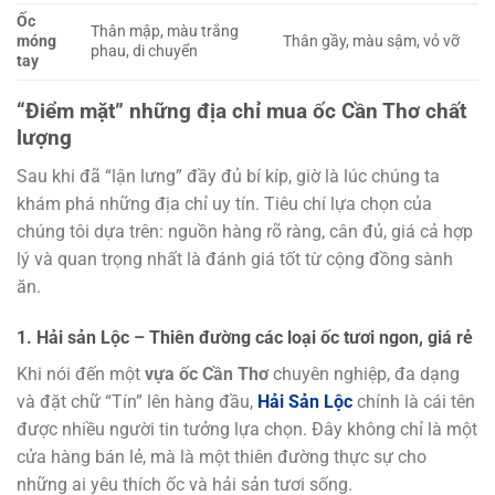
Ốc
Thân mập, màu trắng
móng
Thân gầy, màu sậm, vỏ vỡ
phau, di chuyển
tay
“Điểm mặt” những địa chỉ mua ốc Cần Thơ chất
lượng
Sau khi đã “lận lưng” đầy đủ bí kíp, giờ là lúc chúng ta
khám phá những địa chỉ uy tín. Tiêu chí lựa chọn của
chúng tôi dựa trên: nguồn hàng rõ ràng, cân đủ, giá cả hợp
lý và quan trọng nhất là đánh giá tốt từ cộng đồng sành
ăn.
1. Hải sản Lộc – Thiên đường các loại ốc tươi ngon, giá rẻ
Khi nói đến một
vựa ốc Cần Thơ
chuyên nghiệp, đa dạng
và đặt chữ “Tín” lên hàng đầu,
Hải Sản Lộc
chính là cái tên
được nhiều người tin tưởng lựa chọn. Đây không chỉ là một
cửa hàng bán lẻ, mà là một thiên đường thực sự cho
những ai yêu thích ốc và hải sản tươi sống.