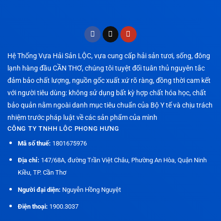
Hệ Thống Vựa Hải Sản LỘC, vựa cung cấp hải sản tươi, sống, đông
lạnh hàng đầu CẦN THƠ, chúng tôi tuyệt đối tuân thủ nguyên tắc
đảm bảo chất lượng, nguồn gốc xuất xứ rõ ràng, đồng thời cam kết
với người tiêu dùng: không sử dụng bất kỳ hợp chất hóa học, chất
bảo quản nằm ngoài danh mục tiêu chuẩn của Bộ Y tế và chịu trách
nhiệm trước pháp luật về các sản phẩm của mình
CÔNG TY TNHH LÔC PHONG HƯNG
Mã số thuế:
1801675976
Địa chỉ:
147/68A, đường Trần Việt Châu, Phường An Hòa, Quận Ninh
Kiều, TP. Cần Thơ
Người đại diện:
Nguyễn Hồng Nguyệt
Điện thoại:
1900.3037