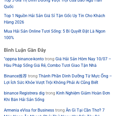
Top 5 Giá Trị Dinh Dưỡng Vượt Trội Của Bào Ngư Hàn
Quốc
Top 1 Nguồn Hải Sản Giá Sỉ Tận Gốc Uy Tín Cho Khách
Hàng 2026
Mua Hải Sản Online Tươi Sống: 5 Bí Quyết Đặt Là Ngon
100%
Bình Luận Gần Đây
"oppna binance-konto
trong
Giá Hải Sản Hôm Nay 10/07 –
Hàu Pháp Sống Giá Rẻ, Combo Tươi Giao Tận Nhà
Binance推荐
trong
Thành Phần Dinh Dưỡng Từ Mực Ống –
Lợi Ích Sức Khỏe Vượt Trội Không Phải Ai Cũng Biết
binance Registrera dig
trong
Kinh Nghiệm Giảm Hoàn Đơn
Khi Bán Hải Sản Sống
Armenia eVisa for Business
trong
Ăn Gì Tại Cần Thơ? 7