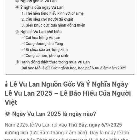
📖 Nguồn gốc lễ Vu Lan
🌟 Ý nghĩa của ngày Vu Lan
1. Thể hiện lòng hiếu kính với cha mẹ
2. Cầu siêu cho người đã khuất
3. Gieo phúc đức qua hành động thiện
🌼 Nghi lễ Vu Lan phổ biến
✅ Cài hoa hồng Vu Lan
✅ Cúng dường chư Tăng
✅ Đi chùa cầu an, tụng kinh
✅ Cúng cô hồn, phóng sinh
🎯 Hành động thiết thực trong mùa Vu Lan
Đại học Mở là gì? Các ngành học, học phí & ưu điểm năm 2025
🕯️
Lễ Vu Lan Nguồn Gốc Và Ý Nghĩa Ngày
Lễ Vu Lan 2025 – Lễ Báo Hiếu Của Người
Việt
🪷 Ngày Vu Lan 2025 là ngày nào?
Năm 2025, lễ Vu Lan rơi vào
Thứ Bảy, ngày 6/9/2025
dương lịch
(tức Rằm tháng 7 âm lịch). Đây là ngày lễ lớn