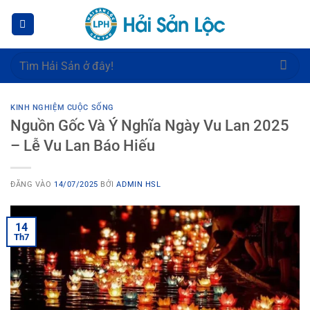
Bỏ
qua
nội
dung
Tìm
kiếm:
KINH NGHIỆM CUỘC SỐNG
Nguồn Gốc Và Ý Nghĩa Ngày Vu Lan 2025
– Lễ Vu Lan Báo Hiếu
ĐĂNG VÀO
14/07/2025
BỞI
ADMIN HSL
14
Th7