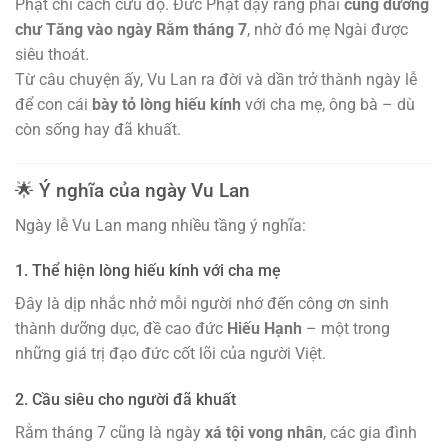
Phật chỉ cách cứu độ. Đức Phật dạy rằng phải
cúng dường
chư Tăng vào ngày Rằm tháng 7
, nhờ đó mẹ Ngài được
siêu thoát.
Từ câu chuyện ấy, Vu Lan ra đời và dần trở thành ngày lễ
để con cái
bày tỏ lòng hiếu kính
với cha mẹ, ông bà – dù
còn sống hay đã khuất.
🌟 Ý nghĩa của ngày Vu Lan
Ngày lễ Vu Lan mang nhiều tầng ý nghĩa:
1. Thể hiện lòng hiếu kính với cha mẹ
Đây là dịp nhắc nhở mỗi người nhớ đến công ơn sinh
thành dưỡng dục, đề cao đức
Hiếu Hạnh
– một trong
những giá trị đạo đức cốt lõi của người Việt.
2. Cầu siêu cho người đã khuất
Rằm tháng 7 cũng là ngày
xá tội vong nhân
, các gia đình