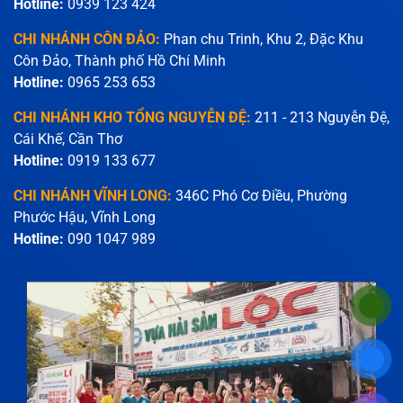
Hotline:
0939 123 424
CHI NHÁNH CÔN ĐẢO:
Phan chu Trinh, Khu 2, Đặc Khu
Côn Đảo, Thành phố Hồ Chí Minh
Hotline:
0965 253 653
CHI NHÁNH KHO TỔNG NGUYỄN ĐỆ:
211 - 213 Nguyễn Đệ,
Cái Khế, Cần Thơ
Hotline:
0919 133 677
CHI NHÁNH VĨNH LONG:
346C Phó Cơ Điều, Phường
Phước Hậu, Vĩnh Long
Hotline:
090 1047 989