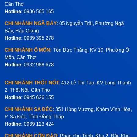
Cần Thơ
Hotline:
0936 565 165
CHI NHÁNH NGÃ BẢY:
05 Nguyễn Trãi, Phường Ngã
Bảy, Hậu Giang
Hotline:
0939 395 278
CHI NHÁNH Ô MÔN:
Tôn Đức Thắng, KV 10, Phường Ô
Môn, Cần Thơ
Hotline:
0932 988 678
CHI NHÁNH THỐT NỐT:
412 Lê Thị Tạo, KV Long Thạnh
2, Thốt Nốt, Cần Thơ
Hotline:
0945 626 155
CHI NHÁNH SA ĐÉC:
351 Hùng Vương, Khóm Vĩnh Hóa,
P. Sa Đéc, Tỉnh Đồng Tháp
Hotline:
0939 123 424
CHI NHÁNH CÔN ĐẢO:
Phan chu Trinh, Khu 2, Đặc Khu