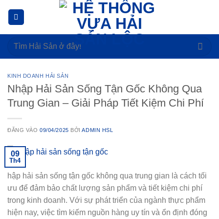
Bỏ
qua
nội
Tìm
dung
kiếm:
KINH DOANH HẢI SẢN
Nhập Hải Sản Sống Tận Gốc Không Qua
Trung Gian – Giải Pháp Tiết Kiệm Chi Phí
ĐĂNG VÀO
09/04/2025
BỞI
ADMIN HSL
09
Th4
hập hải sản sống tận gốc không qua trung gian là cách tối
ưu để đảm bảo chất lượng sản phẩm và tiết kiệm chi phí
trong kinh doanh. Với sự phát triển của ngành thực phẩm
hiện nay, việc tìm kiếm nguồn hàng uy tín và ổn định đóng