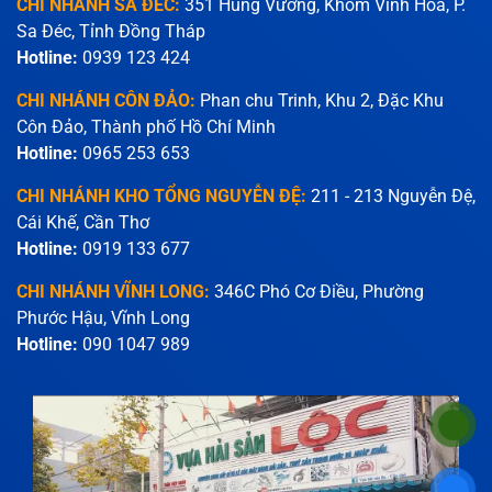
CHI NHÁNH SA ĐÉC:
351 Hùng Vương, Khóm Vĩnh Hóa, P.
Sa Đéc, Tỉnh Đồng Tháp
Hotline:
0939 123 424
CHI NHÁNH CÔN ĐẢO:
Phan chu Trinh, Khu 2, Đặc Khu
Côn Đảo, Thành phố Hồ Chí Minh
Hotline:
0965 253 653
CHI NHÁNH KHO TỔNG NGUYỄN ĐỆ:
211 - 213 Nguyễn Đệ,
Cái Khế, Cần Thơ
Hotline:
0919 133 677
CHI NHÁNH VĨNH LONG:
346C Phó Cơ Điều, Phường
Phước Hậu, Vĩnh Long
Hotline:
090 1047 989