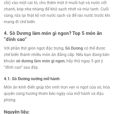
cồi) vào một cái tô, cho thêm một ít muối hạt và nước cốt
chanh, bóp nhẹ nhàng để khử sạch nhớt và mùi tanh. Cuối
cùng, rửa lại thật kỹ với nước sạch và để ráo nước trước khi
mang đi chế biến.
4. Sò Dương làm món gì ngon? Top 5 món ăn
“đỉnh cao”
Với phần thịt giòn ngọt đặc trưng,
Sò Dương
có thể được
chế biến thành nhiều món ăn đẳng cấp. Nếu bạn đang băn
khoăn
sò dương làm món gì ngon
, hãy thử ngay 5 gợi ý
“đỉnh cao” sau đây.
4.1. Sò Dương nướng mỡ hành
Món ăn kinh điển giúp tôn vinh trọn vẹn vị ngọt của sò, hòa
quyện cùng hương thơm béo ngậy của mỡ hành và đậu
phộng.
Nguyên liệu: