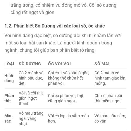
trắng trong, có nhiệm vụ đóng mở vỏ. Cồi sò dương
cũng rất ngọt và giòn.
1.2. Phân biệt Sò Dương với các loại sò, ốc khác
Với hình dáng đặc biệt, sò dương đôi khi bị nhầm lẫn với
một số loại hải sản khác. Là người kinh doanh trong
ngành, chúng tôi giúp bạn phân biệt rõ ràng:
LOẠI
SÒ DƯƠNG
ỐC VÒI VOI
SÒ MAI
Có 2 mảnh vỏ
Chỉ có 1 vỏ xoắn ở gốc,
Có 2 mảnh vỏ
Hình
hình bầu dục,
không thể chứa hết
hình tam giác lớn,
dáng
dẹt.
phần vòi.
mỏng.
Vòi và cồi thịt
Phần
Chỉ có phần vòi, thịt
Chỉ có phần cồi
giòn, ngọt
thịt
cũng giòn ngọt.
thịt mềm, ngọt.
thanh.
Vỏ màu trắng
Màu
Vòi có lớp da sẫm màu
Vỏ màu nâu sẫm,
ngà, vàng
sắc
hơn.
có vân.
nhạt.