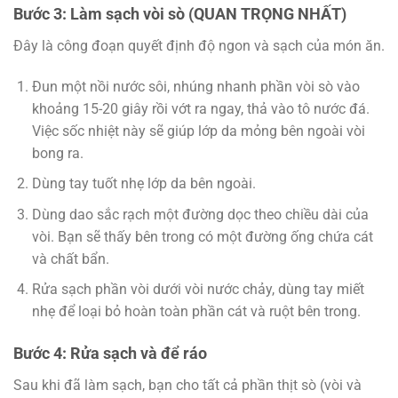
Bước 3: Làm sạch vòi sò (QUAN TRỌNG NHẤT)
Đây là công đoạn quyết định độ ngon và sạch của món ăn.
Đun một nồi nước sôi, nhúng nhanh phần vòi sò vào
khoảng 15-20 giây rồi vớt ra ngay, thả vào tô nước đá.
Việc sốc nhiệt này sẽ giúp lớp da mỏng bên ngoài vòi
bong ra.
Dùng tay tuốt nhẹ lớp da bên ngoài.
Dùng dao sắc rạch một đường dọc theo chiều dài của
vòi. Bạn sẽ thấy bên trong có một đường ống chứa cát
và chất bẩn.
Rửa sạch phần vòi dưới vòi nước chảy, dùng tay miết
nhẹ để loại bỏ hoàn toàn phần cát và ruột bên trong.
Bước 4: Rửa sạch và để ráo
Sau khi đã làm sạch, bạn cho tất cả phần thịt sò (vòi và