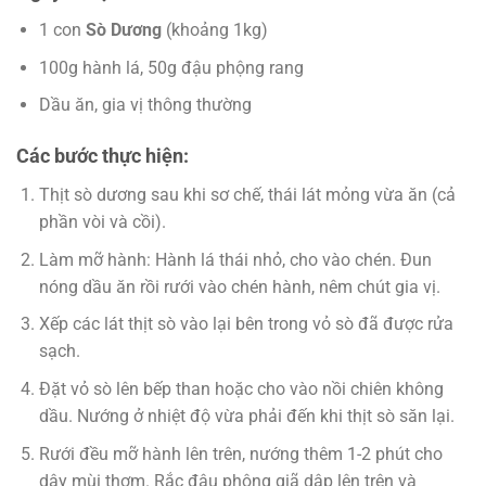
1 con
Sò Dương
(khoảng 1kg)
100g hành lá, 50g đậu phộng rang
Dầu ăn, gia vị thông thường
Các bước thực hiện:
Thịt sò dương sau khi sơ chế, thái lát mỏng vừa ăn (cả
phần vòi và cồi).
Làm mỡ hành: Hành lá thái nhỏ, cho vào chén. Đun
nóng dầu ăn rồi rưới vào chén hành, nêm chút gia vị.
Xếp các lát thịt sò vào lại bên trong vỏ sò đã được rửa
sạch.
Đặt vỏ sò lên bếp than hoặc cho vào nồi chiên không
dầu. Nướng ở nhiệt độ vừa phải đến khi thịt sò săn lại.
Rưới đều mỡ hành lên trên, nướng thêm 1-2 phút cho
dậy mùi thơm. Rắc đậu phộng giã dập lên trên và