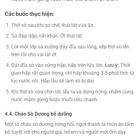
Các bước thực hiện:
Thịt sò sau khi sơ chế, thái lát vừa ăn.
Sả đập dập, cắt khúc. Ớt thái lát.
Lót một lớp sả xuống đáy đĩa sâu lòng, xếp thịt sò lên
trên rồi cho vài lát ớt.
Đặt đĩa sò vào xửng hấp, hấp trên lửa lớn.
Lưu ý:
Thời
gian hấp rất quan trọng, chỉ hấp khoảng 3-5 phút tính từ
lúc nước sôi. Hấp lâu sẽ làm sò bị dai.
Khi thịt sò vừa chín tới, lấy ra và dùng nóng, chấm cùng
nước mắm gừng hoặc muối tiêu chanh.
4.4. Cháo Sò Dương bổ dưỡng
Một tô cháo sò dương nóng hổi, ngọt thanh là món ăn tẩm
bổ tuyệt vời cho người già, trẻ em và người mới ốm dậy.