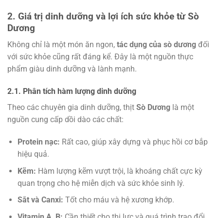
2. Giá trị dinh dưỡng và lợi ích sức khỏe từ Sò
Dương
Không chỉ là một món ăn ngon,
tác dụng của sò dương
đối
với sức khỏe cũng rất đáng kể. Đây là một nguồn thực
phẩm giàu dinh dưỡng và lành mạnh.
2.1. Phân tích hàm lượng dinh dưỡng
Theo các chuyên gia dinh dưỡng, thịt
Sò Dương
là một
nguồn cung cấp dồi dào các chất:
Protein nạc:
Rất cao, giúp xây dựng và phục hồi cơ bắp
hiệu quả.
Kẽm:
Hàm lượng kẽm vượt trội, là khoáng chất cực kỳ
quan trọng cho hệ miễn dịch và sức khỏe sinh lý.
Sắt và Canxi:
Tốt cho máu và hệ xương khớp.
Vitamin A, B:
Cần thiết cho thị lực và quá trình trao đổi