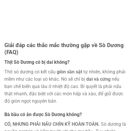
Giải đáp các thắc mắc thường gặp về Sò Dương
(FAQ)
Thịt Sò Dương có bị dai không?
Thịt sò dương có kết cấu
giòn sần sật
tự nhiên, không phải
mềm như các loại sò khác. Nó sẽ chỉ bị
dai và cứng
nếu
bạn chế biến quá lâu ở nhiệt độ cao. Bí quyết là phải nấu
thật nhanh, đặc biệt với các món hấp và xào, để giữ được
độ giòn ngọt nguyên bản.
Bà bầu có ăn được Sò Dương không?
CÓ, NHƯNG PHẢI NẤU CHÍN KỸ HOÀN TOÀN.
Sò dương là