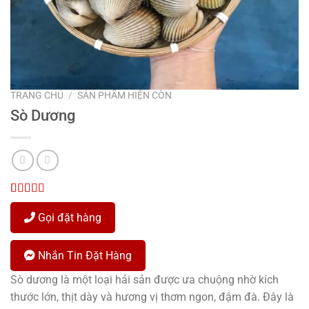
TRANG CHỦ
/
SẢN PHẨM HIỆN CÒN
Sò Dương
5.00
1
trên 5
dựa trên
Gọi đặt hàng
đánh giá
Nhắn Tin Đặt Hàng
Sò dương là một loại hải sản được ưa chuộng nhờ kích
thước lớn, thịt dày và hương vị thơm ngon, đậm đà. Đây là