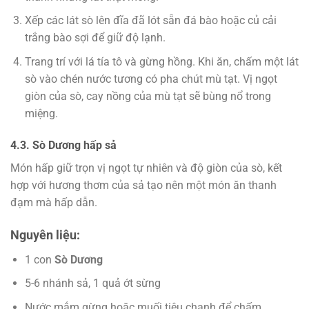
Xếp các lát sò lên đĩa đã lót sẵn đá bào hoặc củ cải
trắng bào sợi để giữ độ lạnh.
Trang trí với lá tía tô và gừng hồng. Khi ăn, chấm một lát
sò vào chén nước tương có pha chút mù tạt. Vị ngọt
giòn của sò, cay nồng của mù tạt sẽ bùng nổ trong
miệng.
4.3. Sò Dương hấp sả
Món hấp giữ trọn vị ngọt tự nhiên và độ giòn của sò, kết
hợp với hương thơm của sả tạo nên một món ăn thanh
đạm mà hấp dẫn.
Nguyên liệu:
1 con
Sò Dương
5-6 nhánh sả, 1 quả ớt sừng
Nước mắm gừng hoặc muối tiêu chanh để chấm