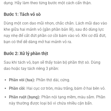
dụng. Hãy làm theo từng bước một cách cẩn thận.
Bước 1: Tách vỏ sò
Dùng một con dao mũi nhọn, chắc chắn. Lách mũi dao vào
khe giữa hai mảnh vỏ (gần phần bản lề), sau đó dùng lực
nạy nhẹ để cắt đứt phần cơ cồi bám vào vỏ. Khi cơ đã đứt,
bạn có thể dễ dàng mở hai mảnh vỏ ra.
Bước 2: Xử lý phần thịt
Sau khi tách vỏ, bạn sẽ thấy toàn bộ phần thịt sò. Dùng
dao hoặc tay tách riêng 3 phần:
Phần vòi (tua):
Phần thịt dài, cứng.
Phần cồi:
Hai cục cơ tròn, màu trắng, bám ở hai bên vỏ.
Phần ruột (bụng):
Phần nội tạng mềm, màu sẫm. Phần
này thường được loại bỏ vì chứa nhiều cặn bẩn.