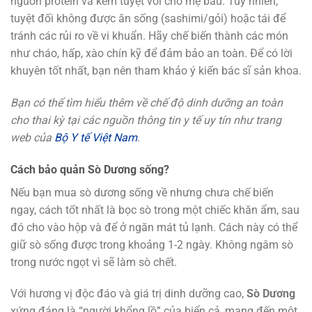
nguồn protein và kẽm tuyệt vời cho mẹ bầu. Tuy nhiên,
tuyệt đối không được ăn sống (sashimi/gỏi) hoặc tái để
tránh các rủi ro về vi khuẩn. Hãy chế biến thành các món
như cháo, hấp, xào chín kỹ để đảm bảo an toàn. Để có lời
khuyên tốt nhất, bạn nên tham khảo ý kiến bác sĩ sản khoa.
Bạn có thể tìm hiểu thêm về chế độ dinh dưỡng an toàn
cho thai kỳ tại các nguồn thông tin y tế uy tín như trang
web của
Bộ Y tế Việt Nam
.
Cách bảo quản Sò Dương sống?
Nếu bạn mua sò dương sống về nhưng chưa chế biến
ngay, cách tốt nhất là bọc sò trong một chiếc khăn ẩm, sau
đó cho vào hộp và để ở ngăn mát tủ lạnh. Cách này có thể
giữ sò sống được trong khoảng 1-2 ngày. Không ngâm sò
trong nước ngọt vì sẽ làm sò chết.
Với hương vị độc đáo và giá trị dinh dưỡng cao,
Sò Dương
xứng đáng là “người khổng lồ” của biển cả, mang đến một