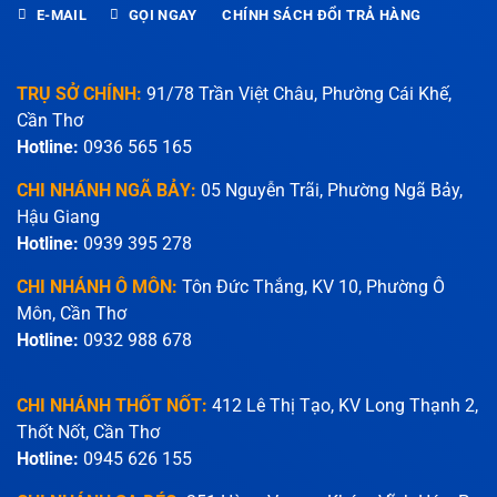
E-MAIL
GỌI NGAY
CHÍNH SÁCH ĐỔI TRẢ HÀNG
TRỤ SỞ CHÍNH:
91/78 Trần Việt Châu, Phường Cái Khế,
Cần Thơ
Hotline:
0936 565 165
CHI NHÁNH NGÃ BẢY:
05 Nguyễn Trãi, Phường Ngã Bảy,
Hậu Giang
Hotline:
0939 395 278
CHI NHÁNH Ô MÔN:
Tôn Đức Thắng, KV 10, Phường Ô
Môn, Cần Thơ
Hotline:
0932 988 678
CHI NHÁNH THỐT NỐT:
412 Lê Thị Tạo, KV Long Thạnh 2,
Thốt Nốt, Cần Thơ
Hotline:
0945 626 155