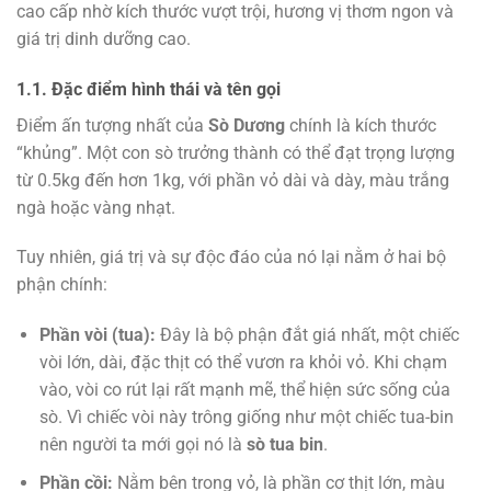
cao cấp nhờ kích thước vượt trội, hương vị thơm ngon và
giá trị dinh dưỡng cao.
1.1. Đặc điểm hình thái và tên gọi
Điểm ấn tượng nhất của
Sò Dương
chính là kích thước
“khủng”. Một con sò trưởng thành có thể đạt trọng lượng
từ 0.5kg đến hơn 1kg, với phần vỏ dài và dày, màu trắng
ngà hoặc vàng nhạt.
Tuy nhiên, giá trị và sự độc đáo của nó lại nằm ở hai bộ
phận chính:
Phần vòi (tua):
Đây là bộ phận đắt giá nhất, một chiếc
vòi lớn, dài, đặc thịt có thể vươn ra khỏi vỏ. Khi chạm
vào, vòi co rút lại rất mạnh mẽ, thể hiện sức sống của
sò. Vì chiếc vòi này trông giống như một chiếc tua-bin
nên người ta mới gọi nó là
sò tua bin
.
Phần cồi:
Nằm bên trong vỏ, là phần cơ thịt lớn, màu