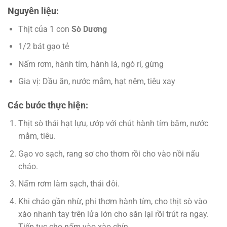
Nguyên liệu:
Thịt của 1 con
Sò Dương
1/2 bát gạo tẻ
Nấm rơm, hành tím, hành lá, ngò rí, gừng
Gia vị: Dầu ăn, nước mắm, hạt nêm, tiêu xay
Các bước thực hiện:
Thịt sò thái hạt lựu, ướp với chút hành tím băm, nước
mắm, tiêu.
Gạo vo sạch, rang sơ cho thơm rồi cho vào nồi nấu
cháo.
Nấm rơm làm sạch, thái đôi.
Khi cháo gần nhừ, phi thơm hành tím, cho thịt sò vào
xào nhanh tay trên lửa lớn cho săn lại rồi trút ra ngay.
Tiếp tục cho nấm vào xào chín.