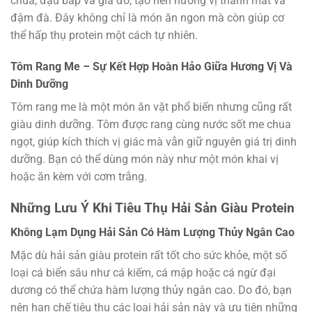
chua, đậu bắp và giá đỗ, tạo nên hương vị thanh mát và
đậm đà. Đây không chỉ là món ăn ngon mà còn giúp cơ
thể hấp thụ protein một cách tự nhiên.
Tôm Rang Me – Sự Kết Hợp Hoàn Hảo Giữa Hương Vị Và
Dinh Dưỡng
Tôm rang me là một món ăn vặt phổ biến nhưng cũng rất
giàu dinh dưỡng. Tôm được rang cùng nước sốt me chua
ngọt, giúp kích thích vị giác mà vẫn giữ nguyên giá trị dinh
dưỡng. Bạn có thể dùng món này như một món khai vị
hoặc ăn kèm với cơm trắng.
Những Lưu Ý Khi Tiêu Thụ Hải Sản Giàu Protein
Không Lạm Dụng Hải Sản Có Hàm Lượng Thủy Ngân Cao
Mặc dù hải sản giàu protein rất tốt cho sức khỏe, một số
loại cá biển sâu như cá kiếm, cá mập hoặc cá ngừ đại
dương có thể chứa hàm lượng thủy ngân cao. Do đó, bạn
nên hạn chế tiêu thụ các loại hải sản này và ưu tiên những