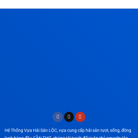
Hệ Thống Vựa Hải Sản LỘC, vựa cung cấp hải sản tươi, sống, đông
lạnh hàng đầu CẦN THƠ, chúng tôi tuyệt đối tuân thủ nguyên tắc