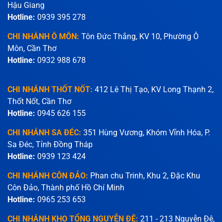
Hậu Giang
Hotline:
0939 395 278
CHI NHÁNH Ô MÔN:
Tôn Đức Thắng, KV 10, Phường Ô
Môn, Cần Thơ
Hotline:
0932 988 678
CHI NHÁNH THỐT NỐT:
412 Lê Thị Tạo, KV Long Thạnh 2,
Thốt Nốt, Cần Thơ
Hotline:
0945 626 155
CHI NHÁNH SA ĐÉC:
351 Hùng Vương, Khóm Vĩnh Hóa, P.
Sa Đéc, Tỉnh Đồng Tháp
Hotline:
0939 123 424
CHI NHÁNH CÔN ĐẢO:
Phan chu Trinh, Khu 2, Đặc Khu
Côn Đảo, Thành phố Hồ Chí Minh
Hotline:
0965 253 653
CHI NHÁNH KHO TỔNG NGUYỄN ĐỆ:
211 - 213 Nguyễn Đệ,