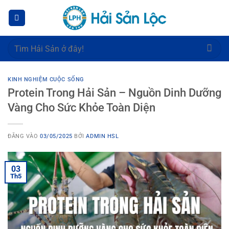
Bỏ
qua
nội
dung
Tìm
kiếm:
KINH NGHIỆM CUỘC SỐNG
Protein Trong Hải Sản – Nguồn Dinh Dưỡng
Vàng Cho Sức Khỏe Toàn Diện
ĐĂNG VÀO
03/05/2025
BỞI
ADMIN HSL
03
Th5