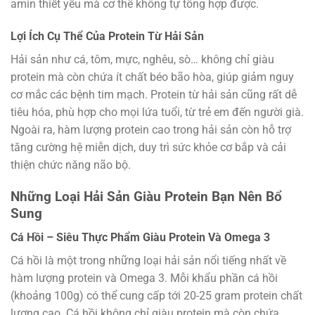
amin thiết yếu mà cơ thể không tự tổng hợp được.
Lợi Ích Cụ Thể Của Protein Từ Hải Sản
Hải sản như cá, tôm, mực, nghêu, sò… không chỉ giàu
protein mà còn chứa ít chất béo bão hòa, giúp giảm nguy
cơ mắc các bệnh tim mạch. Protein từ hải sản cũng rất dễ
tiêu hóa, phù hợp cho mọi lứa tuổi, từ trẻ em đến người già.
Ngoài ra, hàm lượng protein cao trong hải sản còn hỗ trợ
tăng cường hệ miễn dịch, duy trì sức khỏe cơ bắp và cải
thiện chức năng não bộ.
Những Loại Hải Sản Giàu Protein Bạn Nên Bổ
Sung
Cá Hồi – Siêu Thực Phẩm Giàu Protein Và Omega 3
Cá hồi là một trong những loại hải sản nổi tiếng nhất về
hàm lượng protein và Omega 3. Mỗi khẩu phần cá hồi
(khoảng 100g) có thể cung cấp tới 20-25 gram protein chất
lượng cao. Cá hồi không chỉ giàu protein mà còn chứa