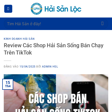
Bỏ
qua
nội
dung
Tìm
kiếm:
KINH DOANH HẢI SẢN
Review Các Shop Hải Sản Sống Bán Chạy
Trên TikTok
ĐĂNG VÀO
15/04/2025
BỞI
ADMIN HSL
15
Th4