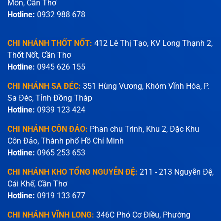
Môn, Cần Thơ
Hotline:
0932 988 678
CHI NHÁNH THỐT NỐT:
412 Lê Thị Tạo, KV Long Thạnh 2,
Thốt Nốt, Cần Thơ
Hotline:
0945 626 155
CHI NHÁNH SA ĐÉC:
351 Hùng Vương, Khóm Vĩnh Hóa, P.
Sa Đéc, Tỉnh Đồng Tháp
Hotline:
0939 123 424
CHI NHÁNH CÔN ĐẢO:
Phan chu Trinh, Khu 2, Đặc Khu
Côn Đảo, Thành phố Hồ Chí Minh
Hotline:
0965 253 653
CHI NHÁNH KHO TỔNG NGUYỄN ĐỆ:
211 - 213 Nguyễn Đệ,
Cái Khế, Cần Thơ
Hotline:
0919 133 677
CHI NHÁNH VĨNH LONG:
346C Phó Cơ Điều, Phường