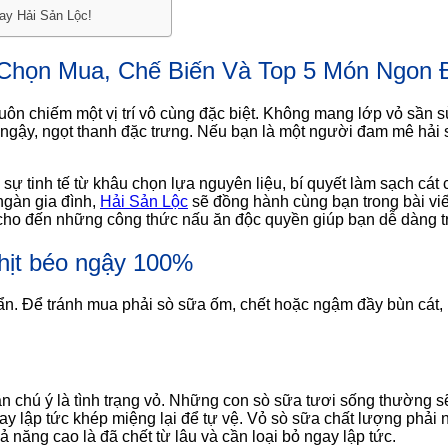
ay Hải Sản Lộc!
 Chọn Mua, Chế Biến Và Top 5 Món Ngon 
n chiếm một vị trí vô cùng đặc biệt. Không mang lớp vỏ sần sùi
 ngậy, ngọt thanh đặc trưng. Nếu bạn là một người đam mê hải
i sự tinh tế từ khâu chọn lựa nguyên liệu, bí quyết làm sạch cá
ngàn gia đình,
Hải Sản Lộc
sẽ đồng hành cùng bạn trong bài viết
vời cho đến những công thức nấu ăn độc quyền giúp bạn dễ dàng t
thịt béo ngậy 100%
ẩn. Để tránh mua phải sò sữa ốm, chết hoặc ngậm đầy bùn cát, 
ần chú ý là tình trạng vỏ. Những con sò sữa tươi sống thường s
y lập tức khép miệng lại để tự vệ. Vỏ sò sữa chất lượng phải
năng cao là đã chết từ lâu và cần loại bỏ ngay lập tức.