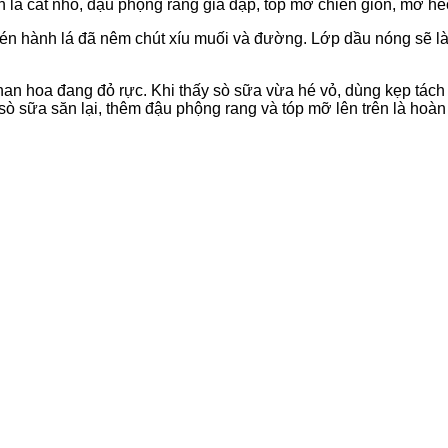
 lá cắt nhỏ, đậu phộng rang giã dập, tóp mỡ chiên giòn, mỡ h
chén hành lá đã nêm chút xíu muối và đường. Lớp dầu nóng sẽ 
han hoa đang đỏ rực. Khi thấy sò sữa vừa hé vỏ, dùng kẹp tác
sò sữa săn lại, thêm đậu phộng rang và tóp mỡ lên trên là hoà