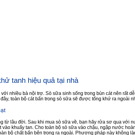
hử tanh hiệu quả tại nhà
với nhiều bà nội trợ. Sò sữa sinh sống trong bùn cát nên rất 
đây, toàn bộ cát bẩn trong sò sữa sẽ được tống khứ ra ngoài 
ạt
từ lâu đời. Sau khi mua sò sữa về, bạn hãy rửa sơ qua với nư
ạt vào khuấy tan. Cho toàn bộ sò sữa vào chậu, ngập nước hoà
toàn bộ chất bẩn bên trong ra ngoài. Phương pháp này không là