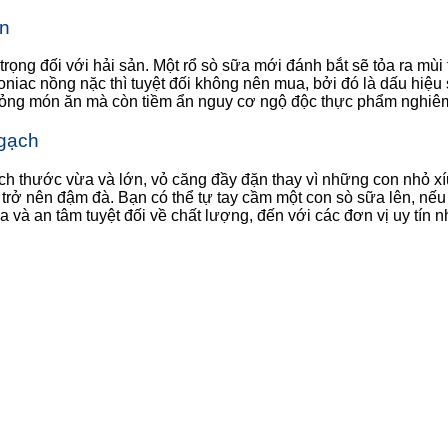
n
rọng đối với hải sản. Một rổ sò sữa mới đánh bắt sẽ tỏa ra mù
niac nồng nặc thì tuyệt đối không nên mua, bởi đó là dấu hiệu s
hỏng món ăn mà còn tiềm ẩn nguy cơ ngộ độc thực phẩm nghiêm
 gạch
h thước vừa và lớn, vỏ căng đầy đặn thay vì những con nhỏ xíu
rở nên đậm đà. Bạn có thể tự tay cầm một con sò sữa lên, nếu 
 và an tâm tuyệt đối về chất lượng, đến với các đơn vị uy tín