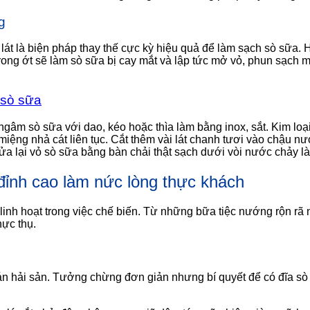
g
lát là biện pháp thay thế cực kỳ hiệu quả để làm sạch sò sữa. 
ong ớt sẽ làm sò sữa bị cay mắt và lập tức mở vỏ, phun sạch 
sò sữa
gâm sò sữa với dao, kéo hoặc thìa làm bằng inox, sắt. Kim loạ
miệng nhả cát liên tục. Cắt thêm vài lát chanh tươi vào chậu n
ửa lại vỏ sò sữa bằng bàn chải thật sạch dưới vòi nước chảy là
đỉnh cao làm nức lòng thực khách
linh hoạt trong việc chế biến. Từ những bữa tiệc nướng rộn rã
hực thụ.
quán hải sản. Tưởng chừng đơn giản nhưng bí quyết để có đĩa 