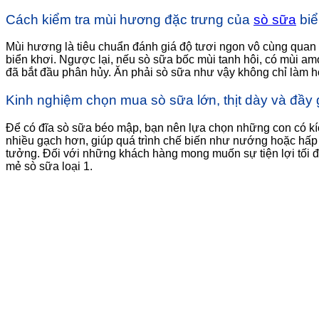
Cách kiểm tra mùi hương đặc trưng của
sò sữa
biể
Mùi hương là tiêu chuẩn đánh giá độ tươi ngon vô cùng quan t
biển khơi. Ngược lại, nếu sò sữa bốc mùi tanh hôi, có mùi amo
đã bắt đầu phân hủy. Ăn phải sò sữa như vậy không chỉ làm 
Kinh nghiệm chọn mua sò sữa lớn, thịt dày và đầy
Để có đĩa sò sữa béo mập, bạn nên lựa chọn những con có kíc
nhiều gạch hơn, giúp quá trình chế biến như nướng hoặc hấp t
tưởng. Đối với những khách hàng mong muốn sự tiện lợi tối đa
mẻ sò sữa loại 1.