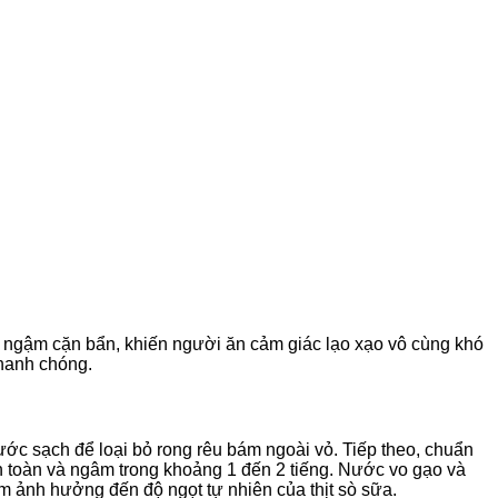
dễ ngậm cặn bẩn, khiến người ăn cảm giác lạo xạo vô cùng khó
nhanh chóng.
ớc sạch để loại bỏ rong rêu bám ngoài vỏ. Tiếp theo, chuẩn
n toàn và ngâm trong khoảng 1 đến 2 tiếng. Nước vo gạo và
m ảnh hưởng đến độ ngọt tự nhiên của thịt sò sữa.