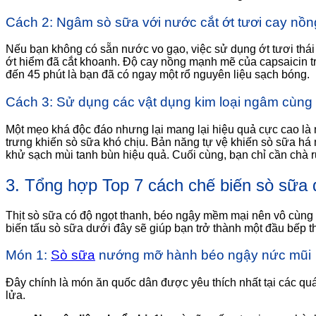
Cách 2: Ngâm sò sữa với nước cắt ớt tươi cay nồn
Nếu bạn không có sẵn nước vo gạo, việc sử dụng ớt tươi thái 
ớt hiểm đã cắt khoanh. Độ cay nồng mạnh mẽ của capsaicin tr
đến 45 phút là bạn đã có ngay một rổ nguyên liệu sạch bóng.
Cách 3: Sử dụng các vật dụng kim loại ngâm cùng
Một mẹo khá độc đáo nhưng lại mang lại hiệu quả cực cao là n
trưng khiến sò sữa khó chịu. Bản năng tự vệ khiến sò sữa há 
khử sạch mùi tanh bùn hiệu quả. Cuối cùng, bạn chỉ cần chà r
3. Tổng hợp Top 7 cách chế biến sò sữa 
Thịt sò sữa có độ ngọt thanh, béo ngậy mềm mại nên vô cùng 
biến tấu sò sữa dưới đây sẽ giúp bạn trở thành một đầu bếp t
Món 1:
Sò sữa
nướng mỡ hành béo ngậy nức mũi
Đây chính là món ăn quốc dân được yêu thích nhất tại các 
lửa.