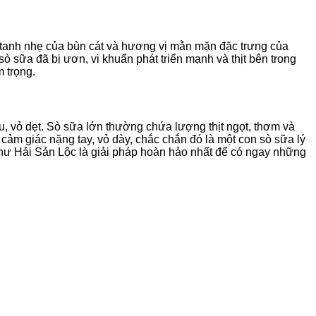
i tanh nhẹ của bùn cát và hương vị mằn mặn đặc trưng của
ò sữa đã bị ươn, vi khuẩn phát triển mạnh và thịt bên trong
 trọng.
, vỏ dẹt. Sò sữa lớn thường chứa lượng thịt ngọt, thơm và
cảm giác nặng tay, vỏ dày, chắc chắn đó là một con sò sữa lý
 như Hải Sản Lộc là giải pháp hoàn hảo nhất để có ngay những