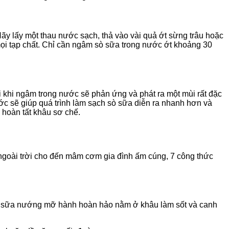
Hãy lấy một thau nước sạch, thả vào vài quả ớt sừng trâu hoặc
mọi tạp chất. Chỉ cần ngâm sò sữa trong nước ớt khoảng 30
i khi ngâm trong nước sẽ phản ứng và phát ra một mùi rất đặc
ước sẽ giúp quá trình làm sạch sò sữa diễn ra nhanh hơn và
 hoàn tất khâu sơ chế.
 ngoài trời cho đến mâm cơm gia đình ấm cúng, 7 công thức
sò sữa nướng mỡ hành hoàn hảo nằm ở khâu làm sốt và canh