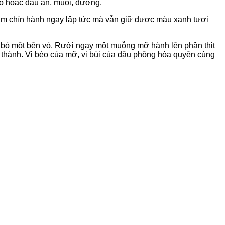
eo hoặc dầu ăn, muối, đường.
làm chín hành ngay lập tức mà vẫn giữ được màu xanh tươi
h bỏ một bên vỏ. Rưới ngay một muỗng mỡ hành lên phần thịt
n thành. Vị béo của mỡ, vị bùi của đậu phộng hòa quyện cùng