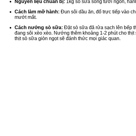
Nguyên liệu chuẩn bị:
1kg sò sữa sống tươi ngon, hành
Cách làm mỡ hành:
Đun sôi dầu ăn, đổ trực tiếp vào 
mướt mắt.
Cách nướng sò sữa:
Đặt sò sữa đã rửa sạch lên bếp t
đang sôi xèo xèo. Nướng thêm khoảng 1-2 phút cho thịt 
thịt sò sữa giòn ngọt sẽ đánh thức mọi giác quan.