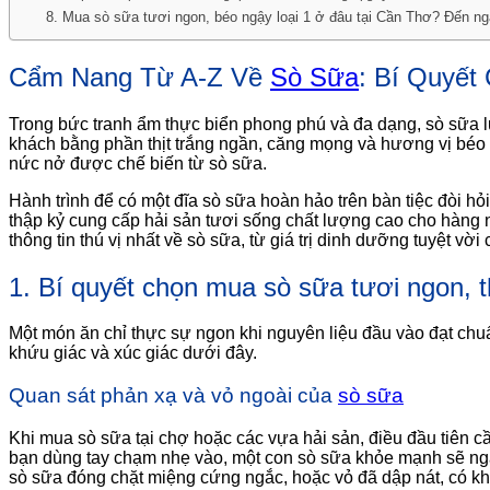
8. Mua sò sữa tươi ngon, béo ngậy loại 1 ở đâu tại Cần Thơ? Đến ng
Cẩm Nang Từ A-Z Về
Sò Sữa
: Bí Quyết
Trong bức tranh ẩm thực biển phong phú và đa dạng, sò sữa luô
khách bằng phần thịt trắng ngần, căng mọng và hương vị béo
nức nở được chế biến từ sò sữa.
Hành trình để có một đĩa sò sữa hoàn hảo trên bàn tiệc đòi hỏ
thập kỷ cung cấp hải sản tươi sống chất lượng cao cho hàng 
thông tin thú vị nhất về sò sữa, từ giá trị dinh dưỡng tuyệt 
1. Bí quyết chọn mua sò sữa tươi ngon, 
Một món ăn chỉ thực sự ngon khi nguyên liệu đầu vào đạt chu
khứu giác và xúc giác dưới đây.
Quan sát phản xạ và vỏ ngoài của
sò sữa
Khi mua sò sữa tại chợ hoặc các vựa hải sản, điều đầu tiên c
bạn dùng tay chạm nhẹ vào, một con sò sữa khỏe mạnh sẽ nga
sò sữa đóng chặt miệng cứng ngắc, hoặc vỏ đã dập nát, có khả 