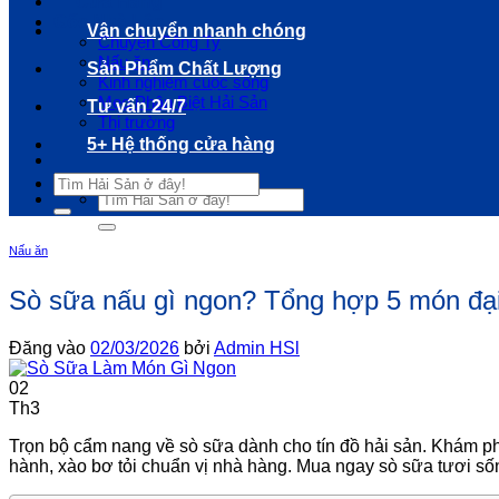
Cửa Hàng
Gốc Nhà Lộc
Vận chuyển nhanh chóng
Chuyện Công Ty
Nấu ăn
Sản Phẩm Chất Lượng
Kinh nghiệm cuộc sống
Mẹo Phân Biệt Hải Sản
Tư vấn 24/7
Thị trường
5+ Hệ thống cửa hàng
Tìm
Tìm
kiếm:
kiếm:
Nấu ăn
Sò sữa nấu gì ngon? Tổng hợp 5 món đại 
Đăng vào
02/03/2026
bởi
Admin HSl
02
Th3
Trọn bộ cẩm nang về sò sữa dành cho tín đồ hải sản. Khám p
hành, xào bơ tỏi chuẩn vị nhà hàng. Mua ngay sò sữa tươi sốn