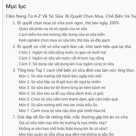
Mục lục
Cẩm Nang Từ A-Z Về Sò Sữa: Bí Quyết Chọn Mua, Chế Biến Và T
1. Bí quyết chọn mua sò sữa tươi ngon, thịt béo ngậy 100%
Quan sát phản xạ và vỏ ngoài của sò sữa
Cách kiểm tra mùi hương đặc trưng của sò sữa biển
Kinh nghiệm chọn mua sò sữa lớn, thịt dày và đầy gạch
2. Bí quyết sơ chế sò sữa sạch bùn cát, khử tanh hiệu quả tại nhà
Cách 1: Ngâm sò sữa bằng nước vo gạo và muối hạt
Cách 2: Ngâm sò sữa với nước cắt ớt tươi cay nồng
Cách 3: Sử dụng các vật dụng kim loại ngâm cùng sò sữa
3. Tổng hợp Top 7 cách chế biến sò sữa đỉnh cao làm nức lòng thực
Món 1: Sò sữa nướng mỡ hành béo ngậy nức mũi
Món 2: Sò sữa hấp sả ớt giữ trọn độ ngọt tự nhiên
Món 3: Sò sữa xào bơ tỏi thơm lừng ăn kèm bánh mì
Món 4: Sò sữa xào sa tế cay nồng đánh thức vị giác
Món 5: Cháo sò sữa nấm rơm thanh đạm, giải cảm hiệu quả
Món 6: Sò sữa nướng phô mai tan chảy kiểu Âu
Món 7: Canh chua sò sữa nấu dứa giải nhiệt mùa hè
7. Giải đáp tất tần tật những thắc mắc thường gặp khi ăn sò sữa
Giá sò sữa hiện nay trên thị trường là bao nhiêu 1kg?
Những ai nên hạn chế hoặc thận trọng khi ăn sò sữa?
Mẹo bảo quản sò sữa sống qua đêm mà không bị gầy ốm