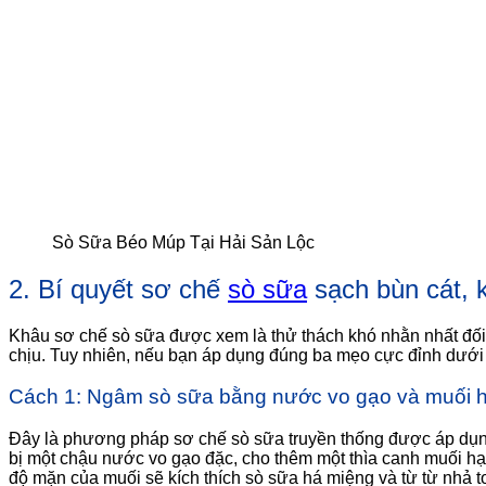
Sò Sữa Béo Múp Tại Hải Sản Lộc
2. Bí quyết sơ chế
sò sữa
sạch bùn cát, k
Khâu sơ chế sò sữa được xem là thử thách khó nhằn nhất đối 
chịu. Tuy nhiên, nếu bạn áp dụng đúng ba mẹo cực đỉnh dưới 
Cách 1: Ngâm sò sữa bằng nước vo gạo và muối h
Đây là phương pháp sơ chế sò sữa truyền thống được áp dụng 
bị một chậu nước vo gạo đặc, cho thêm một thìa canh muối h
độ mặn của muối sẽ kích thích sò sữa há miệng và từ từ nhả 