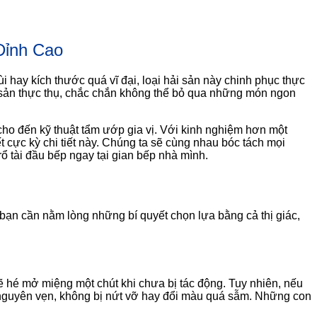
Đỉnh Cao
 hay kích thước quá vĩ đại, loại hải sản này chinh phục thực
 sản thực thụ, chắc chắn không thể bỏ qua những món ngon
t cho đến kỹ thuật tẩm ướp gia vị. Với kinh nghiệm hơn một
 cực kỳ chi tiết này. Chúng ta sẽ cùng nhau bóc tách mọi
rổ tài đầu bếp ngay tại gian bếp nhà mình.
bạn cần nằm lòng những bí quyết chọn lựa bằng cả thị giác,
ẽ hé mở miệng một chút khi chưa bị tác động. Tuy nhiên, nếu
 nguyên vẹn, không bị nứt vỡ hay đổi màu quá sẫm. Những con