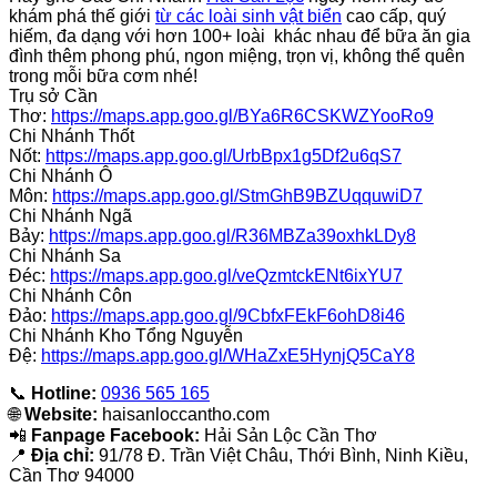
khám phá thế giới
từ các loài sinh vật biển
cao cấp, quý
hiếm, đa dạng với hơn 100+ loài khác nhau để bữa ăn gia
đình thêm phong phú, ngon miệng, trọn vị, không thể quên
trong mỗi bữa cơm nhé!
Trụ sở Cần
Thơ:
https://maps.app.goo.gl/BYa6R6CSKWZYooRo9
Chi Nhánh Thốt
Nốt:
https://maps.app.goo.gl/UrbBpx1g5Df2u6qS7
Chi Nhánh Ô
Môn:
https://maps.app.goo.gl/StmGhB9BZUqquwiD7
Chi Nhánh Ngã
Bảy:
https://maps.app.goo.gl/R36MBZa39oxhkLDy8
Chi Nhánh Sa
Đéc:
https://maps.app.goo.gl/veQzmtckENt6ixYU7
Chi Nhánh Côn
Đảo:
https://maps.app.goo.gl/9CbfxFEkF6ohD8i46
Chi Nhánh Kho Tổng Nguyễn
Đệ:
https://maps.app.goo.gl/WHaZxE5HynjQ5CaY8
📞
Hotline:
0936 565 165
🌐
Website:
haisanloccantho.com
📲
Fanpage Facebook:
Hải Sản Lộc Cần Thơ
📍
Địa chỉ:
91/78 Đ. Trần Việt Châu, Thới Bình, Ninh Kiều,
Cần Thơ 94000