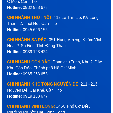
Ô Môn, Cần Thơ
Hotline:
0932 988 678
CHI NHÁNH THỐT NỐT:
412 Lê Thị Tạo, KV Long
Thạnh 2, Thốt Nốt, Cần Thơ
Hotline:
0945 626 155
CHI NHÁNH SA ĐÉC:
351 Hùng Vương, Khóm Vĩnh
Hóa, P. Sa Đéc, Tỉnh Đồng Tháp
Hotline:
0939 123 424
CHI NHÁNH CÔN ĐẢO:
Phan chu Trinh, Khu 2, Đặc
Khu Côn Đảo, Thành phố Hồ Chí Minh
Hotline:
0965 253 653
CHI NHÁNH KHO TỔNG NGUYỄN ĐỆ:
211 - 213
Nguyễn Đệ, Cái Khế, Cần Thơ
Hotline:
0919 133 677
CHI NHÁNH VĨNH LONG:
346C Phó Cơ Điều,
Phường Phước Hậu, Vĩnh Long