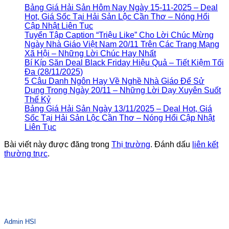
Bảng Giá Hải Sản Hôm Nay Ngày 15-11-2025 – Deal
Hot, Giá Sốc Tại Hải Sản Lộc Cần Thơ – Nóng Hổi
Cập Nhật Liên Tục
Tuyển Tập Caption “Triệu Like” Cho Lời Chúc Mừng
Ngày Nhà Giáo Việt Nam 20/11 Trên Các Trang Mạng
Xã Hội – Những Lời Chúc Hay Nhất
Bí Kíp Săn Deal Black Friday Hiệu Quả – Tiết Kiệm Tối
Đa (28/11/2025)
5 Câu Danh Ngôn Hay Về Nghề Nhà Giáo Để Sử
Dụng Trong Ngày 20/11 – Những Lời Dạy Xuyên Suốt
Thế Kỷ
Bảng Giá Hải Sản Ngày 13/11/2025 – Deal Hot, Giá
Sốc Tại Hải Sản Lộc Cần Thơ – Nóng Hổi Cập Nhật
Liên Tục
Bài viết này được đăng trong
Thị trường
. Đánh dấu
liên kết
thường trực
.
Admin HSl