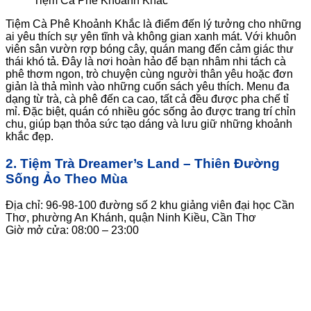
Tiệm Cà Phê Khoảnh Khắc
Tiệm Cà Phê Khoảnh Khắc là điểm đến lý tưởng cho những
ai yêu thích sự yên tĩnh và không gian xanh mát. Với khuôn
viên sân vườn rợp bóng cây, quán mang đến cảm giác thư
thái khó tả. Đây là nơi hoàn hảo để bạn nhâm nhi tách cà
phê thơm ngon, trò chuyện cùng người thân yêu hoặc đơn
giản là thả mình vào những cuốn sách yêu thích. Menu đa
dạng từ trà, cà phê đến ca cao, tất cả đều được pha chế tỉ
mỉ. Đặc biệt, quán có nhiều góc sống ảo được trang trí chỉn
chu, giúp bạn thỏa sức tạo dáng và lưu giữ những khoảnh
khắc đẹp.
2. Tiệm Trà Dreamer’s Land – Thiên Đường
Sống Ảo Theo Mùa
Địa chỉ: 96-98-100 đường số 2 khu giảng viên đại học Cần
Thơ, phường An Khánh, quận Ninh Kiều, Cần Thơ
Giờ mở cửa: 08:00 – 23:00