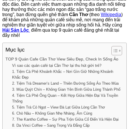
độc đáo. Bên cạnh việc tham quan những địa danh nổi tiếng
hay thưởng thức các món ngon đặc sản “gạo trắng nước
trong”, bạn đừng quên ghé thăm
Cần Thơ
(theo
Wikipedia
)
để khám phá những quán café siêu mê, nơi mang đến trải
nghiệm thư giãn tuyệt vời giữa nhịp sống hối hả. Hãy cùng
Hải Sản Lộc
điểm qua top 9 quán café đáng ghé nhất tại
đây nhé!
Mục lục
TOP 9 Quán Cafe Cần Thơ View Siêu Đẹp, Check In Sống Ảo
Vì sao các quán café tại Cần Thơ lại thu hút giới trẻ?
1. Tiệm Cà Phê Khoảnh Khắc – Nơi Gìn Giữ Những Khoảnh
Khắc Đẹp
2. Tiệm Trà Dreamer’s Land – Thiên Đường Sống Ảo Theo Mùa
3. Mùa Quýt Chín – Không Gian Yên Bình Giữa Lòng Thành Phố
4. Tiệm Cà Phê Ông Quan – Kết Hợp Giữa Hiện Đại Và Truyền
Thống
5. Tiệm Trà Cỏ Ngọt – View Đà Lạt Giữa Lòng Cần Thơ
6. Chò Nâu – Không Gian Nhẹ Nhàng, Ấm Cúng
7. The Kantho Coffee – Sự Pha Trộn Giữa Cổ Điển Và Hiện Đại
8. Da Vinci Coffee – Sang Trọng Và Đẳng Cấp