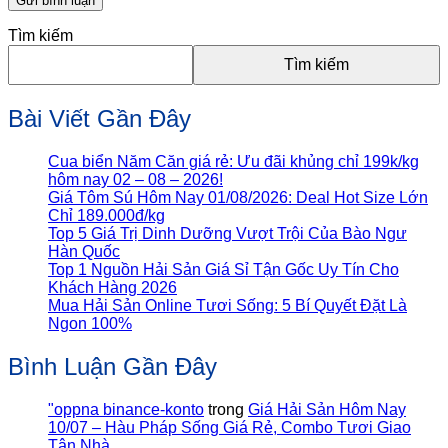
Tìm kiếm
Tìm kiếm
Bài Viết Gần Đây
Cua biển Năm Căn giá rẻ: Ưu đãi khủng chỉ 199k/kg
hôm nay 02 – 08 – 2026!
Giá Tôm Sú Hôm Nay 01/08/2026: Deal Hot Size Lớn
Chỉ 189.000đ/kg
Top 5 Giá Trị Dinh Dưỡng Vượt Trội Của Bào Ngư
Hàn Quốc
Top 1 Nguồn Hải Sản Giá Sỉ Tận Gốc Uy Tín Cho
Khách Hàng 2026
Mua Hải Sản Online Tươi Sống: 5 Bí Quyết Đặt Là
Ngon 100%
Bình Luận Gần Đây
"oppna binance-konto
trong
Giá Hải Sản Hôm Nay
10/07 – Hàu Pháp Sống Giá Rẻ, Combo Tươi Giao
Tận Nhà