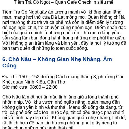
Tiệm Trà Cỏ Ngọt – Quán Cafe Check in siêu mê
Tiệm Trà Cỏ Ngọt gây ấn tượng mạnh với không gian lãng
mạn, mang hơi thở của Đà Lạt mộng mơ. Quán không chỉ là
nơi thưởng thức trà và cà phê mà còn là điểm đến lý tưởng
để bạn ngồi chill, trò chuyện cùng nhóm bạn. Điểm nhấn đặc
biệt của quán chính là những chú cún, chú mèo đáng yêu,
sẵn sàng làm bạn đồng hành trong những giờ phút thư giãn.
Với không gian trầm lắng và bình yên, đây là nơi lý tưởng để
bạn tạm quên đi những lo toan cuộc sống.
6. Chò Nâu – Không Gian Nhẹ Nhàng, Ấm
Cúng
Địa chỉ: 150 – 152 đường Cách mạng tháng 8, phường Cái
Khế, quận Ninh Kiều, Cần Thơ
Giờ mở cửa: 08:00 – 22:00
Chò Nâu là một nơi ẩn náu tĩnh lặng giữa lòng thành phố
nhộn nhịp. Với khu vườn nhỏ ngập nắng, quán mang đến
không gian yên bình và thư thái. Menu đồ uống đa dạng, từ
trà, cà phê đến các loại nước ép, tất cả đều được pha chế tỉ
mỉ và trình bày đẹp mắt. Không gian quán nhẹ nhàng, tinh tế,
rất thích hợp để bạn tận hưởng những phút giây riêng tư
hoặc chụp những bức ảnh thật chill.