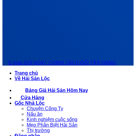
E-mail
GỌI NGAY
CHÍNH SÁCH ĐỔI TRẢ HÀNG
Trang chủ
Về Hải Sản Lộc
Bảng Giá Hải Sản Hôm Nay
Cửa Hàng
Gốc Nhà Lộc
Chuyện Công Ty
Nấu ăn
Kinh nghiệm cuộc sống
Mẹo Phân Biệt Hải Sản
Thị trường
Đăng nhập