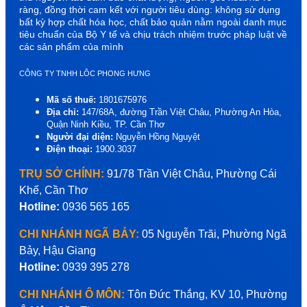
ràng, đồng thời cam kết với người tiêu dùng: không sử dụng
bất kỳ hợp chất hóa học, chất bảo quản nằm ngoài danh mục
tiêu chuẩn của Bộ Y tế và chịu trách nhiệm trước pháp luật về
các sản phẩm của mình
CÔNG TY TNHH LÔC PHONG HƯNG
Mã số thuế:
1801675976
Địa chỉ:
147/68A, đường Trần Việt Châu, Phường An Hòa,
Quận Ninh Kiều, TP. Cần Thơ
Người đại diện:
Nguyễn Hồng Nguyệt
Điện thoại:
1900.3037
TRỤ SỞ CHÍNH:
91/78 Trần Việt Châu, Phường Cái
Khế, Cần Thơ
Hotline:
0936 565 165
CHI NHÁNH NGÃ BẢY:
05 Nguyễn Trãi, Phường Ngã
Bảy, Hậu Giang
Hotline:
0939 395 278
CHI NHÁNH Ô MÔN:
Tôn Đức Thắng, KV 10, Phường