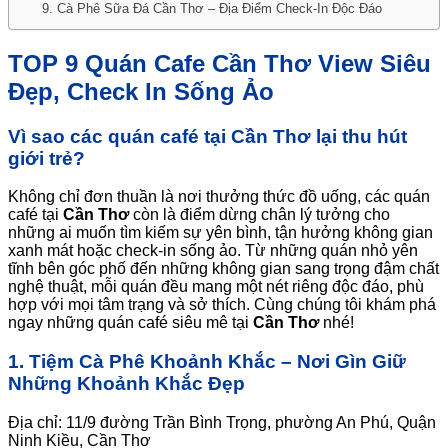
9. Cà Phê Sữa Đá Cần Thơ – Địa Điểm Check-In Độc Đáo
TOP 9 Quán Cafe Cần Thơ View Siêu
Đẹp, Check In Sống Ảo
Vì sao các quán café tại Cần Thơ lại thu hút
giới trẻ?
Không chỉ đơn thuần là nơi thưởng thức đồ uống, các quán
café tại
Cần Thơ
còn là điểm dừng chân lý tưởng cho
những ai muốn tìm kiếm sự yên bình, tận hưởng không gian
xanh mát hoặc check-in sống ảo. Từ những quán nhỏ yên
tĩnh bên góc phố đến những không gian sang trọng đậm chất
nghệ thuật, mỗi quán đều mang một nét riêng độc đáo, phù
hợp với mọi tâm trạng và sở thích. Cùng chúng tôi khám phá
ngay những quán café siêu mê tại
Cần Thơ
nhé!
1. Tiệm Cà Phê Khoảnh Khắc – Nơi Gìn Giữ
Những Khoảnh Khắc Đẹp
Địa chỉ: 11/9 đường Trần Bình Trọng, phường An Phú, Quận
Ninh Kiều, Cần Thơ