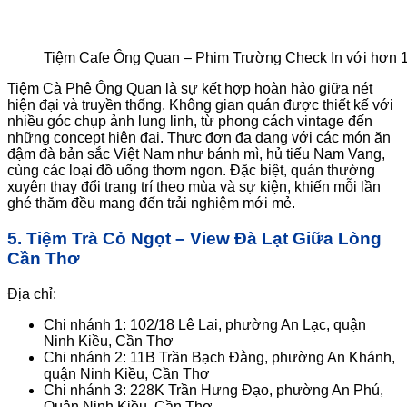
Tiệm Cafe Ông Quan – Phim Trường Check In với hơn 1
Tiệm Cà Phê Ông Quan là sự kết hợp hoàn hảo giữa nét
hiện đại và truyền thống. Không gian quán được thiết kế với
nhiều góc chụp ảnh lung linh, từ phong cách vintage đến
những concept hiện đại. Thực đơn đa dạng với các món ăn
đậm đà bản sắc Việt Nam như bánh mì, hủ tiếu Nam Vang,
cùng các loại đồ uống thơm ngon. Đặc biệt, quán thường
xuyên thay đổi trang trí theo mùa và sự kiện, khiến mỗi lần
ghé thăm đều mang đến trải nghiệm mới mẻ.
5. Tiệm Trà Cỏ Ngọt – View Đà Lạt Giữa Lòng
Cần Thơ
Địa chỉ:
Chi nhánh 1: 102/18 Lê Lai, phường An Lạc, quận
Ninh Kiều, Cần Thơ
Chi nhánh 2: 11B Trần Bạch Đằng, phường An Khánh,
quận Ninh Kiều, Cần Thơ
Chi nhánh 3: 228K Trần Hưng Đạo, phường An Phú,
Quận Ninh Kiều, Cần Thơ