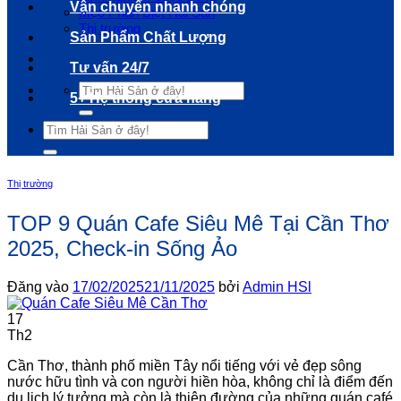
Vận chuyển nhanh chóng
Mẹo Phân Biệt Hải Sản
Thị trường
Sản Phẩm Chất Lượng
Tư vấn 24/7
Tìm
5+ Hệ thống cửa hàng
kiếm:
Tìm
kiếm:
Thị trường
TOP 9 Quán Cafe Siêu Mê Tại Cần Thơ
2025, Check-in Sống Ảo
Đăng vào
17/02/2025
21/11/2025
bởi
Admin HSl
17
Th2
Cần Thơ, thành phố miền Tây nổi tiếng với vẻ đẹp sông
nước hữu tình và con người hiền hòa, không chỉ là điểm đến
du lịch lý tưởng mà còn là thiên đường của những quán café