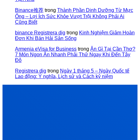
Binance推荐
trong
Thành Phần Dinh Dưỡng Từ Mực
Ống – Lợi Ích Sức Khỏe Vượt Trội Không Phải Ai
Cũng Biết
binance Registrera dig
trong
Kinh Nghiệm Giảm Hoàn
Đơn Khi Bán Hải Sản Sống
Armenia eVisa for Business
trong
Ăn Gì Tại Cần Thơ?
7 Món Ngon Ăn Nhanh Phải Thử Ngay Khi Đến Tây
Đô
Registrera dig
trong
Ngày 1 tháng 5 – Ngày Quốc tế
Lao động: Ý nghĩa, Lịch sử và Cách kỷ niệm