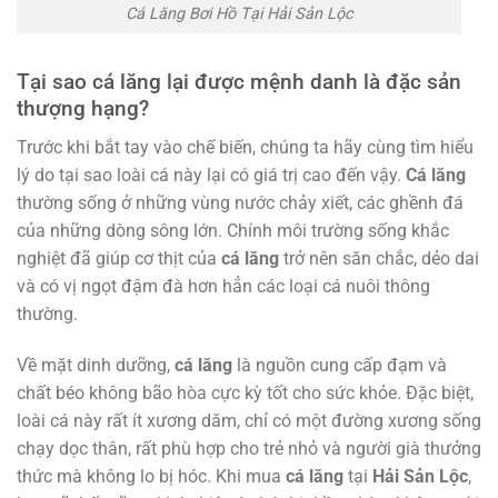
Cá Lăng Bơi Hồ Tại Hải Sản Lộc
Tại sao cá lăng lại được mệnh danh là đặc sản
thượng hạng?
Trước khi bắt tay vào chế biến, chúng ta hãy cùng tìm hiểu
lý do tại sao loài cá này lại có giá trị cao đến vậy.
Cá lăng
thường sống ở những vùng nước chảy xiết, các ghềnh đá
của những dòng sông lớn. Chính môi trường sống khắc
nghiệt đã giúp cơ thịt của
cá lăng
trở nên săn chắc, dẻo dai
và có vị ngọt đậm đà hơn hẳn các loại cá nuôi thông
thường.
Về mặt dinh dưỡng,
cá lăng
là nguồn cung cấp đạm và
chất béo không bão hòa cực kỳ tốt cho sức khỏe. Đặc biệt,
loài cá này rất ít xương dăm, chỉ có một đường xương sống
chạy dọc thân, rất phù hợp cho trẻ nhỏ và người già thưởng
thức mà không lo bị hóc. Khi mua
cá lăng
tại
Hải Sản Lộc
,