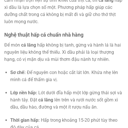
cảm nhận trọn vẹn sự tinh khiết của thịt cá, thì
cá lăng
hấp
xì dầu là lựa chọn số một. Phương pháp hấp giúp các
dưỡng chất trong cá không bị mất đi và giữ cho thớ thịt
luôn mọng nước.
Nghệ thuật hấp cá chuẩn nhà hàng
Để món
cá lăng
hấp không bị tanh, gừng và hành lá là hai
nguyên liệu không thể thiếu. Xì dầu phải là loại thượng
hạng, có vị mặn dịu và mùi thơm đậu nành tự nhiên.
Sơ chế:
Để nguyên con hoặc cắt lát lớn. Khứa nhẹ lên
mình cá để thấm gia vị.
Lớp nền hấp:
Lót dưới đĩa hấp một lớp gừng thái sợi và
hành tây. Đặt
cá lăng
lên trên và rưới nước sốt gồm xì
dầu, dầu hào, đường và một ít rượu nấu ăn.
Thời gian hấp:
Hấp trong khoảng 15-20 phút tùy theo
độ dày của cá.