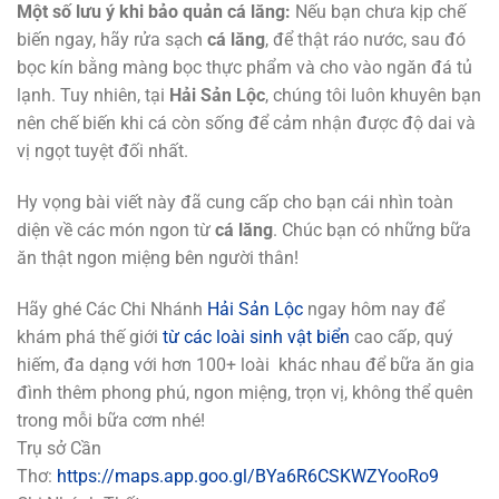
Một số lưu ý khi bảo quản cá lăng:
Nếu bạn chưa kịp chế
biến ngay, hãy rửa sạch
cá lăng
, để thật ráo nước, sau đó
bọc kín bằng màng bọc thực phẩm và cho vào ngăn đá tủ
lạnh. Tuy nhiên, tại
Hải Sản Lộc
, chúng tôi luôn khuyên bạn
nên chế biến khi cá còn sống để cảm nhận được độ dai và
vị ngọt tuyệt đối nhất.
Hy vọng bài viết này đã cung cấp cho bạn cái nhìn toàn
diện về các món ngon từ
cá lăng
. Chúc bạn có những bữa
ăn thật ngon miệng bên người thân!
Hãy ghé Các Chi Nhánh
Hải Sản Lộc
ngay hôm nay để
khám phá thế giới
từ các loài sinh vật biển
cao cấp, quý
hiếm, đa dạng với hơn 100+ loài khác nhau để bữa ăn gia
đình thêm phong phú, ngon miệng, trọn vị, không thể quên
trong mỗi bữa cơm nhé!
Trụ sở Cần
Thơ:
https://maps.app.goo.gl/BYa6R6CSKWZYooRo9