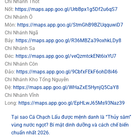
Chi Nhánh Thốt
Nốt:
https://maps.app.goo.gl/UrbBpx1g5Df2u6qS7
Chi Nhánh Ô
Môn:
https://maps.app.goo.gl/StmGhB9BZUqquwiD7
Chi Nhánh Ngã
Bảy:
https://maps.app.goo.gl/R36MBZa39oxhkLDy8
Chi Nhánh Sa
Đéc:
https://maps.app.goo.gl/veQzmtckENt6ixYU7
Chi Nhánh Côn
Đảo:
https://maps.app.goo.gl/9CbfxFEkF6ohD8i46
Chi Nhánh Kho Tổng Nguyễn
Đệ:
https://maps.app.goo.gl/WHaZxE5HynjQ5CaY8
Chi Nhánh Vĩnh
Long:
https://maps.app.goo.gl/EpHLwJ65Ms93Naz39
Tại sao Cá Chạch Lấu được mệnh danh là “Thủy sâm”
vùng nước ngọt? Bí mật dinh dưỡng và cách chế biến
chuẩn nhất 2026.