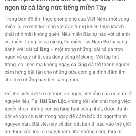
ngon từ cá lăng nức tiếng miền Tây
Trong bản đồ ẩm thực phong phú của Việt Nam, mỗi vùng
miền lại có một loại sản vật đặc trưng khiến thực khách
phải nhớ mãi không quên. Nếu miền Bắc tự hào với cá anh
vũ, miền Trung có cá niêng, thì miền Tây Nam Bộ lại vang
danh với loài
cá lăng
– một trong những loài cá da trơn
ngon và quý nhất của dòng sông Mekong. Với lớp thịt
trắng, dai, béo mà không ngậy,
cá lăng
đã trở thành nguồn
cảm hứng bất tận cho những bữa cơm gia đình đầm ấm
cho đến những bàn tiệc sang trọng.
Để chế biến được một món ăn ngon, linh hồn của nó nằm ở
nguyên liệu. Tại
Hải Sản Lộc
, chúng tôi luôn chú trọng việc
tuyển chọn những con
cá lăng
tươi sống nhất, được đánh
bắt và vận chuyển trong ngày để đảm bảo độ ngọt thanh
nguyên bản. Bài viết này sẽ dẫn dắt bạn đi sâu vào thế giới
ẩm thực của loài cá này, khám phá những công thức bí