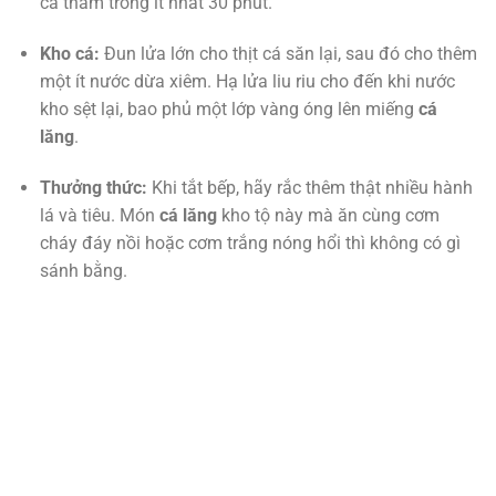
cá thấm trong ít nhất 30 phút.
Kho cá:
Đun lửa lớn cho thịt cá săn lại, sau đó cho thêm
một ít nước dừa xiêm. Hạ lửa liu riu cho đến khi nước
kho sệt lại, bao phủ một lớp vàng óng lên miếng
cá
lăng
.
Thưởng thức:
Khi tắt bếp, hãy rắc thêm thật nhiều hành
lá và tiêu. Món
cá lăng
kho tộ này mà ăn cùng cơm
cháy đáy nồi hoặc cơm trắng nóng hổi thì không có gì
sánh bằng.