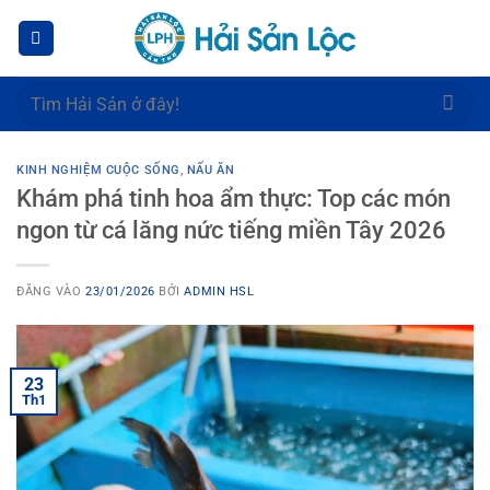
Bỏ
qua
nội
dung
Tìm
kiếm:
KINH NGHIỆM CUỘC SỐNG
,
NẤU ĂN
Khám phá tinh hoa ẩm thực: Top các món
ngon từ cá lăng nức tiếng miền Tây 2026
ĐĂNG VÀO
23/01/2026
BỞI
ADMIN HSL
23
Th1