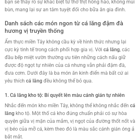
bạn sẽ thấy rõ sự khác biệt từ thớ thịt hồng hào, không mùi
bùn, mang lại sự an tâm tuyệt đối cho bữa ăn gia đình.
Danh sách các món ngon từ cá lăng đậm đà
hương vị truyền thống
Ẩm thực miền Tây không cầu kỳ về hình thức nhưng lại
cực kỳ tinh tế trong cách phối hợp gia vị. Với
cá lăng
, các
đầu bếp miệt vườn thường ưu tiên những cách nấu giữ
được độ ngọt tự nhiên của cá nhưng vẫn phải đậm đà,
đưa cơm. Dưới đây là ba món ăn kinh điển mà bất cứ ai
yêu thích
cá lăng
đều không thể bỏ qua.
1. Cá lăng kho tộ: Bí quyết lên màu cánh gián tự nhiên
Nhắc đến món kho miền Tây, không thể không nhắc đến
cá
lăng
kho tộ. Một thố cá kho đúng chuẩn phải có sự hòa
quyện giữa vị mặn của mắm, vị ngọt của đường thốt nốt và
vị béo của mỡ cá, kèm theo đó là màu sắc cánh gián óng ả
bắt mắt.