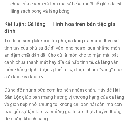
chua của chanh và tính ma sát của muối sẽ giúp da
cá
lăng
sạch bong và láng bóng.
Kết luận: Cá lăng – Tinh hoa trên bàn tiệc gia
đình
Từ dòng sông Mekong trù phú,
cá lăng
đã mang theo sự
tinh túy của phù sa để đi vào lòng người qua những món
ăn đậm chất dân dã. Cho dù là món kho tộ mặn mà, bát
canh chua thanh mát hay đĩa cá hấp tinh tế,
cá lăng
vẫn
luôn khẳng định được vị thế là loại thực phẩm “vàng” cho
sức khỏe và khẩu vị.
Đừng để những bữa cơm trở nên nhàm chán. Hãy để
Hải
Sản Lộc
giúp bạn mang hương vị thượng hạng của
cá lăng
về gian bếp nhỏ. Chúng tôi không chỉ bán hải sản, mà còn
trao gửi sự tận tâm và những giá trị ẩm thực truyền thống
đến từng khách hàng.