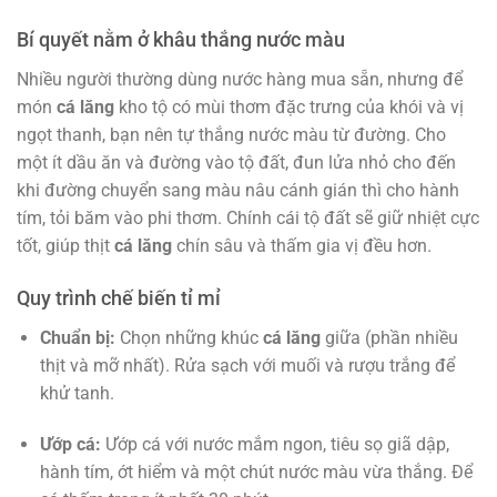
Bí quyết nằm ở khâu thắng nước màu
Nhiều người thường dùng nước hàng mua sẵn, nhưng để
món
cá lăng
kho tộ có mùi thơm đặc trưng của khói và vị
ngọt thanh, bạn nên tự thắng nước màu từ đường. Cho
một ít dầu ăn và đường vào tộ đất, đun lửa nhỏ cho đến
khi đường chuyển sang màu nâu cánh gián thì cho hành
tím, tỏi băm vào phi thơm. Chính cái tộ đất sẽ giữ nhiệt cực
tốt, giúp thịt
cá lăng
chín sâu và thấm gia vị đều hơn.
Quy trình chế biến tỉ mỉ
Chuẩn bị:
Chọn những khúc
cá lăng
giữa (phần nhiều
thịt và mỡ nhất). Rửa sạch với muối và rượu trắng để
khử tanh.
Ướp cá:
Ướp cá với nước mắm ngon, tiêu sọ giã dập,
hành tím, ớt hiểm và một chút nước màu vừa thắng. Để