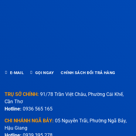
E-MAIL
GỌI NGAY
CHÍNH SÁCH ĐỔI TRẢ HÀNG
TRỤ SỞ CHÍNH:
91/78 Trần Việt Châu, Phường Cái Khế,
Cần Thơ
Hotline:
0936 565 165
CHI NHÁNH NGÃ BẢY:
05 Nguyễn Trãi, Phường Ngã Bảy,
Hậu Giang
Hotline:
0939 395 278