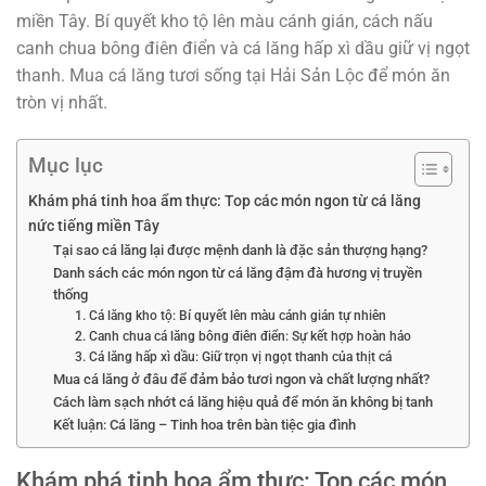
miền Tây. Bí quyết kho tộ lên màu cánh gián, cách nấu
canh chua bông điên điển và cá lăng hấp xì dầu giữ vị ngọt
thanh. Mua cá lăng tươi sống tại Hải Sản Lộc để món ăn
tròn vị nhất.
Mục lục
Khám phá tinh hoa ẩm thực: Top các món ngon từ cá lăng
nức tiếng miền Tây
Tại sao cá lăng lại được mệnh danh là đặc sản thượng hạng?
Danh sách các món ngon từ cá lăng đậm đà hương vị truyền
thống
1. Cá lăng kho tộ: Bí quyết lên màu cánh gián tự nhiên
2. Canh chua cá lăng bông điên điển: Sự kết hợp hoàn hảo
3. Cá lăng hấp xì dầu: Giữ trọn vị ngọt thanh của thịt cá
Mua cá lăng ở đâu để đảm bảo tươi ngon và chất lượng nhất?
Cách làm sạch nhớt cá lăng hiệu quả để món ăn không bị tanh
Kết luận: Cá lăng – Tinh hoa trên bàn tiệc gia đình
Khám phá tinh hoa ẩm thực: Top các món