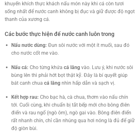
khuyến khích thực khách nấu món này khi cá còn tươi
sống nhất để nước canh không bị đục và giữ được độ ngọt
thanh của xương cá.
Các bước thực hiện để nước canh luôn trong
Nấu nước dùng:
Đun sôi nước với một ít muối, sau đó
cho nước cốt me vào.
Nấu cá:
Cho từng khứa
cá lăng
vào. Lưu ý, khi nước sôi
bùng lên thì phải hớt bọt thật kỹ. Đây là bí quyết giúp
bát canh chua
cá lăng
nhìn hấp dẫn và sạch vị.
Kết hợp rau:
Cho bạc hà, cà chua, thơm vào nấu chín
tới. Cuối cùng, khi chuẩn bị tắt bếp mới cho bông điên
điển và rau ngổ (ngò ôm), ngò gai vào. Bông điên điển
rất nhanh chín, chỉ cần nhúng qua hơi nóng là đủ để giữ
độ giòn bùi.