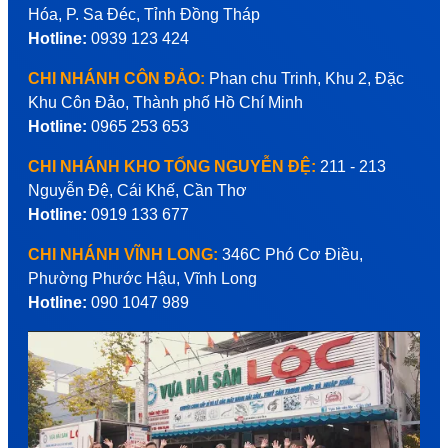
Hóa, P. Sa Đéc, Tỉnh Đồng Tháp
Hotline:
0939 123 424
CHI NHÁNH CÔN ĐẢO:
Phan chu Trinh, Khu 2, Đặc
Khu Côn Đảo, Thành phố Hồ Chí Minh
Hotline:
0965 253 653
CHI NHÁNH KHO TỔNG NGUYỄN ĐỆ:
211 - 213
Nguyễn Đệ, Cái Khế, Cần Thơ
Hotline:
0919 133 677
CHI NHÁNH VĨNH LONG:
346C Phó Cơ Điều,
Phường Phước Hậu, Vĩnh Long
Hotline:
090 1047 989