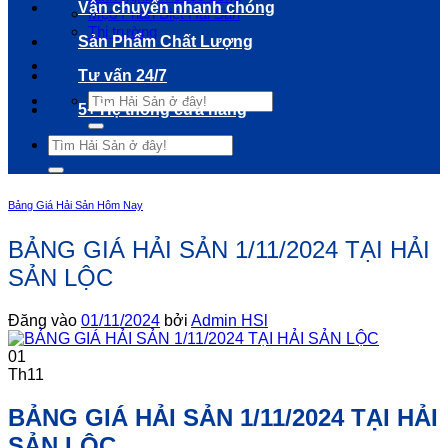
Vận chuyển nhanh chóng
Mẹo Phân Biệt Hải Sản
Thị trường
Sản Phẩm Chất Lượng
Tư vấn 24/7
Tìm
5+ Hệ thống cửa hàng
kiếm:
Tìm
kiếm:
Bảng Giá Hải Sản Hôm Nay
BẢNG GIÁ HẢI SẢN 1/11/2024 TẠI HẢI
SẢN LỘC
Đăng vào
01/11/2024
bởi
Admin HSl
01
Th11
BẢNG GIÁ HẢI SẢN 1/11/2024 TẠI HẢI
SẢN LỘC