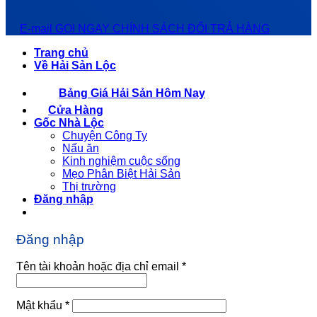
E-mail
GỌI NGAY
CHÍNH SÁCH ĐỔI TRẢ HÀNG
Trang chủ
Về Hải Sản Lộc
Bảng Giá Hải Sản Hôm Nay
Cửa Hàng
Gốc Nhà Lộc
Chuyện Công Ty
Nấu ăn
Kinh nghiệm cuộc sống
Mẹo Phân Biệt Hải Sản
Thị trường
Đăng nhập
Đăng nhập
Bắt
Tên tài khoản hoặc địa chỉ email
*
buộc
Bắt
Mật khẩu
*