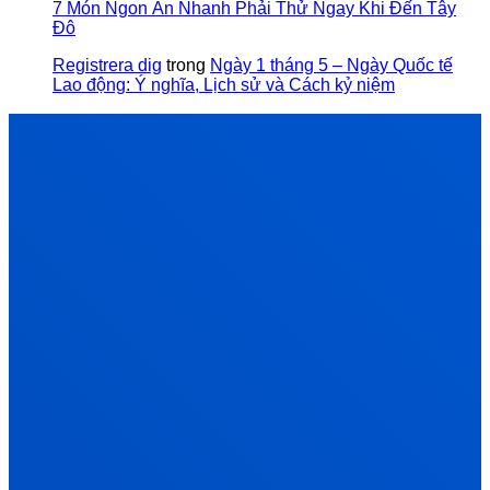
7 Món Ngon Ăn Nhanh Phải Thử Ngay Khi Đến Tây
Đô
Registrera dig
trong
Ngày 1 tháng 5 – Ngày Quốc tế
Lao động: Ý nghĩa, Lịch sử và Cách kỷ niệm