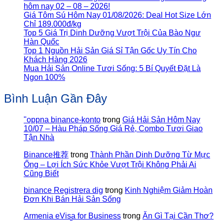
hôm nay 02 – 08 – 2026!
Giá Tôm Sú Hôm Nay 01/08/2026: Deal Hot Size Lớn
Chỉ 189.000đ/kg
Top 5 Giá Trị Dinh Dưỡng Vượt Trội Của Bào Ngư
Hàn Quốc
Top 1 Nguồn Hải Sản Giá Sỉ Tận Gốc Uy Tín Cho
Khách Hàng 2026
Mua Hải Sản Online Tươi Sống: 5 Bí Quyết Đặt Là
Ngon 100%
Bình Luận Gần Đây
"oppna binance-konto
trong
Giá Hải Sản Hôm Nay
10/07 – Hàu Pháp Sống Giá Rẻ, Combo Tươi Giao
Tận Nhà
Binance推荐
trong
Thành Phần Dinh Dưỡng Từ Mực
Ống – Lợi Ích Sức Khỏe Vượt Trội Không Phải Ai
Cũng Biết
binance Registrera dig
trong
Kinh Nghiệm Giảm Hoàn
Đơn Khi Bán Hải Sản Sống
Armenia eVisa for Business
trong
Ăn Gì Tại Cần Thơ?