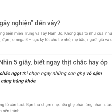
 “gây nghiện” đến vậy?
 vùng biển miền Trung và Tây Nam Bộ. Không quá to như cua, nh
xi, đạm, omega-3 – cực kỳ tốt cho trẻ nhỏ, mẹ bầu, người già và 
hìn 5 giây, biết ngay thịt chắc hay óp
 chắc ngọt
thì chọn ngay những con ghẹ
vỏ sậm
– càng búng khỏe
.
g tỏ còn tươi. Bạn thử chạm nhẹ, nếu ghẹ phản ứng nhanh, tức
n nên tránh.