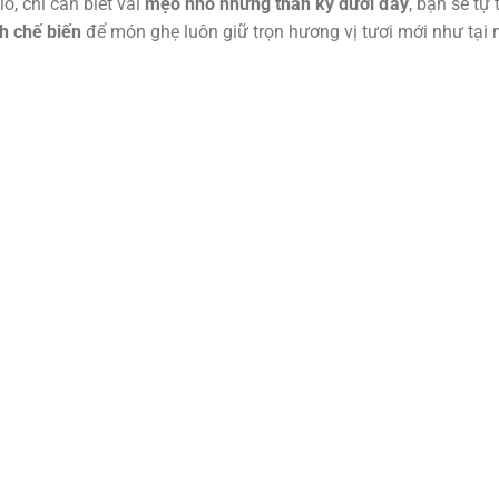
o, chỉ cần biết vài
mẹo nhỏ nhưng thần kỳ dưới đây
, bạn sẽ tự 
ch chế biến
để món ghẹ luôn giữ trọn hương vị tươi mới như tại 