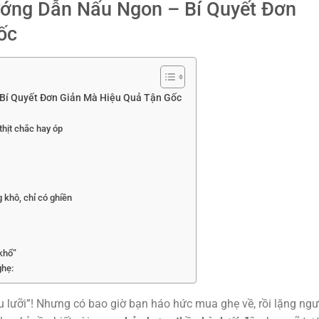
ớng Dẫn Nấu Ngon – Bí Quyết Đơn
ốc
Bí Quyết Đơn Giản Mà Hiệu Quả Tận Gốc
thịt chắc hay óp
 khô, chỉ có ghiền
khổ”
ghẹ:
u lưỡi”! Nhưng có bao giờ bạn háo hức mua ghẹ về, rồi lặng ngư