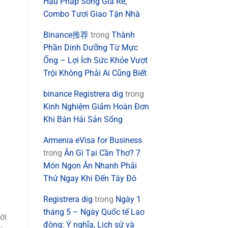
Hàu Pháp Sống Giá Rẻ,
Combo Tươi Giao Tận Nhà
Binance推荐
trong
Thành
Phần Dinh Dưỡng Từ Mực
Ống – Lợi Ích Sức Khỏe Vượt
Trội Không Phải Ai Cũng Biết
binance Registrera dig
trong
Kinh Nghiệm Giảm Hoàn Đơn
Khi Bán Hải Sản Sống
Armenia eVisa for Business
trong
Ăn Gì Tại Cần Thơ? 7
Món Ngon Ăn Nhanh Phải
Thử Ngay Khi Đến Tây Đô
Registrera dig
trong
Ngày 1
tháng 5 – Ngày Quốc tế Lao
ời
động: Ý nghĩa, Lịch sử và