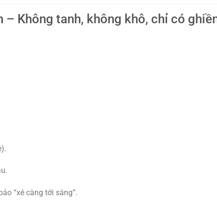
 – Không tanh, không khô, chỉ có ghiề
).
au.
ảo “xé càng tới sáng”.