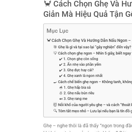
🦀 Cách Chọn Ghẹ Và Hư
Giản Mà Hiệu Quả Tận G
Mục Lục
🦀 Cách Chọn Ghẹ Và Hướng Dẫn Nấu Ngon – 
🎯 Ghẹ là gì và tại sao lại “gây nghiện” đến vậy?
💡 Cách chọn ghẹ ngon – Nhìn 5 giây, biết ngay 
✔️ 1. Chọn ghẹ còn sống
✔️ 2. Ấn nhẹ vào phần yếm
✔️ 3. Ghẹ đực hay cái?
✔️ 4. Ghẹ xanh là ngon nhất
🍳 Cách chế biến ghẹ ngon – Không tanh, không
🥣 1. Ghẹ hấp bia sả
🍜 2. Ghẹ nấu bún riêu
🍛 3. Ghẹ rang me
🤯 Nỗi khổ của người yêu ghẹ – và cách “thoát 
🔍 Tóm tắt mẹo nhỏ – Lưu lại nếu bạn là tín đồ 
Ghẹ – nghe thôi là đã thấy “ngon trong đầ