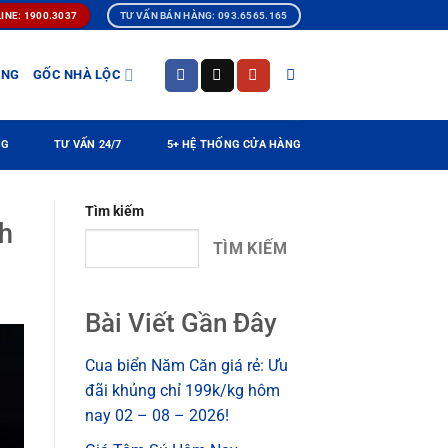
INE: 1900.3037
TƯ VẤN BÁN HÀNG: 093.6565.165
ÀNG
GỐC NHÀ LỘC
NG
TƯ VẤN 24/7
5+ HỆ THỐNG CỬA HÀNG
Tìm kiếm
nh
TÌM KIẾM
Bài Viết Gần Đây
Cua biển Năm Căn giá rẻ: Ưu
đãi khủng chỉ 199k/kg hôm
nay 02 – 08 – 2026!