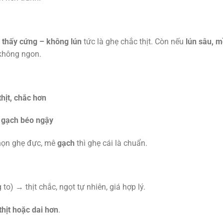
 thấy cứng – không lún
tức là ghẹ chắc thịt. Còn nếu
lún sâu, 
n không ngon.
thịt, chắc hơn
ó
gạch béo ngậy
họn ghẹ đực, mê
gạch
thì ghẹ cái là chuẩn.
o) → thịt chắc, ngọt tự nhiên, giá hợp lý.
 thịt hoặc dai hơn
.