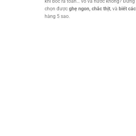
khi bóc ra toàn… vỏ và nước không? Đừng l
chọn được
ghẹ ngon, chắc thịt
, và
biết cá
hàng 5 sao.