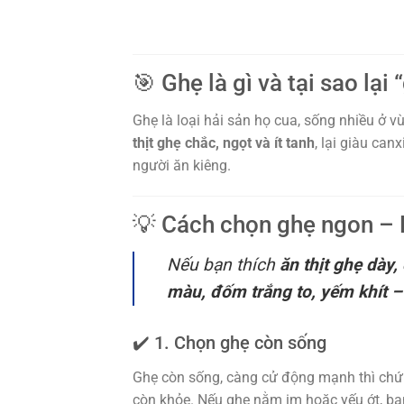
🎯 Ghẹ là gì và tại sao lại
Ghẹ là loại hải sản họ cua, sống nhiều ở
thịt ghẹ chắc, ngọt và ít tanh
, lại giàu can
người ăn kiêng.
💡 Cách chọn ghẹ ngon – N
Nếu bạn thích
ăn thịt ghẹ dày,
màu, đốm trắng to, yếm khít 
✔️ 1. Chọn ghẹ còn sống
Ghẹ còn sống, càng cử động mạnh thì chứn
còn khỏe. Nếu ghẹ nằm im hoặc yếu ớt, bạ