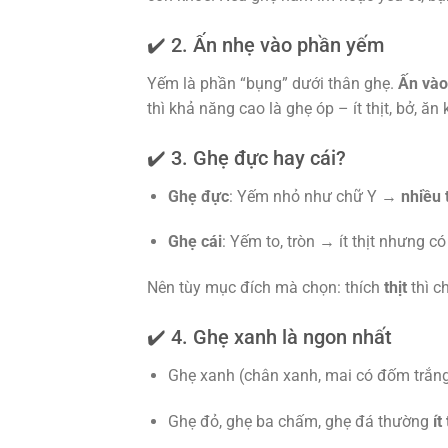
✔️ 2. Ấn nhẹ vào phần yếm
Yếm là phần “bụng” dưới thân ghẹ.
Ấn vào
thì khả năng cao là ghẹ óp – ít thịt, bở, ă
✔️ 3. Ghẹ đực hay cái?
Ghẹ đực
: Yếm nhỏ như chữ Y →
nhiều 
Ghẹ cái
: Yếm to, tròn → ít thịt nhưng c
Nên tùy mục đích mà chọn: thích
thịt
thì c
✔️ 4. Ghẹ xanh là ngon nhất
Ghẹ xanh (chân xanh, mai có đốm trắng t
Ghẹ đỏ, ghẹ ba chấm, ghẹ đá thường
ít