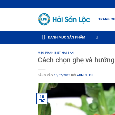
Bỏ
qua
nội
TRANG C
dung
DANH MỤC SẢN PHẨM
MẸO PHÂN BIỆT HẢI SẢN
Cách chọn ghẹ và hướng 
ĐĂNG VÀO
10/07/2025
BỞI
ADMIN HSL
10
Th7