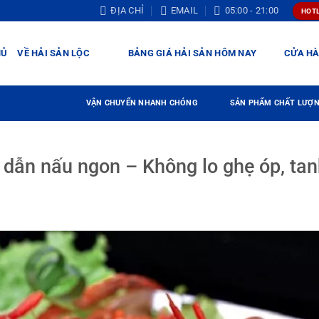
ĐỊA CHỈ
EMAIL
05:00 - 21:00
HOTL
HỦ
VỀ HẢI SẢN LỘC
BẢNG GIÁ HẢI SẢN HÔM NAY
CỬA H
VẬN CHUYỂN NHANH CHÓNG
SẢN PHẨM CHẤT LƯỢ
dẫn nấu ngon – Không lo ghẹ óp, ta