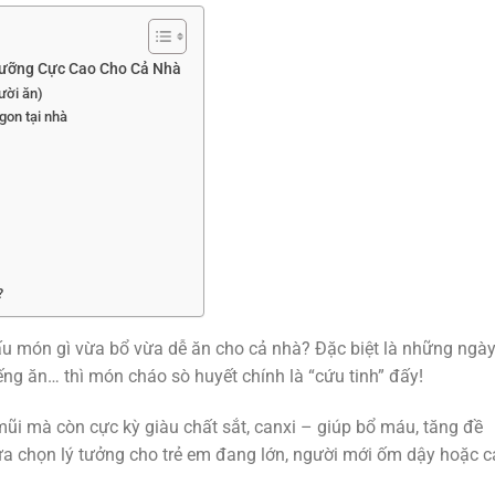
Dưỡng Cực Cao Cho Cả Nhà
ười ăn)
gon tại nhà
?
nấu món gì vừa bổ vừa dễ ăn cho cả nhà? Đặc biệt là những ngà
ếng ăn… thì món cháo sò huyết chính là “cứu tinh” đấy!
ũi mà còn cực kỳ giàu chất sắt, canxi – giúp bổ máu, tăng đề
ựa chọn lý tưởng cho trẻ em đang lớn, người mới ốm dậy hoặc c