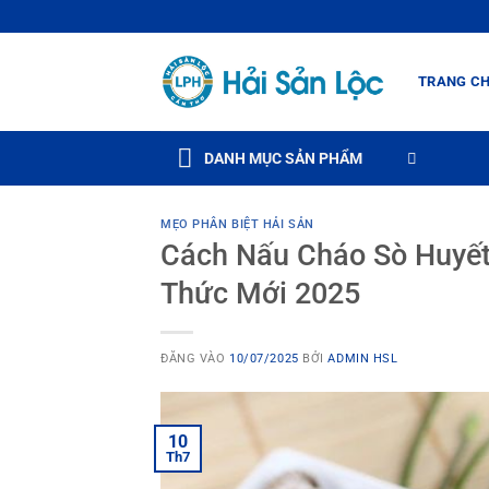
Bỏ
qua
nội
TRANG C
dung
DANH MỤC SẢN PHẨM
MẸO PHÂN BIỆT HẢI SẢN
Cách Nấu Cháo Sò Huyết
Thức Mới 2025
ĐĂNG VÀO
10/07/2025
BỞI
ADMIN HSL
10
Th7