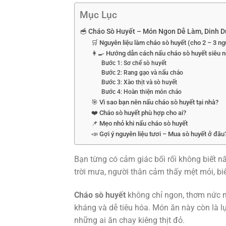
Mục Lục
🥣 Cháo Sò Huyết – Món Ngon Dễ Làm, Dinh 
🛒 Nguyên liệu làm cháo sò huyết (cho 2 – 3 ng
👩‍🍳 Hướng dẫn cách nấu cháo sò huyết siêu n
Bước 1: Sơ chế sò huyết
Bước 2: Rang gạo và nấu cháo
Bước 3: Xào thịt và sò huyết
Bước 4: Hoàn thiện món cháo
🎯 Vì sao bạn nên nấu cháo sò huyết tại nhà?
❤️ Cháo sò huyết phù hợp cho ai?
📌 Mẹo nhỏ khi nấu cháo sò huyết
📣 Gợi ý nguyên liệu tươi – Mua sò huyết ở đâu
Bạn từng có cảm giác bối rối không biết 
trời mưa, người thân cảm thấy mệt mỏi, bi
Cháo sò huyết
không chỉ ngon, thơm nức m
kháng và dễ tiêu hóa. Món ăn này còn là l
những ai ăn chay kiêng thịt đỏ.