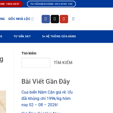
INE: 1900.3037
TƯ VẤN BÁN HÀNG: 093.6565.165
ÀNG
GỐC NHÀ LỘC
NG
TƯ VẤN 24/7
5+ HỆ THỐNG CỬA HÀNG
Tìm kiếm
g
TÌM KIẾM
Bài Viết Gần Đây
Cua biển Năm Căn giá rẻ: Ưu
đãi khủng chỉ 199k/kg hôm
nay 02 – 08 – 2026!