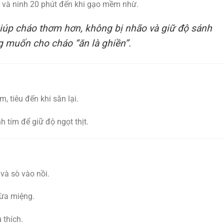
c và ninh 20 phút đến khi gạo mềm nhừ.
Giúp cháo thơm hơn, không bị nhão và giữ độ sánh
g muốn cho cháo “ăn là ghiền”.
, tiêu đến khi săn lại.
 tím để giữ độ ngọt thịt.
và sò vào nồi.
vừa miệng.
 thích.