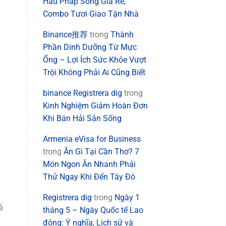
Hàu Pháp Sống Giá Rẻ,
Combo Tươi Giao Tận Nhà
Binance推荐
trong
Thành
Phần Dinh Dưỡng Từ Mực
Ống – Lợi Ích Sức Khỏe Vượt
Trội Không Phải Ai Cũng Biết
binance Registrera dig
trong
Kinh Nghiệm Giảm Hoàn Đơn
Khi Bán Hải Sản Sống
Armenia eVisa for Business
trong
Ăn Gì Tại Cần Thơ? 7
y
Món Ngon Ăn Nhanh Phải
Thử Ngay Khi Đến Tây Đô
Registrera dig
trong
Ngày 1
ả
tháng 5 – Ngày Quốc tế Lao
động: Ý nghĩa, Lịch sử và