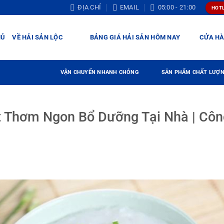
ĐỊA CHỈ
EMAIL
05:00 - 21:00
HOTL
HỦ
VỀ HẢI SẢN LỘC
BẢNG GIÁ HẢI SẢN HÔM NAY
CỬA H
VẬN CHUYỂN NHANH CHÓNG
SẢN PHẨM CHẤT LƯỢ
 Thơm Ngon Bổ Dưỡng Tại Nhà | Côn