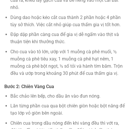
cua ra, khều lấy gạch cua và để riêng vào một cái bát
nhỏ.
Dùng dao hoặc kéo cắt cua thành 2 phần hoặc 4 phần
tùy sở thích. Việc cắt nhỏ giúp cua thấm gia vị tốt hơn.
Đập dập phần càng cua để gia vị dễ ngấm vào thịt và
thuận tiện khi thưởng thức.
Cho cua vào tô lớn, ướp với 1 muỗng cà phê muối, ½
muỗng cà phê tiêu xay, 1 muỗng cà phê hạt nêm, 1
muỗng cà phê bột ngọt, ½ số tỏi và hành tím băm. Trộn
đều và ướp trong khoảng 30 phút để cua thấm gia vị.
Bước 2: Chiên Vàng Cua
Bắc chảo lên bếp, cho dầu ăn vào đun nóng.
Lăn từng phần cua qua bột chiên giòn hoặc bột năng để
tạo lớp vỏ giòn bên ngoài.
Chiên cua trong dầu nóng đến khi vàng đều thì vớt ra,