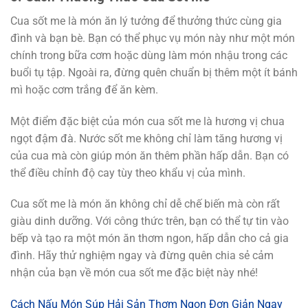
Cua sốt me là món ăn lý tưởng để thưởng thức cùng gia
đình và bạn bè. Bạn có thể phục vụ món này như một món
chính trong bữa cơm hoặc dùng làm món nhậu trong các
buổi tụ tập. Ngoài ra, đừng quên chuẩn bị thêm một ít bánh
mì hoặc cơm trắng để ăn kèm.
Một điểm đặc biệt của món cua sốt me là hương vị chua
ngọt đậm đà. Nước sốt me không chỉ làm tăng hương vị
của cua mà còn giúp món ăn thêm phần hấp dẫn. Bạn có
thể điều chỉnh độ cay tùy theo khẩu vị của mình.
Cua sốt me là món ăn không chỉ dễ chế biến mà còn rất
giàu dinh dưỡng. Với công thức trên, bạn có thể tự tin vào
bếp và tạo ra một món ăn thơm ngon, hấp dẫn cho cả gia
đình. Hãy thử nghiệm ngay và đừng quên chia sẻ cảm
nhận của bạn về món cua sốt me đặc biệt này nhé!
Cách Nấu Món Súp Hải Sản Thơm Ngon Đơn Giản Ngay