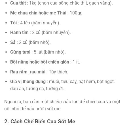
Cua thịt
: 1kg (chọn cua sống chắc thịt, gạch vàng).
Me chua chín hoặc me Thái
: 100gr.
Tỏi
: 4 tép (băm nhuyễn).
Hành tím
: 2 củ (băm nhuyễn).
Sả
: 2 củ (băm nhỏ).
Gừng tươi
: 5 lát (băm nhỏ).
Bột năng hoặc bột chiên giòn
: 1 ít.
Rau răm, rau mùi
: Tùy thích.
Gia vị thông dụng
: muối, tiêu xay, hạt nêm, bột ngọt,
dầu ăn, tương cà, tương ớt.
Ngoài ra, bạn cần một chiếc chảo lớn để chiên cua và một
nồi nhỏ để nấu nước sốt me.
2. Cách Chế Biến Cua Sốt Me