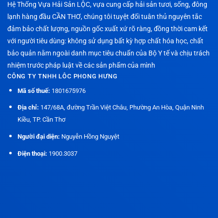
Hệ Thống Vựa Hải Sản LỘC, vựa cung cấp hải sản tươi, sống, đông
lạnh hàng đầu CẦN THƠ, chúng tôi tuyệt đối tuân thủ nguyên tắc
đảm bảo chất lượng, nguồn gốc xuất xứ rõ ràng, đồng thời cam kết
với người tiêu dùng: không sử dụng bất kỳ hợp chất hóa học, chất
bảo quản nằm ngoài danh mục tiêu chuẩn của Bộ Y tế và chịu trách
nhiệm trước pháp luật về các sản phẩm của mình
CÔNG TY TNHH LÔC PHONG HƯNG
Mã số thuế:
1801675976
Địa chỉ:
147/68A, đường Trần Việt Châu, Phường An Hòa, Quận Ninh
Kiều, TP. Cần Thơ
Người đại diện:
Nguyễn Hồng Nguyệt
Điện thoại:
1900.3037