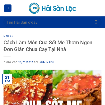
Bỏ
qua
nội
dung
Tìm
kiếm:
NẤU ĂN
Cách Làm Món Cua Sốt Me Thơm Ngon
Đơn Giản Chua Cay Tại Nhà
ĐĂNG VÀO
21/02/2025
BỞI
ADMIN HSL
21
Th2