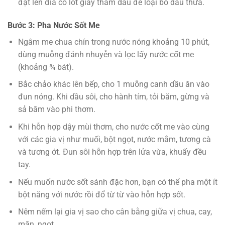
đặt lên đĩa có lót giấy thấm dầu để loại bỏ dầu thừa.
Bước 3: Pha Nước Sốt Me
Ngâm me chua chín trong nước nóng khoảng 10 phút,
dùng muỗng đánh nhuyễn và lọc lấy nước cốt me
(khoảng ¾ bát).
Bắc chảo khác lên bếp, cho 1 muỗng canh dầu ăn vào
đun nóng. Khi dầu sôi, cho hành tím, tỏi băm, gừng và
sả băm vào phi thơm.
Khi hỗn hợp dậy mùi thơm, cho nước cốt me vào cùng
với các gia vị như muối, bột ngọt, nước mắm, tương cà
và tương ớt. Đun sôi hỗn hợp trên lửa vừa, khuấy đều
tay.
Nếu muốn nước sốt sánh đặc hơn, bạn có thể pha một ít
bột năng với nước rồi đổ từ từ vào hỗn hợp sốt.
Nêm nếm lại gia vị sao cho cân bằng giữa vị chua, cay,
mặn, ngọt.