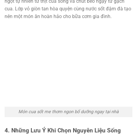
ngọt tự nhiên từ thịt cua sống và chút béo ngậy từ gạch
cua. Lớp vỏ giòn tan hòa quyện cùng nước sốt đậm đà tạo
nên một món ăn hoàn hảo cho bữa cơm gia đình.
Món cua sốt me thơm ngon bổ dưỡng ngay tại nhà
4. Những Lưu Ý Khi Chọn Nguyên Liệu Sống