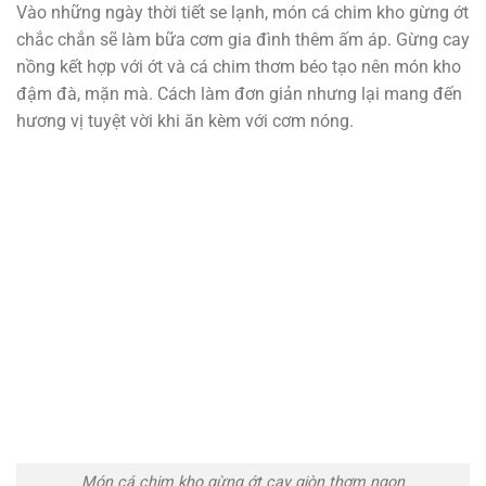
Vào những ngày thời tiết se lạnh, món cá chim kho gừng ớt
chắc chắn sẽ làm bữa cơm gia đình thêm ấm áp. Gừng cay
nồng kết hợp với ớt và cá chim thơm béo tạo nên món kho
đậm đà, mặn mà. Cách làm đơn giản nhưng lại mang đến
hương vị tuyệt vời khi ăn kèm với cơm nóng.
Món cá chim kho gừng ớt cay giòn thơm ngon