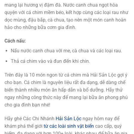
mang lại hương vị đậm đà. Nước canh chua ngọt hòa
quyện với cá chim mềm béo, kết hợp cùng các loại rau như
dọc mùng, đậu bắp, cà chua, tạo nên một món canh hoàn
hảo cho những bữa cơm gia đình.
Cách nấu:
Nấu nước canh chua với me, cà chua và các loại rau.
Thả cá chim vào và đun đến khi chín.
Trên đây là 10 món ngon từ cá chim mà Hải Sản Lộc gợi ý
cho bạn. Cá chim là nguyên liệu rất đa dạng, dễ dàng chế
biến thành nhiều món ăn hấp dẫn và bổ dưỡng. Hãy thử
ngay những công thức này để mang lại bữa ăn phong phú
cho gia đình bạn nhé!
Hãy ghé Các Chi Nhánh
Hải Sản Lộc
ngay hôm nay để
khám phá thế giới
từ các loài sinh vật biển
cao cấp, quý
hiếm, đa dạng với hơn 100+ loài khác nhau để bữa ăn gia