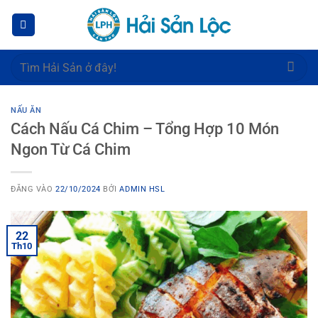
Bỏ
qua
nội
dung
Tìm
kiếm:
NẤU ĂN
Cách Nấu Cá Chim – Tổng Hợp 10 Món
Ngon Từ Cá Chim
ĐĂNG VÀO
22/10/2024
BỞI
ADMIN HSL
22
Th10