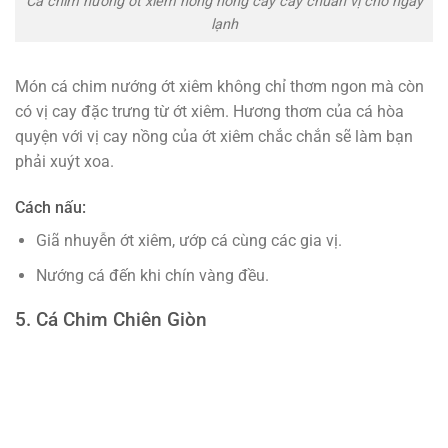
Cá chim nướng ớt xiem nồng nồng cay cay chuẩn vị cho ngày
lạnh
Món cá chim nướng ớt xiêm không chỉ thơm ngon mà còn
có vị cay đặc trưng từ ớt xiêm. Hương thơm của cá hòa
quyện với vị cay nồng của ớt xiêm chắc chắn sẽ làm bạn
phải xuýt xoa.
Cách nấu:
Giã nhuyễn ớt xiêm, ướp cá cùng các gia vị.
Nướng cá đến khi chín vàng đều.
5. Cá Chim Chiên Giòn