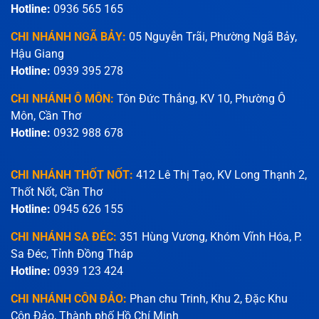
Hotline:
0936 565 165
CHI NHÁNH NGÃ BẢY:
05 Nguyễn Trãi, Phường Ngã Bảy,
Hậu Giang
Hotline:
0939 395 278
CHI NHÁNH Ô MÔN:
Tôn Đức Thắng, KV 10, Phường Ô
Môn, Cần Thơ
Hotline:
0932 988 678
CHI NHÁNH THỐT NỐT:
412 Lê Thị Tạo, KV Long Thạnh 2,
Thốt Nốt, Cần Thơ
Hotline:
0945 626 155
CHI NHÁNH SA ĐÉC:
351 Hùng Vương, Khóm Vĩnh Hóa, P.
Sa Đéc, Tỉnh Đồng Tháp
Hotline:
0939 123 424
CHI NHÁNH CÔN ĐẢO:
Phan chu Trinh, Khu 2, Đặc Khu
Côn Đảo, Thành phố Hồ Chí Minh