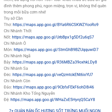
đình thêm phong phú, ngon miệng, trọn vị, không thể quên
trong mỗi bữa cơm nhé!
Trụ sở Cần
Thơ:
https://maps.app.goo.gl/BYa6R6CSKWZYooRo9
Chi Nhánh Thốt
Nốt:
https://maps.app.goo.gl/UrbBpx1g5Df2u6qS7
Chi Nhánh Ô
Môn:
https://maps.app.goo.gl/StmGhB9BZUqquwiD7
Chi Nhánh Ngã
Bảy:
https://maps.app.goo.gl/R36MBZa39oxhkLDy8
Chi Nhánh Sa
Đéc:
https://maps.app.goo.gl/veQzmtckENt6ixYU7
Chi Nhánh Côn
Đảo:
https://maps.app.goo.gl/9CbfxFEkF6ohD8i46
Chi Nhánh Kho Tổng Nguyễn
Đệ:
https://maps.app.goo.gl/WHaZxE5HynjQ5CaY8
7+ QUÁN BÁN ỐC HƯƠNG SỐT TRỨNG MUỐI NGON