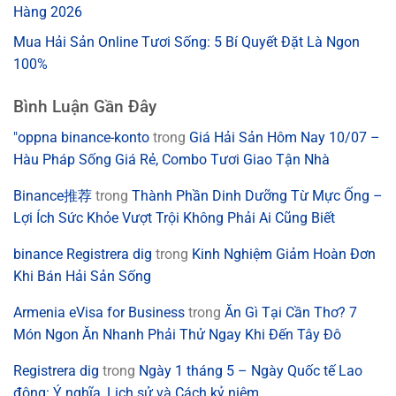
Hàng 2026
Mua Hải Sản Online Tươi Sống: 5 Bí Quyết Đặt Là Ngon
100%
Bình Luận Gần Đây
"oppna binance-konto
trong
Giá Hải Sản Hôm Nay 10/07 –
Hàu Pháp Sống Giá Rẻ, Combo Tươi Giao Tận Nhà
Binance推荐
trong
Thành Phần Dinh Dưỡng Từ Mực Ống –
Lợi Ích Sức Khỏe Vượt Trội Không Phải Ai Cũng Biết
binance Registrera dig
trong
Kinh Nghiệm Giảm Hoàn Đơn
Khi Bán Hải Sản Sống
Armenia eVisa for Business
trong
Ăn Gì Tại Cần Thơ? 7
Món Ngon Ăn Nhanh Phải Thử Ngay Khi Đến Tây Đô
Registrera dig
trong
Ngày 1 tháng 5 – Ngày Quốc tế Lao
động: Ý nghĩa, Lịch sử và Cách kỷ niệm