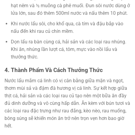
hạt nêm và ½ muỗng cà phê muối. Đun sôi nước dùng ở
lửa lớn, sau đó thêm 500ml nước và nấu thêm 10 phút.
Khi nước lẩu sôi, cho khổ qua, cà tím và đậu bắp vào
nấu đến khi rau củ chín mềm.
Dọn lẩu ra bàn cùng cá, hải sản và các loại rau nhúng.
Khi ăn, nhúng lần lượt cá, tôm, mực vào nồi lẩu và
thưởng thức.
4. Thành Phẩm Và Cách Thưởng Thức
Nước lẩu mắm cá linh có vị cân bằng giữa mặn và ngọt,
thơm mùi sả và đậm đà hương vị cá linh. Sự kết hợp giữa
thịt cá, hải sản và các loại rau củ tạo nên một bữa ăn đầy
đủ dinh dưỡng và vô cùng hấp dẫn. Ăn kèm với bún tươi và
các loại rau đặc trưng như rau đắng, kèo nèo, rau muống,
bông súng sẽ khiến món ăn trở nên trọn vẹn hơn bao giờ
hết.