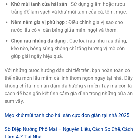
Khử mùi tanh của hải sản
: Sử dụng giấm hoặc rượu
trắng để làm sạch và khử mùi tanh của cá, tôm, mực.
Nêm nếm gia vị phù hợp
: Điều chỉnh gia vị sao cho
nước lẩu có vị cân bằng giữa mặn, ngọt và thơm.
Chọn rau nhúng đa dạng
: Các loại rau như rau đắng,
kèo nèo, bông súng không chỉ tăng hương vị mà còn
giúp giải ngấy hiệu quả.
Với những bước hướng dẫn chi tiết trên, bạn hoàn toàn có
thể nấu món lẩu mắm cá linh thơm ngon ngay tại nhà. Đây
không chỉ là món ăn đậm đà hương vị miền Tây mà còn là
cách để bạn gắn kết tình cảm gia đình trong những bữa ăn
sum vầy.
Mẹo khử mùi tanh cho hải sản cực đơn giản tại nhà 2025
Sò Điệp Nướng Phô Mai – Nguyên Liệu, Cách Sơ Chế, Cách
Làm A-Z Tại Nhà