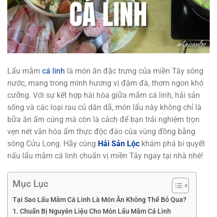
Lẩu mắm
cá linh
là món ăn đặc trưng của miền Tây sông
nước, mang trong mình hương vị đậm đà, thơm ngon khó
cưỡng. Với sự kết hợp hài hòa giữa mắm cá linh, hải sản
sống và các loại rau củ dân dã, món lẩu này không chỉ là
bữa ăn ấm cúng mà còn là cách để bạn trải nghiệm trọn
vẹn nét văn hóa ẩm thực độc đáo của vùng đồng bằng
sông Cửu Long. Hãy cùng
Hải Sản Lộc
khám phá bí quyết
nấu lẩu mắm cá linh chuẩn vị miền Tây ngay tại nhà nhé!
Mục Lục
Tại Sao Lẩu Mắm Cá Linh Là Món Ăn Không Thể Bỏ Qua?
1. Chuẩn Bị Nguyên Liệu Cho Món Lẩu Mắm Cá Linh