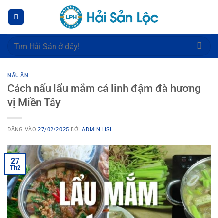
Bỏ
qua
nội
dung
Tìm
kiếm:
NẤU ĂN
Cách nấu lẩu mắm cá linh đậm đà hương
vị Miền Tây
ĐĂNG VÀO
27/02/2025
BỞI
ADMIN HSL
27
Th2