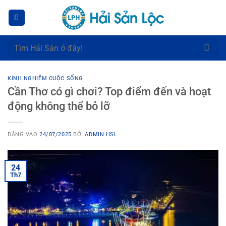
Bỏ
qua
nội
dung
Tìm
kiếm:
KINH NGHIỆM CUỘC SỐNG
Cần Thơ có gì chơi? Top điểm đến và hoạt
động không thể bỏ lỡ
ĐĂNG VÀO
24/07/2025
BỞI
ADMIN HSL
24
Th7