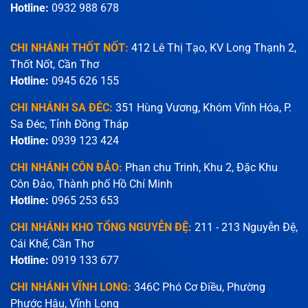
Hotline:
0932 988 678
CHI NHÁNH THỐT NỐT:
412 Lê Thị Tạo, KV Long Thạnh 2,
Thốt Nốt, Cần Thơ
Hotline:
0945 626 155
CHI NHÁNH SA ĐÉC:
351 Hùng Vương, Khóm Vĩnh Hóa, P.
Sa Đéc, Tỉnh Đồng Tháp
Hotline:
0939 123 424
CHI NHÁNH CÔN ĐẢO:
Phan chu Trinh, Khu 2, Đặc Khu
Côn Đảo, Thành phố Hồ Chí Minh
Hotline:
0965 253 653
CHI NHÁNH KHO TỔNG NGUYỄN ĐỆ:
211 - 213 Nguyễn Đệ,
Cái Khế, Cần Thơ
Hotline:
0919 133 677
CHI NHÁNH VĨNH LONG:
346C Phó Cơ Điều, Phường
Phước Hậu, Vĩnh Long