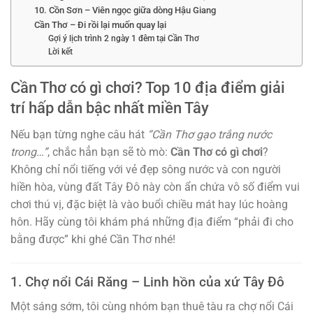
10. Cồn Sơn – Viên ngọc giữa dòng Hậu Giang
Cần Thơ – Đi rồi lại muốn quay lại
Gợi ý lịch trình 2 ngày 1 đêm tại Cần Thơ
Lời kết
Cần Thơ có gì chơi? Top 10 địa điểm giải
trí hấp dẫn bậc nhất miền Tây
Nếu bạn từng nghe câu hát
“Cần Thơ gạo trắng nước
trong…”
, chắc hẳn bạn sẽ tò mò:
Cần Thơ có gì chơi
?
Không chỉ nổi tiếng với vẻ đẹp sông nước và con người
hiền hòa, vùng đất Tây Đô này còn ẩn chứa vô số điểm vui
chơi thú vị, đặc biệt là vào buổi chiều mát hay lúc hoàng
hôn. Hãy cùng tôi khám phá những địa điểm “phải đi cho
bằng được” khi ghé Cần Thơ nhé!
1. Chợ nổi Cái Răng – Linh hồn của xứ Tây Đô
Một sáng sớm, tôi cùng nhóm bạn thuê tàu ra chợ nổi Cái