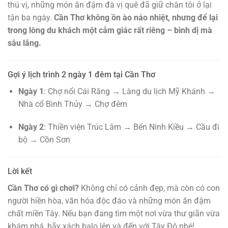
thú vị, những món ăn đậm đà vị quê đã giữ chân tôi ở lại
tận ba ngày.
Cần Thơ không ồn ào náo nhiệt, nhưng để lại
trong lòng du khách một cảm giác rất riêng – bình dị mà
sâu lắng.
Gợi ý lịch trình 2 ngày 1 đêm tại Cần Thơ
Ngày 1
: Chợ nổi Cái Răng → Làng du lịch Mỹ Khánh →
Nhà cổ Bình Thủy → Chợ đêm
Ngày 2
: Thiền viện Trúc Lâm → Bến Ninh Kiều → Cầu đi
bộ → Cồn Sơn
Lời kết
Cần Thơ có gì chơi?
Không chỉ có cảnh đẹp, mà còn có con
người hiền hòa, văn hóa độc đáo và những món ăn đậm
chất miền Tây. Nếu bạn đang tìm một nơi vừa thư giãn vừa
khám phá, hãy xách balo lên và đến với Tây Đô nhé!