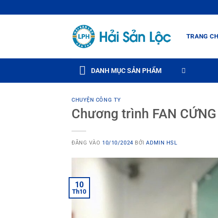
Bỏ
qua
nội
TRANG C
dung
DANH MỤC SẢN PHẨM
CHUYỆN CÔNG TY
Chương trình FAN CỨNG 
ĐĂNG VÀO
10/10/2024
BỞI
ADMIN HSL
10
Th10