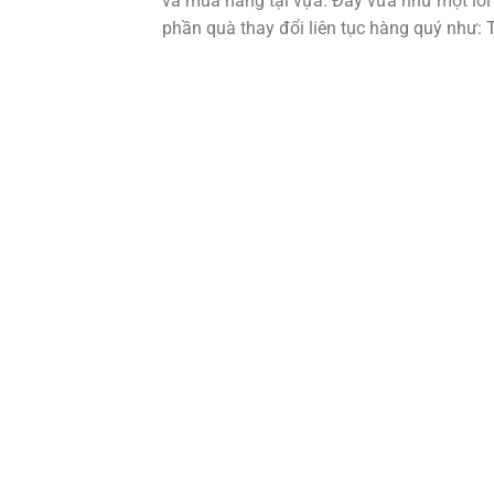
và mua hàng tại vựa. Đây vừa như một lời
phần quà thay đổi liên tục hàng quý như: 