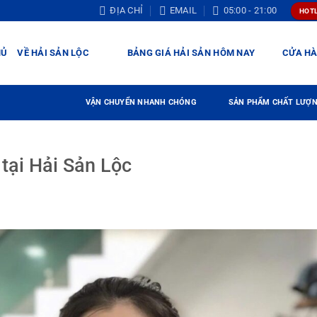
ĐỊA CHỈ
EMAIL
05:00 - 21:00
HOTL
HỦ
VỀ HẢI SẢN LỘC
BẢNG GIÁ HẢI SẢN HÔM NAY
CỬA H
VẬN CHUYỂN NHANH CHÓNG
SẢN PHẨM CHẤT LƯỢ
tại Hải Sản Lộc