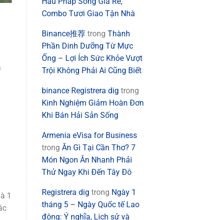
Hàu Pháp Sống Giá Rẻ,
Combo Tươi Giao Tận Nhà
Binance推荐
trong
Thành
Phần Dinh Dưỡng Từ Mực
Ống – Lợi Ích Sức Khỏe Vượt
à
Trội Không Phải Ai Cũng Biết
binance Registrera dig
trong
Kinh Nghiệm Giảm Hoàn Đơn
Khi Bán Hải Sản Sống
Armenia eVisa for Business
trong
Ăn Gì Tại Cần Thơ? 7
Món Ngon Ăn Nhanh Phải
Thử Ngay Khi Đến Tây Đô
Registrera dig
trong
Ngày 1
là 1
tháng 5 – Ngày Quốc tế Lao
ác
động: Ý nghĩa, Lịch sử và