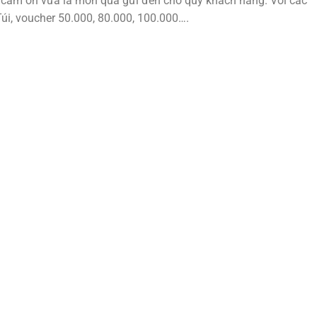
 cảm ơn vừa là món quà gửi đến cho quý khách hàng. Với các
Túi, voucher 50.000, 80.000, 100.000….