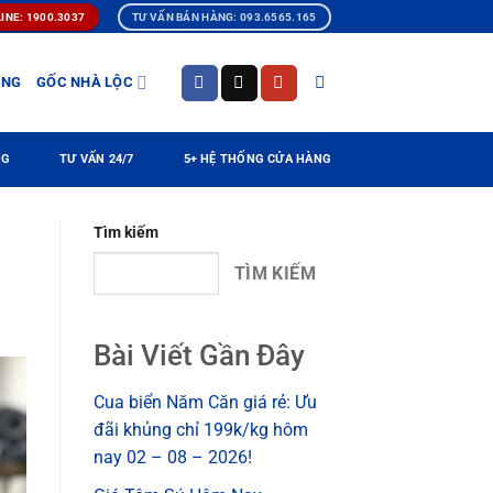
INE: 1900.3037
TƯ VẤN BÁN HÀNG: 093.6565.165
ÀNG
GỐC NHÀ LỘC
NG
TƯ VẤN 24/7
5+ HỆ THỐNG CỬA HÀNG
Tìm kiếm
TÌM KIẾM
Bài Viết Gần Đây
Cua biển Năm Căn giá rẻ: Ưu
đãi khủng chỉ 199k/kg hôm
nay 02 – 08 – 2026!