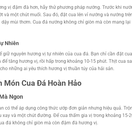
ng vị đậm đà hơn, hãy thử phương pháp nướng. Trước khi nướ
 ớt và một chút muối. Sau đó, đặt cua lên vỉ nướng và nướng trê
 dậy mùi thơm. Cua đá nướng không chỉ giòn mà còn mang lại t
Tự Nhiên
 giữ nguyên hương vị tự nhiên của cua đá. Bạn chỉ cần đặt cu
 để tăng hương vị, rồi hấp trong khoảng 10-15 phút. Thịt cua s
ho những ai yêu thích hương vị thuần túy của hải sản.
ên Món Cua Đá Hoàn Hảo
 Mà Ngon
n có thể áp dụng công thức ướp đơn giản nhưng hiệu quả. Trộ
iêu xay và một chút đường. Để cua thấm gia vị trong khoảng 15-2
 cua đá không chỉ giòn mà còn đậm đà hương vị.