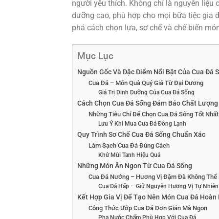
người yêu thích. Không chỉ là nguyên liệu
dưỡng cao, phù hợp cho mọi bữa tiệc gia 
phá cách chọn lựa, sơ chế và chế biến món
Mục Lục
Nguồn Gốc Và Đặc Điểm Nổi Bật Của Cua Đá 
Cua Đá – Món Quà Quý Giá Từ Đại Dương
Giá Trị Dinh Dưỡng Của Cua Đá Sống
Cách Chọn Cua Đá Sống Đảm Bảo Chất Lượng
Những Tiêu Chí Để Chọn Cua Đá Sống Tốt Nhất
Lưu Ý Khi Mua Cua Đá Đông Lạnh
Quy Trình Sơ Chế Cua Đá Sống Chuẩn Xác
Làm Sạch Cua Đá Đúng Cách
Khử Mùi Tanh Hiệu Quả
Những Món Ăn Ngon Từ Cua Đá Sống
Cua Đá Nướng – Hương Vị Đậm Đà Không Thể 
Cua Đá Hấp – Giữ Nguyên Hương Vị Tự Nhiên
Kết Hợp Gia Vị Để Tạo Nên Món Cua Đá Hoàn
Công Thức Ướp Cua Đá Đơn Giản Mà Ngon
Pha Nước Chấm Phù Hợp Với Cua Đá