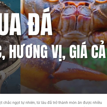
ịt chắc ngọt tự nhiên, từ lâu đã trở thành món ăn được nhiều