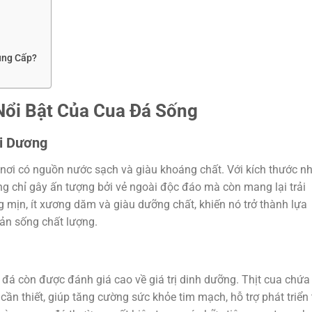
ung Cấp?
ổi Bật Của Cua Đá Sống
i Dương
 nơi có nguồn nước sạch và giàu khoáng chất. Với kích thước n
g chỉ gây ấn tượng bởi vẻ ngoài độc đáo mà còn mang lại trải
g mịn, ít xương dăm và giàu dưỡng chất, khiến nó trở thành lựa
sản sống chất lượng.
 đá còn được đánh giá cao về giá trị dinh dưỡng. Thịt cua chứa
cần thiết, giúp tăng cường sức khỏe tim mạch, hỗ trợ phát triển t