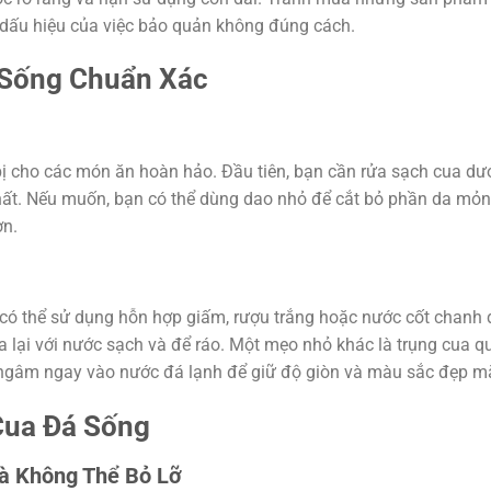
à dấu hiệu của việc bảo quản không đúng cách.
 Sống Chuẩn Xác
bị cho các món ăn hoàn hảo. Đầu tiên, bạn cần rửa sạch cua dư
chất. Nếu muốn, bạn có thể dùng dao nhỏ để cắt bỏ phần da mỏ
ơn.
 có thể sử dụng hỗn hợp giấm, rượu trắng hoặc nước cốt chanh 
ửa lại với nước sạch và để ráo. Một mẹo nhỏ khác là trụng cua q
 ngâm ngay vào nước đá lạnh để giữ độ giòn và màu sắc đẹp m
Cua Đá Sống
à Không Thể Bỏ Lỡ