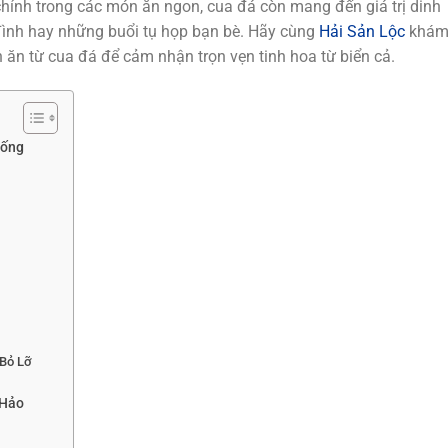
 chính trong các món ăn ngon, cua đá còn mang đến giá trị dinh
đình hay những buổi tụ họp bạn bè. Hãy cùng
Hải Sản Lộc
khá
 ăn từ cua đá để cảm nhận trọn vẹn tinh hoa từ biển cả.
Sống
Bỏ Lỡ
 Hảo