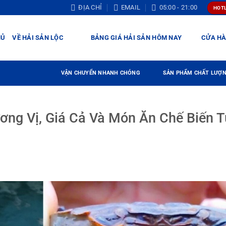
ĐỊA CHỈ
EMAIL
05:00 - 21:00
HOTL
HỦ
VỀ HẢI SẢN LỘC
BẢNG GIÁ HẢI SẢN HÔM NAY
CỬA H
VẬN CHUYỂN NHANH CHÓNG
SẢN PHẨM CHẤT LƯỢ
ơng Vị, Giá Cả Và Món Ăn Chế Biến 