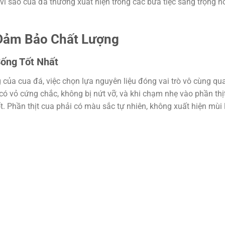
o vì sao cua đá thường xuất hiện trong các bữa tiệc sang trọng h
Đảm Bảo Chất Lượng
ống Tốt Nhất
 của cua đá, việc chọn lựa nguyên liệu đóng vai trò vô cùng qu
có vỏ cứng chắc, không bị nứt vỡ, và khi chạm nhẹ vào phần thị
. Phần thịt cua phải có màu sắc tự nhiên, không xuất hiện mùi 