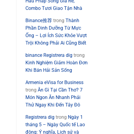
Hàu Pháp Sống Giá Rẻ,
Combo Tươi Giao Tận Nhà
m
Binance推荐
trong
Thành
Phần Dinh Dưỡng Từ Mực
Ống – Lợi Ích Sức Khỏe Vượt
Trội Không Phải Ai Cũng Biết
binance Registrera dig
trong
Kinh Nghiệm Giảm Hoàn Đơn
Khi Bán Hải Sản Sống
Armenia eVisa for Business
trong
Ăn Gì Tại Cần Thơ? 7
Món Ngon Ăn Nhanh Phải
Thử Ngay Khi Đến Tây Đô
Registrera dig
trong
Ngày 1
tháng 5 – Ngày Quốc tế Lao
động: Ý nghĩa, Lịch sử và