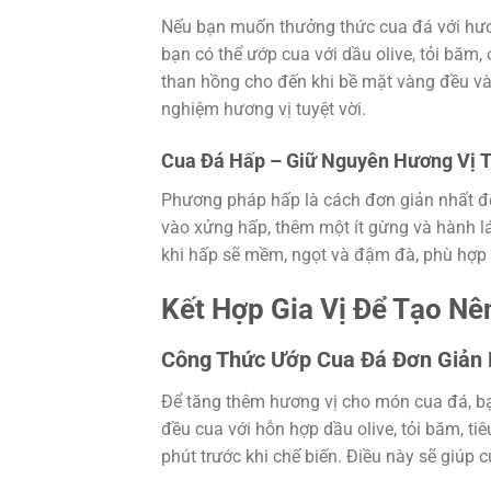
Nếu bạn muốn thưởng thức cua đá với hươ
bạn có thể ướp cua với dầu olive, tỏi băm,
than hồng cho đến khi bề mặt vàng đều và
nghiệm hương vị tuyệt vời.
Cua Đá Hấp – Giữ Nguyên Hương Vị 
Phương pháp hấp là cách đơn giản nhất để
vào xửng hấp, thêm một ít gừng và hành lá
khi hấp sẽ mềm, ngọt và đậm đà, phù hợp c
Kết Hợp Gia Vị Để Tạo N
Công Thức Ướp Cua Đá Đơn Giản
Để tăng thêm hương vị cho món cua đá, bạ
đều cua với hỗn hợp dầu olive, tỏi băm, t
phút trước khi chế biến. Điều này sẽ giúp