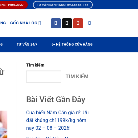
INE: 1900.3037
TƯ VẤN BÁN HÀNG: 093.6565.165
ÀNG
GỐC NHÀ LỘC
NG
TƯ VẤN 24/7
5+ HỆ THỐNG CỬA HÀNG
Tìm kiếm
Từ
TÌM KIẾM
Bài Viết Gần Đây
Cua biển Năm Căn giá rẻ: Ưu
đãi khủng chỉ 199k/kg hôm
nay 02 – 08 – 2026!