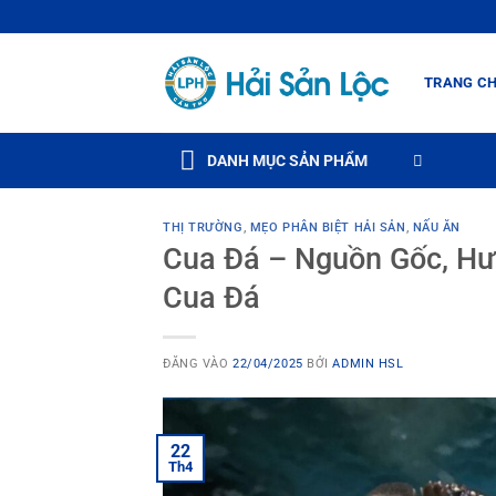
Bỏ
qua
nội
TRANG C
dung
DANH MỤC SẢN PHẨM
THỊ TRƯỜNG
,
MẸO PHÂN BIỆT HẢI SẢN
,
NẤU ĂN
Cua Đá – Nguồn Gốc, Hư
Cua Đá
ĐĂNG VÀO
22/04/2025
BỞI
ADMIN HSL
22
Th4