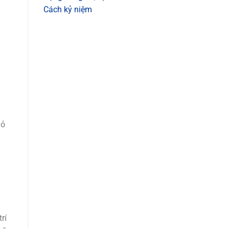
Cách kỷ niệm
hỏ
rí