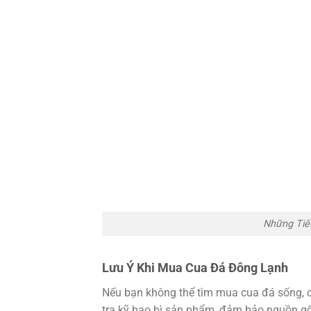
Những Tiê
Lưu Ý Khi Mua Cua Đá Đông Lạnh
Nếu bạn không thể tìm mua cua đá sống, c
tra kỹ bao bì sản phẩm, đảm bảo nguồn g