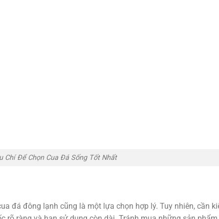
u Chí Để Chọn Cua Đá Sống Tốt Nhất
ua đá đông lạnh cũng là một lựa chọn hợp lý. Tuy nhiên, cần k
ốc rõ ràng và hạn sử dụng còn dài. Tránh mua những sản phẩm 