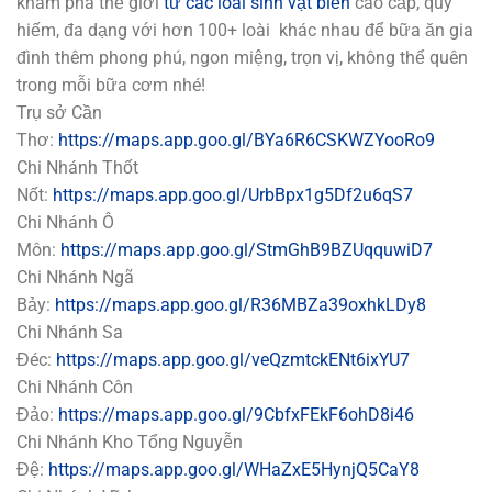
khám phá thế giới
từ các loài sinh vật biển
cao cấp, quý
hiếm, đa dạng với hơn 100+ loài khác nhau để bữa ăn gia
đình thêm phong phú, ngon miệng, trọn vị, không thể quên
trong mỗi bữa cơm nhé!
Trụ sở Cần
Thơ:
https://maps.app.goo.gl/BYa6R6CSKWZYooRo9
Chi Nhánh Thốt
Nốt:
https://maps.app.goo.gl/UrbBpx1g5Df2u6qS7
Chi Nhánh Ô
Môn:
https://maps.app.goo.gl/StmGhB9BZUqquwiD7
Chi Nhánh Ngã
Bảy:
https://maps.app.goo.gl/R36MBZa39oxhkLDy8
Chi Nhánh Sa
Đéc:
https://maps.app.goo.gl/veQzmtckENt6ixYU7
Chi Nhánh Côn
Đảo:
https://maps.app.goo.gl/9CbfxFEkF6ohD8i46
Chi Nhánh Kho Tổng Nguyễn
Đệ:
https://maps.app.goo.gl/WHaZxE5HynjQ5CaY8