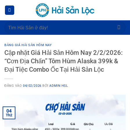
Bỏ
qua
nội
dung
Tìm
kiếm:
BẢNG GIÁ HẢI SẢN HÔM NAY
Cập nhật Giá Hải Sản Hôm Nay 2/2/2026:
“Cơn Địa Chấn” Tôm Hùm Alaska 399k &
Đại Tiệc Combo Ốc Tại Hải Sản Lộc
ĐĂNG VÀO
04/02/2026
BỞI
ADMIN HSL
04
Th2