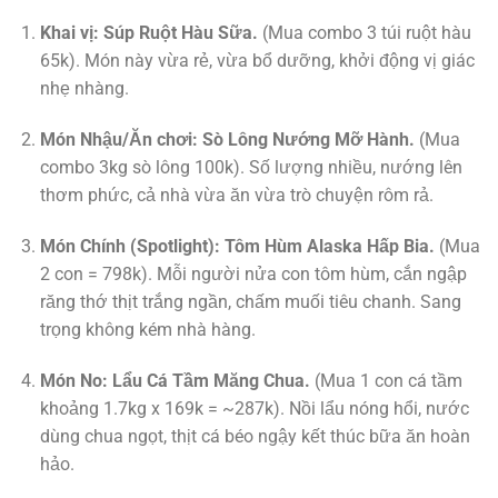
Khai vị:
Súp Ruột Hàu Sữa.
(Mua combo 3 túi ruột hàu
65k). Món này vừa rẻ, vừa bổ dưỡng, khởi động vị giác
nhẹ nhàng.
Món Nhậu/Ăn chơi:
Sò Lông Nướng Mỡ Hành.
(Mua
combo 3kg sò lông 100k). Số lượng nhiều, nướng lên
thơm phức, cả nhà vừa ăn vừa trò chuyện rôm rả.
Món Chính (Spotlight):
Tôm Hùm Alaska Hấp Bia.
(Mua
2 con = 798k). Mỗi người nửa con tôm hùm, cắn ngập
răng thớ thịt trắng ngần, chấm muối tiêu chanh. Sang
trọng không kém nhà hàng.
Món No:
Lẩu Cá Tầm Măng Chua.
(Mua 1 con cá tầm
khoảng 1.7kg x 169k = ~287k). Nồi lẩu nóng hổi, nước
dùng chua ngọt, thịt cá béo ngậy kết thúc bữa ăn hoàn
hảo.