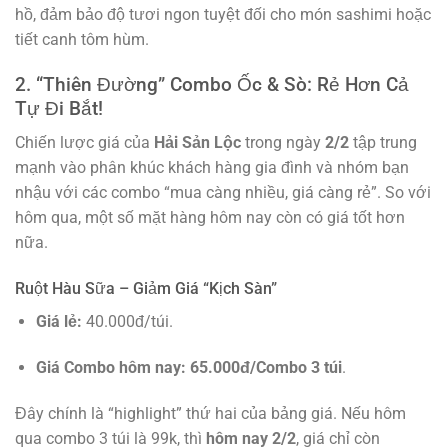
hồ, đảm bảo độ tươi ngon tuyệt đối cho món sashimi hoặc
tiết canh tôm hùm.
2. “Thiên Đường” Combo Ốc & Sò: Rẻ Hơn Cả
Tự Đi Bắt!
Chiến lược giá của
Hải Sản Lộc
trong ngày
2/2
tập trung
mạnh vào phân khúc khách hàng gia đình và nhóm bạn
nhậu với các combo “mua càng nhiều, giá càng rẻ”. So với
hôm qua, một số mặt hàng hôm nay còn có giá tốt hơn
nữa.
Ruột Hàu Sữa – Giảm Giá “Kịch Sàn”
Giá lẻ:
40.000đ/túi.
Giá Combo hôm nay:
65.000đ/Combo 3 túi
.
Đây chính là “highlight” thứ hai của bảng giá. Nếu hôm
qua combo 3 túi là 99k, thì
hôm nay 2/2
, giá chỉ còn