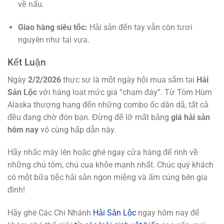
về nấu.
Giao hàng siêu tốc:
Hải sản đến tay vẫn còn tươi
nguyên như tại vựa.
Kết Luận
Ngày
2/2/2026
thực sự là một ngày hội mua sắm tại
Hải
Sản Lộc
với hàng loạt mức giá “chạm đáy”. Từ Tôm Hùm
Alaska thượng hạng đến những combo ốc dân dã, tất cả
đều đang chờ đón bạn. Đừng để lỡ mất bảng
giá hải sản
hôm nay
vô cùng hấp dẫn này.
Hãy nhấc máy lên hoặc ghé ngay cửa hàng để rinh về
những chú tôm, chú cua khỏe mạnh nhất. Chúc quý khách
có một bữa tiệc hải sản ngon miệng và ấm cúng bên gia
đình!
Hãy ghé Các Chi Nhánh
Hải Sản Lộc
ngay hôm nay để