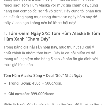
“ngôi sao” Tôm Hùm Alaska với mức giá chạm đáy, cùng
hàng loạt combo ốc, sò “rẻ vô địch”. Hãy cùng tôi phân tích
chi tiết từng hạng mục trong thực đơn ngày hôm nay để
thấy vì sao bạn không nên bỏ lỡ cơ hội này!
1. Tâm Điểm Ngày 2/2: Tôm Hùm Alaska & Tôm
Hùm Xanh “Chạm Đáy”
Trong bảng
giá hải sản hôm nay
, mục thu hút sự chú ý
nhất chính là nhóm tôm hùm. Đây là cơ hội hiếm có để
mang trải nghiệm nhà hàng 5 sao về bàn ăn gia đình với
mức giá bình dân.
Tôm Hùm Alaska Sống – Deal “Sốc” Nhất Ngày
Trọng lượng:
450g – 500g/con.
Giá cực sốc:
399.000đ/con
.
Phân tích góc độ chuyên gia: Bình thường, để thưởng thức