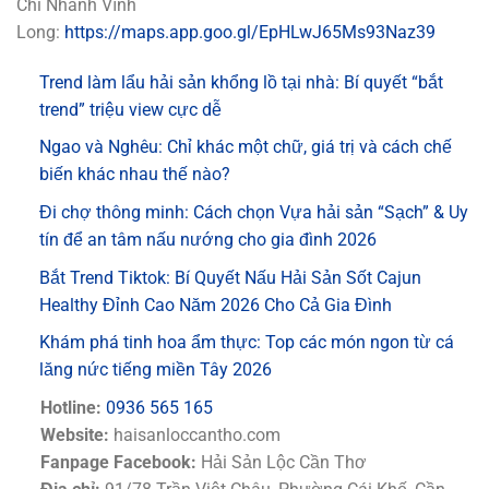
Chi Nhánh Vĩnh
Long:
https://maps.app.goo.gl/EpHLwJ65Ms93Naz39
Trend làm lẩu hải sản khổng lồ tại nhà: Bí quyết “bắt
trend” triệu view cực dễ
Ngao và Nghêu: Chỉ khác một chữ, giá trị và cách chế
biến khác nhau thế nào?
Đi chợ thông minh: Cách chọn Vựa hải sản “Sạch” & Uy
tín để an tâm nấu nướng cho gia đình 2026
Bắt Trend Tiktok: Bí Quyết Nấu Hải Sản Sốt Cajun
Healthy Đỉnh Cao Năm 2026 Cho Cả Gia Đình
Khám phá tinh hoa ẩm thực: Top các món ngon từ cá
lăng nức tiếng miền Tây 2026
Hotline:
0936 565 165
Website:
haisanloccantho.com
Fanpage Facebook:
Hải Sản Lộc Cần Thơ