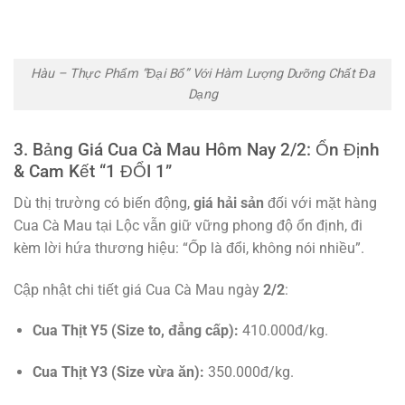
Hàu – Thực Phẩm “Đại Bổ” Với Hàm Lượng Dưỡng Chất Đa
Dạng
3. Bảng Giá Cua Cà Mau Hôm Nay 2/2: Ổn Định
& Cam Kết “1 ĐỔI 1”
Dù thị trường có biến động,
giá hải sản
đối với mặt hàng
Cua Cà Mau tại Lộc vẫn giữ vững phong độ ổn định, đi
kèm lời hứa thương hiệu: “Ốp là đổi, không nói nhiều”.
Cập nhật chi tiết giá Cua Cà Mau ngày
2/2
:
Cua Thịt Y5 (Size to, đẳng cấp):
410.000đ/kg.
Cua Thịt Y3 (Size vừa ăn):
350.000đ/kg.