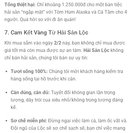
Tổng thiệt hại:
Chỉ khoảng 1.250.000đ cho một bàn tiệc
hải sản “ngập mặt” với Tôm Hùm Alaska và Cá Tầm cho 4
người. Quá hời so với đi ăn quán!
7. Cam Kết Vàng Từ Hải Sản Lộc
Khi mua sắm vào ngày
2/2
này, bạn không chỉ mua được
giá tốt mà còn mua được sự an tâm.
Hải Sản Lộc
không
chỉ bán hải sản, chúng tôi bán sự uy tín:
Tươi sống 100%:
Chúng tôi mời khách hàng kiểm tra
hàng sống tại hồ trước khi cân.
Cân đúng, cân đủ:
Tuyệt đối không gian lận trọng
lượng, dây trói cua siêu nhỏ/không trọng lượng đáng
kể.
Sơ chế miễn phí:
Đừng ngại việc làm cá, làm ốc vất vả.
Đội ngũ của Lộc sẽ sơ chế sạch sẽ, bạn chỉ việc mang