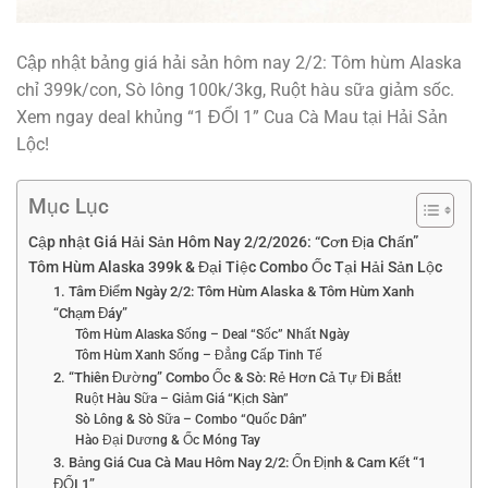
Cập nhật bảng giá hải sản hôm nay 2/2: Tôm hùm Alaska
chỉ 399k/con, Sò lông 100k/3kg, Ruột hàu sữa giảm sốc.
Xem ngay deal khủng “1 ĐỔI 1” Cua Cà Mau tại Hải Sản
Lộc!
Mục Lục
Cập nhật Giá Hải Sản Hôm Nay 2/2/2026: “Cơn Địa Chấn”
Tôm Hùm Alaska 399k & Đại Tiệc Combo Ốc Tại Hải Sản Lộc
1. Tâm Điểm Ngày 2/2: Tôm Hùm Alaska & Tôm Hùm Xanh
“Chạm Đáy”
Tôm Hùm Alaska Sống – Deal “Sốc” Nhất Ngày
Tôm Hùm Xanh Sống – Đẳng Cấp Tinh Tế
2. “Thiên Đường” Combo Ốc & Sò: Rẻ Hơn Cả Tự Đi Bắt!
Ruột Hàu Sữa – Giảm Giá “Kịch Sàn”
Sò Lông & Sò Sữa – Combo “Quốc Dân”
Hào Đại Dương & Ốc Móng Tay
3. Bảng Giá Cua Cà Mau Hôm Nay 2/2: Ổn Định & Cam Kết “1
ĐỔI 1”