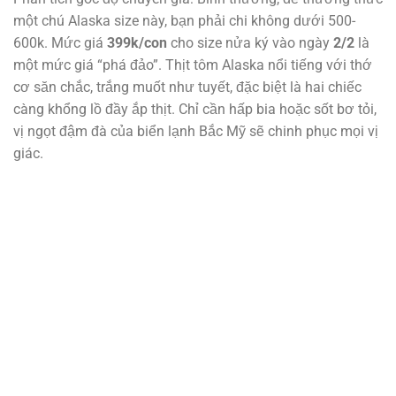
một chú Alaska size này, bạn phải chi không dưới 500-
600k. Mức giá
399k/con
cho size nửa ký vào ngày
2/2
là
một mức giá “phá đảo”. Thịt tôm Alaska nổi tiếng với thớ
cơ săn chắc, trắng muốt như tuyết, đặc biệt là hai chiếc
càng khổng lồ đầy ắp thịt. Chỉ cần hấp bia hoặc sốt bơ tỏi,
vị ngọt đậm đà của biển lạnh Bắc Mỹ sẽ chinh phục mọi vị
giác.