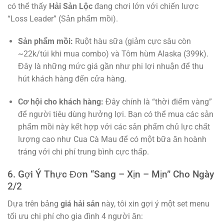
có thể thấy
Hải Sản Lộc
đang chơi lớn với chiến lược
“Loss Leader” (Sản phẩm mồi).
Sản phẩm mồi:
Ruột hàu sữa (giảm cực sâu còn
~22k/túi khi mua combo) và Tôm hùm Alaska (399k).
Đây là những mức giá gần như phi lợi nhuận để thu
hút khách hàng đến cửa hàng.
Cơ hội cho khách hàng:
Đây chính là “thời điểm vàng”
để người tiêu dùng hưởng lợi. Bạn có thể mua các sản
phẩm mồi này kết hợp với các sản phẩm chủ lực chất
lượng cao như Cua Cà Mau để có một bữa ăn hoành
tráng với chi phí trung bình cực thấp.
6. Gợi Ý Thực Đơn “Sang – Xịn – Mịn” Cho Ngày
2/2
Dựa trên bảng
giá hải sản
này, tôi xin gợi ý một set menu
tối ưu chi phí cho gia đình 4 người ăn: