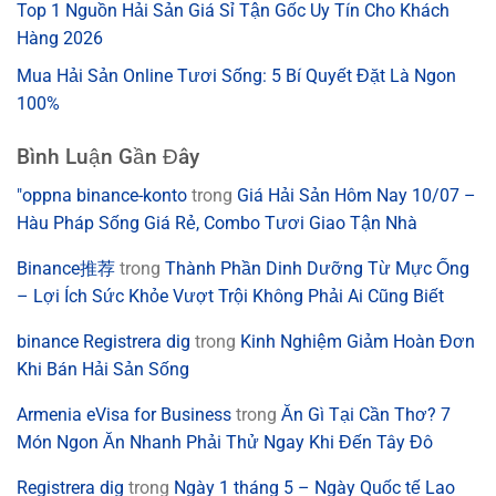
Top 1 Nguồn Hải Sản Giá Sỉ Tận Gốc Uy Tín Cho Khách
Hàng 2026
Mua Hải Sản Online Tươi Sống: 5 Bí Quyết Đặt Là Ngon
100%
Bình Luận Gần Đây
"oppna binance-konto
trong
Giá Hải Sản Hôm Nay 10/07 –
Hàu Pháp Sống Giá Rẻ, Combo Tươi Giao Tận Nhà
Binance推荐
trong
Thành Phần Dinh Dưỡng Từ Mực Ống
– Lợi Ích Sức Khỏe Vượt Trội Không Phải Ai Cũng Biết
binance Registrera dig
trong
Kinh Nghiệm Giảm Hoàn Đơn
Khi Bán Hải Sản Sống
Armenia eVisa for Business
trong
Ăn Gì Tại Cần Thơ? 7
Món Ngon Ăn Nhanh Phải Thử Ngay Khi Đến Tây Đô
Registrera dig
trong
Ngày 1 tháng 5 – Ngày Quốc tế Lao