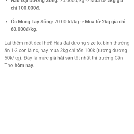
Hàu Đại Dương Sống:
75.000đ/kg ->
Mua từ 2kg giá
chỉ 100.000đ
.
Ốc Móng Tay Sống:
70.000đ/kg ->
Mua từ 2kg giá chỉ
60.000đ/kg
.
Lại thêm một deal hời! Hàu đại dương size to, bình thường
ăn 1-2 con là no, nay mua 2kg chỉ tốn 100k (tương đương
50k/kg). Đây là mức
giá hải sản
tốt nhất thị trường Cần
Thơ
hôm nay
.