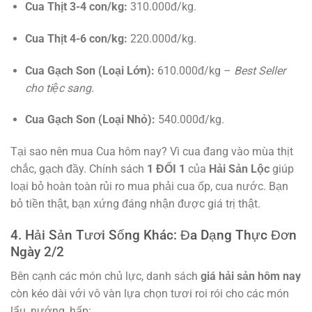
Cua Thịt 3-4 con/kg:
310.000đ/kg.
Cua Thịt 4-6 con/kg:
220.000đ/kg.
Cua Gạch Son (Loại Lớn):
610.000đ/kg –
Best Seller
cho tiệc sang
.
Cua Gạch Son (Loại Nhỏ):
540.000đ/kg.
Tại sao nên mua Cua hôm nay? Vì cua đang vào mùa thịt
chắc, gạch đầy. Chính sách
1 ĐỔI 1
của
Hải Sản Lộc
giúp
loại bỏ hoàn toàn rủi ro mua phải cua ốp, cua nước. Bạn
bỏ tiền thật, bạn xứng đáng nhận được giá trị thật.
4. Hải Sản Tươi Sống Khác: Đa Dạng Thực Đơn
Ngày 2/2
Bên cạnh các món chủ lực, danh sách
giá hải sản hôm nay
còn kéo dài với vô vàn lựa chọn tươi roi rói cho các món
lẩu, nướng, hấp: