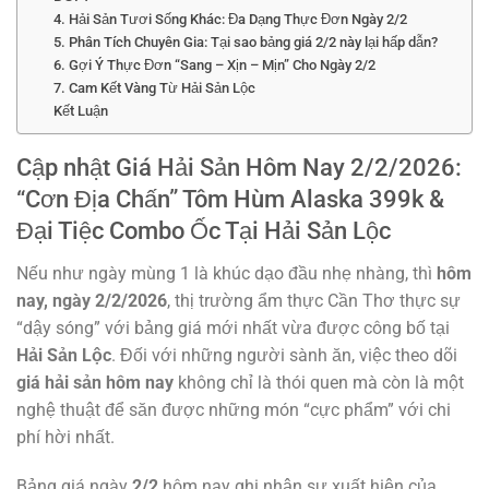
4. Hải Sản Tươi Sống Khác: Đa Dạng Thực Đơn Ngày 2/2
5. Phân Tích Chuyên Gia: Tại sao bảng giá 2/2 này lại hấp dẫn?
6. Gợi Ý Thực Đơn “Sang – Xịn – Mịn” Cho Ngày 2/2
7. Cam Kết Vàng Từ Hải Sản Lộc
Kết Luận
Cập nhật Giá Hải Sản Hôm Nay 2/2/2026:
“Cơn Địa Chấn” Tôm Hùm Alaska 399k &
Đại Tiệc Combo Ốc Tại Hải Sản Lộc
Nếu như ngày mùng 1 là khúc dạo đầu nhẹ nhàng, thì
hôm
nay, ngày 2/2/2026
, thị trường ẩm thực Cần Thơ thực sự
“dậy sóng” với bảng giá mới nhất vừa được công bố tại
Hải Sản Lộc
. Đối với những người sành ăn, việc theo dõi
giá hải sản hôm nay
không chỉ là thói quen mà còn là một
nghệ thuật để săn được những món “cực phẩm” với chi
phí hời nhất.
Bảng giá ngày
2/2
hôm nay ghi nhận sự xuất hiện của